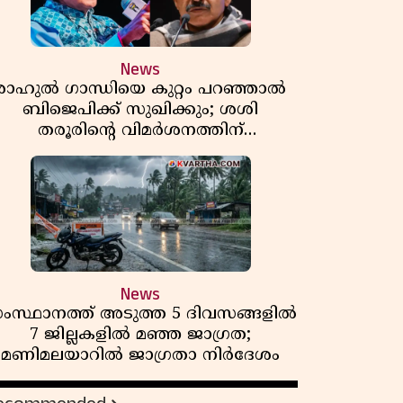
News
രാഹുൽ ഗാന്ധിയെ കുറ്റം പറഞ്ഞാൽ
ബിജെപിക്ക് സുഖിക്കും; ശശി
തരൂരിന്റെ വിമർശനത്തിന്
മറുപടിയുമായി കെ സി
വേണുഗോപാൽ
News
ംസ്ഥാനത്ത് അടുത്ത 5 ദിവസങ്ങളിൽ
7 ജില്ലകളിൽ മഞ്ഞ ജാഗ്രത;
മണിമലയാറിൽ ജാഗ്രതാ നിർദേശം