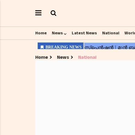
Home
News
Latest News
National
Worl
Home
News
National