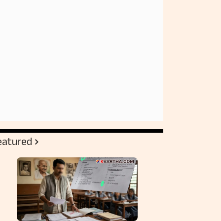
eatured