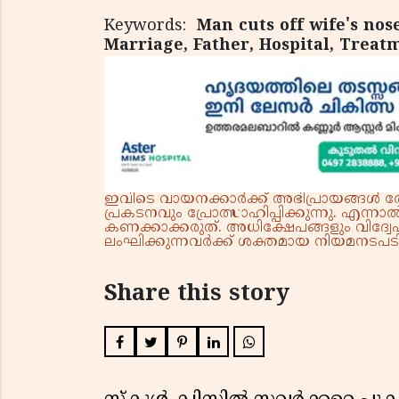
Keywords:
Man cuts off wife's no
Marriage, Father, Hospital, Treatm
ഇവിടെ വായനക്കാർക്ക് അഭിപ്രായങ്ങൾ രേഖപ
പ്രകടനവും പ്രോത്സാഹിപ്പിക്കുന്നു. എന
കണക്കാക്കരുത്. അധിക്ഷേപങ്ങളും വിദ്വേഷ
ലംഘിക്കുന്നവർക്ക് ശക്തമായ നിയമനടപടി 
Share this story