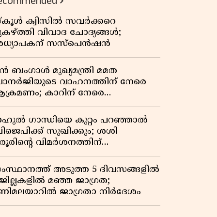
ecommended
്കൂൾ ക്വിസിൽ സവർക്കറെ
ുകഴ്ത്തി വിവാദ ചോദ്യങ്ങൾ;
ധ്യാപകന് സസ്പെൻഷൻ
ുൻ ബംഗാൾ മുഖ്യമന്ത്രി മമത
ാനർജിയുടെ വാഹനത്തിന് നേരെ
ക്രമണം; കാറിന് നേരെ
ാഞ്ഞുകയറി അക്രമികൾ
ാഹുൽ ഗാന്ധിയെ കുറ്റം പറഞ്ഞാൽ
ിജെപിക്ക് സുഖിക്കും; ശശി
രൂരിന്റെ വിമർശനത്തിന്
റുപടിയുമായി കെ സി
േണുഗോപാൽ
ംസ്ഥാനത്ത് അടുത്ത 5 ദിവസങ്ങളിൽ
 ജില്ലകളിൽ മഞ്ഞ ജാഗ്രത;
ണിമലയാറിൽ ജാഗ്രതാ നിർദേശം