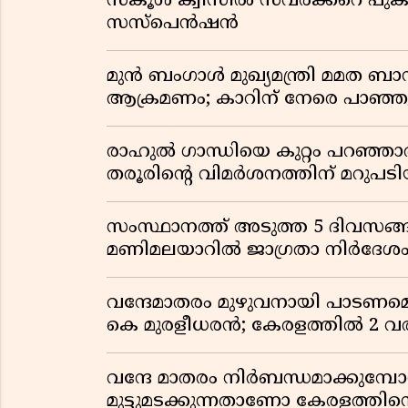
സ്കൂൾ ക്വിസിൽ സവർക്കറെ പുകഴ
സസ്പെൻഷൻ
മുൻ ബംഗാൾ മുഖ്യമന്ത്രി മമത 
ആക്രമണം; കാറിന് നേരെ പാഞ്
രാഹുൽ ഗാന്ധിയെ കുറ്റം പറഞ്ഞാ
തരൂരിന്റെ വിമർശനത്തിന് മറു
സംസ്ഥാനത്ത് അടുത്ത 5 ദിവസങ്ങ
മണിമലയാറിൽ ജാഗ്രതാ നിർദേശ
വന്ദേമാതരം മുഴുവനായി പാടണമെന്ന
കെ മുരളീധരൻ; കേരളത്തിൽ 2 വരി
വന്ദേ മാതരം നിർബന്ധമാക്കുമ്പ
മുട്ടുമടക്കുന്നതാണോ കേരളത്തിന്