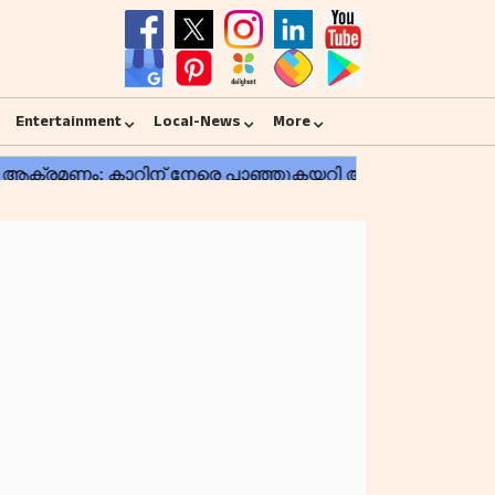
Entertainment
Local-News
More