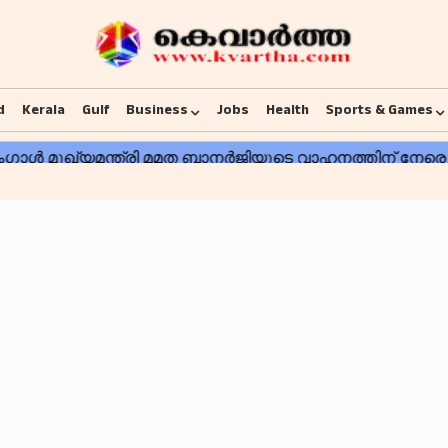
d
Kerala
Gulf
Business
Jobs
Health
Sports & Games