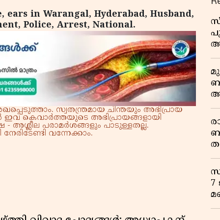
R
se, ears in Warangal, Hyderabad, Husband,
സ
ent, Police, Arrest, National.
പ
അ
മ
ബ
ആ
പ
്പെടുത്താം. സ്വതന്ത്രമായ ചിന്തയും അഭിപ്രായ
്നാൽ ഇവ കെവാർത്തയുടെ അഭിപ്രായങ്ങളായി
ര
 - അശ്ലീല പരാമർശങ്ങളും പാടുള്ളതല്ല.
ബ
നേരിടേണ്ടി വന്നേക്കാം.
ത
മ
വ
സ
7
മ