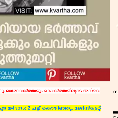
ൂ. ഓരോ വാര്‍ത്തയും കെവാര്‍ത്തയിലൂടെ അറിയാം
സ
 മര്‍ദനം; 2 പല്ല് കൊഴിഞ്ഞു, മജിസ്‌ട്രേറ്റ്