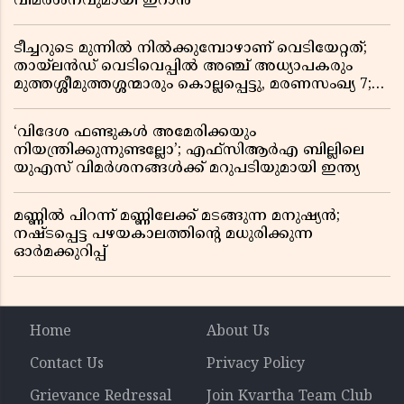
വിമർശനവുമായി ഇറാൻ
ടീച്ചറുടെ മുന്നിൽ നിൽക്കുമ്പോഴാണ് വെടിയേറ്റത്;
തായ്‌ലൻഡ് വെടിവെപ്പിൽ അഞ്ച് അധ്യാപകരും
മുത്തശ്ശീമുത്തശ്ശന്മാരും കൊല്ലപ്പെട്ടു, മരണസംഖ്യ 7;
ഞെട്ടിക്കുന്ന വെളിപ്പെടുത്തലുകൾ
‘വിദേശ ഫണ്ടുകൾ അമേരിക്കയും
നിയന്ത്രിക്കുന്നുണ്ടല്ലോ’; എഫ്സിആർഎ ബില്ലിലെ
യുഎസ് വിമർശനങ്ങൾക്ക് മറുപടിയുമായി ഇന്ത്യ
മണ്ണിൽ പിറന്ന് മണ്ണിലേക്ക് മടങ്ങുന്ന മനുഷ്യൻ;
നഷ്ടപ്പെട്ട പഴയകാലത്തിൻ്റെ മധുരിക്കുന്ന
ഓർമക്കുറിപ്പ്
Home
About Us
Contact Us
Privacy Policy
Grievance Redressal
Join Kvartha Team Club