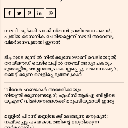
സൗദി-തുർക്കി-പാകിസ്താൻ പ്രതിരോധ കരാർ;
പുതിയ സൈനിക ചേരിയല്ലെന്ന് സൗദി അറേബ്യ,
വിമർശനവുമായി ഇറാൻ
ടീച്ചറുടെ മുന്നിൽ നിൽക്കുമ്പോഴാണ് വെടിയേറ്റത്;
തായ്‌ലൻഡ് വെടിവെപ്പിൽ അഞ്ച് അധ്യാപകരും
മുത്തശ്ശീമുത്തശ്ശന്മാരും കൊല്ലപ്പെട്ടു, മരണസംഖ്യ 7;
ഞെട്ടിക്കുന്ന വെളിപ്പെടുത്തലുകൾ
‘വിദേശ ഫണ്ടുകൾ അമേരിക്കയും
നിയന്ത്രിക്കുന്നുണ്ടല്ലോ’; എഫ്സിആർഎ ബില്ലിലെ
യുഎസ് വിമർശനങ്ങൾക്ക് മറുപടിയുമായി ഇന്ത്യ
മണ്ണിൽ പിറന്ന് മണ്ണിലേക്ക് മടങ്ങുന്ന മനുഷ്യൻ;
നഷ്ടപ്പെട്ട പഴയകാലത്തിൻ്റെ മധുരിക്കുന്ന