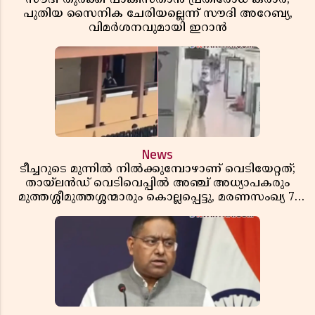
പുതിയ സൈനിക ചേരിയല്ലെന്ന് സൗദി അറേബ്യ,
വിമർശനവുമായി ഇറാൻ
News
ടീച്ചറുടെ മുന്നിൽ നിൽക്കുമ്പോഴാണ് വെടിയേറ്റത്;
തായ്‌ലൻഡ് വെടിവെപ്പിൽ അഞ്ച് അധ്യാപകരും
മുത്തശ്ശീമുത്തശ്ശന്മാരും കൊല്ലപ്പെട്ടു, മരണസംഖ്യ 7;
ഞെട്ടിക്കുന്ന വെളിപ്പെടുത്തലുകൾ