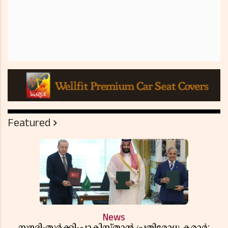
Featured
News
സൗദി-തുർക്കി-പാകിസ്താൻ പ്രതിരോധ കരാർ;