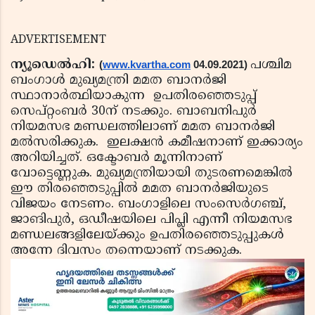
ADVERTISEMENT
ന്യൂഡെൽഹി:
പശ്ചിമ
(
www.kvartha.com
 04.09.2021) 
ബംഗാൾ മുഖ്യമന്ത്രി മമത ബാനർജി
സ്ഥാനാർത്ഥിയാകുന്ന ഉപതിരഞ്ഞെടുപ്പ്
സെപ്റ്റംബർ 30ന് നടക്കും. ബാബനിപുർ
നിയമസഭ മണ്ഡലത്തിലാണ് മമത ബാനർജി
മൽസരിക്കുക. ഇലക്ഷൻ കമീഷനാണ് ഇക്കാര്യം
അറിയിച്ചത്. ഒക്ടോബർ മൂന്നിനാണ്
വോട്ടെണ്ണുക. മുഖ്യമന്ത്രിയായി തുടരണമെങ്കിൽ
ഈ തിരഞ്ഞെടുപ്പിൽ മമത ബാനർജിയുടെ
വിജയം നേടണം. ബംഗാളിലെ സംസെർഗഞ്ച്,
ജാങിപുർ, ഒഡീഷയിലെ പിപ്ലി എന്നീ നിയമസഭ
മണ്ഡലങ്ങളിലേയ്ക്കും ഉപതിരഞ്ഞെടുപ്പുകൾ
അന്നേ ദിവസം തന്നെയാണ് നടക്കുക.