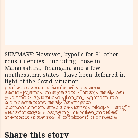
SUMMARY: However, bypolls for 31 other
constituencies - including those in
Maharashtra, Telangana and a few
northeastern states - have been deferred in
light of the Covid situation.
ഇവിടെ വായനക്കാർക്ക് അഭിപ്രായങ്ങൾ
രേഖപ്പെടുത്താം. സ്വതന്ത്രമായ ചിന്തയും അഭിപ്രായ
പ്രകടനവും പ്രോത്സാഹിപ്പിക്കുന്നു. എന്നാൽ ഇവ
കെവാർത്തയുടെ അഭിപ്രായങ്ങളായി
കണക്കാക്കരുത്. അധിക്ഷേപങ്ങളും വിദ്വേഷ - അശ്ലീല
പരാമർശങ്ങളും പാടുള്ളതല്ല. ലംഘിക്കുന്നവർക്ക്
ശക്തമായ നിയമനടപടി നേരിടേണ്ടി വന്നേക്കാം.
Share this story