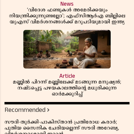
News
‘വിദേശ ഫണ്ടുകൾ അമേരിക്കയും
നിയന്ത്രിക്കുന്നുണ്ടല്ലോ’; എഫ്സിആർഎ ബില്ലിലെ
യുഎസ് വിമർശനങ്ങൾക്ക് മറുപടിയുമായി ഇന്ത്യ
Article
മണ്ണിൽ പിറന്ന് മണ്ണിലേക്ക് മടങ്ങുന്ന മനുഷ്യൻ;
നഷ്ടപ്പെട്ട പഴയകാലത്തിൻ്റെ മധുരിക്കുന്ന
ഓർമക്കുറിപ്പ്
Recommended
സൗദി-തുർക്കി-പാകിസ്താൻ പ്രതിരോധ കരാർ;
പുതിയ സൈനിക ചേരിയല്ലെന്ന് സൗദി അറേബ്യ,