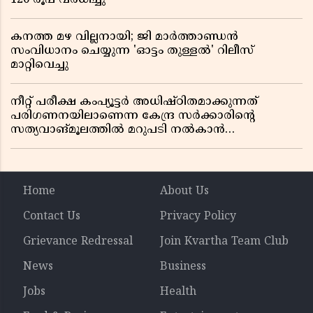
കനത്ത മഴ വില്ലനായി; ജി മാർത്താണ്ഡൻ
സംവിധാനം ചെയ്യുന്ന 'ഓട്ടം തുള്ളൽ' റിലീസ്
മാറ്റിവെച്ചു
നീറ്റ് പരീക്ഷ കംപ്യൂട്ടർ അധിഷ്ഠിതമാക്കുന്നത്
പരിഗണനയിലാണെന്ന കേന്ദ്ര സർക്കാരിൻ്റെ
സത്യവാങ്മൂലത്തിൽ മറുപടി നൽകാൻ
ഹർജിക്കാരോട് സുപ്രീംകോടതി
Home
About Us
Contact Us
Privacy Policy
Grievance Redressal
Join Kvartha Team Club
News
Business
Jobs
Health