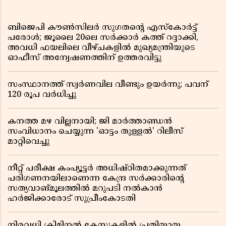
ബിജെപി കൗൺസിലർ സുഗതന്റെ എസ്‌കോർട്ട്
പരോൾ; ജൂലൈ 20ലെ സർക്കാർ കത്ത് റദ്ദാക്കി,
അവധി ഫയലിലെ വീഴ്ചകളിൽ മുഖ്യമന്ത്രിയുടെ
ഓഫീസ് അന്വേഷണത്തിന് ഉത്തരവിട്ടു
സംസ്ഥാനത്ത് സ്വര്‍ണവില വീണ്ടും ഉയർന്നു; പവന്
120 രൂപ വര്‍ധിച്ചു
കനത്ത മഴ വില്ലനായി; ജി മാർത്താണ്ഡൻ
സംവിധാനം ചെയ്യുന്ന 'ഓട്ടം തുള്ളൽ' റിലീസ്
മാറ്റിവെച്ചു
നീറ്റ് പരീക്ഷ കംപ്യൂട്ടർ അധിഷ്ഠിതമാക്കുന്നത്
പരിഗണനയിലാണെന്ന കേന്ദ്ര സർക്കാരിൻ്റെ
സത്യവാങ്മൂലത്തിൽ മറുപടി നൽകാൻ
ഹർജിക്കാരോട് സുപ്രീംകോടതി
നിരവധി ക്രിമിനൽ കേസുകളിൽ പ്രതിയായ