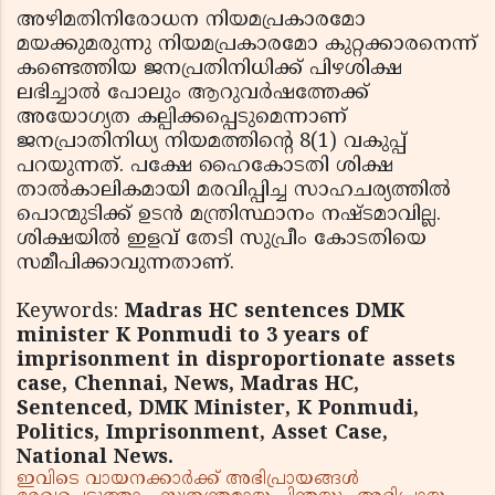
അഴിമതിനിരോധന നിയമപ്രകാരമോ
മയക്കുമരുന്നു നിയമപ്രകാരമോ കുറ്റക്കാരനെന്ന്
കണ്ടെത്തിയ ജനപ്രതിനിധിക്ക് പിഴശിക്ഷ
ലഭിച്ചാല്‍ പോലും ആറുവര്‍ഷത്തേക്ക്
അയോഗ്യത കല്പിക്കപ്പെടുമെന്നാണ്
ജനപ്രാതിനിധ്യ നിയമത്തിന്റെ 8(1) വകുപ്പ്
പറയുന്നത്. പക്ഷേ ഹൈകോടതി ശിക്ഷ
താല്‍കാലികമായി മരവിപ്പിച്ച സാഹചര്യത്തില്‍
പൊന്മുടിക്ക് ഉടന്‍ മന്ത്രിസ്ഥാനം നഷ്ടമാവില്ല.
ശിക്ഷയില്‍ ഇളവ് തേടി സുപ്രീം കോടതിയെ
സമീപിക്കാവുന്നതാണ്.
Keywords:
Madras HC sentences DMK
minister K Ponmudi to 3 years of
imprisonment in disproportionate assets
case, Chennai, News, Madras HC,
Sentenced, DMK Minister, K Ponmudi,
Politics, Imprisonment, Asset Case,
National News.
ഇവിടെ വായനക്കാർക്ക് അഭിപ്രായങ്ങൾ