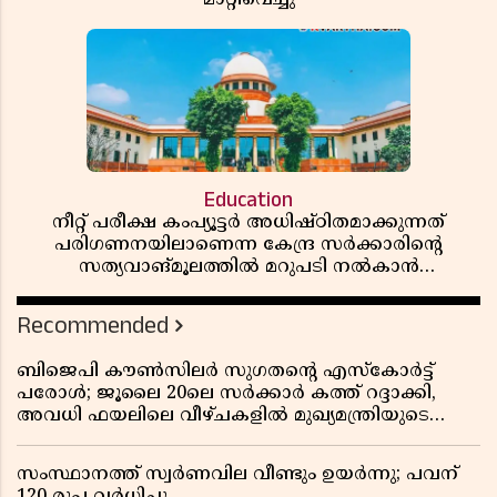
Education
നീറ്റ് പരീക്ഷ കംപ്യൂട്ടർ അധിഷ്ഠിതമാക്കുന്നത്
പരിഗണനയിലാണെന്ന കേന്ദ്ര സർക്കാരിൻ്റെ
സത്യവാങ്മൂലത്തിൽ മറുപടി നൽകാൻ
ഹർജിക്കാരോട് സുപ്രീംകോടതി
Recommended
ബിജെപി കൗൺസിലർ സുഗതന്റെ എസ്‌കോർട്ട്
പരോൾ; ജൂലൈ 20ലെ സർക്കാർ കത്ത് റദ്ദാക്കി,
അവധി ഫയലിലെ വീഴ്ചകളിൽ മുഖ്യമന്ത്രിയുടെ
ഓഫീസ് അന്വേഷണത്തിന് ഉത്തരവിട്ടു
സംസ്ഥാനത്ത് സ്വര്‍ണവില വീണ്ടും ഉയർന്നു; പവന്
120 രൂപ വര്‍ധിച്ചു