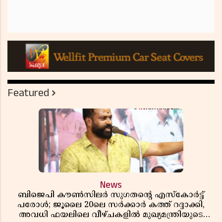
Featured
News
ബിജെപി കൗൺസിലർ സുഗതന്റെ എസ്‌കോർട്ട്
പരോൾ; ജൂലൈ 20ലെ സർക്കാർ കത്ത് റദ്ദാക്കി,
അവധി ഫയലിലെ വീഴ്ചകളിൽ മുഖ്യമന്ത്രിയുടെ