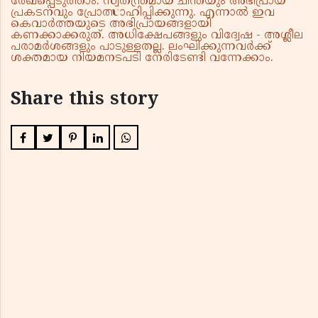
രേഖപ്പെടുത്താം. സ്വതന്ത്രമായ ചിന്തയും അഭിപ്രായ
പ്രകടനവും പ്രോത്സാഹിപ്പിക്കുന്നു. എന്നാൽ ഇവ
കെവാർത്തയുടെ അഭിപ്രായങ്ങളായി
കണക്കാക്കരുത്. അധിക്ഷേപങ്ങളും വിദ്വേഷ - അശ്ലീല
പരാമർശങ്ങളും പാടുള്ളതല്ല. ലംഘിക്കുന്നവർക്ക്
ശക്തമായ നിയമനടപടി നേരിടേണ്ടി വന്നേക്കാം.
Share this story