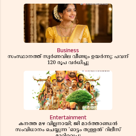
ഓഫീസ് അന്വേഷണത്തിന് ഉത്തരവിട്ടു
Business
സംസ്ഥാനത്ത് സ്വര്‍ണവില വീണ്ടും ഉയർന്നു; പവന്
120 രൂപ വര്‍ധിച്ചു
Entertainment
കനത്ത മഴ വില്ലനായി; ജി മാർത്താണ്ഡൻ
സംവിധാനം ചെയ്യുന്ന 'ഓട്ടം തുള്ളൽ' റിലീസ്
മാറ്റിവെച്ചു