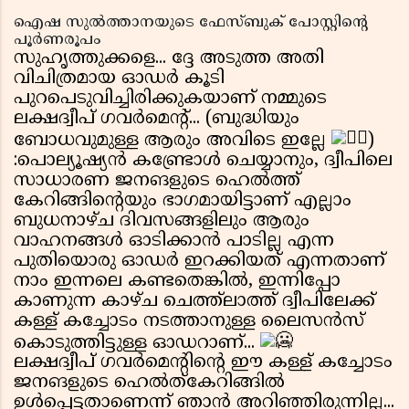
ഐഷ സുൽത്താനയുടെ ഫേസ്ബുക് പോസ്റ്റിന്റെ
പൂർണരൂപം
സുഹൃത്തുക്കളെ... ദ്ദേ അടുത്ത അതി
വിചിത്രമായ ഓഡർ കൂടി
പുറപെടുവിച്ചിരിക്കുകയാണ് നമ്മുടെ
ലക്ഷദ്വീപ് ഗവർമെന്റ്... (ബുദ്ധിയും
ബോധവുമുള്ള ആരും അവിടെ ഇല്ലേ
)
:പൊല്യൂഷ്യൻ കണ്ട്രോൾ ചെയ്യാനും, ദ്വീപിലെ
സാധാരണ ജനങളുടെ ഹെൽത്ത്
കേറിങ്ങിന്റെയും ഭാഗമായിട്ടാണ് എല്ലാം
ബുധനാഴ്ച ദിവസങ്ങളിലും ആരും
വാഹനങ്ങൾ ഓടിക്കാൻ പാടില്ല എന്ന
പുതിയൊരു ഓഡർ ഇറക്കിയത് എന്നതാണ്
നാം ഇന്നലെ കണ്ടതെങ്കിൽ, ഇന്നിപ്പോ
കാണുന്ന കാഴ്ച ചെത്ത്ലാത്ത് ദ്വീപിലേക്ക്
കള്ള് കച്ചോടം നടത്താനുള്ള ലൈസൻസ്
കൊടുത്തിട്ടുള്ള ഓഡറാണ്...
ലക്ഷദ്വീപ് ഗവർമെന്റിന്റെ ഈ കള്ള് കച്ചോടം
ജനങളുടെ ഹെൽത്കേറിങ്ങിൽ
ഉൾപ്പെട്ടതാണെന്ന് ഞാൻ അറിഞ്ഞിരുന്നില്ല...