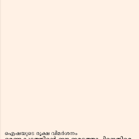
ഐഷയുടെ രൂക്ഷ വിമർശനം