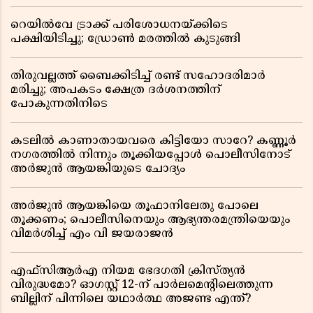
റെയിൽവേ ട്രാക്ക് പരിശോധനയ്ക്കിടെ
പക്ഷിയിടിച്ചു; ഡ്രോൺ മരത്തിൽ കുടുങ്ങി
തിരുവല്ലത്ത് ബൈക്കിടിച്ച് രണ്ട് സഹോദരിമാർ
മരിച്ചു; അപകടം ക്ഷേത്ര ദർശനത്തിന്
പോകുന്നതിനിടെ
കടലിൽ കാണാതായവരെ കിട്ടിയോ സാറേ? കണ്ണൂർ
നഗരത്തിൽ നിന്നും തൂക്കിയപ്പോൾ പൊലീസിനോട്
അർജുൻ ആയങ്കിയുടെ ചോദ്യം
അർജുൻ ആയങ്കിയെ തൂഫാനിലേതു പോലെ
തൂക്കണം; പൊലീസിനെയും ആഭ്യന്തരമന്ത്രിയെയും
വിമർശിച്ച് എം വി ജയരാജൻ
എഫ്സിആർഎ നിയമ ഭേദഗതി ക്രിസ്ത്യൻ
വിരുദ്ധമോ? ഓഗസ്റ്റ് 12-ന് പാർലമെന്റിലെത്തുന്ന
ബില്ലിന് പിന്നിലെ യഥാർത്ഥ അജണ്ട എന്ത്?