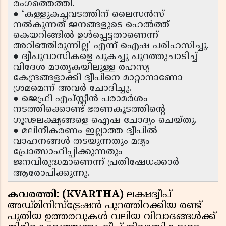
രംഗത്തെത്തി.
● ‘കള്ളുകച്ചവടത്തിന് ലൈസൻസ്
നൽകുന്നത് ജനങ്ങളുടെ ഹെൽത്ത്
കെയറിങ്ങിൽ ഉൾപ്പെട്ടതാണെന്ന്
അറിഞ്ഞിരുന്നില്ല’ എന്ന് ഐഷ പരിഹസിച്ചു.
● ദ്വീപുവാസികളെ പുകച്ചു പുറത്തുചാടിച്ച്
വിദേശ മാതൃകയിലുള്ള രഹസ്യ
കേന്ദ്രങ്ങളാക്കി ദ്വീപിനെ മാറ്റാനാണോ
ശ്രമമെന്ന് അവർ ചോദിച്ചു.
● ജെഫ്രി എപ്‌സ്റ്റീൻ പരാമർശം
നടത്തിക്കൊണ്ട് ഭരണകൂടത്തിന്റെ
ഗൂഢലക്ഷ്യങ്ങളെ ഐഷ ചോദ്യം ചെയ്തു.
● മലിനീകരണം ഇല്ലാത്ത ദ്വീപിൽ
വാഹനങ്ങൾ തടയുന്നതും മദ്യം
പ്രോത്സാഹിപ്പിക്കുന്നതും
ജനവിരുദ്ധമാണെന്ന് പ്രതിഷേധക്കാർ
ആരോപിക്കുന്നു.
കവരത്തി: (KVARTHA)
ലക്ഷദ്വീപ്
അഡ്മിനിസ്ട്രേഷൻ പുറത്തിറക്കിയ രണ്ട്
പുതിയ ഉത്തരവുകൾ വലിയ വിവാദങ്ങൾക്ക്