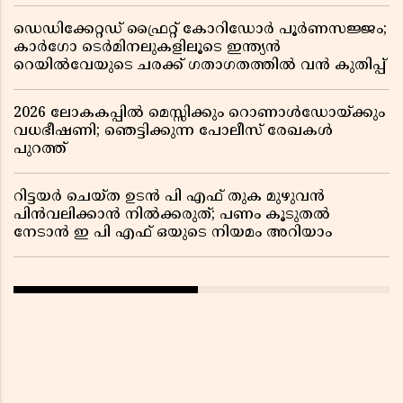
ഡെഡിക്കേറ്റഡ് ഫ്രൈറ്റ് കോറിഡോർ പൂർണസജ്ജം;
കാർഗോ ടെർമിനലുകളിലൂടെ ഇന്ത്യൻ
റെയിൽവേയുടെ ചരക്ക് ഗതാഗതത്തിൽ വൻ കുതിപ്പ്
2026 ലോകകപ്പിൽ മെസ്സിക്കും റൊണാൾഡോയ്ക്കും
വധഭീഷണി; ഞെട്ടിക്കുന്ന പോലീസ് രേഖകൾ
പുറത്ത്
റിട്ടയർ ചെയ്ത ഉടൻ പി എഫ് തുക മുഴുവൻ
പിൻവലിക്കാൻ നിൽക്കരുത്; പണം കൂടുതൽ
നേടാൻ ഇ പി എഫ് ഒയുടെ നിയമം അറിയാം