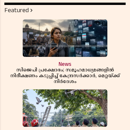
Featured
News
സിജെപി പ്രക്ഷോഭം; സമൂഹമാധ്യമങ്ങളിൽ
നിരീക്ഷണം കടുപ്പിച്ച് കേന്ദ്രസർക്കാർ, മെറ്റയ്ക്ക്
നിർദേശം