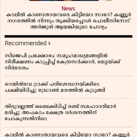
News
കടലിൽ കാണാതായവരെ കിട്ടിയോ സാറേ? കണ്ണൂർ
നഗരത്തിൽ നിന്നും തൂക്കിയപ്പോൾ പൊലീസിനോട്
അർജുൻ ആയങ്കിയുടെ ചോദ്യം
Recommended
സിജെപി പ്രക്ഷോഭം; സമൂഹമാധ്യമങ്ങളിൽ
നിരീക്ഷണം കടുപ്പിച്ച് കേന്ദ്രസർക്കാർ, മെറ്റയ്ക്ക്
നിർദേശം
റെയിൽവേ ട്രാക്ക് പരിശോധനയ്ക്കിടെ
പക്ഷിയിടിച്ചു; ഡ്രോൺ മരത്തിൽ കുടുങ്ങി
തിരുവല്ലത്ത് ബൈക്കിടിച്ച് രണ്ട് സഹോദരിമാർ
മരിച്ചു; അപകടം ക്ഷേത്ര ദർശനത്തിന്
പോകുന്നതിനിടെ
കടലിൽ കാണാതായവരെ കിട്ടിയോ സാറേ? കണ്ണൂർ