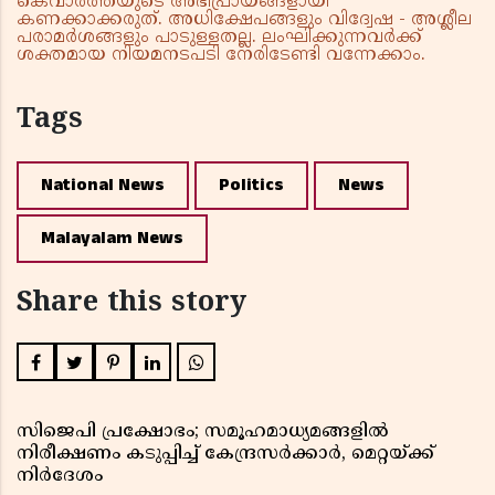
കെവാർത്തയുടെ അഭിപ്രായങ്ങളായി
കണക്കാക്കരുത്. അധിക്ഷേപങ്ങളും വിദ്വേഷ - അശ്ലീല
പരാമർശങ്ങളും പാടുള്ളതല്ല. ലംഘിക്കുന്നവർക്ക്
ശക്തമായ നിയമനടപടി നേരിടേണ്ടി വന്നേക്കാം.
Tags
National News
Politics
News
Malayalam News
Share this story
സിജെപി പ്രക്ഷോഭം; സമൂഹമാധ്യമങ്ങളിൽ
നിരീക്ഷണം കടുപ്പിച്ച് കേന്ദ്രസർക്കാർ, മെറ്റയ്ക്ക്
നിർദേശം