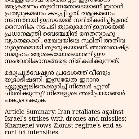
വെള്ളിയാഴ്ച വൈകിട്ടും ഇസ്രയേൽ
ആക്രമണം തുടർന്നതോടെയാണ് ഇറാൻ
പ്രത്യാക്രമണം കടുപ്പിച്ചത്. ആക്രമണം
നടന്നതായി ഇസ്രയേൽ സ്ഥിരീകരിച്ചിട്ടുണ്ട്.
സൈനിക നടപടി തുടരുമെന്ന് ഇസ്രയേൽ
പ്രധാനമന്ത്രി ബെഞ്ചമിൻ നെതന്യാഹു
വ്യക്തമാക്കി. മേഖലയിലെ സ്ഥിതി അതീവ
ഗുരുതരമായി തുടരുകയാണ്. അന്താരാഷ്ട്ര
സമൂഹം ആശങ്കയോടെയാണ് ഈ
സംഭവവികാസങ്ങളെ നിരീക്ഷിക്കുന്നത്.
മദ്ധ്യപൂർവേഷ്യൻ പ്രദേശത്ത് വീണ്ടും
യുദ്ധഭീഷണി. ഇസ്രയേൽ-ഇറാൻ
ഏറ്റുമുട്ടലിനെക്കുറിച്ച് നിങ്ങൾ എന്ത്
ചിന്തിക്കുന്നു? നിങ്ങളുടെ അഭിപ്രായങ്ങൾ
പങ്കുവെക്കുക
Article Summary: Iran retaliates against
Israel's strikes with drones and missiles;
Khamenei vows Zionist regime’s end as
conflict intensifies.