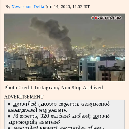
By
Newsroom Delta
Jun 14, 2025, 11:52 IST
Photo Credit: Instagram/ Non Stop Archived
ADVERTISEMENT
● ഇറാനിൽ പ്രധാന ആണവ കേന്ദ്രങ്ങൾ
ലക്ഷ്യമാക്കി ആക്രമണം
● 78 മരണം, 320 പേർക്ക് പരിക്ക്; ഇറാൻ
പുറത്തുവിട്ട കണക്ക്
● 'റൈസിങ് ലയൺ' സൈനിക നീക്കം