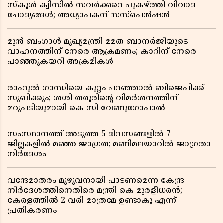
സ്കൂൾ ക്വിസിൽ സവർക്കറെ പുകഴ്ത്തി വിവാദ
ചോദ്യങ്ങൾ; അധ്യാപകന് സസ്പെൻഷൻ
മുൻ ബംഗാൾ മുഖ്യമന്ത്രി മമത ബാനർജിയുടെ
വാഹനത്തിന് നേരെ ആക്രമണം; കാറിന് നേരെ
പാഞ്ഞുകയറി അക്രമികൾ
രാഹുൽ ഗാന്ധിയെ കുറ്റം പറഞ്ഞാൽ ബിജെപിക്ക്
സുഖിക്കും; ശശി തരൂരിന്റെ വിമർശനത്തിന്
മറുപടിയുമായി കെ സി വേണുഗോപാൽ
സംസ്ഥാനത്ത് അടുത്ത 5 ദിവസങ്ങളിൽ 7
ജില്ലകളിൽ മഞ്ഞ ജാഗ്രത; മണിമലയാറിൽ ജാഗ്രതാ
നിർദേശം
വന്ദേമാതരം മുഴുവനായി പാടണമെന്ന കേന്ദ്ര
നിർദേശത്തിനെതിരെ മന്ത്രി കെ മുരളീധരൻ;
കേരളത്തിൽ 2 വരി മാത്രമേ ഉണ്ടാകൂ എന്ന്
പ്രതികരണം