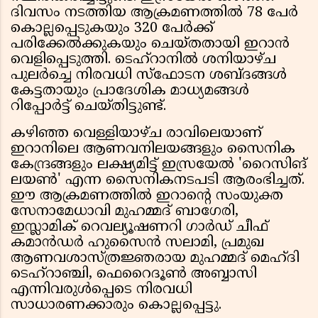
ദിവസം നടത്തിയ ആക്രമണത്തിൽ 78 പേർ
കൊല്ലപ്പെടുകയും 320 പേർക്ക്
പരിക്കേൽക്കുകയും ചെയ്തതായി ഇറാൻ
വെളിപ്പെടുത്തി. ടെഹ്‌റാനിൽ ശനിയാഴ്ച
പുലർച്ചെ നിരവധി സ്ഫോടന ശബ്ദങ്ങൾ
കേട്ടതായും പ്രാദേശിക മാധ്യമങ്ങൾ
റിപ്പോർട്ട് ചെയ്തിട്ടുണ്ട്.
കഴിഞ്ഞ വെള്ളിയാഴ്ച രാവിലെയാണ്
ഇറാനിലെ ആണവനിലയങ്ങളും സൈനിക
കേന്ദ്രങ്ങളും ലക്ഷ്യമിട്ട് ഇസ്രയേൽ 'റൈസിങ്
ലയൺ' എന്ന സൈനികനടപടി ആരംഭിച്ചത്.
ഈ ആക്രമണത്തിൽ ഇറാൻ്റെ സംയുക്ത
സേനാമേധാവി മുഹമ്മദ് ബാഗേരി,
ഇസ്ലാമിക് റെവല്യൂഷണറി ഗാർഡ് ചീഫ്
കമാൻഡർ ഹുസൈൻ സലാമി, പ്രമുഖ
ആണവശാസ്ത്രജ്ഞരായ മുഹമ്മദ് മെഹ്‌ദി
ടെഹ്റാഞ്ചി, ഫെറൈദൂൺ അബ്ബാസി
എന്നിവരുൾപ്പെടെ നിരവധി
സാധാരണക്കാരും കൊല്ലപ്പെട്ടു.