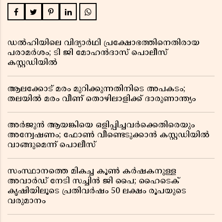
ഡൽഹിയിലെ വിദ്യാർഥി പ്രക്ഷോഭത്തിനെതിരായ
പരാമർശം; ടി ജി മോഹൻദാസ് പൊലീസ്
കസ്റ്റഡിയിൽ
ആലക്കോട് മരം മുറിക്കുന്നതിനിടെ അപകടം;
തലയിൽ മരം വീണ് തൊഴിലാളിക്ക് ദാരുണാന്ത്യം
അർജുൻ ആയങ്കിയെ ഒളിപ്പിച്ചവർക്കെതിരെയും
അന്വേഷണം; ഫോൺ വീണ്ടെടുക്കാൻ കസ്റ്റഡിയിൽ
വാങ്ങുമെന്ന് പൊലീസ്
സംസ്ഥാനത്തെ മികച്ച കൂൺ കർഷകനുള്ള
അവാർഡ് നേടി സച്ചിൻ ജി പൈ; ഹൈടെക്
കൃഷിയിലൂടെ പ്രതിവർഷം 50 ലക്ഷം രൂപയുടെ
വരുമാനം