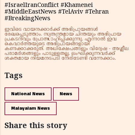
#IsraelIranConflict #Khamenei
#MiddleEastNews #TelAviv #Tehran
#BreakingNews
ഇവിടെ വായനക്കാർക്ക് അഭിപ്രായങ്ങൾ
രേഖപ്പെടുത്താം. സ്വതന്ത്രമായ ചിന്തയും അഭിപ്രായ
പ്രകടനവും പ്രോത്സാഹിപ്പിക്കുന്നു. എന്നാൽ ഇവ
കെവാർത്തയുടെ അഭിപ്രായങ്ങളായി
കണക്കാക്കരുത്. അധിക്ഷേപങ്ങളും വിദ്വേഷ - അശ്ലീല
പരാമർശങ്ങളും പാടുള്ളതല്ല. ലംഘിക്കുന്നവർക്ക്
ശക്തമായ നിയമനടപടി നേരിടേണ്ടി വന്നേക്കാം.
Tags
National News
News
Malayalam News
Share this story