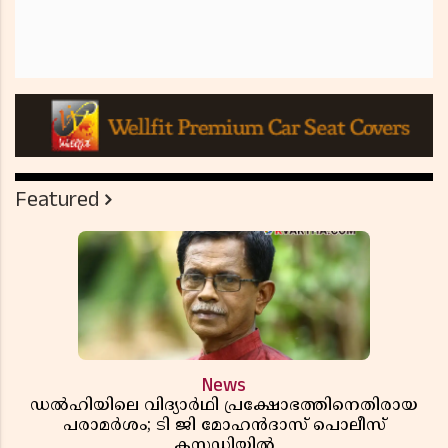
Featured
News
ഡൽഹിയിലെ വിദ്യാർഥി പ്രക്ഷോഭത്തിനെതിരായ
പരാമർശം; ടി ജി മോഹൻദാസ് പൊലീസ്
കസ്റ്റഡിയിൽ