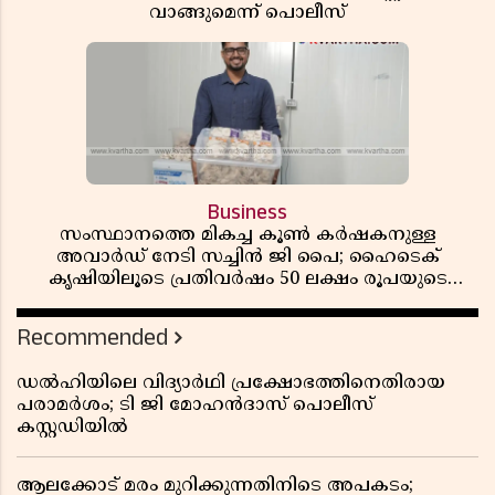
വാങ്ങുമെന്ന് പൊലീസ്
Business
സംസ്ഥാനത്തെ മികച്ച കൂൺ കർഷകനുള്ള
അവാർഡ് നേടി സച്ചിൻ ജി പൈ; ഹൈടെക്
കൃഷിയിലൂടെ പ്രതിവർഷം 50 ലക്ഷം രൂപയുടെ
വരുമാനം
Recommended
ഡൽഹിയിലെ വിദ്യാർഥി പ്രക്ഷോഭത്തിനെതിരായ
പരാമർശം; ടി ജി മോഹൻദാസ് പൊലീസ്
കസ്റ്റഡിയിൽ
ആലക്കോട് മരം മുറിക്കുന്നതിനിടെ അപകടം;