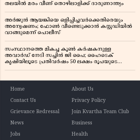
തലയിൽ മരം വീണ് തൊഴിലാളിക്ക് ദാരുണാന്ത്യം
അർജുൻ ആയങ്കിയെ ഒളിപ്പിച്ചവർക്കെതിരെയും
അന്വേഷണം; ഫോൺ വീണ്ടെടുക്കാൻ കസ്റ്റഡിയിൽ
വാങ്ങുമെന്ന് പൊലീസ്
സംസ്ഥാനത്തെ മികച്ച കൂൺ കർഷകനുള്ള
അവാർഡ് നേടി സച്ചിൻ ജി പൈ; ഹൈടെക്
കൃഷിയിലൂടെ പ്രതിവർഷം 50 ലക്ഷം രൂപയുടെ
വരുമാനം
Home
About Us
Contact Us
Privacy Policy
Grievance Redressal
Join Kvartha Team Club
News
Business
Jobs
Health