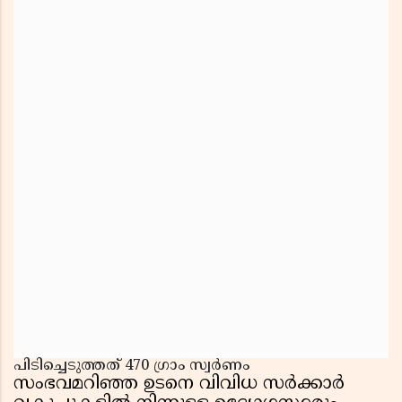
പിടിച്ചെടുത്തത് 470 ഗ്രാം സ്വർണം
സംഭവമറിഞ്ഞ ഉടനെ വിവിധ സർക്കാർ