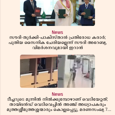
News
സൗദി-തുർക്കി-പാകിസ്താൻ പ്രതിരോധ കരാർ;
പുതിയ സൈനിക ചേരിയല്ലെന്ന് സൗദി അറേബ്യ,
വിമർശനവുമായി ഇറാൻ
News
ടീച്ചറുടെ മുന്നിൽ നിൽക്കുമ്പോഴാണ് വെടിയേറ്റത്;
തായ്‌ലൻഡ് വെടിവെപ്പിൽ അഞ്ച് അധ്യാപകരും
മുത്തശ്ശീമുത്തശ്ശന്മാരും കൊല്ലപ്പെട്ടു, മരണസംഖ്യ 7;
ഞെട്ടിക്കുന്ന വെളിപ്പെടുത്തലുകൾ