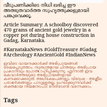
വീടുപണിക്കിടെ നിധി ലഭിച്ച ഈ
അത്ഭുതവാർത്ത സുഹൃത്തുക്കളുമായി
പങ്കുവെക്കൂ.
Article Summary: A schoolboy discovered
470 grams of ancient gold jewelry in a
copper pot during house construction in
Gadag, Karnataka.
#KarnatakaNews #GoldTreasure #Gadag
#Archeology #AncientGold #IndianNews
ഇവിടെ വായനക്കാർക്ക് അഭിപ്രായങ്ങൾ
രേഖപ്പെടുത്താം. സ്വതന്ത്രമായ ചിന്തയും അഭിപ്രായ
പ്രകടനവും പ്രോത്സാഹിപ്പിക്കുന്നു. എന്നാൽ ഇവ
കെവാർത്തയുടെ അഭിപ്രായങ്ങളായി
കണക്കാക്കരുത്. അധിക്ഷേപങ്ങളും വിദ്വേഷ - അശ്ലീല
പരാമർശങ്ങളും പാടുള്ളതല്ല. ലംഘിക്കുന്നവർക്ക്
ശക്തമായ നിയമനടപടി നേരിടേണ്ടി വന്നേക്കാം.
Tags