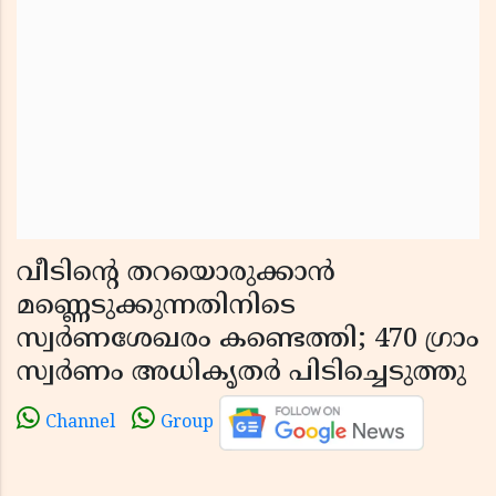
വീടിന്റെ തറയൊരുക്കാൻ
മണ്ണെടുക്കുന്നതിനിടെ
സ്വർണശേഖരം കണ്ടെത്തി; 470 ഗ്രാം
സ്വർണം അധികൃതർ പിടിച്ചെടുത്തു
Channel
Group