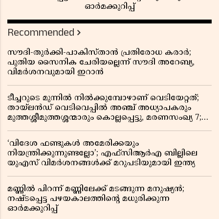
ഓർമക്കുറിപ്പ്
Recommended
സൗദി-തുർക്കി-പാകിസ്താൻ പ്രതിരോധ കരാർ;
പുതിയ സൈനിക ചേരിയല്ലെന്ന് സൗദി അറേബ്യ,
വിമർശനവുമായി ഇറാൻ
ടീച്ചറുടെ മുന്നിൽ നിൽക്കുമ്പോഴാണ് വെടിയേറ്റത്;
തായ്‌ലൻഡ് വെടിവെപ്പിൽ അഞ്ച് അധ്യാപകരും
മുത്തശ്ശീമുത്തശ്ശന്മാരും കൊല്ലപ്പെട്ടു, മരണസംഖ്യ 7;
ഞെട്ടിക്കുന്ന വെളിപ്പെടുത്തലുകൾ
‘വിദേശ ഫണ്ടുകൾ അമേരിക്കയും
നിയന്ത്രിക്കുന്നുണ്ടല്ലോ’; എഫ്സിആർഎ ബില്ലിലെ
യുഎസ് വിമർശനങ്ങൾക്ക് മറുപടിയുമായി ഇന്ത്യ
മണ്ണിൽ പിറന്ന് മണ്ണിലേക്ക് മടങ്ങുന്ന മനുഷ്യൻ;
നഷ്ടപ്പെട്ട പഴയകാലത്തിൻ്റെ മധുരിക്കുന്ന
ഓർമക്കുറിപ്പ്