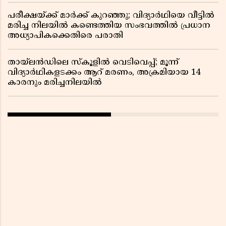
പരീക്ഷയ്ക്ക് മാർക്ക് കുറഞ്ഞു; വിദ്യാർഥിയെ വീട്ടിൽ
മരിച്ച നിലയിൽ കണ്ടെത്തിയ സംഭവത്തിൽ പ്രധാന
അധ്യാപികക്കെതിരെ പരാതി
തായ്‌ലൻഡിലെ സ്‌കൂളിൽ വെടിവെപ്പ്; മൂന്ന്
വിദ്യാർഥികളടക്കം ആറ് മരണം, അക്രമിയായ 14
കാരനും മരിച്ചനിലയിൽ