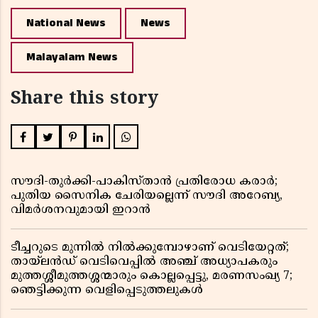
National News
News
Malayalam News
Share this story
സൗദി-തുർക്കി-പാകിസ്താൻ പ്രതിരോധ കരാർ;
പുതിയ സൈനിക ചേരിയല്ലെന്ന് സൗദി അറേബ്യ,
വിമർശനവുമായി ഇറാൻ
ടീച്ചറുടെ മുന്നിൽ നിൽക്കുമ്പോഴാണ് വെടിയേറ്റത്;
തായ്‌ലൻഡ് വെടിവെപ്പിൽ അഞ്ച് അധ്യാപകരും
മുത്തശ്ശീമുത്തശ്ശന്മാരും കൊല്ലപ്പെട്ടു, മരണസംഖ്യ 7;
ഞെട്ടിക്കുന്ന വെളിപ്പെടുത്തലുകൾ