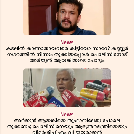
News
കടലിൽ കാണാതായവരെ കിട്ടിയോ സാറേ? കണ്ണൂർ
നഗരത്തിൽ നിന്നും തൂക്കിയപ്പോൾ പൊലീസിനോട്
അർജുൻ ആയങ്കിയുടെ ചോദ്യം
News
അർജുൻ ആയങ്കിയെ തൂഫാനിലേതു പോലെ
തൂക്കണം; പൊലീസിനെയും ആഭ്യന്തരമന്ത്രിയെയും
വിമർശിച്ച് എം വി ജയരാജൻ