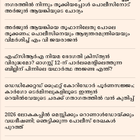
നഗരത്തിൽ നിന്നും തൂക്കിയപ്പോൾ പൊലീസിനോട്
അർജുൻ ആയങ്കിയുടെ ചോദ്യം
അർജുൻ ആയങ്കിയെ തൂഫാനിലേതു പോലെ
തൂക്കണം; പൊലീസിനെയും ആഭ്യന്തരമന്ത്രിയെയും
വിമർശിച്ച് എം വി ജയരാജൻ
എഫ്സിആർഎ നിയമ ഭേദഗതി ക്രിസ്ത്യൻ
വിരുദ്ധമോ? ഓഗസ്റ്റ് 12-ന് പാർലമെന്റിലെത്തുന്ന
ബില്ലിന് പിന്നിലെ യഥാർത്ഥ അജണ്ട എന്ത്?
ഡെഡിക്കേറ്റഡ് ഫ്രൈറ്റ് കോറിഡോർ പൂർണസജ്ജം;
കാർഗോ ടെർമിനലുകളിലൂടെ ഇന്ത്യൻ
റെയിൽവേയുടെ ചരക്ക് ഗതാഗതത്തിൽ വൻ കുതിപ്പ്
2026 ലോകകപ്പിൽ മെസ്സിക്കും റൊണാൾഡോയ്ക്കും
വധഭീഷണി; ഞെട്ടിക്കുന്ന പോലീസ് രേഖകൾ
പുറത്ത്