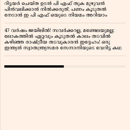
റിട്ടയർ ചെയ്ത ഉടൻ പി എഫ് തുക മുഴുവൻ
പിൻവലിക്കാൻ നിൽക്കരുത്; പണം കൂടുതൽ
നേടാൻ ഇ പി എഫ് ഒയുടെ നിയമം അറിയാം
47 വർഷം ജയിലിൽ! സവർക്കറല്ല, മണ്ടേലയുമല്ല;
ലോകത്തിൽ ഏറ്റവും കൂടുതൽ കാലം തടവിൽ
കഴിഞ്ഞ രാഷ്ട്രീയ തടവുകാരൻ ഇദ്ദേഹം! ഒരു
ഇന്ത്യൻ സ്വാതന്ത്ര്യസമര സേനാനിയുടെ വേറിട്ട കഥ