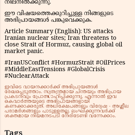
നിലനിൽക്കുന്നു.
ഈ വിഷയത്തെക്കുറിച്ചുള്ള നിങ്ങളുടെ
അഭിപ്രായങ്ങൾ പങ്കുവെക്കുക.
Article Summary (English): US attacks
Iranian nuclear sites; Iran threatens to
close Strait of Hormuz, causing global oil
market panic.
#IranUSConflict #HormuzStrait #OilPrices
#MiddleEastTensions #GlobalCrisis
#NuclearAttack
ഇവിടെ വായനക്കാർക്ക് അഭിപ്രായങ്ങൾ
രേഖപ്പെടുത്താം. സ്വതന്ത്രമായ ചിന്തയും അഭിപ്രായ
പ്രകടനവും പ്രോത്സാഹിപ്പിക്കുന്നു. എന്നാൽ ഇവ
കെവാർത്തയുടെ അഭിപ്രായങ്ങളായി
കണക്കാക്കരുത്. അധിക്ഷേപങ്ങളും വിദ്വേഷ - അശ്ലീല
പരാമർശങ്ങളും പാടുള്ളതല്ല. ലംഘിക്കുന്നവർക്ക്
ശക്തമായ നിയമനടപടി നേരിടേണ്ടി വന്നേക്കാം.
Tags