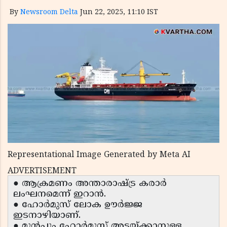
By
Newsroom Delta
Jun 22, 2025, 11:10 IST
Representational Image Generated by Meta AI
ADVERTISEMENT
● ആക്രമണം അന്താരാഷ്ട്ര കരാർ
ലംഘനമെന്ന് ഇറാൻ.
● ഹോർമുസ് ലോക ഊർജ്ജ
ഇടനാഴിയാണ്.
● മുൻപും ഹോർമുസ് അടയ്ക്കാനുള്ള