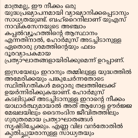
മാത്രമല്ല, ഈ നീക്കം ഒരു
യുദ്ധപ്രഖ്യാപനമായി വ്യാഖ്യാനിക്കപ്പെടാനും
സാധ്യതയുണ്ട്. ബഹ്‌റൈനിലാണ് യുഎസ്
നാവികസേനയുടെ അഞ്ചാം
കപ്പൽവ്യൂഹത്തിന്റെ ആസ്ഥാനം
എന്നതിനാൽ, ഹോർമുസ് അടച്ചിടാനുള്ള
ഏതൊരു ശ്രമത്തിന്റെയും ഫലം
ദൂരവ്യാപകമായ
പ്രത്യാഘാതങ്ങളായിരിക്കുമെന്ന് ഉറപ്പാണ്.
ഇസ്രയേലും ഇറാനും തമ്മിലുള്ള യുദ്ധത്തിൽ
അമേരിക്കയും പങ്കുചേർന്നതോടെ
സ്ഥിതിഗതികൾ മറ്റൊരു തലത്തിലേക്ക്
ഉയർന്നിരിക്കുകയാണ്. ഹോർമുസ്
കടലിടുക്ക് അടച്ചിടാനുള്ള ഇറാന്റെ നീക്കം
യാഥാർത്ഥ്യമായാൽ അത് ആഗോള ഊർജ്ജ
മേഖലയിലും ദൈനംദിന ജീവിതത്തിലും
ഗുരുതരമായ പ്രത്യാഘാതങ്ങൾ
സൃഷ്ടിച്ചേക്കും. എണ്ണ വില വൻതോതിൽ
കുതിച്ചുയരാനുള്ള സാധ്യതയും