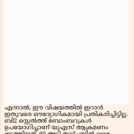
എന്നാൽ, ഈ വിഷയത്തിൽ ഇറാൻ
ഇതുവരെ ഔദ്യോഗികമായി പ്രതികരിച്ചിട്ടില്ല.
ബി2 സ്റ്റെൽത്ത് ബോംബറുകൾ
ഉപയോഗിച്ചാണ് യുഎസ് ആക്രമണം