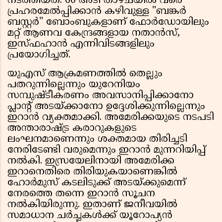
നടത്തിയത്. 60 അടി താഴ്ചയിൽ വരെ
പ്രഹരമേൽപ്പിക്കാൻ കഴിവുള്ള "ബങ്കർ
ബസ്റ്റർ" ബോംബുകളാണ് ഫോർഡോയിലും
മറ്റ് ആണവ കേന്ദ്രങ്ങളായ നതാൻസ്,
ഇസ്ഫഹാൻ എന്നിവിടങ്ങളിലും
പ്രയോഗിച്ചത്.
യുഎസ് ആക്രമണത്തിൽ തെല്ലും
പതറുന്നില്ലെന്നും യുറേനിയം
സമ്പുഷ്ടീകരണം അവസാനിപ്പിക്കാനോ
പ്ലാന്റ് അടയ്ക്കാനോ ഉദ്ദേശിക്കുന്നില്ലെന്നും
ഇറാൻ വ്യക്തമാക്കി. അമേരിക്കയുടെ നടപടി
അന്താരാഷ്ട്ര കരാറുകളുടെ
ലംഘനമാണെന്നും ശക്തമായ തിരിച്ചടി
നേരിടേണ്ടി വരുമെന്നും ഇറാൻ മുന്നറിയിപ്പ്
നൽകി. ഇസ്രയേലിനായി അമേരിക്ക
ഇറാനെതിരെ തിരിയുകയാണെങ്കിൽ
ഹോർമുസ് കടലിടുക്ക് അടയ്ക്കുമെന്ന്
നേരത്തെ തന്നെ ഇറാൻ സൂചന
നൽകിയിരുന്നു. ഇതാണ് ജനീവയിൽ
സമാധാന ചർച്ചകൾക്ക് യൂറോപ്യൻ