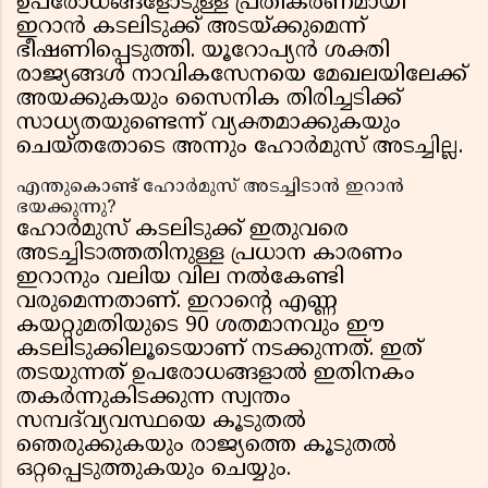
ഉപരോധങ്ങളോടുള്ള പ്രതികരണമായി
ഇറാൻ കടലിടുക്ക് അടയ്ക്കുമെന്ന്
ഭീഷണിപ്പെടുത്തി. യൂറോപ്യൻ ശക്തി
രാജ്യങ്ങൾ നാവികസേനയെ മേഖലയിലേക്ക്
അയക്കുകയും സൈനിക തിരിച്ചടിക്ക്
സാധ്യതയുണ്ടെന്ന് വ്യക്തമാക്കുകയും
ചെയ്തതോടെ അന്നും ഹോർമുസ് അടച്ചില്ല.
എന്തുകൊണ്ട് ഹോർമുസ് അടച്ചിടാൻ ഇറാൻ
ഭയക്കുന്നു?
ഹോർമുസ് കടലിടുക്ക് ഇതുവരെ
അടച്ചിടാത്തതിനുള്ള പ്രധാന കാരണം
ഇറാനും വലിയ വില നൽകേണ്ടി
വരുമെന്നതാണ്. ഇറാന്റെ എണ്ണ
കയറ്റുമതിയുടെ 90 ശതമാനവും ഈ
കടലിടുക്കിലൂടെയാണ് നടക്കുന്നത്. ഇത്
തടയുന്നത് ഉപരോധങ്ങളാൽ ഇതിനകം
തകർന്നുകിടക്കുന്ന സ്വന്തം
സമ്പദ്‌വ്യവസ്ഥയെ കൂടുതൽ
ഞെരുക്കുകയും രാജ്യത്തെ കൂടുതൽ
ഒറ്റപ്പെടുത്തുകയും ചെയ്യും.