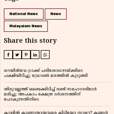
National News
News
Malayalam News
Share this story
റെയിൽവേ ട്രാക്ക് പരിശോധനയ്ക്കിടെ
പക്ഷിയിടിച്ചു; ഡ്രോൺ മരത്തിൽ കുടുങ്ങി
തിരുവല്ലത്ത് ബൈക്കിടിച്ച് രണ്ട് സഹോദരിമാർ
മരിച്ചു; അപകടം ക്ഷേത്ര ദർശനത്തിന്
പോകുന്നതിനിടെ
കടലിൽ കാണാതായവരെ കിട്ടിയോ സാറേ? കണ്ണൂർ