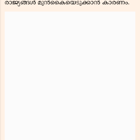
രാജ്യങ്ങൾ മുൻകൈയെടുക്കാൻ കാരണം.