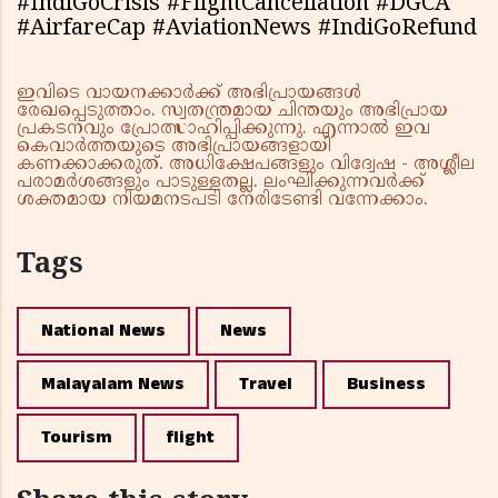
#IndiGoCrisis #FlightCancellation #DGCA
#AirfareCap #AviationNews #IndiGoRefund
ഇവിടെ വായനക്കാർക്ക് അഭിപ്രായങ്ങൾ
രേഖപ്പെടുത്താം. സ്വതന്ത്രമായ ചിന്തയും അഭിപ്രായ
പ്രകടനവും പ്രോത്സാഹിപ്പിക്കുന്നു. എന്നാൽ ഇവ
കെവാർത്തയുടെ അഭിപ്രായങ്ങളായി
കണക്കാക്കരുത്. അധിക്ഷേപങ്ങളും വിദ്വേഷ - അശ്ലീല
പരാമർശങ്ങളും പാടുള്ളതല്ല. ലംഘിക്കുന്നവർക്ക്
ശക്തമായ നിയമനടപടി നേരിടേണ്ടി വന്നേക്കാം.
Tags
National News
News
Malayalam News
Travel
Business
Tourism
flight