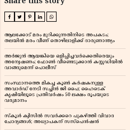
Share this story
ആലക്കോട് മരം മുറിക്കുന്നതിനിടെ അപകടം;
തലയിൽ മരം വീണ് തൊഴിലാളിക്ക് ദാരുണാന്ത്യം
അർജുൻ ആയങ്കിയെ ഒളിപ്പിച്ചവർക്കെതിരെയും
അന്വേഷണം; ഫോൺ വീണ്ടെടുക്കാൻ കസ്റ്റഡിയിൽ
വാങ്ങുമെന്ന് പൊലീസ്
സംസ്ഥാനത്തെ മികച്ച കൂൺ കർഷകനുള്ള
അവാർഡ് നേടി സച്ചിൻ ജി പൈ; ഹൈടെക്
കൃഷിയിലൂടെ പ്രതിവർഷം 50 ലക്ഷം രൂപയുടെ
വരുമാനം
സ്കൂൾ ക്വിസിൽ സവർക്കറെ പുകഴ്ത്തി വിവാദ
ചോദ്യങ്ങൾ; അധ്യാപകന് സസ്പെൻഷൻ