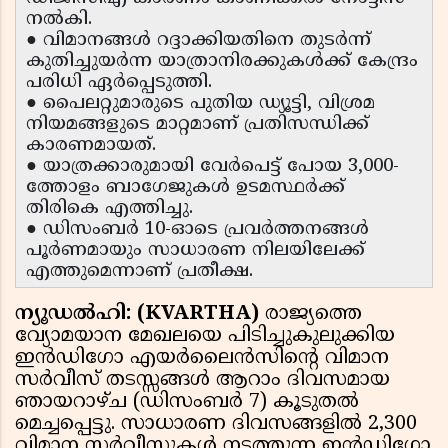
നൽകി.
● വിമാനങ്ങൾ റദ്ദാക്കിയതിനെ തുടർന്ന്
കുതിച്ചുയർന്ന യാത്രാനിരക്കുകൾക്ക് കേന്ദ്രം
പരിധി ഏർപ്പെടുത്തി.
● പൈലറ്റുമാരുടെ പുതിയ ഡ്യൂട്ടി, വിശ്രമ
നിയമങ്ങളുടെ മാറ്റമാണ് പ്രതിസന്ധിക്ക്
കാരണമായത്.
● യാത്രക്കാരുമായി വേർപെട്ട് പോയ 3,000-
ത്തോളം ബാഗേജുകൾ ഉടമസ്ഥർക്ക്
തിരികെ എത്തിച്ചു.
● ഡിസംബർ 10-ഓടെ പ്രവർത്തനങ്ങൾ
പൂർണമായും സാധാരണ നിലയിലേക്ക്
എത്തുമെന്നാണ് പ്രതീക്ഷ.
ന്യൂഡൽഹി: (KVARTHA)
രാജ്യത്തെ
വ്യോമയാന മേഖലയെ പിടിച്ചുകുലുക്കിയ
ഇൻഡിഗോ എയർലൈൻസിന്റെ വിമാന
സർവീസ് തടസ്സങ്ങൾ ആറാം ദിവസമായ
ഞായറാഴ്ച (ഡിസംബർ 7) കൂടുതൽ
മെച്ചപ്പെട്ടു. സാധാരണ ദിവസങ്ങളിൽ 2,300
വിമാന സർവീസുകൾ നടത്തുന്ന ഇൻഡിഗോ