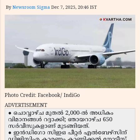
By
Newsroom Sigma
Dec 7, 2025, 20:46 IST
Photo Credit: Facebook/ IndiGo
ADVERTISEMENT
● ചൊവ്വാഴ്ച മുതൽ 2,000-ൽ അധികം
വിമാനങ്ങൾ റദ്ദാക്കി; ഞായറാഴ്ച 650
സർവീസുകളാണ് മുടങ്ങിയത്.
● ഇൻഡിഗോ സിഇഒ പീറ്റർ എൽബേഴ്‌സിന്
ഡിജിസിഎ കാരണം കാണിക്കൽ നോട്ടീസ്