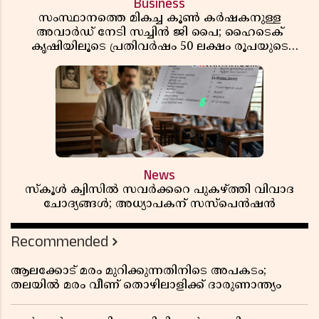
Business
സംസ്ഥാനത്തെ മികച്ച കൂൺ കർഷകനുള്ള
അവാർഡ് നേടി സച്ചിൻ ജി പൈ; ഹൈടെക്
കൃഷിയിലൂടെ പ്രതിവർഷം 50 ലക്ഷം രൂപയുടെ
വരുമാനം
News
സ്കൂൾ ക്വിസിൽ സവർക്കറെ പുകഴ്ത്തി വിവാദ
ചോദ്യങ്ങൾ; അധ്യാപകന് സസ്പെൻഷൻ
Recommended
ആലക്കോട് മരം മുറിക്കുന്നതിനിടെ അപകടം;
തലയിൽ മരം വീണ് തൊഴിലാളിക്ക് ദാരുണാന്ത്യം