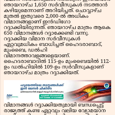
ഞായറാഴ്ച 1,650 സർവീസുകൾ നടത്താൻ
കഴിയുമെന്നാണ് അറിയിച്ചത്. ചൊവ്വാഴ്ച
മുതൽ ഇതുവരെ 2,000-ൽ അധികം
വിമാനങ്ങളാണ് ഇൻഡിഗോ
റദ്ദാക്കിയിരുന്നത്. ഞായറാഴ്ച മാത്രം ആകെ
650 വിമാനങ്ങൾ റദ്ദാക്കേണ്ടി വന്നു.
റദ്ദാക്കിയ വിമാന സർവീസുകൾ
ഏറ്റവുമധികം ബാധിച്ചത് ഹൈദരാബാദ്,
മുംബൈ, ഡൽഹി
വിമാനത്താവളങ്ങളെയാണ്.
ഹൈദരാബാദിൽ 115-ഉം മുംബൈയിൽ 112-
ഉം ഡൽഹിയിൽ 109-ഉം സർവീസുകളാണ്
ഞായറാഴ്ച മാത്രം റദ്ദാക്കിയത്.
വിമാനങ്ങൾ റദ്ദാക്കിയതുമായി ബന്ധപ്പെട്ട്
രാജ്യത്ത് കണ്ട ഏറ്റവും വലിയ വ്യോമയാന