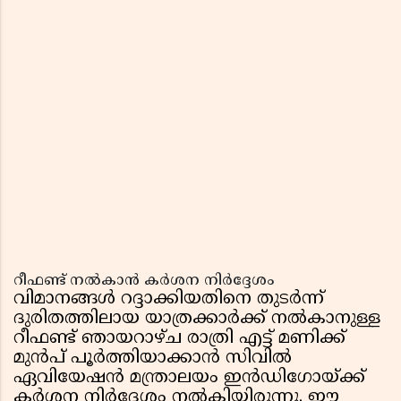
റീഫണ്ട് നൽകാൻ കർശന നിർദ്ദേശം
വിമാനങ്ങൾ റദ്ദാക്കിയതിനെ തുടർന്ന്
ദുരിതത്തിലായ യാത്രക്കാർക്ക് നൽകാനുള്ള
റീഫണ്ട് ഞായറാഴ്ച രാത്രി എട്ട് മണിക്ക്
മുൻപ് പൂർത്തിയാക്കാൻ സിവിൽ
ഏവിയേഷൻ മന്ത്രാലയം ഇൻഡിഗോയ്ക്ക്
കർശന നിർദ്ദേശം നൽകിയിരുന്നു. ഈ