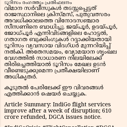
ടൂറിസം രംഗത്തും പ്രതിഫലനം
വിമാന സർവീസുകൾ തടസ്സപ്പെട്ടത്
രാജസ്ഥാനിലെ ക്രിസ്മസ്, പുതുവത്സരം
അവധിക്കാലത്തെ വിനോദസഞ്ചാര
സീസണിനെ ബാധിച്ചു. ജയ്പൂർ, ഉദയ്‌പൂർ,
ജോധ്പൂർ എന്നിവിടങ്ങളിലെ ഹോട്ടൽ,
ഗതാഗത ബുക്കിംഗുകൾ റദ്ദാക്കിയതായി
ടൂറിസം വ്യവസായ വിദഗ്ധർ മുന്നറിയിപ്പ്
നൽകി. അതേസമയം, വ്യോമയാന ശൃംഖല
വേഗത്തിൽ സാധാരണ നിലയിലേക്ക്
തിരിച്ചെത്തിയാൽ ടൂറിസം മേഖല ഉടൻ
വീണ്ടെടുക്കുമെന്ന പ്രതീക്ഷയിലാണ്
അധികൃതർ.
കൂടുതൽ പേരിലേക്ക് ഈ വിവരങ്ങൾ
എത്തിക്കാൻ ഷെയർ ചെയ്യുക.
Article Summary: IndiGo flight services
improve after a week of disruption; ₹610
crore refunded, DGCA issues notice.