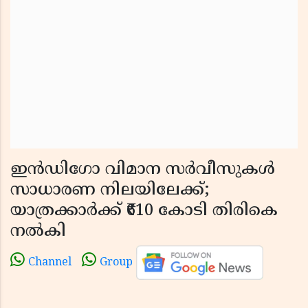
ഇൻഡിഗോ വിമാന സർവീസുകൾ
സാധാരണ നിലയിലേക്ക്;
യാത്രക്കാർക്ക് ₹610 കോടി തിരികെ
നൽകി
Channel
Group