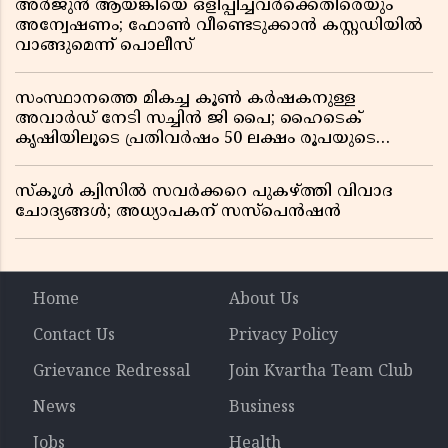
അർജുൻ ആയങ്കിയെ ഒളിപ്പിച്ചവർക്കെതിരെയും
അന്വേഷണം; ഫോൺ വീണ്ടെടുക്കാൻ കസ്റ്റഡിയിൽ
വാങ്ങുമെന്ന് പൊലീസ്
സംസ്ഥാനത്തെ മികച്ച കൂൺ കർഷകനുള്ള
അവാർഡ് നേടി സച്ചിൻ ജി പൈ; ഹൈടെക്
കൃഷിയിലൂടെ പ്രതിവർഷം 50 ലക്ഷം രൂപയുടെ
വരുമാനം
സ്കൂൾ ക്വിസിൽ സവർക്കറെ പുകഴ്ത്തി വിവാദ
ചോദ്യങ്ങൾ; അധ്യാപകന് സസ്പെൻഷൻ
Home
About Us
Contact Us
Privacy Policy
Grievance Redressal
Join Kvartha Team Club
News
Business
Jobs
Health