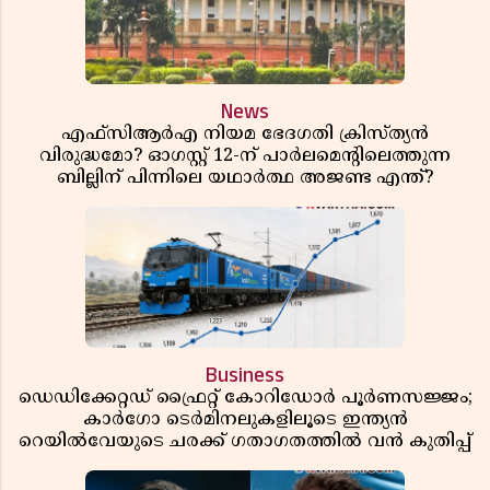
News
എഫ്സിആർഎ നിയമ ഭേദഗതി ക്രിസ്ത്യൻ
വിരുദ്ധമോ? ഓഗസ്റ്റ് 12-ന് പാർലമെന്റിലെത്തുന്ന
ബില്ലിന് പിന്നിലെ യഥാർത്ഥ അജണ്ട എന്ത്?
Business
ഡെഡിക്കേറ്റഡ് ഫ്രൈറ്റ് കോറിഡോർ പൂർണസജ്ജം;
കാർഗോ ടെർമിനലുകളിലൂടെ ഇന്ത്യൻ
റെയിൽവേയുടെ ചരക്ക് ഗതാഗതത്തിൽ വൻ കുതിപ്പ്