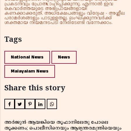
പ്രകടനവും പ്രോത്സാഹിപ്പിക്കുന്നു. എന്നാൽ ഇവ
കെവാർത്തയുടെ അഭിപ്രായങ്ങളായി
കണക്കാക്കരുത്. അധിക്ഷേപങ്ങളും വിദ്വേഷ - അശ്ലീല
പരാമർശങ്ങളും പാടുള്ളതല്ല. ലംഘിക്കുന്നവർക്ക്
ശക്തമായ നിയമനടപടി നേരിടേണ്ടി വന്നേക്കാം.
Tags
National News
News
Malayalam News
Share this story
അർജുൻ ആയങ്കിയെ തൂഫാനിലേതു പോലെ
തൂക്കണം; പൊലീസിനെയും ആഭ്യന്തരമന്ത്രിയെയും