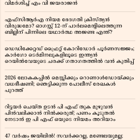
വിമർശിച്ച് എം വി ജയരാജൻ
എഫ്സിആർഎ നിയമ ഭേദഗതി ക്രിസ്ത്യൻ
വിരുദ്ധമോ? ഓഗസ്റ്റ് 12-ന് പാർലമെന്റിലെത്തുന്ന
ബില്ലിന് പിന്നിലെ യഥാർത്ഥ അജണ്ട എന്ത്?
ഡെഡിക്കേറ്റഡ് ഫ്രൈറ്റ് കോറിഡോർ പൂർണസജ്ജം;
കാർഗോ ടെർമിനലുകളിലൂടെ ഇന്ത്യൻ
റെയിൽവേയുടെ ചരക്ക് ഗതാഗതത്തിൽ വൻ കുതിപ്പ്
2026 ലോകകപ്പിൽ മെസ്സിക്കും റൊണാൾഡോയ്ക്കും
വധഭീഷണി; ഞെട്ടിക്കുന്ന പോലീസ് രേഖകൾ
പുറത്ത്
റിട്ടയർ ചെയ്ത ഉടൻ പി എഫ് തുക മുഴുവൻ
പിൻവലിക്കാൻ നിൽക്കരുത്; പണം കൂടുതൽ
നേടാൻ ഇ പി എഫ് ഒയുടെ നിയമം അറിയാം
47 വർഷം ജയിലിൽ! സവർക്കറല്ല, മണ്ടേലയുമല്ല;