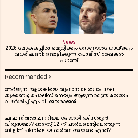
News
2026 ലോകകപ്പിൽ മെസ്സിക്കും റൊണാൾഡോയ്ക്കും
വധഭീഷണി; ഞെട്ടിക്കുന്ന പോലീസ് രേഖകൾ
പുറത്ത്
Recommended
അർജുൻ ആയങ്കിയെ തൂഫാനിലേതു പോലെ
തൂക്കണം; പൊലീസിനെയും ആഭ്യന്തരമന്ത്രിയെയും
വിമർശിച്ച് എം വി ജയരാജൻ
എഫ്സിആർഎ നിയമ ഭേദഗതി ക്രിസ്ത്യൻ
വിരുദ്ധമോ? ഓഗസ്റ്റ് 12-ന് പാർലമെന്റിലെത്തുന്ന
ബില്ലിന് പിന്നിലെ യഥാർത്ഥ അജണ്ട എന്ത്?