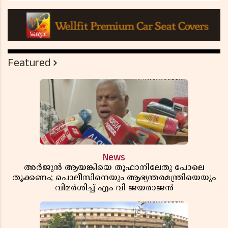
Featured
News
അർജുൻ ആയങ്കിയെ തൂഫാനിലേതു പോലെ
തൂക്കണം; പൊലീസിനെയും ആഭ്യന്തരമന്ത്രിയെയും
വിമർശിച്ച് എം വി ജയരാജൻ