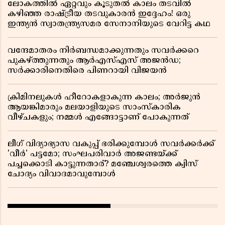
ലോകത്തിൽ ഏറ്റവും കൂടുതൽ കാലം തടവിൽ
കഴിഞ്ഞ രാഷ്ട്രീയ തടവുകാരൻ ഇദ്ദേഹം! ഒരു
ഇന്ത്യൻ സ്വാതന്ത്ര്യസമര സേനാനിയുടെ വേറിട്ട കഥ
വന്ദേമാതരം നിർബന്ധമാക്കുന്നതും സവർക്കറെ
പുകഴ്ത്തുന്നതും ആർഎസ്എസ് അജൻഡ;
സർക്കാരിനെതിരെ പിണറായി വിജയൻ
ക്രിമിനലുകൾ ഹീറോകളാകുന്ന കാലം; അർജുൻ
ആയങ്കിമാരും മലയാളിയുടെ സാംസ്കാരിക
വീഴ്ചകളും; നമ്മൾ എങ്ങോട്ടാണ് പോകുന്നത്
ലീഗ് വിദ്യാഭ്യാസ വകുപ്പ് ഭരിക്കുമ്പോൾ സവർക്കർക്ക്
'വീർ' പട്ടമോ; സംഘപരിവാർ അജണ്ടയ്ക്ക്
പച്ചക്കൊടി കാട്ടുന്നതാര്? മഞ്ചേശ്വരത്തെ ക്വിസ്
ചോദ്യം വിവാദമാവുമ്പോൾ