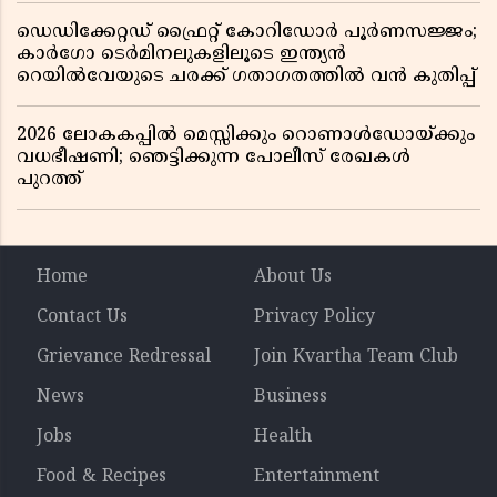
ഡെഡിക്കേറ്റഡ് ഫ്രൈറ്റ് കോറിഡോർ പൂർണസജ്ജം;
കാർഗോ ടെർമിനലുകളിലൂടെ ഇന്ത്യൻ
റെയിൽവേയുടെ ചരക്ക് ഗതാഗതത്തിൽ വൻ കുതിപ്പ്
2026 ലോകകപ്പിൽ മെസ്സിക്കും റൊണാൾഡോയ്ക്കും
വധഭീഷണി; ഞെട്ടിക്കുന്ന പോലീസ് രേഖകൾ
പുറത്ത്
Home
About Us
Contact Us
Privacy Policy
Grievance Redressal
Join Kvartha Team Club
News
Business
Jobs
Health
Food & Recipes
Entertainment