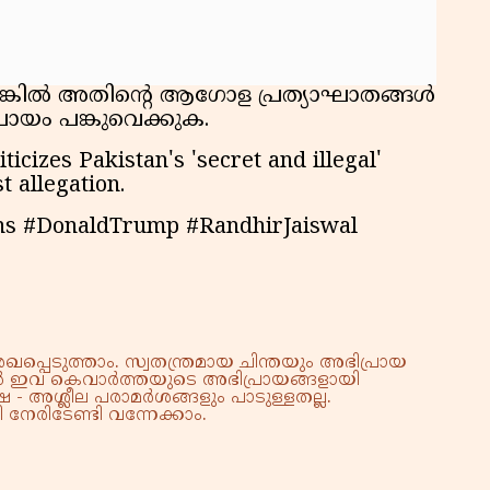
്കിൽ അതിൻ്റെ ആഗോള പ്രത്യാഘാതങ്ങൾ
രായം പങ്കുവെക്കുക.
icizes Pakistan's 'secret and illegal'
t allegation.
ns #DonaldTrump #RandhirJaiswal
്പെടുത്താം. സ്വതന്ത്രമായ ചിന്തയും അഭിപ്രായ
്നാൽ ഇവ കെവാർത്തയുടെ അഭിപ്രായങ്ങളായി
 - അശ്ലീല പരാമർശങ്ങളും പാടുള്ളതല്ല.
നേരിടേണ്ടി വന്നേക്കാം.