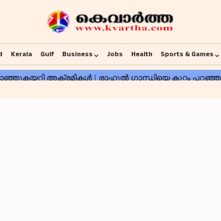
d
Kerala
Gulf
Business
Jobs
Health
Sports & Games