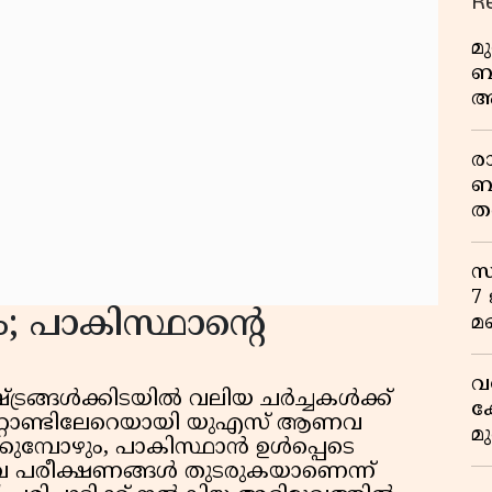
R
മ
ബ
ആ
പ
ര
ബ
ത
മ
വ
സ
7
; പാകിസ്ഥാൻ്റെ
മ
വ
ട്രങ്ങൾക്കിടയിൽ വലിയ ചർച്ചകൾക്ക്
ക
പതിറ്റാണ്ടിലേറെയായി യുഎസ് ആണവ
മ
ക്കുമ്പോഴും, പാകിസ്ഥാൻ ഉൾപ്പെടെ
മ
 പരീക്ഷണങ്ങൾ തുടരുകയാണെന്ന്