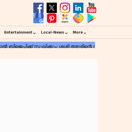
Entertainment
Local-News
More