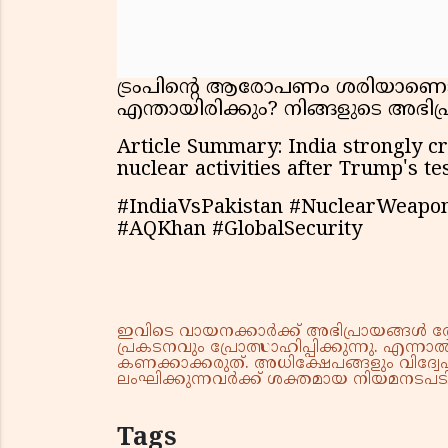
ട്രംപിൻ്റെ ആരോപണം ശരിയാണെങ
എന്തായിരിക്കും? നിങ്ങളുടെ അഭിപ്
Article Summary: India strongly crit
nuclear activities after Trump's tes
#IndiaVsPakistan #NuclearWeapo
#AQKhan #GlobalSecurity
ഇവിടെ വായനക്കാർക്ക് അഭിപ്രായങ്ങൾ രേഖപ
പ്രകടനവും പ്രോത്സാഹിപ്പിക്കുന്നു. എന
കണക്കാക്കരുത്. അധിക്ഷേപങ്ങളും വിദ്വേഷ
ലംഘിക്കുന്നവർക്ക് ശക്തമായ നിയമനടപടി 
Tags