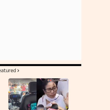
eatured