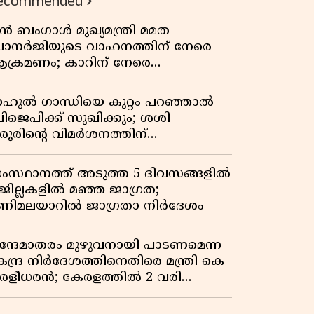
ecommended
ുൻ ബംഗാൾ മുഖ്യമന്ത്രി മമത
ാനർജിയുടെ വാഹനത്തിന് നേരെ
ക്രമണം; കാറിന് നേരെ
ാഞ്ഞുകയറി അക്രമികൾ
ാഹുൽ ഗാന്ധിയെ കുറ്റം പറഞ്ഞാൽ
ിജെപിക്ക് സുഖിക്കും; ശശി
രൂരിന്റെ വിമർശനത്തിന്
റുപടിയുമായി കെ സി
േണുഗോപാൽ
ംസ്ഥാനത്ത് അടുത്ത 5 ദിവസങ്ങളിൽ
 ജില്ലകളിൽ മഞ്ഞ ജാഗ്രത;
ണിമലയാറിൽ ജാഗ്രതാ നിർദേശം
ന്ദേമാതരം മുഴുവനായി പാടണമെന്ന
േന്ദ്ര നിർദേശത്തിനെതിരെ മന്ത്രി കെ
ുരളീധരൻ; കേരളത്തിൽ 2 വരി
ാത്രമേ ഉണ്ടാകൂ എന്ന് പ്രതികരണം