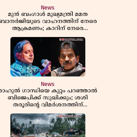
News
മുൻ ബംഗാൾ മുഖ്യമന്ത്രി മമത
ബാനർജിയുടെ വാഹനത്തിന് നേരെ
ആക്രമണം; കാറിന് നേരെ
പാഞ്ഞുകയറി അക്രമികൾ
News
രാഹുൽ ഗാന്ധിയെ കുറ്റം പറഞ്ഞാൽ
ബിജെപിക്ക് സുഖിക്കും; ശശി
തരൂരിന്റെ വിമർശനത്തിന്
മറുപടിയുമായി കെ സി
വേണുഗോപാൽ