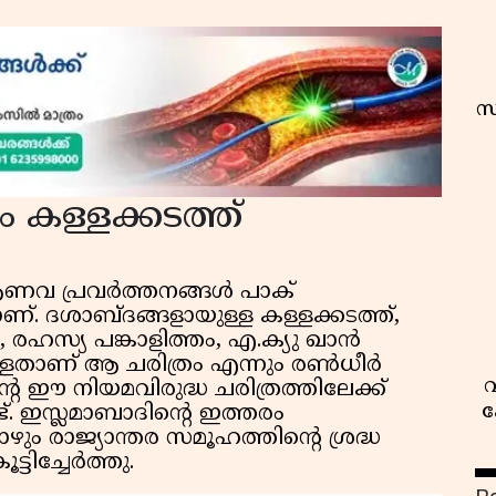
സ
കള്ളക്കടത്ത്
ആണവ പ്രവർത്തനങ്ങൾ പാക്
്. ദശാബ്ദങ്ങളായുള്ള കള്ളക്കടത്ത്,
 രഹസ്യ പങ്കാളിത്തം, എ.ക്യു ഖാൻ
ുള്ളതാണ് ആ ചരിത്രം എന്നും രൺധീർ
വ
റെ ഈ നിയമവിരുദ്ധ ചരിത്രത്തിലേക്ക്
ക
്ട്. ഇസ്ലമാബാദിൻ്റെ ഇത്തരം
ോഴും രാജ്യാന്തര സമൂഹത്തിൻ്റെ ശ്രദ്ധ
്ടിച്ചേർത്തു.