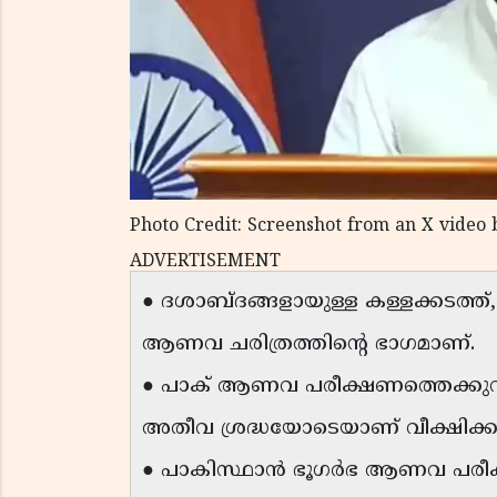
Photo Credit: Screenshot from an X video 
ADVERTISEMENT
● ദശാബ്ദങ്ങളായുള്ള കള്ളക്കടത്ത
ആണവ ചരിത്രത്തിൻ്റെ ഭാഗമാണ്.
● പാക് ആണവ പരീക്ഷണത്തെക്കുറിച്ചു
അതീവ ശ്രദ്ധയോടെയാണ് വീക്ഷിക്കു
● പാകിസ്ഥാൻ ഭൂഗർഭ ആണവ പരീക്ഷണങ