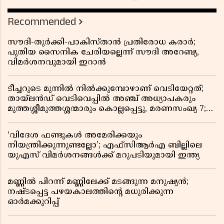
Recommended
സൗദി-തുർക്കി-പാകിസ്താൻ പ്രതിരോധ കരാർ;
പുതിയ സൈനിക ചേരിയല്ലെന്ന് സൗദി അറേബ്യ,
വിമർശനവുമായി ഇറാൻ
ടീച്ചറുടെ മുന്നിൽ നിൽക്കുമ്പോഴാണ് വെടിയേറ്റത്;
തായ്‌ലൻഡ് വെടിവെപ്പിൽ അഞ്ച് അധ്യാപകരും
മുത്തശ്ശീമുത്തശ്ശന്മാരും കൊല്ലപ്പെട്ടു, മരണസംഖ്യ 7;
ഞെട്ടിക്കുന്ന വെളിപ്പെടുത്തലുകൾ
‘വിദേശ ഫണ്ടുകൾ അമേരിക്കയും
നിയന്ത്രിക്കുന്നുണ്ടല്ലോ’; എഫ്സിആർഎ ബില്ലിലെ
യുഎസ് വിമർശനങ്ങൾക്ക് മറുപടിയുമായി ഇന്ത്യ
മണ്ണിൽ പിറന്ന് മണ്ണിലേക്ക് മടങ്ങുന്ന മനുഷ്യൻ;
നഷ്ടപ്പെട്ട പഴയകാലത്തിൻ്റെ മധുരിക്കുന്ന
ഓർമക്കുറിപ്പ്