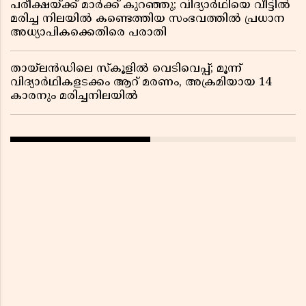
പരീക്ഷയ്ക്ക് മാർക്ക് കുറഞ്ഞു; വിദ്യാർഥിയെ വീട്ടിൽ
മരിച്ച നിലയിൽ കണ്ടെത്തിയ സംഭവത്തിൽ പ്രധാന
അധ്യാപികക്കെതിരെ പരാതി
തായ്‌ലൻഡിലെ സ്‌കൂളിൽ വെടിവെപ്പ്; മൂന്ന്
വിദ്യാർഥികളടക്കം ആറ് മരണം, അക്രമിയായ 14
കാരനും മരിച്ചനിലയിൽ