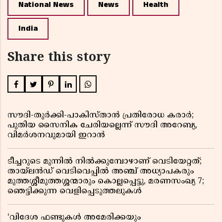
National News
News
Health
India
Share this story
സൗദി-തുർക്കി-പാകിസ്താൻ പ്രതിരോധ കരാർ;
പുതിയ സൈനിക ചേരിയല്ലെന്ന് സൗദി അറേബ്യ,
വിമർശനവുമായി ഇറാൻ
ടീച്ചറുടെ മുന്നിൽ നിൽക്കുമ്പോഴാണ് വെടിയേറ്റത്;
തായ്‌ലൻഡ് വെടിവെപ്പിൽ അഞ്ച് അധ്യാപകരും
മുത്തശ്ശീമുത്തശ്ശന്മാരും കൊല്ലപ്പെട്ടു, മരണസംഖ്യ 7;
ഞെട്ടിക്കുന്ന വെളിപ്പെടുത്തലുകൾ
‘വിദേശ ഫണ്ടുകൾ അമേരിക്കയും