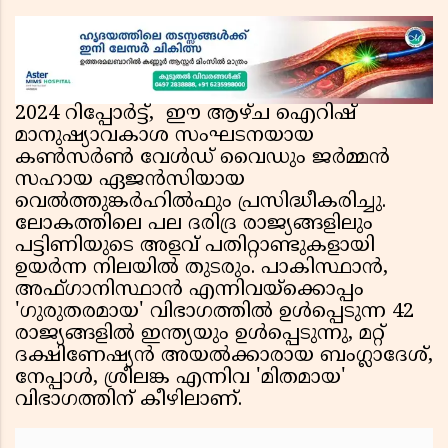
2024 റിപ്പോര്‍ട്ട്, ഈ ആഴ്ച ഐറിഷ്
മാനുഷ്യാവകാശ സംഘടനയായ
കണ്‍സര്‍ണ്‍ വേള്‍ഡ് വൈഡും ജര്‍മ്മന്‍
സഹായ ഏജന്‍സിയായ
വെല്‍ത്തുങ്കര്‍ഹില്‍ഫും പ്രസിദ്ധീകരിച്ചു.
ലോകത്തിലെ പല ദരിദ്ര രാജ്യങ്ങളിലും
പട്ടിണിയുടെ അളവ് പതിറ്റാണ്ടുകളായി
ഉയര്‍ന്ന നിലയില്‍ തുടരും. പാകിസ്ഥാന്‍,
അഫ്ഗാനിസ്ഥാന്‍ എന്നിവയ്ക്കൊപ്പം
'ഗുരുതരമായ' വിഭാഗത്തില്‍ ഉള്‍പ്പെടുന്ന 42
രാജ്യങ്ങളില്‍ ഇന്ത്യയും ഉള്‍പ്പെടുന്നു, മറ്റ്
ദക്ഷിണേഷ്യന്‍ അയല്‍ക്കാരായ ബംഗ്ലാദേശ്,
നേപ്പാള്‍, ശ്രീലങ്ക എന്നിവ 'മിതമായ'
വിഭാഗത്തിന് കീഴിലാണ്.