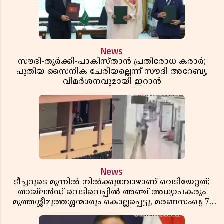
News
സൗദി-തുർക്കി-പാകിസ്താൻ പ്രതിരോധ കരാർ;
പുതിയ സൈനിക ചേരിയല്ലെന്ന് സൗദി അറേബ്യ,
വിമർശനവുമായി ഇറാൻ
News
ടീച്ചറുടെ മുന്നിൽ നിൽക്കുമ്പോഴാണ് വെടിയേറ്റത്;
തായ്‌ലൻഡ് വെടിവെപ്പിൽ അഞ്ച് അധ്യാപകരും
മുത്തശ്ശീമുത്തശ്ശന്മാരും കൊല്ലപ്പെട്ടു, മരണസംഖ്യ 7;
ഞെട്ടിക്കുന്ന വെളിപ്പെടുത്തലുകൾ