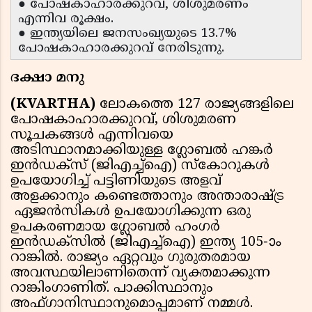
● പോഷകാഹാരക്കുറവ്, ശിശുമരണം
എന്നിവ രൂക്ഷം.
● ഇന്ത്യയിലെ ജനസംഖ്യയുടെ 13.7%
പോഷകാഹാരക്കുറവ് നേരിടുന്നു.
ദക്ഷാ മനു
(KVARTHA)
ലോകത്തെ 127 രാജ്യങ്ങളിലെ
പോഷകാഹാരക്കുറവ്, ശിശുമരണ
സൂചകങ്ങള്‍ എന്നിവയെ
അടിസ്ഥാനമാക്കിയുള്ള ഗ്ലോബൽ ഹങ്കര്‍
ഇന്‍ഡക്‌സ് (ജിഎച്ച്‌ഐ) സ്‌കോറുകള്‍
ഉപയോഗിച്ച് പട്ടിണിയുടെ അളവ്
അളക്കാനും കണ്ടെത്താനും അന്താരാഷ്ട്ര
ഏജന്‍സികള്‍ ഉപയോഗിക്കുന്ന ഒരു
ഉപകരണമായ ഗ്ലോബല്‍ ഹംഗര്‍
ഇന്‍ഡക്സില്‍ (ജിഎച്ച്‌ഐ) ഇന്ത്യ 105-ാം
റാങ്കില്‍. രാജ്യം ഏറ്റവും ഗുരുതരമായ
അവസ്ഥയിലാണിതെന്ന് വ്യക്തമാക്കുന്ന
റാങ്കിംഗാണിത്. പാക്കിസ്ഥാനും
അഫ്ഗാനിസ്ഥാനുമൊപ്പമാണ് നമ്മള്‍.