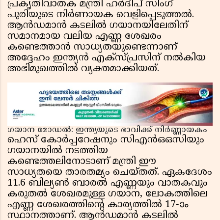
പ്രകൃതിവാതക മന്ത്രി ഹർദീപ് സിംഗ്
പുരിയുടെ നിർണായക വെളിപ്പെടുത്തൽ.
ആൻഡമാൻ കടലിൽ ഗയാനയിലേതിന്
സമാനമായ വലിയ എണ്ണ ശേഖരം
കണ്ടെത്താൻ സാധ്യതയുണ്ടെന്നാണ്
അദ്ദേഹം ഇന്ത്യൻ എക്സ്പ്രസിന് നൽകിയ
അഭിമുഖത്തിൽ വ്യക്തമാക്കിയത്.
ഗയാന മോഡൽ: ഇന്ത്യയുടെ ഭാവിക്ക് നിർണ്ണായകം
ഹെസ് കോർപ്പറേഷനും സി‌എൻ‌ഒ‌ഒ‌സിയും
ഗയാനയിൽ നടത്തിയ
കണ്ടെത്തലിനോടാണ് മന്ത്രി ഈ
സാധ്യതയെ താരതമ്യം ചെയ്തത്. ഏകദേശം
11.6 ബില്യൺ ബാരൽ എണ്ണയും വാതകവും
കരുതൽ ശേഖരമുള്ള ഗയാന, ലോകത്തിലെ
എണ്ണ ശേഖരത്തിന്റെ കാര്യത്തിൽ 17-ാം
സ്ഥാനത്താണ്. ആൻഡമാൻ കടലിൽ