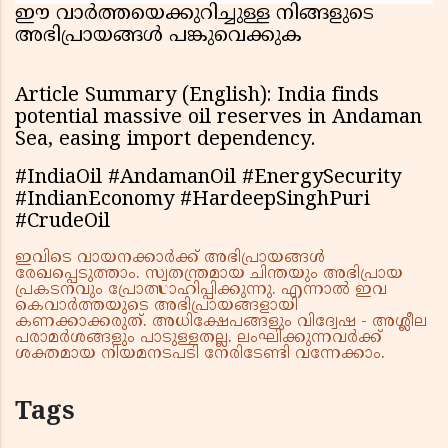
ഈ വാർത്തയെക്കുറിച്ചുള്ള നിങ്ങളുടെ
അഭിപ്രായങ്ങൾ പങ്കുവെക്കുക
Article Summary (English): India finds
potential massive oil reserves in Andaman
Sea, easing import dependency.
#IndiaOil #AndamanOil #EnergySecurity
#IndianEconomy #HardeepSinghPuri
#CrudeOil
ഇവിടെ വായനക്കാർക്ക് അഭിപ്രായങ്ങൾ
രേഖപ്പെടുത്താം. സ്വതന്ത്രമായ ചിന്തയും അഭിപ്രായ
പ്രകടനവും പ്രോത്സാഹിപ്പിക്കുന്നു. എന്നാൽ ഇവ
കെവാർത്തയുടെ അഭിപ്രായങ്ങളായി
കണക്കാക്കരുത്. അധിക്ഷേപങ്ങളും വിദ്വേഷ - അശ്ലീല
പരാമർശങ്ങളും പാടുള്ളതല്ല. ലംഘിക്കുന്നവർക്ക്
ശക്തമായ നിയമനടപടി നേരിടേണ്ടി വന്നേക്കാം.
Tags