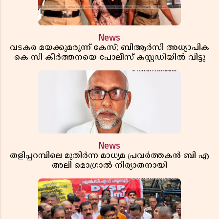
News
വടകര മയക്കുമരുന്ന് കേസ്; ബിആർസി അധ്യാപിക
കെ സി കീർത്തനയെ പോലീസ് കസ്റ്റഡിയിൽ വിട്ടു
News
തളിപ്പറമ്പിലെ മുതിർന്ന മാധ്യമ പ്രവർത്തകൻ ബി എ
അലി മൊഗ്രാൽ നിര്യാതനായി