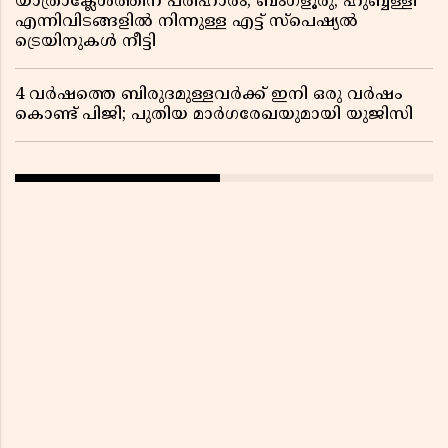
യാത്രാക്ലേശത്തിന് പരിഹാരം; ബംഗ്ളൂരു, ഹുബ്ബള്ളി
എന്നിവിടങ്ങളിൽ നിന്നുള്ള എട്ട് സ്പെഷ്യൽ
ട്രെയിനുകൾ നീട്ടി
4 വർഷത്തെ ബിരുദമുള്ളവർക്ക് ഇനി ഒരു വർഷം
കൊണ്ട് പിജി; പുതിയ മാർഗരേഖയുമായി യുജിസി