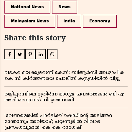
National News
News
Malayalam News
India
Economy
Share this story
വടകര മയക്കുമരുന്ന് കേസ്; ബിആർസി അധ്യാപിക
കെ സി കീർത്തനയെ പോലീസ് കസ്റ്റഡിയിൽ വിട്ടു
തളിപ്പറമ്പിലെ മുതിർന്ന മാധ്യമ പ്രവർത്തകൻ ബി എ
അലി മൊഗ്രാൽ നിര്യാതനായി
‘വേണമെങ്കിൽ പാർട്ടിക്ക് ഷെഡിൻ്റെ അടിത്തറ
മാന്താനും അറിയാം’; പയ്യന്നൂരിൽ വിവാദ
പ്രസംഗവുമായി കെ കെ രാഗേഷ്