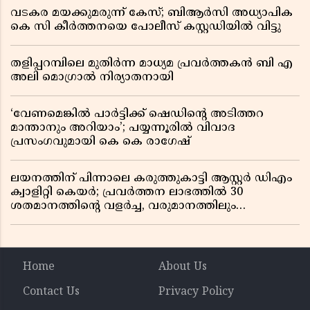
വടകര മയക്കുമരുന്ന് കേസ്; ബിആർസി അധ്യാപിക
കെ സി കീർത്തനയെ പോലീസ് കസ്റ്റഡിയിൽ വിട്ടു
തളിപ്പറമ്പിലെ മുതിർന്ന മാധ്യമ പ്രവർത്തകൻ ബി എ
അലി മൊഗ്രാൽ നിര്യാതനായി
‘വേണമെങ്കിൽ പാർട്ടിക്ക് ഷെഡിൻ്റെ അടിത്തറ
മാന്താനും അറിയാം’; പയ്യന്നൂരിൽ വിവാദ
പ്രസംഗവുമായി കെ കെ രാഗേഷ്
ലയനത്തിന് പിന്നാലെ കരുത്തുകാട്ടി ആസ്റ്റർ ഡിഎം
ക്വാളിറ്റി കെയർ; പ്രവർത്തന ലാഭത്തിൽ 30
ശതമാനത്തിൻ്റെ വളർച്ച, വരുമാനത്തിലും
ലാഭത്തിലും വൻ കുതിപ്പ് രേഖപ്പെടുത്തി ആദ്യ പാദ
റിപ്പോർട്ട് പുറത്ത്
Home
About Us
Contact Us
Privacy Policy