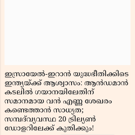
ഇസ്രായേൽ-ഇറാൻ യുദ്ധഭീതിക്കിടെ
ഇന്ത്യയ്ക്ക് ആശ്വാസം: ആൻഡമാൻ
കടലിൽ ഗയാനയിലേതിന്
സമാനമായ വൻ എണ്ണ ശേഖരം
കണ്ടെത്താൻ സാധ്യത;
സമ്പദ്‌വ്യവസ്ഥ 20 ട്രില്യൺ
ഡോളറിലേക്ക് കുതിക്കും!