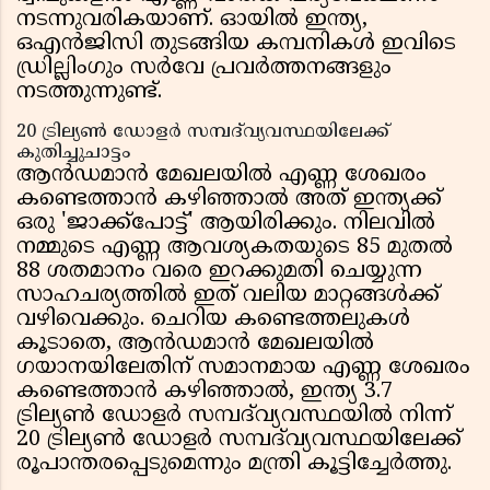
നടന്നുവരികയാണ്. ഓയിൽ ഇന്ത്യ,
ഒഎൻജിസി തുടങ്ങിയ കമ്പനികൾ ഇവിടെ
ഡ്രില്ലിംഗും സർവേ പ്രവർത്തനങ്ങളും
നടത്തുന്നുണ്ട്.
20 ട്രില്യൺ ഡോളർ സമ്പദ്‌വ്യവസ്ഥയിലേക്ക്
കുതിച്ചുചാട്ടം
ആൻഡമാൻ മേഖലയിൽ എണ്ണ ശേഖരം
കണ്ടെത്താൻ കഴിഞ്ഞാൽ അത് ഇന്ത്യക്ക്
ഒരു 'ജാക്ക്പോട്ട്' ആയിരിക്കും. നിലവിൽ
നമ്മുടെ എണ്ണ ആവശ്യകതയുടെ 85 മുതൽ
88 ശതമാനം വരെ ഇറക്കുമതി ചെയ്യുന്ന
സാഹചര്യത്തിൽ ഇത് വലിയ മാറ്റങ്ങൾക്ക്
വഴിവെക്കും. ചെറിയ കണ്ടെത്തലുകൾ
കൂടാതെ, ആൻഡമാൻ മേഖലയിൽ
ഗയാനയിലേതിന് സമാനമായ എണ്ണ ശേഖരം
കണ്ടെത്താൻ കഴിഞ്ഞാൽ, ഇന്ത്യ 3.7
ട്രില്യൺ ഡോളർ സമ്പദ്‌വ്യവസ്ഥയിൽ നിന്ന്
20 ട്രില്യൺ ഡോളർ സമ്പദ്‌വ്യവസ്ഥയിലേക്ക്
രൂപാന്തരപ്പെടുമെന്നും മന്ത്രി കൂട്ടിച്ചേർത്തു.