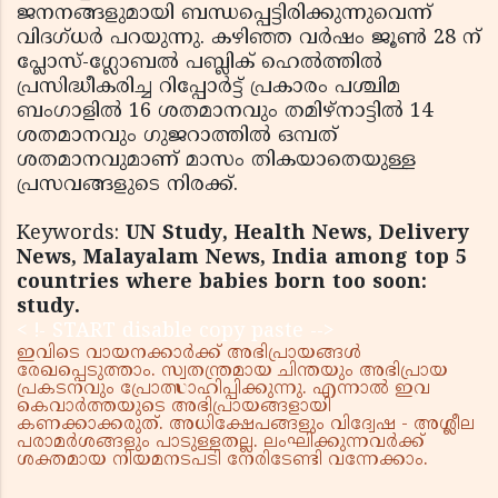
ജനനങ്ങളുമായി ബന്ധപ്പെട്ടിരിക്കുന്നുവെന്ന്
വിദഗ്ധര്‍ പറയുന്നു. കഴിഞ്ഞ വര്‍ഷം ജൂണ്‍ 28 ന്
പ്ലോസ്-ഗ്ലോബല്‍ പബ്ലിക് ഹെല്‍ത്തില്‍
പ്രസിദ്ധീകരിച്ച റിപ്പോര്‍ട്ട് പ്രകാരം പശ്ചിമ
ബംഗാളില്‍ 16 ശതമാനവും തമിഴ്നാട്ടില്‍ 14
ശതമാനവും ഗുജറാത്തില്‍ ഒമ്പത്
ശതമാനവുമാണ് മാസം തികയാതെയുള്ള
പ്രസവങ്ങളുടെ നിരക്ക്.
Keywords:
UN Study, Health News, Delivery
News, Malayalam News, India among top 5
countries where babies born too soon:
study.
< !- START disable copy paste -->
ഇവിടെ വായനക്കാർക്ക് അഭിപ്രായങ്ങൾ
രേഖപ്പെടുത്താം. സ്വതന്ത്രമായ ചിന്തയും അഭിപ്രായ
പ്രകടനവും പ്രോത്സാഹിപ്പിക്കുന്നു. എന്നാൽ ഇവ
കെവാർത്തയുടെ അഭിപ്രായങ്ങളായി
കണക്കാക്കരുത്. അധിക്ഷേപങ്ങളും വിദ്വേഷ - അശ്ലീല
പരാമർശങ്ങളും പാടുള്ളതല്ല. ലംഘിക്കുന്നവർക്ക്
ശക്തമായ നിയമനടപടി നേരിടേണ്ടി വന്നേക്കാം.