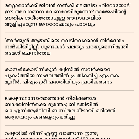
മറ്റൊരാൾക്ക് ജീവൻ നൽകി മടങ്ങിയ ഹീറോയോട്
ഈ അവഗണന വേണമായിരുന്നോ? രാജേഷിൻ്റെ
ഭൗതിക ശരീരത്തോടുള്ള അനാദരവിൽ
ആളിപ്പടരുന്ന ജനരോഷവും പാഠവും
'അർജുൻ ആയങ്കിയെ വെടിവെക്കാൻ നിർദേശം
നൽകിയിട്ടില്ല'; ഗുണ്ടകൾ പലതും പറയുമെന്ന് മന്ത്രി
രമേശ് ചെന്നിത്തല
കാസർകോട് സ്കൂൾ ക്വിസിൽ സവർക്കറെ
പുകഴ്ത്തിയ സംഭവത്തിൽ പ്രതികരിച്ച് എം കെ
മുനീർ; പിഎം ശ്രീ പദ്ധതിയിലും പ്രതികരണം
ലക്ഷ്യസ്ഥാനത്തെത്താൻ നിമിഷങ്ങൾ
ബാക്കിനിൽക്കെ ദുരന്തം; ബിടതിയിൽ
കെഎസ്ആർടിസി ബസ് തലകീഴായി മറിഞ്ഞ്
ഡ്രൈവറും കണ്ടക്ടറും മരിച്ചു
റഷ്യയിൽ നിന്ന് എണ്ണ വാങ്ങുന്ന ഇന്ത്യ