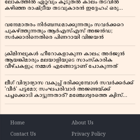
ലോകത്തിൽ ഏറ്റവും കൂടുതൽ കാലം തടവിൽ
കഴിഞ്ഞ രാഷ്ട്രീയ തടവുകാരൻ ഇദ്ദേഹം! ഒരു
ഇന്ത്യൻ സ്വാതന്ത്ര്യസമര സേനാനിയുടെ വേറിട്ട കഥ
വന്ദേമാതരം നിർബന്ധമാക്കുന്നതും സവർക്കറെ
പുകഴ്ത്തുന്നതും ആർഎസ്എസ് അജൻഡ;
സർക്കാരിനെതിരെ പിണറായി വിജയൻ
ക്രിമിനലുകൾ ഹീറോകളാകുന്ന കാലം; അർജുൻ
ആയങ്കിമാരും മലയാളിയുടെ സാംസ്കാരിക
വീഴ്ചകളും; നമ്മൾ എങ്ങോട്ടാണ് പോകുന്നത്
ലീഗ് വിദ്യാഭ്യാസ വകുപ്പ് ഭരിക്കുമ്പോൾ സവർക്കർക്ക്
'വീർ' പട്ടമോ; സംഘപരിവാർ അജണ്ടയ്ക്ക്
പച്ചക്കൊടി കാട്ടുന്നതാര്? മഞ്ചേശ്വരത്തെ ക്വിസ്
ചോദ്യം വിവാദമാവുമ്പോൾ
Home
About Us
Contact Us
Privacy Policy