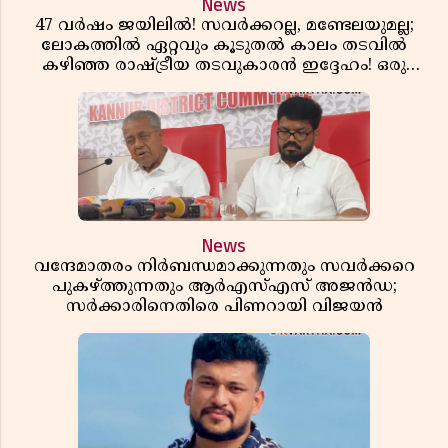
News
47 വർഷം ജയിലിൽ! സവർക്കറല്ല, മണ്ടേലയുമല്ല;
ലോകത്തിൽ ഏറ്റവും കൂടുതൽ കാലം തടവിൽ
കഴിഞ്ഞ രാഷ്ട്രീയ തടവുകാരൻ ഇദ്ദേഹം! ഒരു
ഇന്ത്യൻ സ്വാതന്ത്ര്യസമര സേനാനിയുടെ വേറിട്ട കഥ
News
വന്ദേമാതരം നിർബന്ധമാക്കുന്നതും സവർക്കറെ
പുകഴ്ത്തുന്നതും ആർഎസ്എസ് അജൻഡ;
സർക്കാരിനെതിരെ പിണറായി വിജയൻ