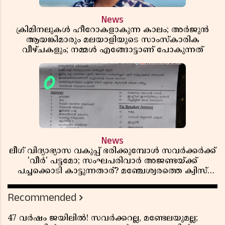
News
ക്രിമിനലുകൾ ഹീറോകളാകുന്ന കാലം; അർജുൻ
ആയങ്കിമാരും മലയാളിയുടെ സാംസ്കാരിക
വീഴ്ചകളും; നമ്മൾ എങ്ങോട്ടാണ് പോകുന്നത്
News
ലീഗ് വിദ്യാഭ്യാസ വകുപ്പ് ഭരിക്കുമ്പോൾ സവർക്കർക്ക്
'വീർ' പട്ടമോ; സംഘപരിവാർ അജണ്ടയ്ക്ക്
പച്ചക്കൊടി കാട്ടുന്നതാര്? മഞ്ചേശ്വരത്തെ ക്വിസ്
ചോദ്യം വിവാദമാവുമ്പോൾ
Recommended
47 വർഷം ജയിലിൽ! സവർക്കറല്ല, മണ്ടേലയുമല്ല;