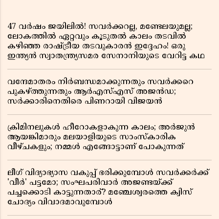
47 വർഷം ജയിലിൽ! സവർക്കറല്ല, മണ്ടേലയുമല്ല;
ലോകത്തിൽ ഏറ്റവും കൂടുതൽ കാലം തടവിൽ
കഴിഞ്ഞ രാഷ്ട്രീയ തടവുകാരൻ ഇദ്ദേഹം! ഒരു
ഇന്ത്യൻ സ്വാതന്ത്ര്യസമര സേനാനിയുടെ വേറിട്ട കഥ
വന്ദേമാതരം നിർബന്ധമാക്കുന്നതും സവർക്കറെ
പുകഴ്ത്തുന്നതും ആർഎസ്എസ് അജൻഡ;
സർക്കാരിനെതിരെ പിണറായി വിജയൻ
ക്രിമിനലുകൾ ഹീറോകളാകുന്ന കാലം; അർജുൻ
ആയങ്കിമാരും മലയാളിയുടെ സാംസ്കാരിക
വീഴ്ചകളും; നമ്മൾ എങ്ങോട്ടാണ് പോകുന്നത്
ലീഗ് വിദ്യാഭ്യാസ വകുപ്പ് ഭരിക്കുമ്പോൾ സവർക്കർക്ക്
'വീർ' പട്ടമോ; സംഘപരിവാർ അജണ്ടയ്ക്ക്
പച്ചക്കൊടി കാട്ടുന്നതാര്? മഞ്ചേശ്വരത്തെ ക്വിസ്
ചോദ്യം വിവാദമാവുമ്പോൾ