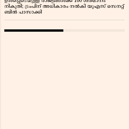
ഉൾപ്പെടെയുള്ള രാജ്യങ്ങൾക്ക് 100 ശതമാനം
നികുതി; ട്രംപിന് അധികാരം നൽകി യുഎസ് സെനറ്റ്
ബിൽ പാസാക്കി