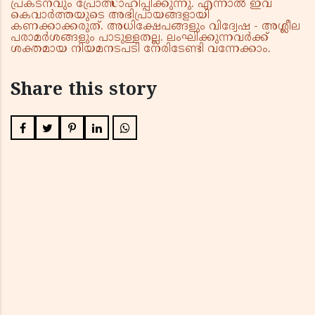
പ്രകടനവും പ്രോത്സാഹിപ്പിക്കുന്നു. എന്നാൽ ഇവ
കെവാർത്തയുടെ അഭിപ്രായങ്ങളായി
കണക്കാക്കരുത്. അധിക്ഷേപങ്ങളും വിദ്വേഷ - അശ്ലീല
പരാമർശങ്ങളും പാടുള്ളതല്ല. ലംഘിക്കുന്നവർക്ക്
ശക്തമായ നിയമനടപടി നേരിടേണ്ടി വന്നേക്കാം.
Share this story