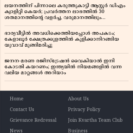
ലയനത്തിന് പിന്നാലെ കരുത്തുകാട്ടി ആസ്റ്റർ ഡിഎം
ക്വാളിറ്റി കെയർ; പ്രവർത്തന ലാഭത്തിൽ 30
ശതമാനത്തിൻ്റെ വളർച്ച, വരുമാനത്തിലും
ലാഭത്തിലും വൻ കുതിപ്പ് രേഖപ്പെടുത്തി ആദ്യ പാദ
റിപ്പോർട്ട് പുറത്ത്
ഭാര്യവീട്ടിൽ അവധിക്കെത്തിയപ്പോൾ അപകടം;
കേളാലൂർ ക്ഷേത്രക്കുളത്തിൽ കുളിക്കാനിറങ്ങിയ
യുവാവ് മുങ്ങിമരിച്ചു
ജനന-മരണ രജിസ്ട്രേഷൻ വൈകിയാൽ ഇനി
കോടതി കയറണം; ഇന്ത്യയിൽ നിയമങ്ങളിൽ വന്ന
വലിയ മാറ്റങ്ങൾ അറിയാം
Home
About Us
Contact Us
Privacy Policy
Grievance Redressal
Join Kvartha Team Club
News
Business