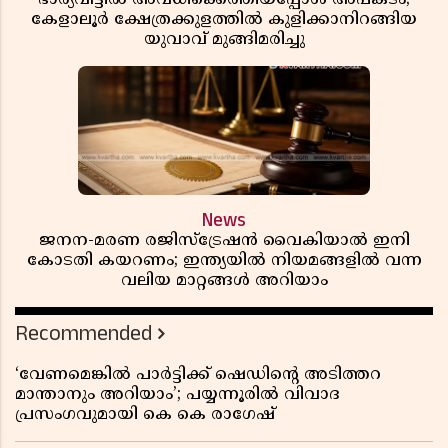
കേളാലൂർ ക്ഷേത്രക്കുളത്തിൽ കുളിക്കാനിറങ്ങിയ
യുവാവ് മുങ്ങിമരിച്ചു
News
ജനന-മരണ രജിസ്ട്രേഷൻ വൈകിയാൽ ഇനി
കോടതി കയറണം; ഇന്ത്യയിൽ നിയമങ്ങളിൽ വന്ന
വലിയ മാറ്റങ്ങൾ അറിയാം
Recommended
‘വേണമെങ്കിൽ പാർട്ടിക്ക് ഷെഡിൻ്റെ അടിത്തറ
മാന്താനും അറിയാം’; പയ്യന്നൂരിൽ വിവാദ
പ്രസംഗവുമായി കെ കെ രാഗേഷ്