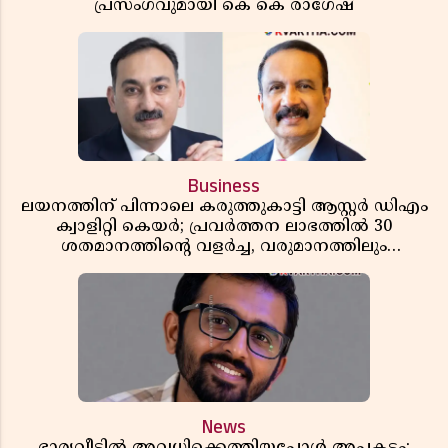
പ്രസംഗവുമായി കെ കെ രാഗേഷ്
Business
ലയനത്തിന് പിന്നാലെ കരുത്തുകാട്ടി ആസ്റ്റർ ഡിഎം
ക്വാളിറ്റി കെയർ; പ്രവർത്തന ലാഭത്തിൽ 30
ശതമാനത്തിൻ്റെ വളർച്ച, വരുമാനത്തിലും
ലാഭത്തിലും വൻ കുതിപ്പ് രേഖപ്പെടുത്തി ആദ്യ പാദ
റിപ്പോർട്ട് പുറത്ത്
News
ഭാര്യവീട്ടിൽ അവധിക്കെത്തിയപ്പോൾ അപകടം;