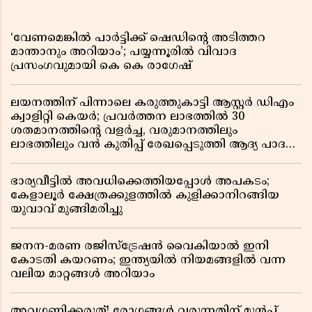
‘വേണമെങ്കിൽ പാർട്ടിക്ക് ഷെഡിൻ്റെ അടിത്തറ
മാന്താനും അറിയാം’; പയ്യന്നൂരിൽ വിവാദ
പ്രസംഗവുമായി കെ കെ രാഗേഷ്
ലയനത്തിന് പിന്നാലെ കരുത്തുകാട്ടി ആസ്റ്റർ ഡിഎം
ക്വാളിറ്റി കെയർ; പ്രവർത്തന ലാഭത്തിൽ 30
ശതമാനത്തിൻ്റെ വളർച്ച, വരുമാനത്തിലും
ലാഭത്തിലും വൻ കുതിപ്പ് രേഖപ്പെടുത്തി ആദ്യ പാദ
റിപ്പോർട്ട് പുറത്ത്
ഭാര്യവീട്ടിൽ അവധിക്കെത്തിയപ്പോൾ അപകടം;
കേളാലൂർ ക്ഷേത്രക്കുളത്തിൽ കുളിക്കാനിറങ്ങിയ
യുവാവ് മുങ്ങിമരിച്ചു
ജനന-മരണ രജിസ്ട്രേഷൻ വൈകിയാൽ ഇനി
കോടതി കയറണം; ഇന്ത്യയിൽ നിയമങ്ങളിൽ വന്ന
വലിയ മാറ്റങ്ങൾ അറിയാം
അവഗണിക്കരുത്! രോഗങ്ങൾ വരുന്നതിന് മുൻപ്