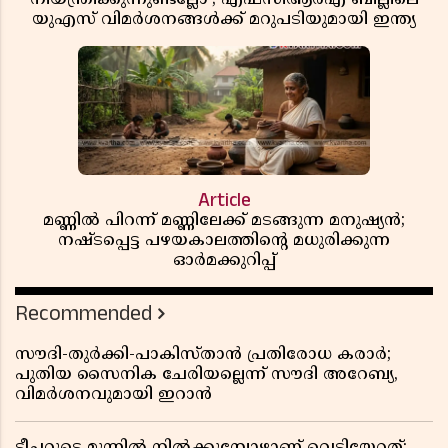
യുഎസ് വിമർശനങ്ങൾക്ക് മറുപടിയുമായി ഇന്ത്യ
Article
മണ്ണിൽ പിറന്ന് മണ്ണിലേക്ക് മടങ്ങുന്ന മനുഷ്യൻ;
നഷ്ടപ്പെട്ട പഴയകാലത്തിൻ്റെ മധുരിക്കുന്ന
ഓർമക്കുറിപ്പ്
Recommended
സൗദി-തുർക്കി-പാകിസ്താൻ പ്രതിരോധ കരാർ;
പുതിയ സൈനിക ചേരിയല്ലെന്ന് സൗദി അറേബ്യ,
വിമർശനവുമായി ഇറാൻ
ടീച്ചറുടെ മുന്നിൽ നിൽക്കുമ്പോഴാണ് വെടിയേറ്റത്;