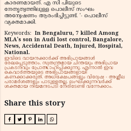
കാരണമായത്. എ സി പിയുടെ
നേതൃത്വത്തിലുള്ള പൊലീസ് സംഘം
അന്വേഷണം ആരംഭിച്ചിട്ടുണ്ട്. '- പൊലീസ്
വ്യക്തമാക്കി.
Keywords:
In Bengaluru, 7 killed Among
MLA’s son in Audi lost control, Bangalore,
News, Accidental Death, Injured, Hospital,
National.
ഇവിടെ വായനക്കാർക്ക് അഭിപ്രായങ്ങൾ
രേഖപ്പെടുത്താം. സ്വതന്ത്രമായ ചിന്തയും അഭിപ്രായ
പ്രകടനവും പ്രോത്സാഹിപ്പിക്കുന്നു. എന്നാൽ ഇവ
കെവാർത്തയുടെ അഭിപ്രായങ്ങളായി
കണക്കാക്കരുത്. അധിക്ഷേപങ്ങളും വിദ്വേഷ - അശ്ലീല
പരാമർശങ്ങളും പാടുള്ളതല്ല. ലംഘിക്കുന്നവർക്ക്
ശക്തമായ നിയമനടപടി നേരിടേണ്ടി വന്നേക്കാം.
Share this story