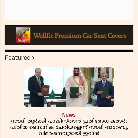
Featured
News
സൗദി-തുർക്കി-പാകിസ്താൻ പ്രതിരോധ കരാർ;
പുതിയ സൈനിക ചേരിയല്ലെന്ന് സൗദി അറേബ്യ,
വിമർശനവുമായി ഇറാൻ