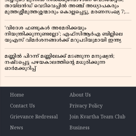
തായ്‌ലൻഡ് വെടിവെപ്പിൽ അഞ്ച് അധ്യാപകരും
മുത്തശ്ശീമുത്തശ്ശന്മാരും കൊല്ലപ്പെട്ടു, മരണസംഖ്യ 7;
ഞെട്ടിക്കുന്ന വെളിപ്പെടുത്തലുകൾ
‘വിദേശ ഫണ്ടുകൾ അമേരിക്കയും
നിയന്ത്രിക്കുന്നുണ്ടല്ലോ’; എഫ്സിആർഎ ബില്ലിലെ
യുഎസ് വിമർശനങ്ങൾക്ക് മറുപടിയുമായി ഇന്ത്യ
മണ്ണിൽ പിറന്ന് മണ്ണിലേക്ക് മടങ്ങുന്ന മനുഷ്യൻ;
നഷ്ടപ്പെട്ട പഴയകാലത്തിൻ്റെ മധുരിക്കുന്ന
ഓർമക്കുറിപ്പ്
Home
About Us
Contact Us
Privacy Policy
Grievance Redressal
Join Kvartha Team Club
News
Business