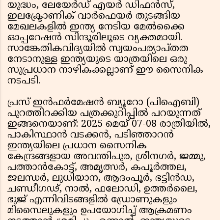
യുദ്ധം, ലേയേർഡ് എയർ ഡിഫൻസ്,
ഇലക്ട്രോണിക് വാർഫെയർ തുടങ്ങിയ
മേഖലകളിൽ ഇന്ത്യ നേടിയ മേൽക്കൈ
ഓപ്പറേഷൻ സിന്ദൂരിലൂടെ വ്യക്തമായി.
സാങ്കേതികവിദ്യയിൽ സ്വയംപര്യാപ്തത
നേടാനുള്ള ഇന്ത്യയുടെ യാത്രയിലെ ഒരു
സുപ്രധാന നാഴികക്കല്ലാണ് ഈ സൈനിക
നടപടി.
പ്രസ് ഇൻഫർമേഷൻ ബ്യൂറോ (പിഐബി)
പുറത്തിറക്കിയ പത്രക്കുറിപ്പിൽ പറയുന്നത്
ഇങ്ങനെയാണ്: 2025 മെയ് 07-08 രാത്രിയിൽ,
പാകിസ്ഥാൻ വടക്കൻ, പടിഞ്ഞാറൻ
ഇന്ത്യയിലെ പ്രധാന സൈനിക
കേന്ദ്രങ്ങളായ അവന്തിപുര, ശ്രീനഗർ, ജമ്മു,
പത്താൻകോട്ട്, അമൃത്സർ, കപൂർത്തല,
ജലന്ധർ, ലുധിയാന, ആദംപൂർ, ഭട്ടിൻഡ,
ചണ്ഡീഗഢ്, നാൽ, ഫലോഡി, ഉത്തർലൈ,
ഭുജ് എന്നിവിടങ്ങളിൽ ഡ്രോണുകളും
മിസൈലുകളും ഉപയോഗിച്ച് ആക്രമണം