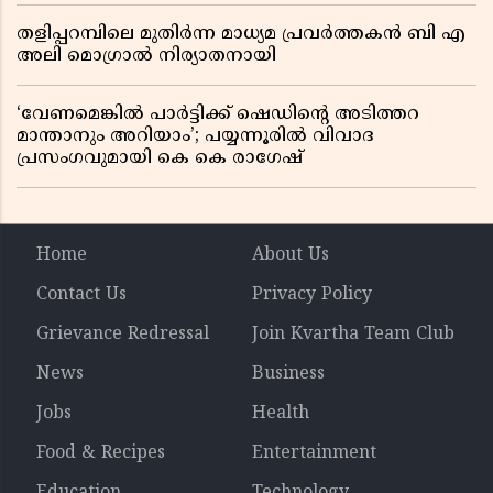
തളിപ്പറമ്പിലെ മുതിർന്ന മാധ്യമ പ്രവർത്തകൻ ബി എ
അലി മൊഗ്രാൽ നിര്യാതനായി
‘വേണമെങ്കിൽ പാർട്ടിക്ക് ഷെഡിൻ്റെ അടിത്തറ
മാന്താനും അറിയാം’; പയ്യന്നൂരിൽ വിവാദ
പ്രസംഗവുമായി കെ കെ രാഗേഷ്
Home
About Us
Contact Us
Privacy Policy
Grievance Redressal
Join Kvartha Team Club
News
Business
Jobs
Health
Food & Recipes
Entertainment
Education
Technology