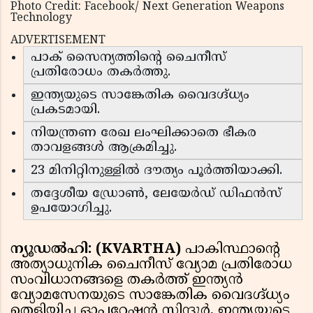
Photo Credit: Facebook/ Next Generation Weapons
Technology
ADVERTISEMENT
പാക് സൈന്യത്തിന്റെ ചൈനീസ്
പ്രതിരോധം തകർത്തു.
ഇന്ത്യയുടെ സാങ്കേതിക വൈദഗ്ദ്ധ്യം
പ്രകടമായി.
നിയന്ത്രണ രേഖ ലംഘിക്കാതെ ഭീകര
താവളങ്ങൾ ആക്രമിച്ചു.
23 മിനിറ്റിനുള്ളിൽ ദൗത്യം പൂർത്തിയാക്കി.
തദ്ദേശീയ ഡ്രോൺ, ലേയേർഡ് ഡിഫൻസ്
ഉപയോഗിച്ചു.
ന്യൂഡൽഹി: (KVARTHA)
പാകിസ്ഥാന്റെ
അത്യാധുനിക ചൈനീസ് വ്യോമ പ്രതിരോധ
സംവിധാനങ്ങളെ തകർത്ത് ഇന്ത്യൻ
വ്യോമസേനയുടെ സാങ്കേതിക വൈദഗ്ദ്ധ്യം
തെളിയിച്ച ഓപ്പറേഷൻ സിന്ദൂർ, ഇന്ത്യയുടെ