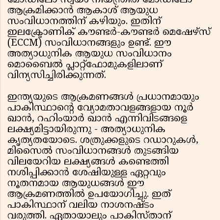
മോഡിലോ സ്വയം നിയന്ത്രിത മോഡിലോ
ആക്രമിക്കാൻ ആകാശ് ആയുധ
സംവിധാനത്തിന് കഴിയും. ഇതിന്
ഇലക്ട്രോണിക് കൗണ്ടർ-കൗണ്ടർ മെഷേഴ്സ്
(ECCM) സംവിധാനങ്ങളും ഉണ്ട്. ഈ
അത്യാധുനിക ആയുധ സംവിധാനം
മൊബൈൽ പ്ലാറ്റ്‌ഫോമുകളിലാണ്
വിന്യസിച്ചിരിക്കുന്നത്.
ഇന്ത്യയുടെ ആക്രമണങ്ങൾ പ്രധാനമായും
പാകിസ്ഥാൻ്റെ വ്യോമതാവളങ്ങളായ നൂർ
ഖാൻ, റഹിംയാർ ഖാൻ എന്നിവിടങ്ങളെ
ലക്ഷ്യമിട്ടായിരുന്നു - അത്യാധുനിക
കൃത്യതയോടെ. ശത്രുക്കളുടെ റഡാറുകൾ,
മിസൈൽ സംവിധാനങ്ങൾ തുടങ്ങിയ
വിലയേറിയ ലക്ഷ്യങ്ങൾ കണ്ടെത്തി
നശിപ്പിക്കാൻ ശേഷിയുള്ള ഏറ്റവും
നൂതനമായ ആയുധങ്ങൾ ഈ
ആക്രമണത്തിൽ ഉപയോഗിച്ചു. ഇത്
പാകിസ്ഥാന് വലിയ നാശനഷ്ടം
വരുത്തി. ഏതായാലും പാകിസ്താന്