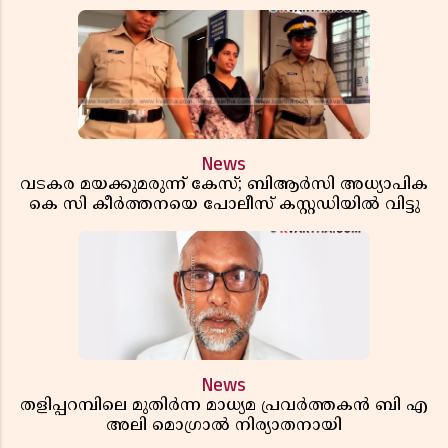
News
വടകര മയക്കുമരുന്ന് കേസ്; ബിആർസി അധ്യാപിക
കെ സി കീർത്തനയെ പോലീസ് കസ്റ്റഡിയിൽ വിട്ടു
News
തളിപ്പറമ്പിലെ മുതിർന്ന മാധ്യമ പ്രവർത്തകൻ ബി എ
അലി മൊഗ്രാൽ നിര്യാതനായി