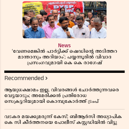
News
‘വേണമെങ്കിൽ പാർട്ടിക്ക് ഷെഡിൻ്റെ അടിത്തറ
മാന്താനും അറിയാം’; പയ്യന്നൂരിൽ വിവാദ
പ്രസംഗവുമായി കെ കെ രാഗേഷ്
Recommended
ആയുധക്ഷാമം ഇല്ല, വിവരങ്ങൾ ചോർത്തുന്നവരെ
വേട്ടയാടും; അമേരിക്കൻ പ്രതിരോധ
സെക്രട്ടറിയുമായി കൊമ്പുകോർത്ത് ട്രംപ്
വടകര മയക്കുമരുന്ന് കേസ്; ബിആർസി അധ്യാപിക
കെ സി കീർത്തനയെ പോലീസ് കസ്റ്റഡിയിൽ വിട്ടു