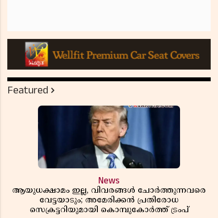
Featured
News
ആയുധക്ഷാമം ഇല്ല, വിവരങ്ങൾ ചോർത്തുന്നവരെ
വേട്ടയാടും; അമേരിക്കൻ പ്രതിരോധ
സെക്രട്ടറിയുമായി കൊമ്പുകോർത്ത് ട്രംപ്