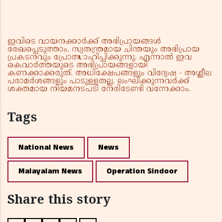
ഇവിടെ വായനക്കാർക്ക് അഭിപ്രായങ്ങൾ
രേഖപ്പെടുത്താം. സ്വതന്ത്രമായ ചിന്തയും അഭിപ്രായ
പ്രകടനവും പ്രോത്സാഹിപ്പിക്കുന്നു. എന്നാൽ ഇവ
കെവാർത്തയുടെ അഭിപ്രായങ്ങളായി
കണക്കാക്കരുത്. അധിക്ഷേപങ്ങളും വിദ്വേഷ - അശ്ലീല
പരാമർശങ്ങളും പാടുള്ളതല്ല. ലംഘിക്കുന്നവർക്ക്
ശക്തമായ നിയമനടപടി നേരിടേണ്ടി വന്നേക്കാം.
Tags
National News
News
Malayalam News
Operation Sindoor
Share this story