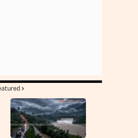
eatured