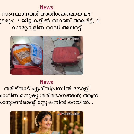
News
സംസ്ഥാനത്ത് അതിശക്തമായ മഴ
ടരും; 7 ജില്ലകളിൽ ഓറഞ്ച് അലർട്ട്, 4
ഡാമുകളിൽ റെഡ് അലർട്ട്
News
തമിഴ്‌നാട് എക്സ്പ്രസിൽ ട്രോളി
ാഗിൽ മനുഷ്യ ശരീരഭാഗങ്ങൾ; ആഗ്ര
ൻ്റോൺമെൻ്റ് സ്റ്റേഷനിൽ റെയിൽവേ
പൊലീസ് പരിശോധന