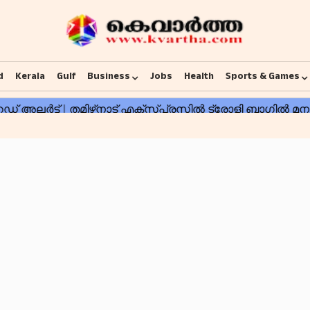
d
Kerala
Gulf
Business
Jobs
Health
Sports & Games