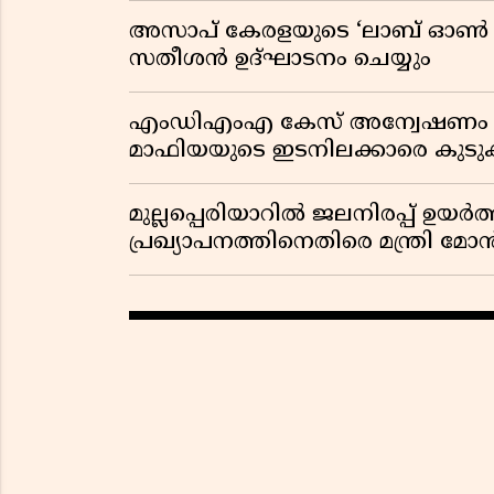
അസാപ് കേരളയുടെ ‘ലാബ് ഓൺ വീൽസ
സതീശൻ ഉദ്ഘാടനം ചെയ്യും
എംഡിഎംഎ കേസ് അന്വേഷണം വ്യാ
മാഫിയയുടെ ഇടനിലക്കാരെ കുടുക്
മുല്ലപ്പെരിയാറിൽ ജലനിരപ്പ് ഉയർത
പ്രഖ്യാപനത്തിനെതിരെ മന്ത്രി 