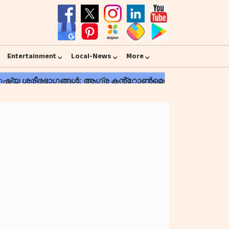
Entertainment
Local-News
More