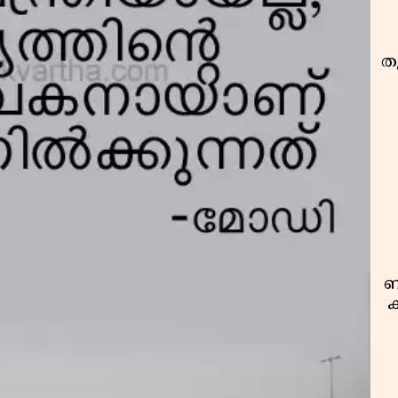
തു
ബ
ക