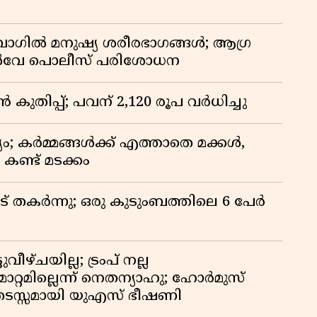
ി ബാഗിൽ മനുഷ്യ ശരീരഭാഗങ്ങൾ; ആഗ്ര
യിൽവേ പൊലീസ് പരിശോധന
കുതിപ്പ്; പവന് 2,120 രൂപ വര്‍ധിച്ചു
ം; കർമ്മങ്ങൾക്ക് എത്താതെ മക്കൾ,
ണ്ട് മടക്കം
് തകർന്നു; ഒരു കുടുംബത്തിലെ 6 പേർ
ീഴ്ചയില്ല; ട്രംപ് നല്ല
റ്റമില്ലെന്ന് നെതന്യാഹു; ഹോർമുസ്
ടസ്സമായി യുഎസ് ഭീഷണി