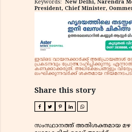
Keywords:
New Delhi, Narendra Mo
President, Chief Minister, Oomme
ഇവിടെ വായനക്കാർക്ക് അഭിപ്രായങ്ങൾ രേഖപ
പ്രകടനവും പ്രോത്സാഹിപ്പിക്കുന്നു. എന
കണക്കാക്കരുത്. അധിക്ഷേപങ്ങളും വിദ്വേഷ
ലംഘിക്കുന്നവർക്ക് ശക്തമായ നിയമനടപടി 
Share this story
സംസ്ഥാനത്ത് അതിശക്തമായ മഴ തുട