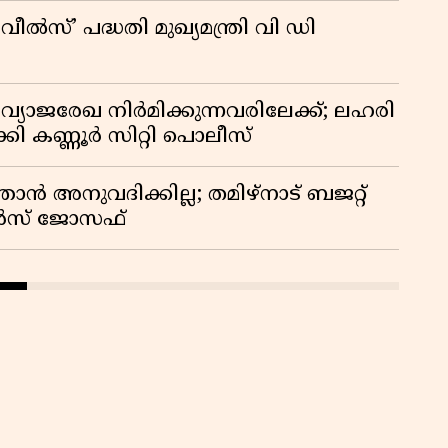
്’ പദ്ധതി മുഖ്യമന്ത്രി വി ഡി
ജരേഖ നിർമിക്കുന്നവരിലേക്ക്; ലഹരി
കി കണ്ണൂർ സിറ്റി പൊലീസ്
്താൻ അനുവദിക്കില്ല; തമിഴ്നാട് ബജറ്റ്
മോൻസ് ജോസഫ്