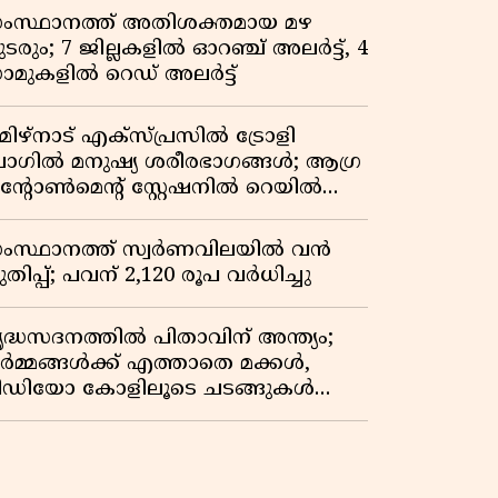
ംസ്ഥാനത്ത് അതിശക്തമായ മഴ
ടരും; 7 ജില്ലകളിൽ ഓറഞ്ച് അലർട്ട്, 4
ാമുകളിൽ റെഡ് അലർട്ട്
മിഴ്‌നാട് എക്സ്പ്രസിൽ ട്രോളി
ാഗിൽ മനുഷ്യ ശരീരഭാഗങ്ങൾ; ആഗ്ര
ൻ്റോൺമെൻ്റ് സ്റ്റേഷനിൽ റെയിൽവേ
ൊലീസ് പരിശോധന
ംസ്ഥാനത്ത് സ്വര്‍ണവിലയില്‍ വന്‍
തിപ്പ്; പവന് 2,120 രൂപ വര്‍ധിച്ചു
ൃദ്ധസദനത്തിൽ പിതാവിന് അന്ത്യം;
ർമ്മങ്ങൾക്ക് എത്താതെ മക്കൾ,
ീഡിയോ കോളിലൂടെ ചടങ്ങുകൾ
്ട് മടക്കം