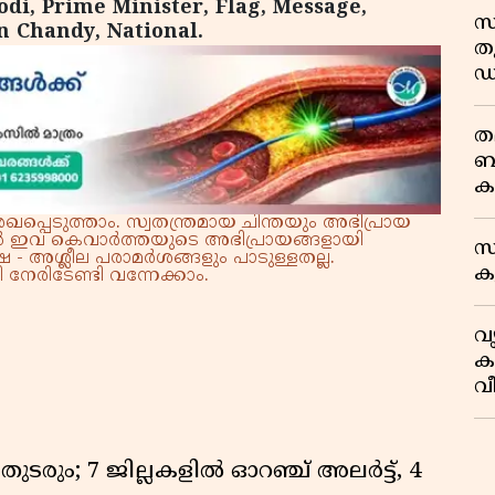
di, Prime Minister, Flag, Message,
സ
n Chandy, National.
തു
ഡ
ത
ബ
ക
പ
്പെടുത്താം. സ്വതന്ത്രമായ ചിന്തയും അഭിപ്രായ
്നാൽ ഇവ കെവാർത്തയുടെ അഭിപ്രായങ്ങളായി
സ
 - അശ്ലീല പരാമർശങ്ങളും പാടുള്ളതല്ല.
കു
നേരിടേണ്ടി വന്നേക്കാം.
വ
ക
വ
കണ
രും; 7 ജില്ലകളിൽ ഓറഞ്ച് അലർട്ട്, 4