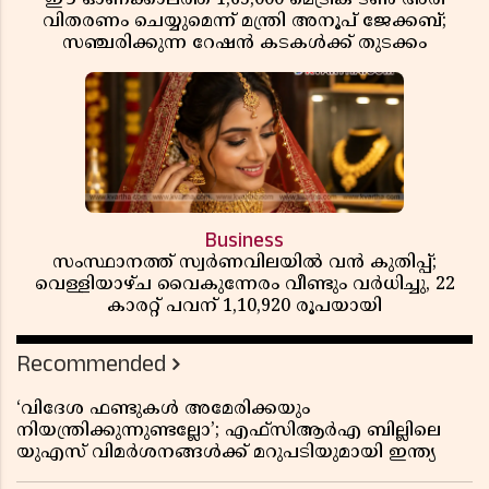
വിതരണം ചെയ്യുമെന്ന് മന്ത്രി അനൂപ് ജേക്കബ്;
സഞ്ചരിക്കുന്ന റേഷൻ കടകൾക്ക് തുടക്കം
Business
സംസ്ഥാനത്ത് സ്വർണവിലയിൽ വൻ കുതിപ്പ്;
വെള്ളിയാഴ്ച വൈകുന്നേരം വീണ്ടും വർധിച്ചു, 22
കാരറ്റ് പവന് 1,10,920 രൂപയായി
Recommended
‘വിദേശ ഫണ്ടുകൾ അമേരിക്കയും
നിയന്ത്രിക്കുന്നുണ്ടല്ലോ’; എഫ്സിആർഎ ബില്ലിലെ
യുഎസ് വിമർശനങ്ങൾക്ക് മറുപടിയുമായി ഇന്ത്യ