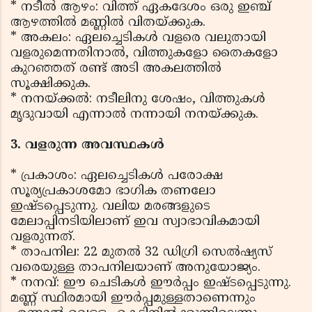
* നടീൽ ആഴം: വിത്ത് ഏകദേശം ഒരു ഇഞ്ച്
ആഴത്തിൽ മണ്ണിൽ വിതയ്ക്കുക.
* അകലം: ഏലച്ചെടികൾ വളരെ വലുതായി
വളരുമെന്നതിനാൽ, വിത്തുകളോ തൈകളോ
കുറഞ്ഞത് രണ്ട് അടി അകലത്തിൽ
സൂക്ഷിക്കുക.
* നനയ്ക്കൽ: നടീലിനു ശേഷം, വിത്തുകൾ
മൃദുവായി എന്നാൽ നന്നായി നനയ്ക്കുക.
3. വളരുന്ന അവസ്ഥകൾ
* പ്രകാശം: ഏലച്ചെടികൾ പരോക്ഷ
സൂര്യപ്രകാശമോ ഭാഗിക തണലോ
ഇഷ്ടപ്പെടുന്നു. വലിയ മരങ്ങളുടെ
മേലാപ്പിനടിയിലാണ് ഇവ സ്വാഭാവികമായി
വളരുന്നത്.
* താപനില: 22 മുതൽ 32 ഡിഗ്രി സെൽഷ്യസ്
വരെയുള്ള താപനിലയാണ് അനുയോജ്യം.
* നനവ്: ഈ ചെടികൾ ഈർപ്പം ഇഷ്ടപ്പെടുന്നു.
മണ്ണ് സ്ഥിരമായി ഈർപ്പമുള്ളതാണെന്നും