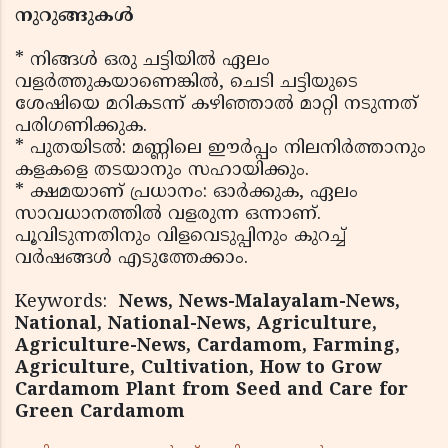
നുറുങ്ങുകൾ
* നിങ്ങൾ ഒരു ചട്ടിയിൽ ഏലം
വളർത്തുകയാണെങ്കിൽ, ചെടി ചട്ടിയുടെ
ശേഷിയെ മറികടന്ന് കഴിഞ്ഞാൽ മാറ്റി നടുന്നത്
പരിഗണിക്കുക.
* പുതയിടൽ: മണ്ണിലെ ഈർപ്പം നിലനിർത്താനും
കളകളെ തടയാനും സഹായിക്കും.
* ക്ഷമയാണ് പ്രധാനം: ഓർക്കുക, ഏലം
സാവധാനത്തിൽ വളരുന്ന ഒന്നാണ്.
പൂവിടുന്നതിനും വിളവെടുപ്പിനും കുറച്ച്
വർഷങ്ങൾ എടുത്തേക്കാം.
Keywords:
News, News-Malayalam-News,
National, National-News, Agriculture,
Agriculture-News, Cardamom, Farming,
Agriculture, Cultivation, How to Grow
Cardamom Plant from Seed and Care for
Green Cardamom