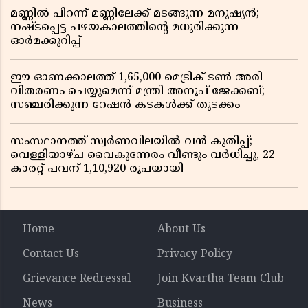
മണ്ണിൽ പിറന്ന് മണ്ണിലേക്ക് മടങ്ങുന്ന മനുഷ്യൻ;
നഷ്ടപ്പെട്ട പഴയകാലത്തിൻ്റെ മധുരിക്കുന്ന
ഓർമക്കുറിപ്പ്
ഈ ഓണക്കാലത്ത് 1,65,000 മെട്രിക് ടൺ അരി
വിതരണം ചെയ്യുമെന്ന് മന്ത്രി അനൂപ് ജേക്കബ്;
സഞ്ചരിക്കുന്ന റേഷൻ കടകൾക്ക് തുടക്കം
സംസ്ഥാനത്ത് സ്വർണവിലയിൽ വൻ കുതിപ്പ്;
വെള്ളിയാഴ്ച വൈകുന്നേരം വീണ്ടും വർധിച്ചു, 22
കാരറ്റ് പവന് 1,10,920 രൂപയായി
Home
About Us
Contact Us
Privacy Policy
Grievance Redressal
Join Kvartha Team Club
News
Business