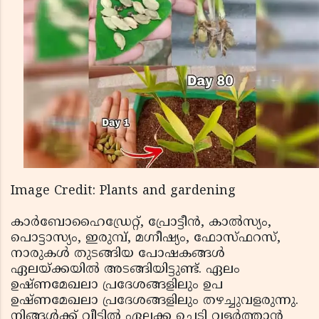
Image Credit: Plants and gardening
കാർബോഹൈഡ്രേറ്റ്, പ്രോട്ടീൻ, കാൽസ്യം,
പൊട്ടാസ്യം, ഇരുമ്പ്, മഗ്നീഷ്യം, ഫോസ്ഫറസ്,
നാരുകൾ തുടങ്ങിയ പോഷകങ്ങൾ
ഏലയ്ക്കയിൽ അടങ്ങിയിട്ടുണ്ട്. ഏലം
ഉഷ്ണമേഖലാ പ്രദേശങ്ങളിലും ഉപ
ഉഷ്ണമേഖലാ പ്രദേശങ്ങളിലും തഴച്ചുവളരുന്നു.
നിങ്ങൾക്ക് വീട്ടിൽ ഏലക്ക ചെടി വളർത്താൻ