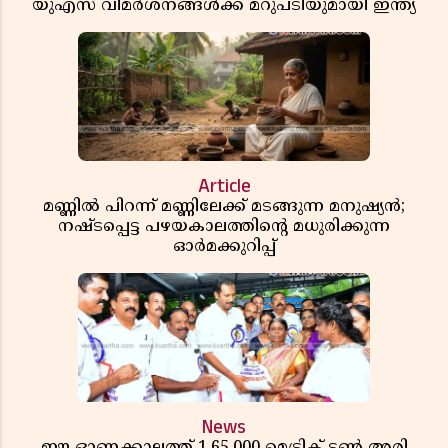
യുഎസ് വിമർശനങ്ങൾക്ക് മറുപടിയുമായി ഇന്ത്യ
Article
മണ്ണിൽ പിറന്ന് മണ്ണിലേക്ക് മടങ്ങുന്ന മനുഷ്യൻ;
നഷ്ടപ്പെട്ട പഴയകാലത്തിൻ്റെ മധുരിക്കുന്ന
ഓർമക്കുറിപ്പ്
News
ഈ ഓണക്കാലത്ത് 1,65,000 മെട്രിക് ടൺ അരി