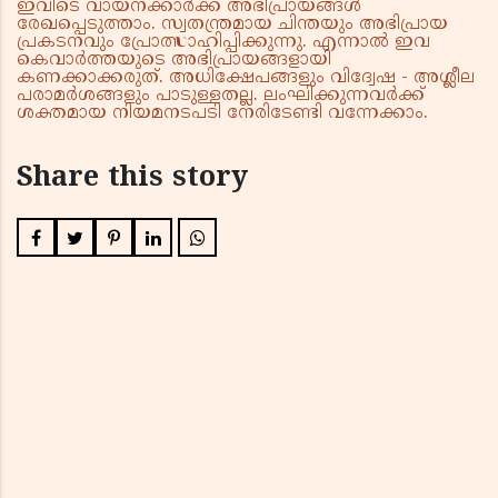
ഇവിടെ വായനക്കാർക്ക് അഭിപ്രായങ്ങൾ
രേഖപ്പെടുത്താം. സ്വതന്ത്രമായ ചിന്തയും അഭിപ്രായ
പ്രകടനവും പ്രോത്സാഹിപ്പിക്കുന്നു. എന്നാൽ ഇവ
കെവാർത്തയുടെ അഭിപ്രായങ്ങളായി
കണക്കാക്കരുത്. അധിക്ഷേപങ്ങളും വിദ്വേഷ - അശ്ലീല
പരാമർശങ്ങളും പാടുള്ളതല്ല. ലംഘിക്കുന്നവർക്ക്
ശക്തമായ നിയമനടപടി നേരിടേണ്ടി വന്നേക്കാം.
Share this story