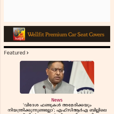
Featured
News
‘വിദേശ ഫണ്ടുകൾ അമേരിക്കയും
നിയന്ത്രിക്കുന്നുണ്ടല്ലോ’; എഫ്സിആർഎ ബില്ലിലെ