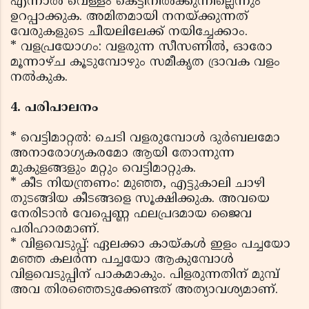
എന്നാൽ വെള്ളം കെട്ടിനിൽക്കുന്നില്ലെന്നും
ഉറപ്പാക്കുക. അമിതമായി നനയ്ക്കുന്നത്
വേരുകളുടെ ചീയലിലേക്ക് നയിച്ചേക്കാം.
* വളപ്രയോഗം: വളരുന്ന സീസണിൽ, ഓരോ
മൂന്നാഴ്ച കൂടുമ്പോഴും സമീകൃത ദ്രാവക വളം
നൽകുക.
4. പരിപാലനം
* വെട്ടിമാറ്റൽ: ചെടി വളരുമ്പോൾ ദുർബലമോ
അനാരോഗ്യകരമോ ആയി തോന്നുന്ന
മുകുളങ്ങളും മറ്റും വെട്ടിമാറ്റുക.
* കീട നിയന്ത്രണം: മുഞ്ഞ, എട്ടുകാലി ചാഴി
തുടങ്ങിയ കീടങ്ങളെ സൂക്ഷിക്കുക. അവയെ
നേരിടാൻ വേപ്പെണ്ണ ഫലപ്രദമായ ജൈവ
പരിഹാരമാണ്.
* വിളവെടുപ്പ്: ഏലക്കാ കായ്കൾ ഇളം പച്ചയോ
മഞ്ഞ കലർന്ന പച്ചയോ ആകുമ്പോൾ
വിളവെടുപ്പിന് പാകമാകും. പിളരുന്നതിന് മുമ്പ്
അവ തിരഞ്ഞെടുക്കേണ്ടത് അത്യാവശ്യമാണ്.