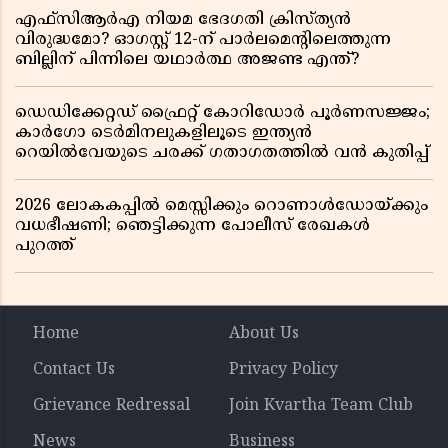
എഫ്സിആർഎ നിയമ ഭേദഗതി ക്രിസ്ത്യൻ
വിരുദ്ധമോ? ഓഗസ്റ്റ് 12-ന് പാർലമെന്റിലെത്തുന്ന
ബില്ലിന് പിന്നിലെ യഥാർത്ഥ അജണ്ട എന്ത്?
ഡെഡിക്കേറ്റഡ് ഫ്രൈറ്റ് കോറിഡോർ പൂർണസജ്ജം;
കാർഗോ ടെർമിനലുകളിലൂടെ ഇന്ത്യൻ
റെയിൽവേയുടെ ചരക്ക് ഗതാഗതത്തിൽ വൻ കുതിപ്പ്
2026 ലോകകപ്പിൽ മെസ്സിക്കും റൊണാൾഡോയ്ക്കും
വധഭീഷണി; ഞെട്ടിക്കുന്ന പോലീസ് രേഖകൾ
പുറത്ത്
Home
About Us
Contact Us
Privacy Policy
Grievance Redressal
Join Kvartha Team Club
News
Business