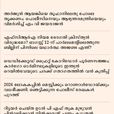
അർജുൻ ആയങ്കിയെ തൂഫാനിലേതു പോലെ
തൂക്കണം; പൊലീസിനെയും ആഭ്യന്തരമന്ത്രിയെയും
വിമർശിച്ച് എം വി ജയരാജൻ
എഫ്സിആർഎ നിയമ ഭേദഗതി ക്രിസ്ത്യൻ
വിരുദ്ധമോ? ഓഗസ്റ്റ് 12-ന് പാർലമെന്റിലെത്തുന്ന
ബില്ലിന് പിന്നിലെ യഥാർത്ഥ അജണ്ട എന്ത്?
ഡെഡിക്കേറ്റഡ് ഫ്രൈറ്റ് കോറിഡോർ പൂർണസജ്ജം;
കാർഗോ ടെർമിനലുകളിലൂടെ ഇന്ത്യൻ
റെയിൽവേയുടെ ചരക്ക് ഗതാഗതത്തിൽ വൻ കുതിപ്പ്
2026 ലോകകപ്പിൽ മെസ്സിക്കും റൊണാൾഡോയ്ക്കും
വധഭീഷണി; ഞെട്ടിക്കുന്ന പോലീസ് രേഖകൾ
പുറത്ത്
റിട്ടയർ ചെയ്ത ഉടൻ പി എഫ് തുക മുഴുവൻ
പിൻവലിക്കാൻ നിൽക്കരുത്; പണം കൂടുതൽ