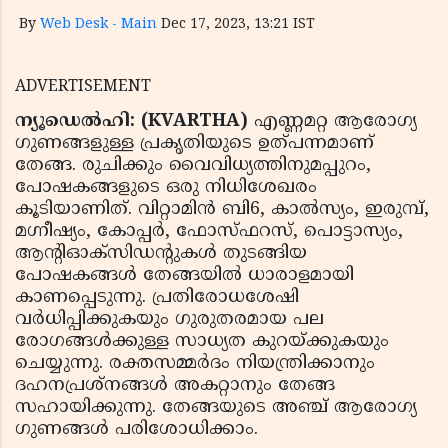
By
Web Desk - Main
Dec 17, 2023, 13:21 IST
ADVERTISEMENT
ന്യൂഡെൽഹി: (KVARTHA)
എണ്ണമറ്റ ആരോഗ്യ
ഗുണങ്ങളുള്ള പ്രകൃതിയുടെ ഉത്‌പന്നമാണ്
തേങ്ങ. രുചിക്കും വൈവിധ്യത്തിനുമപ്പുറം,
പോഷകങ്ങളുടെ ഒരു നിധിശേഖരം
കൂടിയാണിത്. വിറ്റാമിൻ ബി6, കാൽസ്യം, ഇരുമ്പ്,
മഗ്നീഷ്യം, കോപ്പർ, ഫോസ്ഫറസ്, പൊട്ടാസ്യം,
ആന്റിഓക്‌സിഡന്റുകൾ തുടങ്ങിയ
പോഷകങ്ങൾ തേങ്ങയിൽ ധാരാളമായി
കാണപ്പെടുന്നു. പ്രതിരോധശേഷി
വർധിപ്പിക്കുകയും ഗുരുതരമായ പല
രോഗങ്ങൾക്കുള്ള സാധ്യത കുറയ്ക്കുകയും
ചെയ്യുന്നു. രക്തസമ്മർദം നിയന്ത്രിക്കാനും
ദഹനപ്രശ്‌നങ്ങൾ അകറ്റാനും തേങ്ങ
സഹായിക്കുന്നു. തേങ്ങയുടെ അഞ്ച് ആരോഗ്യ
ഗുണങ്ങൾ പരിശോധിക്കാം.