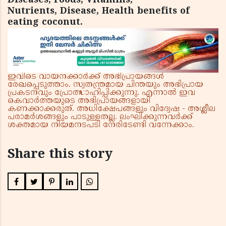
Diseases, Foods, Vitamins,
Nutrients, Disease, Health benefits of
eating coconut.
ഇവിടെ വായനക്കാർക്ക് അഭിപ്രായങ്ങൾ
രേഖപ്പെടുത്താം. സ്വതന്ത്രമായ ചിന്തയും അഭിപ്രായ
പ്രകടനവും പ്രോത്സാഹിപ്പിക്കുന്നു. എന്നാൽ ഇവ
കെവാർത്തയുടെ അഭിപ്രായങ്ങളായി
കണക്കാക്കരുത്. അധിക്ഷേപങ്ങളും വിദ്വേഷ - അശ്ലീല
പരാമർശങ്ങളും പാടുള്ളതല്ല. ലംഘിക്കുന്നവർക്ക്
ശക്തമായ നിയമനടപടി നേരിടേണ്ടി വന്നേക്കാം.
Share this story