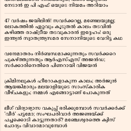
നേടാൻ ഇ പി എഫ് ഒയുടെ നിയമം അറിയാം
47 വർഷം ജയിലിൽ! സവർക്കറല്ല, മണ്ടേലയുമല്ല;
ലോകത്തിൽ ഏറ്റവും കൂടുതൽ കാലം തടവിൽ
കഴിഞ്ഞ രാഷ്ട്രീയ തടവുകാരൻ ഇദ്ദേഹം! ഒരു
ഇന്ത്യൻ സ്വാതന്ത്ര്യസമര സേനാനിയുടെ വേറിട്ട കഥ
വന്ദേമാതരം നിർബന്ധമാക്കുന്നതും സവർക്കറെ
പുകഴ്ത്തുന്നതും ആർഎസ്എസ് അജൻഡ;
സർക്കാരിനെതിരെ പിണറായി വിജയൻ
ക്രിമിനലുകൾ ഹീറോകളാകുന്ന കാലം; അർജുൻ
ആയങ്കിമാരും മലയാളിയുടെ സാംസ്കാരിക
വീഴ്ചകളും; നമ്മൾ എങ്ങോട്ടാണ് പോകുന്നത്
ലീഗ് വിദ്യാഭ്യാസ വകുപ്പ് ഭരിക്കുമ്പോൾ സവർക്കർക്ക്
'വീർ' പട്ടമോ; സംഘപരിവാർ അജണ്ടയ്ക്ക്
പച്ചക്കൊടി കാട്ടുന്നതാര്? മഞ്ചേശ്വരത്തെ ക്വിസ്
ചോദ്യം വിവാദമാവുമ്പോൾ