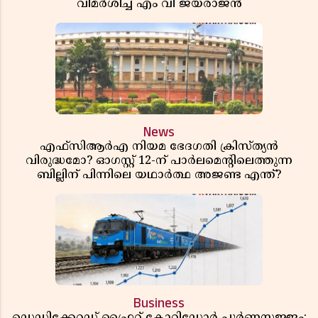
വിമർശിച്ച് എം വി ജയരാജൻ
News
എഫ്സിആർഎ നിയമ ഭേദഗതി ക്രിസ്ത്യൻ
വിരുദ്ധമോ? ഓഗസ്റ്റ് 12-ന് പാർലമെന്റിലെത്തുന്ന
ബില്ലിന് പിന്നിലെ യഥാർത്ഥ അജണ്ട എന്ത്?
Business
ഡെഡിക്കേറ്റഡ് ഫ്രൈറ്റ് കോറിഡോർ പൂർണസജ്ജം;