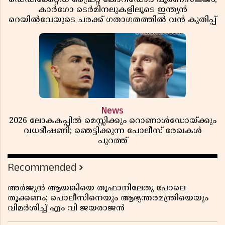
കാർഗോ ടെർമിനലുകളിലൂടെ ഇന്ത്യൻ
റെയിൽവേയുടെ ചരക്ക് ഗതാഗതത്തിൽ വൻ കുതിപ്പ്
News
2026 ലോകകപ്പിൽ മെസ്സിക്കും റൊണാൾഡോയ്ക്കും
വധഭീഷണി; ഞെട്ടിക്കുന്ന പോലീസ് രേഖകൾ
പുറത്ത്
Recommended
അർജുൻ ആയങ്കിയെ തൂഫാനിലേതു പോലെ
തൂക്കണം; പൊലീസിനെയും ആഭ്യന്തരമന്ത്രിയെയും
വിമർശിച്ച് എം വി ജയരാജൻ