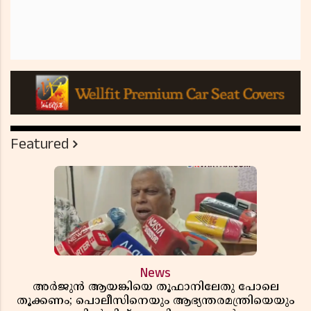
Featured
News
അർജുൻ ആയങ്കിയെ തൂഫാനിലേതു പോലെ
തൂക്കണം; പൊലീസിനെയും ആഭ്യന്തരമന്ത്രിയെയും