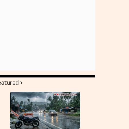
eatured