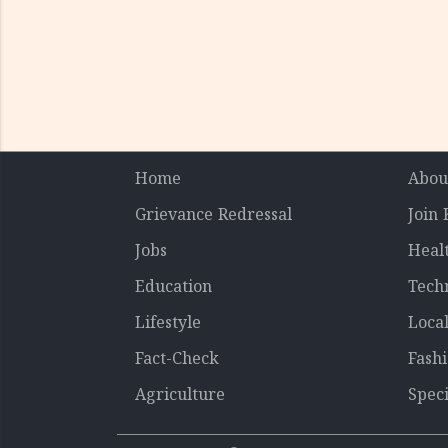
Home
Abou
Grievance Redressal
Join
Jobs
Heal
Education
Tech
Lifestyle
Loca
Fact-Check
Fash
Agriculture
Speci