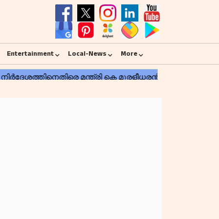
Entertainment
Local-News
More