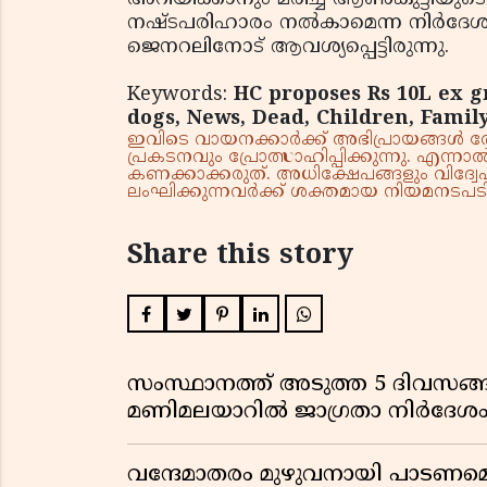
നഷ്ടപരിഹാരം നല്‍കാമെന്ന നിര്‍ദ
ജെനറലിനോട് ആവശ്യപ്പെട്ടിരുന്നു.
Keywords:
HC proposes Rs 10L ex g
dogs, News, Dead, Children, Famil
ഇവിടെ വായനക്കാർക്ക് അഭിപ്രായങ്ങൾ രേഖപ
പ്രകടനവും പ്രോത്സാഹിപ്പിക്കുന്നു. എന
കണക്കാക്കരുത്. അധിക്ഷേപങ്ങളും വിദ്വേഷ
ലംഘിക്കുന്നവർക്ക് ശക്തമായ നിയമനടപടി 
Share this story
സംസ്ഥാനത്ത് അടുത്ത 5 ദിവസങ്ങ
മണിമലയാറിൽ ജാഗ്രതാ നിർദേശ
വന്ദേമാതരം മുഴുവനായി പാടണമെന്ന