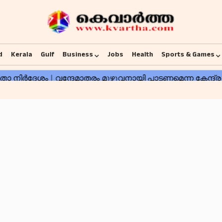
d
Kerala
Gulf
Business
Jobs
Health
Sports & Games