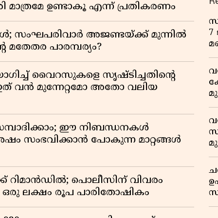
R
 മാത്രമേ ഉണ്ടാകൂ എന്ന് പ്രതികരണം
സ
7
ോൾ; സംഘപരിവാർ അജണ്ടയ്ക്ക് മുന്നിൽ
മ
റെ മതേതര പാരമ്പര്യം?
വ
ഗിച്ച് വൈറസുകളെ സൃഷ്ടിച്ചതിന്റെ
ക
ത് വൻ മുന്നേറ്റമോ അതോ വലിയ
മ
മ
വ
സമ്പാദിക്കാം; ഈ നിബന്ധനകൾ
സ
ശേഷം സംഭവിക്കാൻ പോകുന്ന മാറ്റങ്ങൾ
മ
മ
ച
ക് റിമാൻഡിൽ; പൊലീസിന് വിവരം
ഉ
് ഒരു ലക്ഷം രൂപ പാരിതോഷികം
സ
ശ
അ