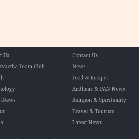
t Us
Contact Us
 Kvartha Team Club
News
th
Food & Recipes
nology
Aadhaar & PAN News
l-News
Religion & Spirituality
ion
Travel & Tourism
al
Latest News