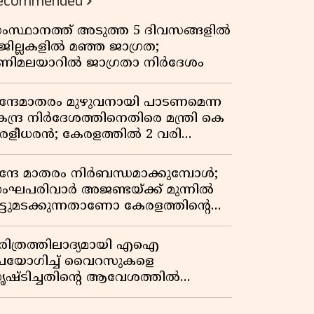
ecommended
ംസ്ഥാനത്ത് അടുത്ത 5 ദിവസങ്ങളിൽ
 ജില്ലകളിൽ മഞ്ഞ ജാഗ്രത;
ണിമലയാറിൽ ജാഗ്രതാ നിർദേശം
ന്ദേമാതരം മുഴുവനായി പാടണമെന്ന
േന്ദ്ര നിർദേശത്തിനെതിരെ മന്ത്രി കെ
ുരളീധരൻ; കേരളത്തിൽ 2 വരി
ാത്രമേ ഉണ്ടാകൂ എന്ന് പ്രതികരണം
ന്ദേ മാതരം നിർബന്ധമാക്കുമ്പോൾ;
ംഘപരിവാർ അജണ്ടയ്ക്ക് മുന്നിൽ
ുട്ടുമടക്കുന്നതാണോ കേരളത്തിന്റെ
തേതര പാരമ്പര്യം?
രിത്രത്തിലാദ്യമായി എഐ
പയോഗിച്ച് വൈറസുകളെ
ൃഷ്ടിച്ചതിന്റെ ആവേശത്തിൽ
ാസ്ത്ര ലോകം! ഇത് വൻ മുന്നേറ്റമോ
തോ വലിയ ഭീഷണിയോ?