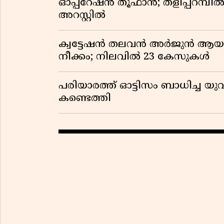
ഓപ്പറേഷൻ തൂഫാൻ; തളിപ്പറമ്പിൽ 
അറസ്റ്റിൽ
ക്വട്ടേഷൻ തലവൻ അർജുൻ ആയങ്ക
നീക്കം; നിലവിൽ 23 കേസുകൾ
പരിയാരത്ത് ഓട്ടിസം ബാധിച്ച യുവ
കണ്ടെത്തി