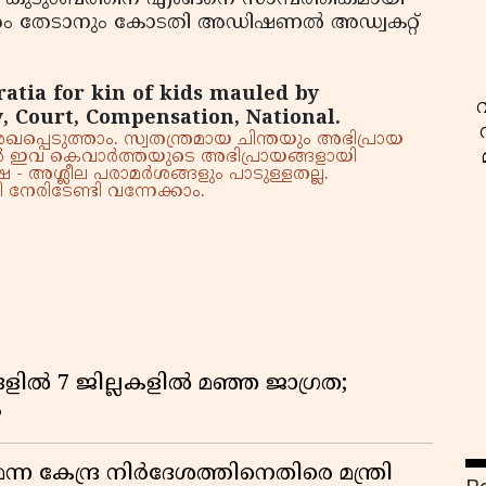
േശം തേടാനും കോടതി അഡിഷണല്‍ അഡ്വകറ്റ്
ratia for kin of kids mauled by
y, Court, Compensation, National.
്പെടുത്താം. സ്വതന്ത്രമായ ചിന്തയും അഭിപ്രായ
്നാൽ ഇവ കെവാർത്തയുടെ അഭിപ്രായങ്ങളായി
 - അശ്ലീല പരാമർശങ്ങളും പാടുള്ളതല്ല.
നേരിടേണ്ടി വന്നേക്കാം.
ളിൽ 7 ജില്ലകളിൽ മഞ്ഞ ജാഗ്രത;
ം
ശ
 കേന്ദ്ര നിർദേശത്തിനെതിരെ മന്ത്രി