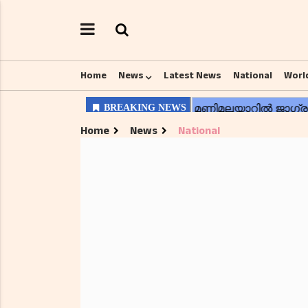
Home
News
Latest News
National
Worl
Home
News
National