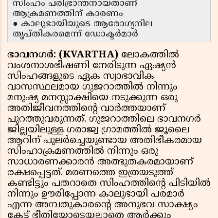
സിംഹം പരിഭ്രാന്തനായതാണ്
ആക്രമണത്തിന് കാരണം
● കാലുഭായിയുടെ ആരോഗ്യനില
തൃപ്തികരമെന്ന് ഡോക്ടർമാർ
ഭാവനഗർ: (KVARTHA)
ലോകത്തിൽ
വംശനാശഭീഷണി നേരിടുന്ന ഏഷ്യൻ
സിംഹങ്ങളുടെ ഏക സ്വാഭാവിക
വാസസ്ഥലമായ ഗുജറാത്തിൽ നിന്നും
മനുഷ്യ മനസ്സാക്ഷിയെ നടുക്കുന്ന ഒരു
അതിജീവനത്തിന്റെ വാർത്തയാണ്
പുറത്തുവരുന്നത്. ഗുജറാത്തിലെ ഭാവനഗർ
ജില്ലയിലുള്ള ഗരാജ്വ ഗ്രാമത്തിൽ ജൂലൈ
ആറിന് പുലർച്ചെയുണ്ടായ അതിഭീകരമായ
സിംഹാക്രമണത്തിൽ നിന്നും ഒരു
സാധാരണക്കാരൻ അത്ഭുതകരമായാണ്
രക്ഷപ്പെട്ടത്. മരണത്തെ ഇത്രയടുത്ത്
കണ്ടിട്ടും പതറാതെ സിംഹത്തിന്റെ പിടിയിൽ
നിന്നും ഊരിപ്പോന്ന കാലുഭായി പരമാർ
എന്ന അമ്പതുകാരന്റെ അനുഭവ സാക്ഷ്യം
കേട്ട് ഭീതിയോടെയല്ലാതെ ആർക്കും