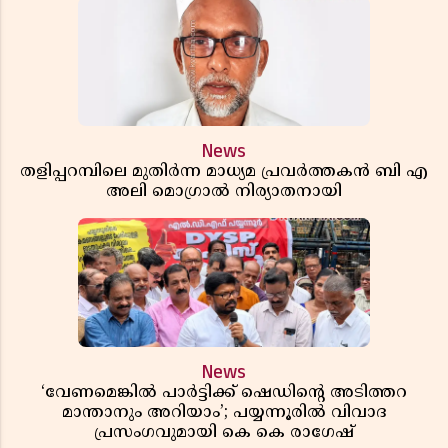
News
തളിപ്പറമ്പിലെ മുതിർന്ന മാധ്യമ പ്രവർത്തകൻ ബി എ
അലി മൊഗ്രാൽ നിര്യാതനായി
News
‘വേണമെങ്കിൽ പാർട്ടിക്ക് ഷെഡിൻ്റെ അടിത്തറ
മാന്താനും അറിയാം’; പയ്യന്നൂരിൽ വിവാദ
പ്രസംഗവുമായി കെ കെ രാഗേഷ്