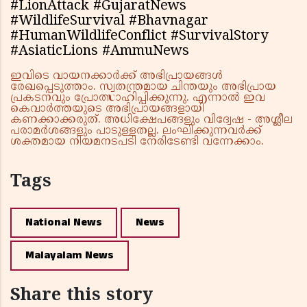
#LionAttack #GujaratNews
#WildlifeSurvival #Bhavnagar
#HumanWildlifeConflict #SurvivalStory
#AsiaticLions #AmmuNews
ഇവിടെ വായനക്കാർക്ക് അഭിപ്രായങ്ങൾ
രേഖപ്പെടുത്താം. സ്വതന്ത്രമായ ചിന്തയും അഭിപ്രായ
പ്രകടനവും പ്രോത്സാഹിപ്പിക്കുന്നു. എന്നാൽ ഇവ
കെവാർത്തയുടെ അഭിപ്രായങ്ങളായി
കണക്കാക്കരുത്. അധിക്ഷേപങ്ങളും വിദ്വേഷ - അശ്ലീല
പരാമർശങ്ങളും പാടുള്ളതല്ല. ലംഘിക്കുന്നവർക്ക്
ശക്തമായ നിയമനടപടി നേരിടേണ്ടി വന്നേക്കാം.
Tags
National News
News
Malayalam News
Share this story