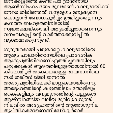
ജനക്കൂട്ടത്തെ കണ്ട് പരിഭ്രാന്തനായ
ആൺസിംഹം ഭയം മൂലമാണ് കാലുഭായിക്ക്
നേരെ തിരിഞ്ഞത്. വന്യമൃഗം മനുഷ്യനെ
കൊല്ലാൻ ബോധപൂർവ്വം ശ്രമിച്ചതല്ലെന്നും
കനത്ത ബഹളത്തിനിടയിൽ
സ്വയരക്ഷയ്ക്കായി ആക്രമിച്ചതാണെന്നും
വനംവകുപ്പിന്റെ വാർത്താക്കുറിപ്പിൽ
വ്യക്തമാക്കുന്നുണ്ട്.
ഗുരുതരമായി പരുക്കേറ്റ കാലുഭായിയെ
ആദ്യം പാലാരിതാനയിലെ പ്രാദേശിക
ആശുപത്രിയിലാണ് എത്തിച്ചതെങ്കിലും
പരുക്കുകൾ ആഴത്തിലുള്ളതായതിനാൽ 60
കിലോമീറ്റർ അകലെയുള്ള ഭാവനഗറിലെ
സർ തഖ്ത്സിങ്ജി ജനറൽ
ആശുപത്രിയിലേക്ക് മാറ്റുകയായിരുന്നു.
അദ്ദേഹത്തിന്റെ കഴുത്തിലും തോളിലും
കൈകളിലും വന്യമൃഗത്തിന്റെ പല്ലുകൾ
ആഴ്ന്നിറങ്ങിയ വലിയ മുറിവുകളുണ്ട്.
നിലവിൽ അദ്ദേഹത്തിന്റെ ആരോഗ്യനില
തൃപ്തികരമാണെന്ന് ഡോക്ടർമാർ