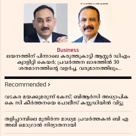
Business
ലയനത്തിന് പിന്നാലെ കരുത്തുകാട്ടി ആസ്റ്റർ ഡിഎം
ക്വാളിറ്റി കെയർ; പ്രവർത്തന ലാഭത്തിൽ 30
ശതമാനത്തിൻ്റെ വളർച്ച, വരുമാനത്തിലും
ലാഭത്തിലും വൻ കുതിപ്പ് രേഖപ്പെടുത്തി ആദ്യ പാദ
റിപ്പോർട്ട് പുറത്ത്
Recommended
വടകര മയക്കുമരുന്ന് കേസ്; ബിആർസി അധ്യാപിക
കെ സി കീർത്തനയെ പോലീസ് കസ്റ്റഡിയിൽ വിട്ടു
തളിപ്പറമ്പിലെ മുതിർന്ന മാധ്യമ പ്രവർത്തകൻ ബി എ
അലി മൊഗ്രാൽ നിര്യാതനായി