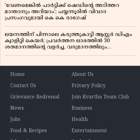
‘വേണമെങ്കിൽ പാർട്ടിക്ക് ഷെഡിൻ്റെ അടിത്തറ
മാന്താനും അറിയാം’; പയ്യന്നൂരിൽ വിവാദ
പ്രസംഗവുമായി കെ കെ രാഗേഷ്
ലയനത്തിന് പിന്നാലെ കരുത്തുകാട്ടി ആസ്റ്റർ ഡിഎം
ക്വാളിറ്റി കെയർ; പ്രവർത്തന ലാഭത്തിൽ 30
ശതമാനത്തിൻ്റെ വളർച്ച, വരുമാനത്തിലും
ലാഭത്തിലും വൻ കുതിപ്പ് രേഖപ്പെടുത്തി ആദ്യ പാദ
റിപ്പോർട്ട് പുറത്ത്
Home
About Us
Contact Us
Privacy Policy
Grievance Redressal
Join Kvartha Team Club
News
Business
Jobs
Health
Food & Recipes
Entertainment