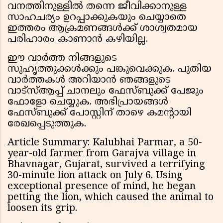
വനത്തിനുള്ളിൽ തന്നെ ജീവിക്കാനുള്ള
സാഹചര്യം ഉറപ്പാക്കുകയും ചെയ്യാതെ
ഇത്തരം ആക്രമണങ്ങൾക്ക് ശാശ്വതമായ
പരിഹാരം കാണാൻ കഴിയില്ല.
ഈ വാർത്ത നിങ്ങളുടെ
സുഹൃത്തുക്കൾക്കും പങ്കുവെക്കുക. പുതിയ
വാർത്തകൾ അറിയാൻ ഞങ്ങളുടെ
വാട്സ്ആപ്പ് ചാനലും ഫേസ്ബുക്ക് പേജും
ഫോളോ ചെയ്യുക. അഭിപ്രായങ്ങൾ
ഫേസ്ബുക്ക് പോസ്റ്റിന് താഴെ കമൻ്റായി
രേഖപ്പെടുത്തുക.
Article Summary: Kalubhai Parmar, a 50-
year-old farmer from Garajva village in
Bhavnagar, Gujarat, survived a terrifying
30-minute lion attack on July 6. Using
exceptional presence of mind, he began
petting the lion, which caused the animal to
loosen its grip.