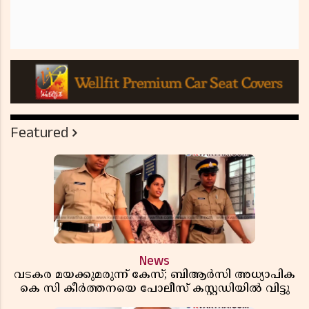
Featured
News
വടകര മയക്കുമരുന്ന് കേസ്; ബിആർസി അധ്യാപിക
കെ സി കീർത്തനയെ പോലീസ് കസ്റ്റഡിയിൽ വിട്ടു