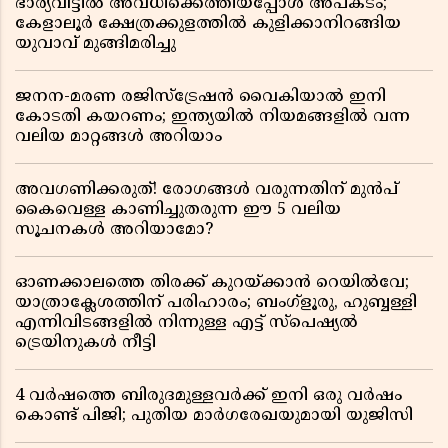
ഭാര്യവീട്ടിൽ അവധിക്കെത്തിയപ്പോൾ അപകടം;
കേളാലൂർ ക്ഷേത്രക്കുളത്തിൽ കുളിക്കാനിറങ്ങിയ
യുവാവ് മുങ്ങിമരിച്ചു
ജനന-മരണ രജിസ്ട്രേഷൻ വൈകിയാൽ ഇനി
കോടതി കയറണം; ഇന്ത്യയിൽ നിയമങ്ങളിൽ വന്ന
വലിയ മാറ്റങ്ങൾ അറിയാം
അവഗണിക്കരുത്! രോഗങ്ങൾ വരുന്നതിന് മുൻപ്
കൈവെള്ള കാണിച്ചുതരുന്ന ഈ 5 വലിയ
സൂചനകൾ അറിയാമോ?
ഓണക്കാലത്തെ തിരക്ക് കുറയ്ക്കാൻ റെയിൽവേ;
യാത്രാക്ലേശത്തിന് പരിഹാരം; ബംഗ്ളൂരു, ഹുബ്ബള്ളി
എന്നിവിടങ്ങളിൽ നിന്നുള്ള എട്ട് സ്പെഷ്യൽ
ട്രെയിനുകൾ നീട്ടി
4 വർഷത്തെ ബിരുദമുള്ളവർക്ക് ഇനി ഒരു വർഷം
കൊണ്ട് പിജി; പുതിയ മാർഗരേഖയുമായി യുജിസി