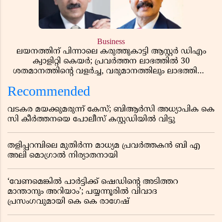
Business
ലയനത്തിന് പിന്നാലെ കരുത്തുകാട്ടി ആസ്റ്റർ ഡിഎം
ക്വാളിറ്റി കെയർ; പ്രവർത്തന ലാഭത്തിൽ 30
ശതമാനത്തിൻ്റെ വളർച്ച, വരുമാനത്തിലും ലാഭത്തിലും
വൻ കുതിപ്പ് രേഖപ്പെടുത്തി ആദ്യ പാദ റിപ്പോർട്ട് പുറത്ത്
Recommended
വടകര മയക്കുമരുന്ന് കേസ്; ബിആർസി അധ്യാപിക കെ
സി കീർത്തനയെ പോലീസ് കസ്റ്റഡിയിൽ വിട്ടു
തളിപ്പറമ്പിലെ മുതിർന്ന മാധ്യമ പ്രവർത്തകൻ ബി എ
അലി മൊഗ്രാൽ നിര്യാതനായി
‘വേണമെങ്കിൽ പാർട്ടിക്ക് ഷെഡിൻ്റെ അടിത്തറ
മാന്താനും അറിയാം’; പയ്യന്നൂരിൽ വിവാദ
പ്രസംഗവുമായി കെ കെ രാഗേഷ്