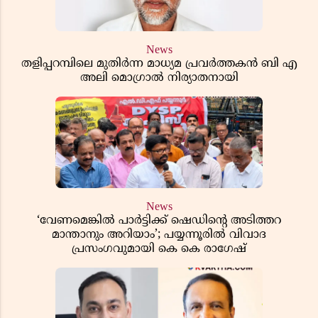
News
തളിപ്പറമ്പിലെ മുതിർന്ന മാധ്യമ പ്രവർത്തകൻ ബി എ
അലി മൊഗ്രാൽ നിര്യാതനായി
News
‘വേണമെങ്കിൽ പാർട്ടിക്ക് ഷെഡിൻ്റെ അടിത്തറ
മാന്താനും അറിയാം’; പയ്യന്നൂരിൽ വിവാദ
പ്രസംഗവുമായി കെ കെ രാഗേഷ്