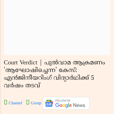
Court Verdict | പുൽവാമ ആക്രമണം
'ആഘോഷിച്ചെന്ന' കേസ്:
എൻജിനീയറിംഗ് വിദ്യാർഥിക്ക് 5
വർഷം തടവ്
Channel
Group