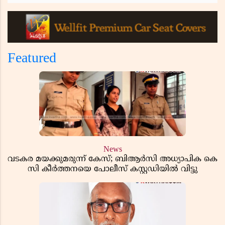
Featured
News
വടകര മയക്കുമരുന്ന് കേസ്; ബിആർസി അധ്യാപിക കെ
സി കീർത്തനയെ പോലീസ് കസ്റ്റഡിയിൽ വിട്ടു