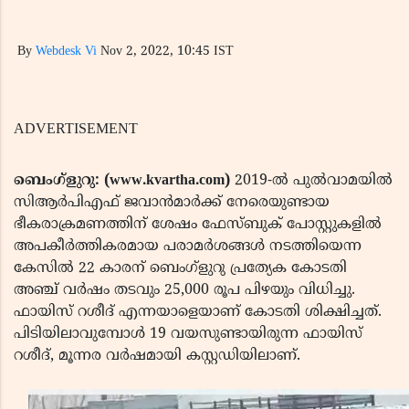
By
Webdesk Vi
Nov 2, 2022, 10:45 IST
ADVERTISEMENT
ബെംഗ്ളുറു: (www.kvartha.com)
2019-ൽ പുൽവാമയിൽ
സിആർപിഎഫ് ജവാൻമാർക്ക് നേരെയുണ്ടായ
ഭീകരാക്രമണത്തിന് ശേഷം ഫേസ്ബുക് പോസ്റ്റുകളിൽ
അപകീർത്തികരമായ പരാമർശങ്ങൾ നടത്തിയെന്ന
കേസിൽ 22 കാരന് ബെംഗ്ളുറു പ്രത്യേക കോടതി
അഞ്ച് വർഷം തടവും 25,000 രൂപ പിഴയും വിധിച്ചു.
ഫായിസ് റശീദ് എന്നയാളെയാണ് കോടതി ശിക്ഷിച്ചത്.
പിടിയിലാവുമ്പോൾ 19 വയസുണ്ടായിരുന്ന ഫായിസ്
റശീദ്, മൂന്നര വർഷമായി കസ്റ്റഡിയിലാണ്.