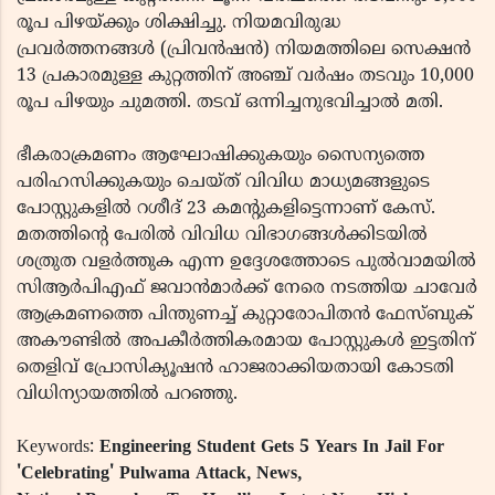
രൂപ പിഴയ്ക്കും ശിക്ഷിച്ചു. നിയമവിരുദ്ധ
പ്രവർത്തനങ്ങൾ (പ്രിവൻഷൻ) നിയമത്തിലെ സെക്ഷൻ
13 പ്രകാരമുള്ള കുറ്റത്തിന് അഞ്ച് വർഷം തടവും 10,000
രൂപ പിഴയും ചുമത്തി. തടവ് ഒന്നിച്ചനുഭവിച്ചാൽ മതി.
ഭീകരാക്രമണം ആഘോഷിക്കുകയും സൈന്യത്തെ
പരിഹസിക്കുകയും ചെയ്ത് വിവിധ മാധ്യമങ്ങളുടെ
പോസ്റ്റുകളിൽ റശീദ് 23 കമന്റുകളിട്ടെന്നാണ് കേസ്.
മതത്തിന്റെ പേരിൽ വിവിധ വിഭാഗങ്ങൾക്കിടയിൽ
ശത്രുത വളർത്തുക എന്ന ഉദ്ദേശത്തോടെ പുൽവാമയിൽ
സിആർപിഎഫ് ജവാൻമാർക്ക് നേരെ നടത്തിയ ചാവേർ
ആക്രമണത്തെ പിന്തുണച്ച് കുറ്റാരോപിതൻ ഫേസ്ബുക്
അകൗണ്ടിൽ അപകീർത്തികരമായ പോസ്റ്റുകൾ ഇട്ടതിന്
തെളിവ് പ്രോസിക്യൂഷൻ ഹാജരാക്കിയതായി കോടതി
വിധിന്യായത്തിൽ പറഞ്ഞു.
Keywords:
Engineering Student Gets 5 Years In Jail For
'Celebrating' Pulwama Attack, News,