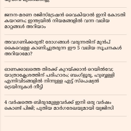
ജനന-മരണ രജിസ്ട്രേഷൻ വൈകിയാൽ ഇനി കോടതി
കയറണം; ഇന്ത്യയിൽ നിയമങ്ങളിൽ വന്ന വലിയ
മാറ്റങ്ങൾ അറിയാം
അവഗണിക്കരുത്! രോഗങ്ങൾ വരുന്നതിന് മുൻപ്
കൈവെള്ള കാണിച്ചുതരുന്ന ഈ 5 വലിയ സൂചനകൾ
അറിയാമോ?
ഓണക്കാലത്തെ തിരക്ക് കുറയ്ക്കാൻ റെയിൽവേ;
യാത്രാക്ലേശത്തിന് പരിഹാരം; ബംഗ്ളൂരു, ഹുബ്ബള്ളി
എന്നിവിടങ്ങളിൽ നിന്നുള്ള എട്ട് സ്പെഷ്യൽ
ട്രെയിനുകൾ നീട്ടി
4 വർഷത്തെ ബിരുദമുള്ളവർക്ക് ഇനി ഒരു വർഷം
കൊണ്ട് പിജി; പുതിയ മാർഗരേഖയുമായി യുജിസി