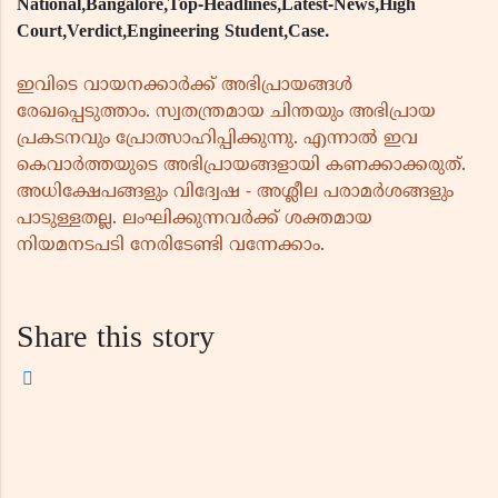
National,Bangalore,Top-Headlines,Latest-News,High
Court,Verdict,Engineering Student,Case.
ഇവിടെ വായനക്കാർക്ക് അഭിപ്രായങ്ങൾ
രേഖപ്പെടുത്താം. സ്വതന്ത്രമായ ചിന്തയും അഭിപ്രായ
പ്രകടനവും പ്രോത്സാഹിപ്പിക്കുന്നു. എന്നാൽ ഇവ
കെവാർത്തയുടെ അഭിപ്രായങ്ങളായി കണക്കാക്കരുത്.
അധിക്ഷേപങ്ങളും വിദ്വേഷ - അശ്ലീല പരാമർശങ്ങളും
പാടുള്ളതല്ല. ലംഘിക്കുന്നവർക്ക് ശക്തമായ
നിയമനടപടി നേരിടേണ്ടി വന്നേക്കാം.
Share this story