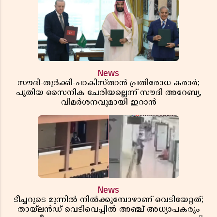
News
സൗദി-തുർക്കി-പാകിസ്താൻ പ്രതിരോധ കരാർ;
പുതിയ സൈനിക ചേരിയല്ലെന്ന് സൗദി അറേബ്യ,
വിമർശനവുമായി ഇറാൻ
News
ടീച്ചറുടെ മുന്നിൽ നിൽക്കുമ്പോഴാണ് വെടിയേറ്റത്;
തായ്‌ലൻഡ് വെടിവെപ്പിൽ അഞ്ച് അധ്യാപകരും