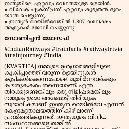
ഇന്ത്യയിലെ ഏറ്റവും വേഗതയുള്ള ട്രെയിൻ.
● വിവേക് എക്സ്പ്രസ് ഏറ്റവും കൂടുതൽ ദൂരം
യാത്ര ചെയ്യുന്നു.
● ഇന്ത്യൻ റെയിൽവേയിൽ 1.307 ദശലക്ഷം
ആളുകൾ ജോലി ചെയ്യുന്നു.
സോണിച്ചൻ ജോസഫ്
#IndianRailways #trainfacts #railwaytrivia
#trainjourney #India
(KVARTHA) നമ്മുടെ ഉൾഗ്രാമങ്ങളിലൂടെ
കൂകിപ്പാഞ്ഞ് വരുന്ന ട്രെയിനുകൾ
കുട്ടികൾക്കെന്നപോലെ മുതിർന്നവർക്കും
കൗതുകകരം തന്നെയാണ്. എത്ര
തിരക്കുണ്ടെങ്കിലും ഒരു നിമിഷമെങ്കിലും
നമ്മുടെ ശ്രദ്ധ അങ്ങോട്ട് തിരിയുക
സ്വഭാവികമാണ്. ഇന്ത്യൻ റെയിൽവേ എന്നത്
കേന്ദ്രമന്ത്രാലയത്തിന് കീഴിലാണ്
പ്രവർത്തിക്കുന്നത്. ഇന്ത്യയുടെ വിവിധ
സംസ്ഥാനങ്ങളെ തമ്മിൽ