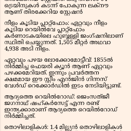
ട്രെയിനുകൾ കടന്ന് പോകുന്ന ലക്‌നൗ
ആണ് തിരക്കേറിയ സ്റ്റേഷൻ
നീളം കൂടിയ പ്ലാറ്റ്ഫോം: ഏറ്റവും നീളം
കൂടിയ റെയിൽവേ പ്ലാറ്റ്‌ഫോം
കർണാടകയിലെ ഹുബ്ബള്ളി ജംഗ്ഷനിലാണ്
സ്ഥിതി ചെയ്യുന്നത്. 1,505 മീറ്റർ അഥവാ
4,938 അടി നീളം.
ഏറ്റവും പഴയ ലോക്കോമോട്ടീവ്: 1855ൽ
നിർമ്മിച്ച ഫെയരി ക്യൂൻ ആണ് ഏറ്റവും
പഴക്കമേറിയത്. ഇന്നും പ്രവർത്തന
ക്ഷമമായ ഈ സ്റ്റീം എൻജിൻ ഗിന്നസ്
വേൾഡ് റെക്കോർഡിൽ ഇടം നേടിയിട്ടുണ്ട്.
ആദ്യത്തെ റെയിൽറോഡ്: ജെംസത്ജീ
ജഗനാഥ് ഷഹ്കർസേട്ട് എന്ന രണ്ട്
ഇന്ത്യക്കാരാണ് ആദ്യത്തെ റെയിൽറോഡ്
നിർമ്മിച്ചത്.
തൊഴിലാളികൾ: 1.4 മില്ല്യൻ തൊഴിലാളികൾ