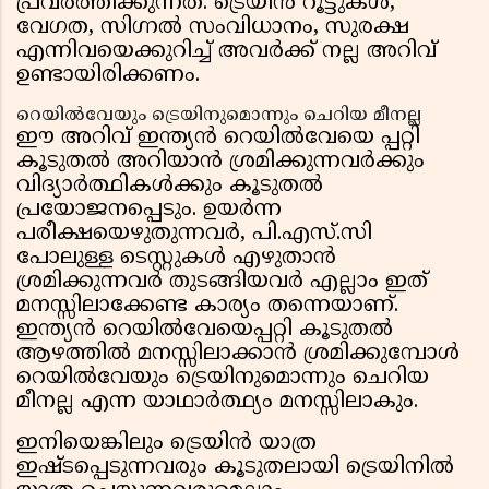
പ്രവർത്തിക്കുന്നത്. ട്രെയിൻ റൂട്ടുകൾ,
വേഗത, സിഗ്നൽ സംവിധാനം, സുരക്ഷ
എന്നിവയെക്കുറിച്ച് അവർക്ക് നല്ല അറിവ്
ഉണ്ടായിരിക്കണം.
റെയിൽവേയും ട്രെയിനുമൊന്നും ചെറിയ മീനല്ല
ഈ അറിവ് ഇന്ത്യൻ റെയിൽവേയെ പ്പറ്റി
കൂടുതൽ അറിയാൻ ശ്രമിക്കുന്നവർക്കും
വിദ്യാർത്ഥികൾക്കും കൂടുതൽ
പ്രയോജനപ്പെടും. ഉയർന്ന
പരീക്ഷയെഴുതുന്നവർ, പി.എസ്.സി
പോലുള്ള ടെസ്റ്റുകൾ എഴുതാൻ
ശ്രമിക്കുന്നവർ തുടങ്ങിയവർ എല്ലാം ഇത്
മനസ്സിലാക്കേണ്ട കാര്യം തന്നെയാണ്.
ഇന്ത്യൻ റെയിൽവേയെപ്പറ്റി കൂടുതൽ
ആഴത്തിൽ മനസ്സിലാക്കാൻ ശ്രമിക്കുമ്പോൾ
റെയിൽവേയും ട്രെയിനുമൊന്നും ചെറിയ
മീനല്ല എന്ന യാഥാർത്ഥ്യം മനസ്സിലാകും.
ഇനിയെങ്കിലും ട്രെയിൻ യാത്ര
ഇഷ്ടപ്പെടുന്നവരും കൂടുതലായി ട്രെയിനിൽ