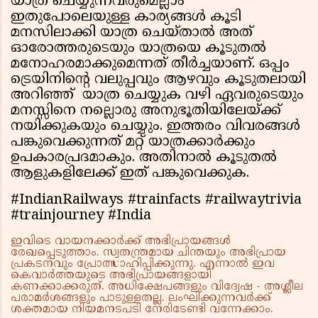
യാത്ര ചെയ്യുന്നവരുമെല്ലാം
ഇതുപോലെയുള്ള കാര്യങ്ങൾ കൂടി
മനസിലാക്കി യാത്ര ചെയ്താൽ അത്
ഓരോത്തരുടെയും യാത്രയെ കൂടുതൽ
മനോഹരമാക്കുമെന്നത് തീർച്ചയാണ്. ഒപ്പം
ട്രെയിനിൻ്റെ വലുപ്പവും ആഴവും കൂടുതലായി
അറിഞ്ഞ് യാത്ര ചെയ്യുക വഴി ഏവരുടെയും
മനസ്സിനെ നല്ലൊരു അനുഭൂതിയിലേയ്ക്ക്
നയിക്കുകയും ചെയ്യും. ഇത്തരം വിവരങ്ങൾ
പങ്കുവെക്കുന്നത് മറ്റ് യാത്രക്കാർക്കും
ഉപകാരപ്രദമാകും. അതിനാൽ കൂടുതൽ
ആളുകളിലേക്ക് ഇത് പങ്കുവെക്കുക.
#IndianRailways #trainfacts #railwaytrivia
#trainjourney #India
ഇവിടെ വായനക്കാർക്ക് അഭിപ്രായങ്ങൾ
രേഖപ്പെടുത്താം. സ്വതന്ത്രമായ ചിന്തയും അഭിപ്രായ
പ്രകടനവും പ്രോത്സാഹിപ്പിക്കുന്നു. എന്നാൽ ഇവ
കെവാർത്തയുടെ അഭിപ്രായങ്ങളായി
കണക്കാക്കരുത്. അധിക്ഷേപങ്ങളും വിദ്വേഷ - അശ്ലീല
പരാമർശങ്ങളും പാടുള്ളതല്ല. ലംഘിക്കുന്നവർക്ക്
ശക്തമായ നിയമനടപടി നേരിടേണ്ടി വന്നേക്കാം.