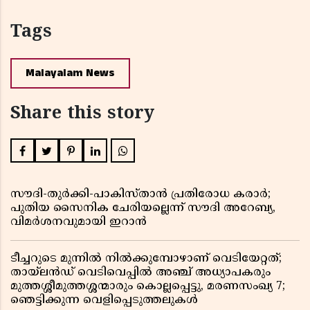
Tags
Malayalam News
Share this story
സൗദി-തുർക്കി-പാകിസ്താൻ പ്രതിരോധ കരാർ;
പുതിയ സൈനിക ചേരിയല്ലെന്ന് സൗദി അറേബ്യ,
വിമർശനവുമായി ഇറാൻ
ടീച്ചറുടെ മുന്നിൽ നിൽക്കുമ്പോഴാണ് വെടിയേറ്റത്;
തായ്‌ലൻഡ് വെടിവെപ്പിൽ അഞ്ച് അധ്യാപകരും
മുത്തശ്ശീമുത്തശ്ശന്മാരും കൊല്ലപ്പെട്ടു, മരണസംഖ്യ 7;
ഞെട്ടിക്കുന്ന വെളിപ്പെടുത്തലുകൾ