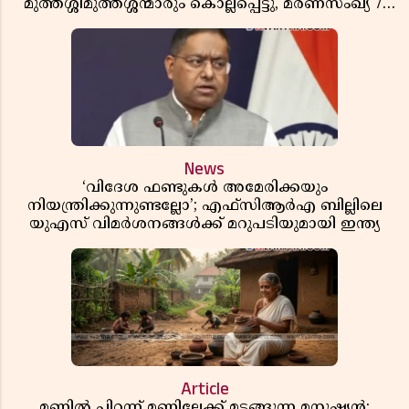
മുത്തശ്ശീമുത്തശ്ശന്മാരും കൊല്ലപ്പെട്ടു, മരണസംഖ്യ 7;
ഞെട്ടിക്കുന്ന വെളിപ്പെടുത്തലുകൾ
News
‘വിദേശ ഫണ്ടുകൾ അമേരിക്കയും
നിയന്ത്രിക്കുന്നുണ്ടല്ലോ’; എഫ്സിആർഎ ബില്ലിലെ
യുഎസ് വിമർശനങ്ങൾക്ക് മറുപടിയുമായി ഇന്ത്യ
Article
മണ്ണിൽ പിറന്ന് മണ്ണിലേക്ക് മടങ്ങുന്ന മനുഷ്യൻ;