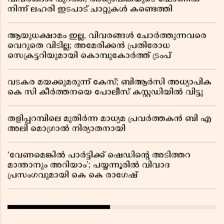
നിന്ന് ലഹരി ഇടപാട് ചാറ്റുകൾ കണ്ടെത്തി
ആയുധക്ഷാമം ഇല്ല, വിവരങ്ങൾ ചോർത്തുന്നവരെ
വെറുതെ വിടില്ല; അമേരിക്കൻ പ്രതിരോധ
സെക്രട്ടറിയുമായി കൊമ്പുകോർത്ത് ട്രംപ്
വടകര മയക്കുമരുന്ന് കേസ്; ബിആർസി അധ്യാപിക
കെ സി കീർത്തനയെ പോലീസ് കസ്റ്റഡിയിൽ വിട്ടു
തളിപ്പറമ്പിലെ മുതിർന്ന മാധ്യമ പ്രവർത്തകൻ ബി എ
അലി മൊഗ്രാൽ നിര്യാതനായി
‘വേണമെങ്കിൽ പാർട്ടിക്ക് ഷെഡിൻ്റെ അടിത്തറ
മാന്താനും അറിയാം’; പയ്യന്നൂരിൽ വിവാദ
പ്രസംഗവുമായി കെ കെ രാഗേഷ്