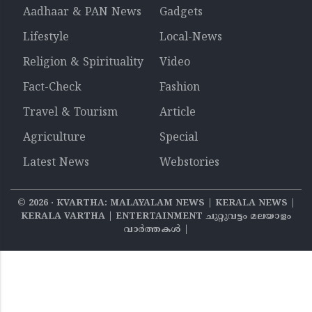
Aadhaar & PAN News
Gadgets
Lifestyle
Local-News
Religion & Spirituality
Video
Fact-Check
Fashion
Travel & Tourism
Article
Agriculture
Special
Latest News
Webstories
©
2026
‧ KVARTHA: MALAYALAM NEWS | KERALA NEWS |
KERALA VARTHA | ENTERTAINMENT ചുറ്റുവട്ടം മലയാളം
വാര്‍ത്തകൾ |