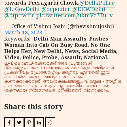
towards Peeragarhi Chowk.
@DelhiPolice
@LtGovDelhi
@dcpouter
@DCWDelhi
@dtptraffic
pic.twitter.com/ukmVc7Tu1v
— Office of Vishnu Joshi (@thevishnujoshi)
March 18, 2023
Keywords:
Delhi Man Assaults, Pushes
Woman Into Cab On Busy Road. No One
Helps Her, New Delhi, News, Social Media,
Video, Police, Probe, Assault, National.
ഇവിടെ വായനക്കാർക്ക് അഭിപ്രായങ്ങൾ
രേഖപ്പെടുത്താം. സ്വതന്ത്രമായ ചിന്തയും അഭിപ്രായ
പ്രകടനവും പ്രോത്സാഹിപ്പിക്കുന്നു. എന്നാൽ ഇവ
കെവാർത്തയുടെ അഭിപ്രായങ്ങളായി
കണക്കാക്കരുത്. അധിക്ഷേപങ്ങളും വിദ്വേഷ - അശ്ലീല
പരാമർശങ്ങളും പാടുള്ളതല്ല. ലംഘിക്കുന്നവർക്ക്
ശക്തമായ നിയമനടപടി നേരിടേണ്ടി വന്നേക്കാം.
Share this story