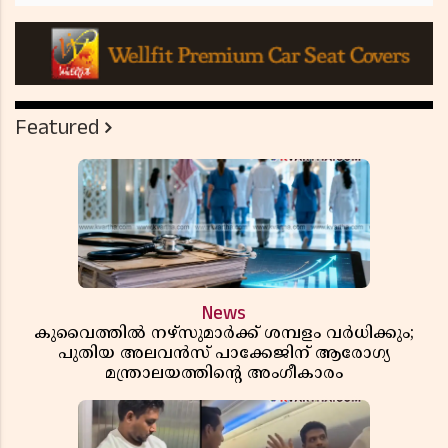
Featured
News
കുവൈത്തിൽ നഴ്‌സുമാർക്ക് ശമ്പളം വർധിക്കും;
പുതിയ അലവൻസ് പാക്കേജിന് ആരോഗ്യ
മന്ത്രാലയത്തിൻ്റെ അംഗീകാരം