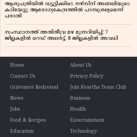
ആശുപത്രിയിൽ ഡ്യൂട്ടിക്കിടെ നഴ്സിന് അണലിയുടെ
കടിയേറ്റു; ആരോഗ്യകേന്ദ്രത്തിൽ പാമ്പുശല്യമെന്ന്
പരാതി
സംസ്ഥാനത്ത് അതിതീവ്ര മഴ മുന്നറിയിപ്പ്; 7
ജില്ലകളിൽ റെഡ് അലർട്ട്, 8 ജില്ലകളിൽ അവധി
Home
About Us
Contact Us
Privacy Policy
Grievance Redressal
Join Kvartha Team Club
News
Business
Jobs
Health
Food & Recipes
Entertainment
Education
Technology