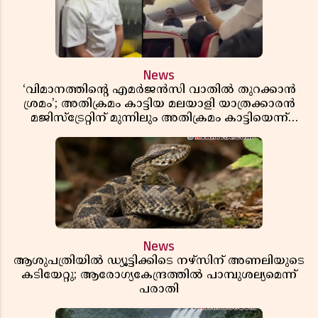
News
‘വിമാനത്തിൻ്റെ എമർജൻസി വാതിൽ തുറക്കാൻ
ശ്രമം’; അതിക്രമം കാട്ടിയ മലയാളി യാത്രക്കാരൻ
മജിസ്ട്രേറ്റിന് മുന്നിലും അതിക്രമം കാട്ടിയെന്ന്
പൊലീസ്
News
ആശുപത്രിയിൽ ഡ്യൂട്ടിക്കിടെ നഴ്സിന് അണലിയുടെ
കടിയേറ്റു; ആരോഗ്യകേന്ദ്രത്തിൽ പാമ്പുശല്യമെന്ന്
പരാതി