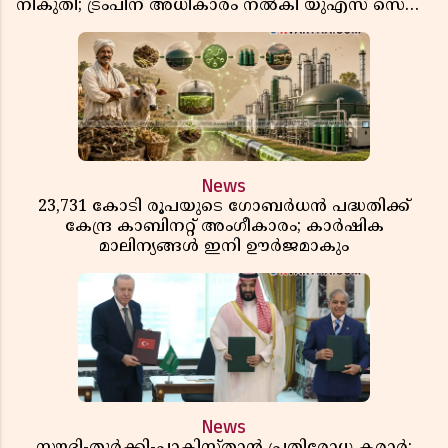
നികുതി; ട്രംപിന് അധികാരം നൽകി യുഎസ് സെനറ്റ്
ബിൽ പാസാക്കി
News
23,731 കോടി രൂപയുടെ ഗോബർധൻ പദ്ധതിക്ക്
കേന്ദ്ര കാബിനറ്റ് അംഗീകാരം; കാർഷിക
മാലിന്യങ്ങൾ ഇനി ഊർജമാകും
News
സൗദി-തുർക്കി-പാകിസ്താൻ പ്രതിരോധ കരാർ;