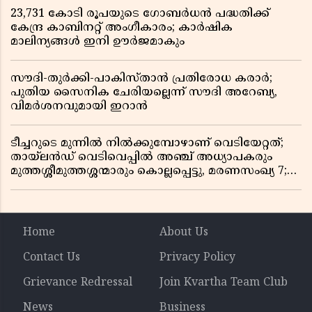
23,731 കോടി രൂപയുടെ ഗോബർധൻ പദ്ധതിക്ക്
കേന്ദ്ര കാബിനറ്റ് അംഗീകാരം; കാർഷിക
മാലിന്യങ്ങൾ ഇനി ഊർജമാകും
സൗദി-തുർക്കി-പാകിസ്താൻ പ്രതിരോധ കരാർ;
പുതിയ സൈനിക ചേരിയല്ലെന്ന് സൗദി അറേബ്യ,
വിമർശനവുമായി ഇറാൻ
ടീച്ചറുടെ മുന്നിൽ നിൽക്കുമ്പോഴാണ് വെടിയേറ്റത്;
തായ്‌ലൻഡ് വെടിവെപ്പിൽ അഞ്ച് അധ്യാപകരും
മുത്തശ്ശീമുത്തശ്ശന്മാരും കൊല്ലപ്പെട്ടു, മരണസംഖ്യ 7;
ഞെട്ടിക്കുന്ന വെളിപ്പെടുത്തലുകൾ
Home
About Us
Contact Us
Privacy Policy
Grievance Redressal
Join Kvartha Team Club
News
Business