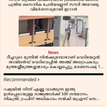
പുതിയ സൈനിക ചേരിയല്ലെന്ന് സൗദി അറേബ്യ,
വിമർശനവുമായി ഇറാൻ
News
ടീച്ചറുടെ മുന്നിൽ നിൽക്കുമ്പോഴാണ് വെടിയേറ്റത്;
തായ്‌ലൻഡ് വെടിവെപ്പിൽ അഞ്ച് അധ്യാപകരും
മുത്തശ്ശീമുത്തശ്ശന്മാരും കൊല്ലപ്പെട്ടു, മരണസംഖ്യ 7;
ഞെട്ടിക്കുന്ന വെളിപ്പെടുത്തലുകൾ
Recommended
റഷ്യയിൽ നിന്ന് എണ്ണ വാങ്ങുന്ന ഇന്ത്യ
ഉൾപ്പെടെയുള്ള രാജ്യങ്ങൾക്ക് 100 ശതമാനം
നികുതി; ട്രംപിന് അധികാരം നൽകി യുഎസ് സെനറ്റ്
ബിൽ പാസാക്കി