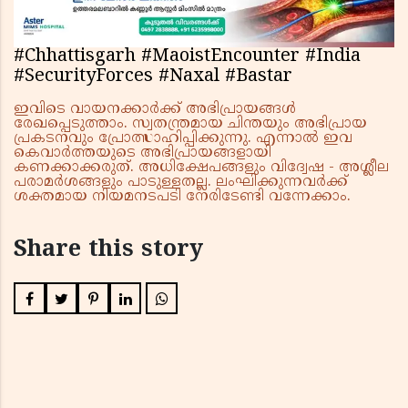
#Chhattisgarh #MaoistEncounter #India
#SecurityForces #Naxal #Bastar
ഇവിടെ വായനക്കാർക്ക് അഭിപ്രായങ്ങൾ
രേഖപ്പെടുത്താം. സ്വതന്ത്രമായ ചിന്തയും അഭിപ്രായ
പ്രകടനവും പ്രോത്സാഹിപ്പിക്കുന്നു. എന്നാൽ ഇവ
കെവാർത്തയുടെ അഭിപ്രായങ്ങളായി
കണക്കാക്കരുത്. അധിക്ഷേപങ്ങളും വിദ്വേഷ - അശ്ലീല
പരാമർശങ്ങളും പാടുള്ളതല്ല. ലംഘിക്കുന്നവർക്ക്
ശക്തമായ നിയമനടപടി നേരിടേണ്ടി വന്നേക്കാം.
Share this story