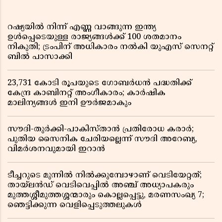
റഷ്യയിൽ നിന്ന് എണ്ണ വാങ്ങുന്ന ഇന്ത്യ
ഉൾപ്പെടെയുള്ള രാജ്യങ്ങൾക്ക് 100 ശതമാനം
നികുതി; ട്രംപിന് അധികാരം നൽകി യുഎസ് സെനറ്റ്
ബിൽ പാസാക്കി
23,731 കോടി രൂപയുടെ ഗോബർധൻ പദ്ധതിക്ക്
കേന്ദ്ര കാബിനറ്റ് അംഗീകാരം; കാർഷിക
മാലിന്യങ്ങൾ ഇനി ഊർജമാകും
സൗദി-തുർക്കി-പാകിസ്താൻ പ്രതിരോധ കരാർ;
പുതിയ സൈനിക ചേരിയല്ലെന്ന് സൗദി അറേബ്യ,
വിമർശനവുമായി ഇറാൻ
ടീച്ചറുടെ മുന്നിൽ നിൽക്കുമ്പോഴാണ് വെടിയേറ്റത്;
തായ്‌ലൻഡ് വെടിവെപ്പിൽ അഞ്ച് അധ്യാപകരും
മുത്തശ്ശീമുത്തശ്ശന്മാരും കൊല്ലപ്പെട്ടു, മരണസംഖ്യ 7;
ഞെട്ടിക്കുന്ന വെളിപ്പെടുത്തലുകൾ