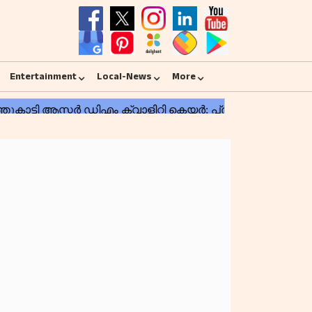
Entertainment
Local-News
More