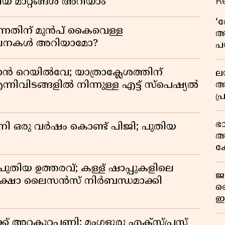
R
ിയ മാറ്റങ്ങൾ അറിയാം
‘
്നതിന് മുൻപ് കൈവെള്ള
അ
സൂചനകൾ അറിയാമോ?
പ
ക
ാൻ റെയിൽവേ; യാത്രാക്ലേശത്തിന്
ല
ആ
്നിവിടങ്ങളിൽ നിന്നുള്ള എട്ട് സ്പെഷ്യൽ
പ
ശ
വ
ഭ
നി ഒരു വർഷം കൊണ്ട് പിജി; പുതിയ
കു
അ
റി
ക
യു
ുതിയ ഉത്തരവ്; കള്ള് ഷാപ്പുകളിലെ
ജ
രക്ഷാ ലൈസൻസ് നിർബന്ധമാക്കി
വ
ഇ
മ
് അറ്റകുറ്റപ്പണി; മംഗളൂരു എക്സ്പ്രസ്