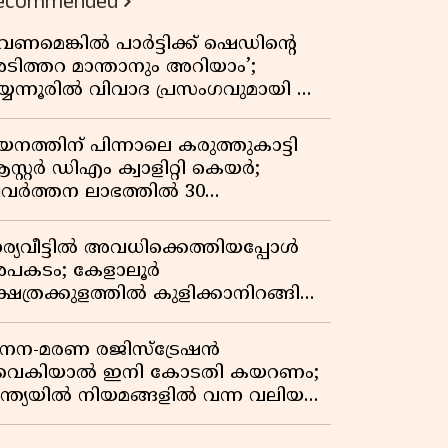
ecommended
വേണമെങ്കിൽ പാർട്ടിക്ക് ഷെഡിൻ്റെ
ടിത്തറ മാന്താനും അറിയാം’;
യ്യന്നൂരിൽ വിവാദ പ്രസംഗവുമായി കെ
െ രാഗേഷ്
യനത്തിന് പിന്നാലെ കരുത്തുകാട്ടി
സ്റ്റർ ഡിഎം ക്വാളിറ്റി കെയർ;
്രവർത്തന ലാഭത്തിൽ 30
തമാനത്തിൻ്റെ വളർച്ച,
രുമാനത്തിലും ലാഭത്തിലും വൻ
ാര്യവീട്ടിൽ അവധിക്കെത്തിയപ്പോൾ
തിപ്പ് രേഖപ്പെടുത്തി ആദ്യ പാദ
പകടം; കേളാലൂർ
പ്പോർട്ട് പുറത്ത്
്ഷേത്രക്കുളത്തിൽ കുളിക്കാനിറങ്ങിയ
വാവ് മുങ്ങിമരിച്ചു
നന-മരണ രജിസ്ട്രേഷൻ
ൈകിയാൽ ഇനി കോടതി കയറണം;
ന്ത്യയിൽ നിയമങ്ങളിൽ വന്ന വലിയ
ാറ്റങ്ങൾ അറിയാം