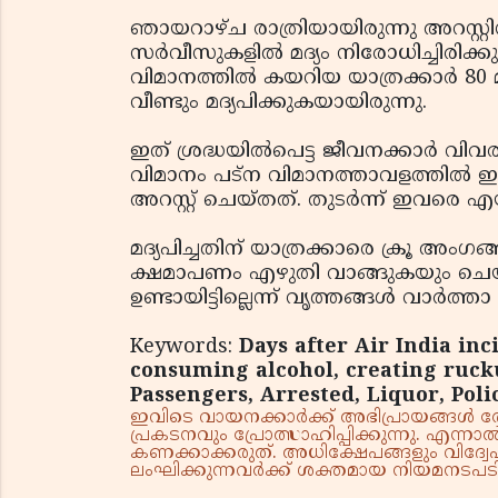
ഞായറാഴ്ച രാത്രിയായിരുന്നു അറസ്റ്റ
സര്‍വീസുകളില്‍ മദ്യം നിരോധിച്ചിരിക്
വിമാനത്തില്‍ കയറിയ യാത്രക്കാര്‍ 80 മ
വീണ്ടും മദ്യപിക്കുകയായിരുന്നു.
ഇത് ശ്രദ്ധയില്‍പെട്ട ജീവനക്കാര്‍ വിവ
വിമാനം പട്ന വിമാനത്താവളത്തില
അറസ്റ്റ് ചെയ്തത്. തുടര്‍ന്ന് ഇവരെ
മദ്യപിച്ചതിന് യാത്രക്കാരെ ക്രൂ അംഗ
ക്ഷമാപണം എഴുതി വാങ്ങുകയും ചെയ്ത
ഉണ്ടായിട്ടില്ലെന്ന് വൃത്തങ്ങള്‍ വാര്
Keywords:
Days after Air India inc
consuming alcohol, creating rucku
Passengers, Arrested, Liquor, Polic
ഇവിടെ വായനക്കാർക്ക് അഭിപ്രായങ്ങൾ രേഖപ
പ്രകടനവും പ്രോത്സാഹിപ്പിക്കുന്നു. എന
കണക്കാക്കരുത്. അധിക്ഷേപങ്ങളും വിദ്വേഷ
ലംഘിക്കുന്നവർക്ക് ശക്തമായ നിയമനടപടി 