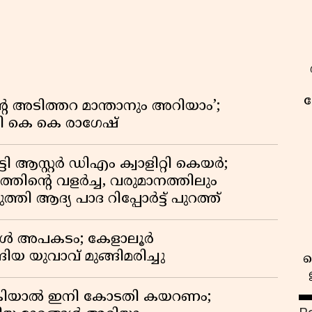
ക
റെ അടിത്തറ മാന്താനും അറിയാം’;
യി കെ കെ രാഗേഷ്
ി ആസ്റ്റർ ഡിഎം ക്വാളിറ്റി കെയർ;
തിൻ്റെ വളർച്ച, വരുമാനത്തിലും
്തി ആദ്യ പാദ റിപ്പോർട്ട് പുറത്ത്
്പോൾ അപകടം; കേളാലൂർ
ിയ യുവാവ് മുങ്ങിമരിച്ചു
കിയാൽ ഇനി കോടതി കയറണം;