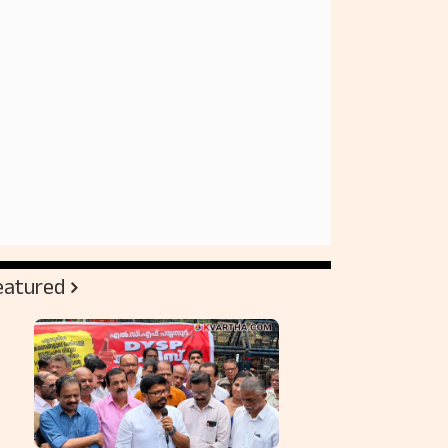
eatured