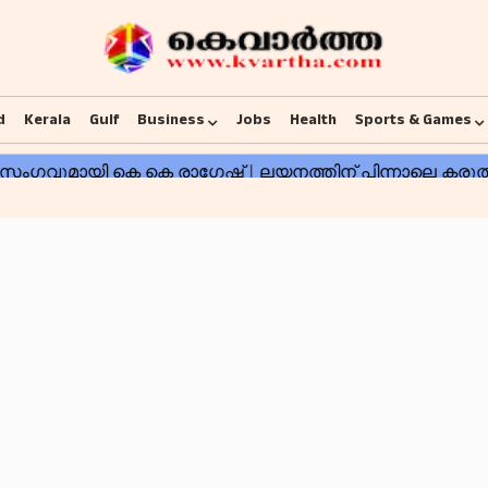
d
Kerala
Gulf
Business
Jobs
Health
Sports & Games