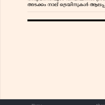
അടക്കം നാല് ട്രെയിനുകൾ ആലപ്പു