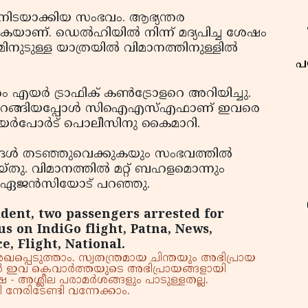
ിനിടയാക്കിയ സംഭവം. ആഭ്യന്തര
കുകയാണ്. ഡെല്‍ഹിയില്‍ നിന്ന് മദ്യപിച്ച ശേഷം
ിനുടുള്ള യാത്രയില്‍ വിമാനത്തിനുള്ളില്‍
പ
രം എയര്‍ ട്രാഫിക് കണ്‍ട്രോളറെ അറിയിച്ചു.
്‍ ഇറങ്ങിയപ്പോള്‍ സിഐഎസ്എഫാണ് ഇവരെ
 എയര്‍പോര്‍ട് പൊലീസിനു കൈമാറി.
ങ്ങള്‍ തടഞ്ഞുവെക്കുകയും സംഭവത്തില്‍
ു. വിമാനത്തില്‍ മറ്റ് ബഹളമൊന്നും
‍ത്താ ഏജന്‍സിയോട് പറഞ്ഞു.
ident, two passengers arrested for
s on IndiGo flight, Patna, News,
e, Flight, National.
്പെടുത്താം. സ്വതന്ത്രമായ ചിന്തയും അഭിപ്രായ
്നാൽ ഇവ കെവാർത്തയുടെ അഭിപ്രായങ്ങളായി
 - അശ്ലീല പരാമർശങ്ങളും പാടുള്ളതല്ല.
നേരിടേണ്ടി വന്നേക്കാം.