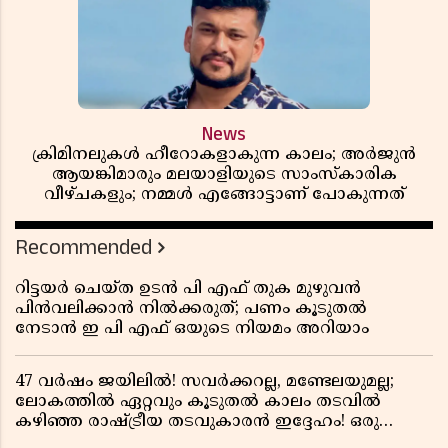
News
ക്രിമിനലുകൾ ഹീറോകളാകുന്ന കാലം; അർജുൻ
ആയങ്കിമാരും മലയാളിയുടെ സാംസ്കാരിക
വീഴ്ചകളും; നമ്മൾ എങ്ങോട്ടാണ് പോകുന്നത്
Recommended
റിട്ടയർ ചെയ്ത ഉടൻ പി എഫ് തുക മുഴുവൻ
പിൻവലിക്കാൻ നിൽക്കരുത്; പണം കൂടുതൽ
നേടാൻ ഇ പി എഫ് ഒയുടെ നിയമം അറിയാം
47 വർഷം ജയിലിൽ! സവർക്കറല്ല, മണ്ടേലയുമല്ല;
ലോകത്തിൽ ഏറ്റവും കൂടുതൽ കാലം തടവിൽ
കഴിഞ്ഞ രാഷ്ട്രീയ തടവുകാരൻ ഇദ്ദേഹം! ഒരു
ഇന്ത്യൻ സ്വാതന്ത്ര്യസമര സേനാനിയുടെ വേറിട്ട കഥ