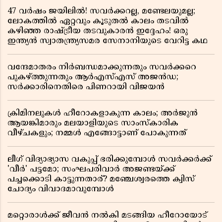
47 വർഷം ജയിലിൽ! സവർക്കറല്ല, മണ്ടേലയുമല്ല;
ലോകത്തിൽ ഏറ്റവും കൂടുതൽ കാലം തടവിൽ
കഴിഞ്ഞ രാഷ്ട്രീയ തടവുകാരൻ ഇദ്ദേഹം! ഒരു
ഇന്ത്യൻ സ്വാതന്ത്ര്യസമര സേനാനിയുടെ വേറിട്ട കഥ
വന്ദേമാതരം നിർബന്ധമാക്കുന്നതും സവർക്കറെ
പുകഴ്ത്തുന്നതും ആർഎസ്എസ് അജൻഡ;
സർക്കാരിനെതിരെ പിണറായി വിജയൻ
ക്രിമിനലുകൾ ഹീറോകളാകുന്ന കാലം; അർജുൻ
ആയങ്കിമാരും മലയാളിയുടെ സാംസ്കാരിക
വീഴ്ചകളും; നമ്മൾ എങ്ങോട്ടാണ് പോകുന്നത്
ലീഗ് വിദ്യാഭ്യാസ വകുപ്പ് ഭരിക്കുമ്പോൾ സവർക്കർക്ക്
'വീർ' പട്ടമോ; സംഘപരിവാർ അജണ്ടയ്ക്ക്
പച്ചക്കൊടി കാട്ടുന്നതാര്? മഞ്ചേശ്വരത്തെ ക്വിസ്
ചോദ്യം വിവാദമാവുമ്പോൾ
മറ്റൊരാൾക്ക് ജീവൻ നൽകി മടങ്ങിയ ഹീറോയോട്