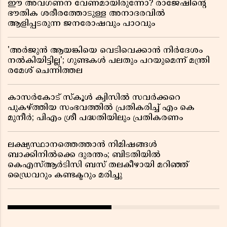
ഈ അവഗണന വേണമായിരുന്നോ? രാജേഷിൻ്റെ
ഭൗതിക ശരീരത്തോടുള്ള അനാദരവിൽ
ആളിപ്പടരുന്ന ജനരോഷവും പാഠവും
'അർജുൻ ആയങ്കിയെ വെടിവെക്കാൻ നിർദേശം
നൽകിയിട്ടില്ല'; ഗുണ്ടകൾ പലതും പറയുമെന്ന് മന്ത്രി
രമേശ് ചെന്നിത്തല
കാസർകോട് സ്കൂൾ ക്വിസിൽ സവർക്കറെ
പുകഴ്ത്തിയ സംഭവത്തിൽ പ്രതികരിച്ച് എം കെ
മുനീർ; പിഎം ശ്രീ പദ്ധതിയിലും പ്രതികരണം
ലക്ഷ്യസ്ഥാനത്തെത്താൻ നിമിഷങ്ങൾ
ബാക്കിനിൽക്കെ ദുരന്തം; ബിടതിയിൽ
കെഎസ്ആർടിസി ബസ് തലകീഴായി മറിഞ്ഞ്
ഡ്രൈവറും കണ്ടക്ടറും മരിച്ചു