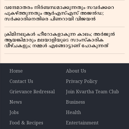
വന്ദേമാതരം നിർബന്ധമാക്കുന്നതും സവർക്കറെ
പുകഴ്ത്തുന്നതും ആർഎസ്എസ് അജൻഡ;
സർക്കാരിനെതിരെ പിണറായി വിജയൻ
ക്രിമിനലുകൾ ഹീറോകളാകുന്ന കാലം; അർജുൻ
ആയങ്കിമാരും മലയാളിയുടെ സാംസ്കാരിക
വീഴ്ചകളും; നമ്മൾ എങ്ങോട്ടാണ് പോകുന്നത്
Home
About Us
Contact Us
Privacy Policy
Grievance Redressal
Join Kvartha Team Club
News
Business
Jobs
Health
Food & Recipes
Entertainment