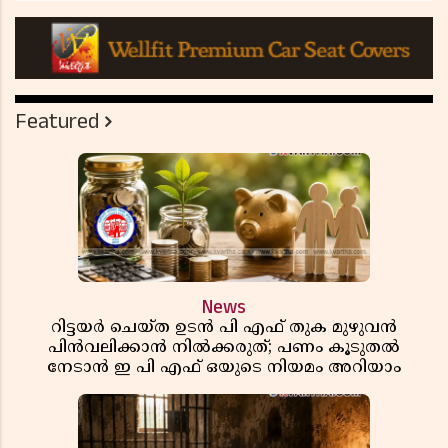
Featured
News
റിട്ടയർ ചെയ്ത ഉടൻ പി എഫ് തുക മുഴുവൻ
പിൻവലിക്കാൻ നിൽക്കരുത്; പണം കൂടുതൽ
നേടാൻ ഇ പി എഫ് ഒയുടെ നിയമം അറിയാം