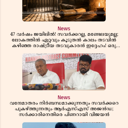
News
47 വർഷം ജയിലിൽ! സവർക്കറല്ല, മണ്ടേലയുമല്ല;
ലോകത്തിൽ ഏറ്റവും കൂടുതൽ കാലം തടവിൽ
കഴിഞ്ഞ രാഷ്ട്രീയ തടവുകാരൻ ഇദ്ദേഹം! ഒരു
ഇന്ത്യൻ സ്വാതന്ത്ര്യസമര സേനാനിയുടെ വേറിട്ട കഥ
News
വന്ദേമാതരം നിർബന്ധമാക്കുന്നതും സവർക്കറെ
പുകഴ്ത്തുന്നതും ആർഎസ്എസ് അജൻഡ;
സർക്കാരിനെതിരെ പിണറായി വിജയൻ