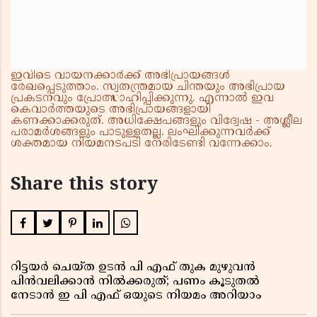
ഇവിടെ വായനക്കാർക്ക് അഭിപ്രായങ്ങൾ
രേഖപ്പെടുത്താം. സ്വതന്ത്രമായ ചിന്തയും അഭിപ്രായ
പ്രകടനവും പ്രോത്സാഹിപ്പിക്കുന്നു. എന്നാൽ ഇവ
കെവാർത്തയുടെ അഭിപ്രായങ്ങളായി
കണക്കാക്കരുത്. അധിക്ഷേപങ്ങളും വിദ്വേഷ - അശ്ലീല
പരാമർശങ്ങളും പാടുള്ളതല്ല. ലംഘിക്കുന്നവർക്ക്
ശക്തമായ നിയമനടപടി നേരിടേണ്ടി വന്നേക്കാം.
Share this story
റിട്ടയർ ചെയ്ത ഉടൻ പി എഫ് തുക മുഴുവൻ
പിൻവലിക്കാൻ നിൽക്കരുത്; പണം കൂടുതൽ
നേടാൻ ഇ പി എഫ് ഒയുടെ നിയമം അറിയാം