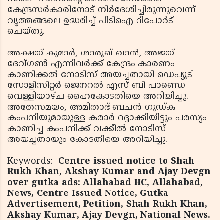
കേന്ദ്രസര്‍കാരിനോട് നിര്‍ദേശിച്ചിരുന്നുവെന്ന്
വൃത്തങ്ങലെ ഉദ്ധരിച്ച് പിടിഐ റിപോര്‍ട്
ചെയ്തു.
അക്ഷയ് കുമാര്‍, ശാരൂഖ് ഖാന്‍, അജയ്
ദേവ്ഗണ്‍ എന്നിവര്‍ക്ക് കേന്ദ്രം കാരണം
കാണിക്കല്‍ നോടിസ് അയച്ചതായി ഡെപ്യൂടി
സോളിസിറ്റര്‍ ജെനറല്‍ എസ് ബി പാണ്ഡെ
വെള്ളിയാഴ്ച ഹൈകോടതിയെ അറിയിച്ചു.
അതേസമയം, അമിതാഭ് ബചന്‍ ഗുഡ്ക
കംപനിയുമായുള്ള കരാര്‍ റദ്ദാക്കിയിട്ടും പരസ്യം
കാണിച്ച കംപനിക്ക് വക്കീല്‍ നോടിസ്
അയച്ചതായും കോടതിയെ അറിയിച്ചു.
Keywords:
Centre issued notice to Shah
Rukh Khan, Akshay Kumar and Ajay Devgn
over gutka ads: Allahabad HC, Allahabad,
News, Centre Issued Notice, Gutka
Advertisement, Petition, Shah Rukh Khan,
Akshay Kumar, Ajay Devgn, National News.