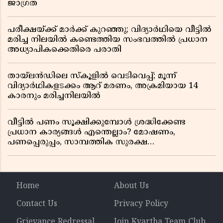
ജാഗ്രത
പരീക്ഷയ്ക്ക് മാർക്ക് കുറഞ്ഞു; വിദ്യാർഥിയെ വീട്ടിൽ
മരിച്ച നിലയിൽ കണ്ടെത്തിയ സംഭവത്തിൽ പ്രധാന
അധ്യാപികക്കെതിരെ പരാതി
തായ്‌ലൻഡിലെ സ്‌കൂളിൽ വെടിവെപ്പ്; മൂന്ന്
വിദ്യാർഥികളടക്കം ആറ് മരണം, അക്രമിയായ 14
കാരനും മരിച്ചനിലയിൽ
വീട്ടിൽ പണം സൂക്ഷിക്കുമ്പോൾ ശ്രദ്ധിക്കേണ്ട
പ്രധാന കാര്യങ്ങൾ എന്തെല്ലാം? മോഷണം,
പണപ്പെരുപ്പം, സാമ്പത്തിക സുരക്ഷ
എന്നിവയെക്കുറിച്ച് അറിയാം
Home
About Us
Contact Us
Privacy Policy
Grievance Redressal
Join Kvartha Team Club