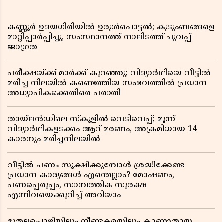
കണ്ണൂർ ഉദയഗിരിയിൽ ഉരുൾപൊട്ടൽ; കുടുംബങ്ങളെ
മാറ്റിപ്പാർപ്പിച്ചു, സംസ്ഥാനത്ത് നാലിടത്ത് ചുവപ്പ്
ജാഗ്രത
പരീക്ഷയ്ക്ക് മാർക്ക് കുറഞ്ഞു; വിദ്യാർഥിയെ വീട്ടിൽ
മരിച്ച നിലയിൽ കണ്ടെത്തിയ സംഭവത്തിൽ പ്രധാന
അധ്യാപികക്കെതിരെ പരാതി
തായ്‌ലൻഡിലെ സ്‌കൂളിൽ വെടിവെപ്പ്; മൂന്ന്
വിദ്യാർഥികളടക്കം ആറ് മരണം, അക്രമിയായ 14
കാരനും മരിച്ചനിലയിൽ
വീട്ടിൽ പണം സൂക്ഷിക്കുമ്പോൾ ശ്രദ്ധിക്കേണ്ട
പ്രധാന കാര്യങ്ങൾ എന്തെല്ലാം? മോഷണം,
പണപ്പെരുപ്പം, സാമ്പത്തിക സുരക്ഷ
എന്നിവയെക്കുറിച്ച് അറിയാം
മുതലപ്പൊഴിയിലും നീണ്ടകരയിലും കാണാതായ