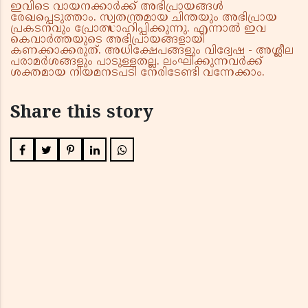
ഇവിടെ വായനക്കാർക്ക് അഭിപ്രായങ്ങൾ
രേഖപ്പെടുത്താം. സ്വതന്ത്രമായ ചിന്തയും അഭിപ്രായ
പ്രകടനവും പ്രോത്സാഹിപ്പിക്കുന്നു. എന്നാൽ ഇവ
കെവാർത്തയുടെ അഭിപ്രായങ്ങളായി
കണക്കാക്കരുത്. അധിക്ഷേപങ്ങളും വിദ്വേഷ - അശ്ലീല
പരാമർശങ്ങളും പാടുള്ളതല്ല. ലംഘിക്കുന്നവർക്ക്
ശക്തമായ നിയമനടപടി നേരിടേണ്ടി വന്നേക്കാം.
Share this story