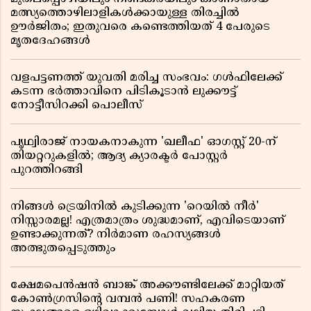
മത്സ്യത്തൊഴിലാളികൾക്കായുള്ള തിരച്ചിൽ
ഊർജിതം; ഇതുവരെ കണ്ടെത്തിയത് 4 പേരുടെ
മൃതദേഹങ്ങൾ
വളപട്ടണത്ത് യുവതി മരിച്ച സംഭവം: ഗൾഫിലേക്ക്
കടന്ന ഭർത്താവിനെ പിടികൂടാൻ ലുക്കൗട്ട്
നോട്ടീസിറക്കി പൊലീസ്
പൃഥ്വിരാജ് നായകനാകുന്ന 'ഖലീഫ' ഓഗസ്റ്റ് 20-ന്
തിയറ്ററുകളിൽ; ആദ്യ ക്യാരക്ടർ പോസ്റ്റർ
പുറത്തിറങ്ങി
നിങ്ങൾ ട്രെയിനിൽ കുടിക്കുന്ന 'റെയിൽ നീർ'
നിസ്സാരമല്ല! എത്രമാത്രം ശുദ്ധമാണ്, എവിടെയാണ്
ഉണ്ടാക്കുന്നത്? നിർമാണ രഹസ്യങ്ങൾ
അത്ഭുതപ്പെടുത്തും
ക്ഷേമപെൻഷൻ ബാങ്ക് അക്കൗണ്ടിലേക്ക് മാറ്റിയത്
കോൺഗ്രസിന്റെ വമ്പൻ പണി! സഹകരണ