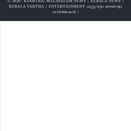
©
2026
‧ KVARTHA: MALAYALAM NEWS | KERALA NEWS |
KERALA VARTHA | ENTERTAINMENT ചുറ്റുവട്ടം മലയാളം
വാര്‍ത്തകൾ |