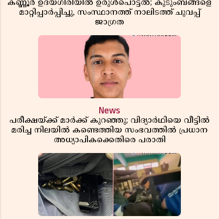
കണ്ണൂർ ഉദയഗിരിയിൽ ഉരുൾപൊട്ടൽ; കുടുംബങ്ങളെ
മാറ്റിപ്പാർപ്പിച്ചു, സംസ്ഥാനത്ത് നാലിടത്ത് ചുവപ്പ്
ജാഗ്രത
News
പരീക്ഷയ്ക്ക് മാർക്ക് കുറഞ്ഞു; വിദ്യാർഥിയെ വീട്ടിൽ
മരിച്ച നിലയിൽ കണ്ടെത്തിയ സംഭവത്തിൽ പ്രധാന
അധ്യാപികക്കെതിരെ പരാതി