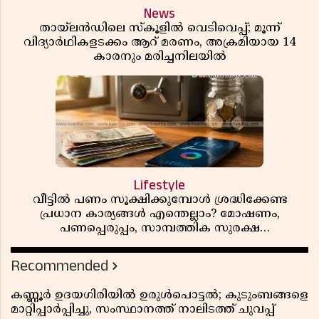
News
തായ്‌ലൻഡിലെ സ്‌കൂളിൽ വെടിവെപ്പ്; മൂന്ന്
വിദ്യാർഥികളടക്കം ആറ് മരണം, അക്രമിയായ 14
കാരനും മരിച്ചനിലയിൽ
Lifestyle
വീട്ടിൽ പണം സൂക്ഷിക്കുമ്പോൾ ശ്രദ്ധിക്കേണ്ട
പ്രധാന കാര്യങ്ങൾ എന്തെല്ലാം? മോഷണം,
പണപ്പെരുപ്പം, സാമ്പത്തിക സുരക്ഷ
എന്നിവയെക്കുറിച്ച് അറിയാം
Recommended
കണ്ണൂർ ഉദയഗിരിയിൽ ഉരുൾപൊട്ടൽ; കുടുംബങ്ങളെ
മാറ്റിപ്പാർപ്പിച്ചു, സംസ്ഥാനത്ത് നാലിടത്ത് ചുവപ്പ്