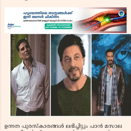
ഉന്നത പുരസ്‌കാരങ്ങള്‍ ലഭിച്ചിട്ടും പാന്‍ മസാല