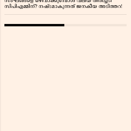
സംഘങ്ങളെ ഒഴിവാക്കുമ്പോൾ വലിയ തിരിച്ചടി
സിപിഎമ്മിന്? നഷ്ടമാകുന്നത് ജനകീയ അടിത്തറ!