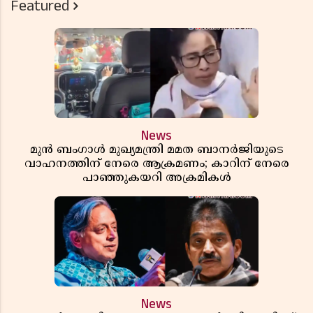
Featured
News
മുൻ ബംഗാൾ മുഖ്യമന്ത്രി മമത ബാനർജിയുടെ
വാഹനത്തിന് നേരെ ആക്രമണം; കാറിന് നേരെ
പാഞ്ഞുകയറി അക്രമികൾ
News