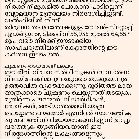
സൈറ്റുകൾ മുഖേനെ ടിക്കറ്റെടുത്താലും ഈ
നിരക്കിന് മുകളിൽ പോകാൻ പാടില്ലെന്ന്
വ്യോമയാന മന്ത്രാലയം നിർദേശിച്ചിട്ടുണ്ട്.
ഡൽഹിയിൽ നിന്ന്
തിരുവനന്തപുരത്തേക്കുള്ള നോൺ-സ്‌റ്റോപ്പ്
എയർ ഇന്ത്യ ടിക്കറ്റിന് 55,955 മുതൽ 64,557
രൂപ വരെ നിരക്ക് ഈടാക്കിയ
സാഹചര്യത്തിലാണ് കേന്ദ്രത്തിൻ്റെ ഈ
കർശന ഇടപെടൽ.
ചൂഷണം തടയലാണ് ലക്ഷ്യം
ഈ രീതി വിമാന സർവീസുകൾ സാധാരണ
നിലയിലേക്ക് മാറുന്നതുവരെ തുടരുമെന്നും
ഉത്തരവിൽ വ്യക്തമാക്കുന്നു. ദുരിതത്തിലായ
യാത്രക്കാരെ ചൂഷണം ചെയ്യുന്നത് തടയുക,
മുതിർന്ന പൗരന്മാർ, വിദ്യാർഥികൾ,
രോഗികൾ, അടിയന്തരമായി യാത്ര
ചെയ്യേണ്ട പൗരന്മാർ എന്നിവർ സാമ്പത്തിക
ചൂഷണത്തിന് വിധേയരാകുന്നില്ലെന്ന് ഉറപ്പു
വരുത്തുക തുടങ്ങിയവയാണ് ഈ
നിർദേശത്തിൻ്റെ ലക്ഷ്യങ്ങളെന്നും