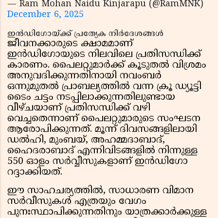
— Ram Mohan Naidu Kinjarapu (@RamMNK)
December 6, 2025
ഇൻഡിഗോയ്ക്ക് പ്രത്യേക നിർദേശങ്ങൾ
ജീവനക്കാരുടെ ക്ഷാമമാണ്
ഇൻഡിഗോയുടെ നിലവിലെ പ്രതിസന്ധിക്ക്
കാരണം. പൈലറ്റുമാർക്ക് കൂടുതൽ വിശ്രമം
അനുവദിക്കുന്നതിനായി നവംബർ
ഒന്നുമുതൽ പ്രാബല്യത്തിൽ വന്ന ക്രൂ ഡ്യൂട്ടി
ടൈം ചട്ടം നടപ്പിലാക്കുന്നതിലുണ്ടായ
വീഴ്ചയാണ് പ്രതിസന്ധിക്ക് വഴി
വെച്ചതെന്നാണ് പൈലറ്റുമാരുടെ സംഘടന
ആരോപിക്കുന്നത്. മൂന്ന് ദിവസങ്ങളിലായി
ഡൽഹി, മുംബയ്, അഹമ്മദാബാദ്,
ഹൈദരാബാദ് എന്നിവിടങ്ങളിൽ നിന്നുള്ള
550 ഓളം സർവ്വീസുകളാണ് ഇൻഡിഗോ
റദ്ദാക്കിയത്.
ഈ സാഹചര്യത്തിൽ, സാധാരണ വിമാന
സർവീസുകൾ എത്രയും വേഗം
പുനഃസ്ഥാപിക്കുന്നതിനും യാത്രക്കാർക്കുള്ള