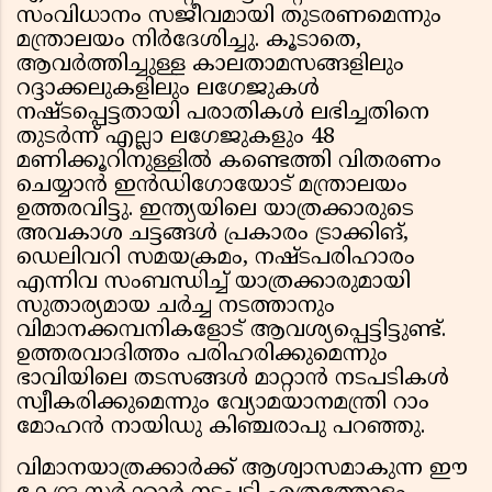
സംവിധാനം സജീവമായി തുടരണമെന്നും
മന്ത്രാലയം നിർദേശിച്ചു. കൂടാതെ,
ആവർത്തിച്ചുള്ള കാലതാമസങ്ങളിലും
റദ്ദാക്കലുകളിലും ലഗേജുകൾ
നഷ്‌ടപ്പെട്ടതായി പരാതികൾ ലഭിച്ചതിനെ
തുടർന്ന് എല്ലാ ലഗേജുകളും 48
മണിക്കൂറിനുള്ളിൽ കണ്ടെത്തി വിതരണം
ചെയ്യാൻ ഇൻഡിഗോയോട് മന്ത്രാലയം
ഉത്തരവിട്ടു. ഇന്ത്യയിലെ യാത്രക്കാരുടെ
അവകാശ ചട്ടങ്ങൾ പ്രകാരം ട്രാക്കിങ്,
ഡെലിവറി സമയക്രമം, നഷ്ട‌പരിഹാരം
എന്നിവ സംബന്ധിച്ച് യാത്രക്കാരുമായി
സുതാര്യമായ ചർച്ച നടത്താനും
വിമാനക്കമ്പനികളോട് ആവശ്യപ്പെട്ടിട്ടുണ്ട്.
ഉത്തരവാദിത്തം പരിഹരിക്കുമെന്നും
ഭാവിയിലെ തടസങ്ങൾ മാറ്റാൻ നടപടികൾ
സ്വീകരിക്കുമെന്നും വ്യോമയാനമന്ത്രി റാം
മോഹൻ നായിഡു കിഞ്ചരാപു പറഞ്ഞു.
വിമാനയാത്രക്കാർക്ക് ആശ്വാസമാകുന്ന ഈ