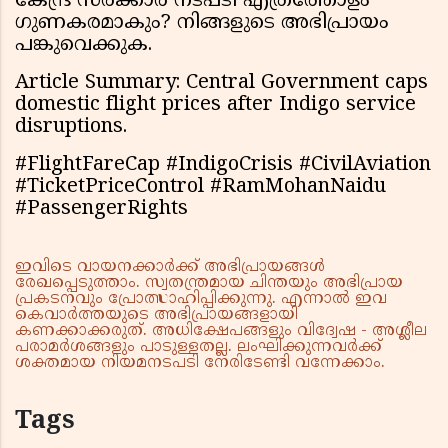
കേന്ദ്ര സർക്കാർ നടപടി എത്രത്തോളം
ഗുണകരമാകും? നിങ്ങളുടെ അഭിപ്രായം
പങ്കുവെക്കുക.
Article Summary: Central Government caps
domestic flight prices after Indigo service
disruptions.
#FlightFareCap #IndigoCrisis #CivilAviation
#TicketPriceControl #RamMohanNaidu
#PassengerRights
ഇവിടെ വായനക്കാർക്ക് അഭിപ്രായങ്ങൾ
രേഖപ്പെടുത്താം. സ്വതന്ത്രമായ ചിന്തയും അഭിപ്രായ
പ്രകടനവും പ്രോത്സാഹിപ്പിക്കുന്നു. എന്നാൽ ഇവ
കെവാർത്തയുടെ അഭിപ്രായങ്ങളായി
കണക്കാക്കരുത്. അധിക്ഷേപങ്ങളും വിദ്വേഷ - അശ്ലീല
പരാമർശങ്ങളും പാടുള്ളതല്ല. ലംഘിക്കുന്നവർക്ക്
ശക്തമായ നിയമനടപടി നേരിടേണ്ടി വന്നേക്കാം.
Tags