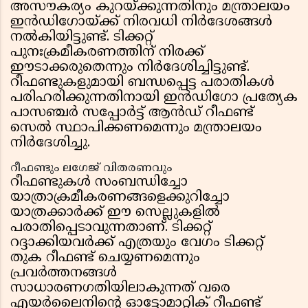
അസൗകര്യം കുറയ്ക്കുന്നതിനും മന്ത്രാലയം
ഇൻഡിഗോയ്ക്ക് നിരവധി നിർദേശങ്ങൾ
നൽകിയിട്ടുണ്ട്. ടിക്കറ്റ്
പുനഃക്രമീകരണത്തിന് നിരക്ക്
ഈടാക്കരുതെന്നും നിർദേശിച്ചിട്ടുണ്ട്.
റീഫണ്ടുകളുമായി ബന്ധപ്പെട്ട പരാതികൾ
പരിഹരിക്കുന്നതിനായി ഇൻഡിഗോ പ്രത്യേക
പാസഞ്ചർ സപ്പോർട്ട് ആൻഡ് റീഫണ്ട്
സെൽ സ്ഥാപിക്കണമെന്നും മന്ത്രാലയം
നിർദേശിച്ചു.
റീഫണ്ടും ലഗേജ് വിതരണവും
റീഫണ്ടുകൾ സംബന്ധിച്ചോ
യാത്രാക്രമീകരണങ്ങളെക്കുറിച്ചോ
യാത്രക്കാർക്ക് ഈ സെല്ലുകളിൽ
പരാതിപ്പെടാവുന്നതാണ്. ടിക്കറ്റ്
റദ്ദാക്കിയവർക്ക് എത്രയും വേഗം ടിക്കറ്റ്
തുക റീഫണ്ട് ചെയ്യണമെന്നും
പ്രവർത്തനങ്ങൾ
സാധാരണഗതിയിലാകുന്നത് വരെ
എയർലൈനിൻ്റെ ഓട്ടോമാറ്റിക് റീഫണ്ട്