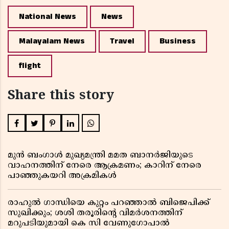
National News
News
Malayalam News
Travel
Business
flight
Share this story
മുൻ ബംഗാൾ മുഖ്യമന്ത്രി മമത ബാനർജിയുടെ
വാഹനത്തിന് നേരെ ആക്രമണം; കാറിന് നേരെ
പാഞ്ഞുകയറി അക്രമികൾ
രാഹുൽ ഗാന്ധിയെ കുറ്റം പറഞ്ഞാൽ ബിജെപിക്ക്
സുഖിക്കും; ശശി തരൂരിന്റെ വിമർശനത്തിന്
മറുപടിയുമായി കെ സി വേണുഗോപാൽ