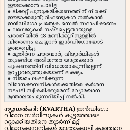
ഈടാക്കാൻ പാടില്ല.
● ടിക്കറ്റ് പുനഃക്രമീകരണത്തിന് നിരക്ക്
ഈടാക്കരുത്; റീഫണ്ടുകൾ നൽകാൻ
ഇൻഡിഗോ പ്രത്യേക സെൽ സ്ഥാപിക്കണം.
● ലഗേജുകൾ നഷ്‌ടപ്പെട്ടതായുള്ള
പരാതിയിൽ 48 മണിക്കൂറിനുള്ളിൽ
വിതരണം ചെയ്യാൻ ഇൻഡിഗോയോട്
ഉത്തരവിട്ടു.
● മുതിർന്ന പൗരന്മാർ, വിദ്യാർഥികൾ
തുടങ്ങിയ അടിയന്തര യാത്രക്കാർ
ചൂഷണത്തിന് വിധേയരാകുന്നില്ലെന്ന്
ഉറപ്പുവരുത്തുകയാണ് ലക്ഷ്യം.
● നിയമം ലംഘിക്കുന്ന
വിമാനക്കമ്പനികൾക്കെതിരെ കർശന
നടപടി സ്വീകരിക്കുമെന്ന് വ്യോമയാന
മന്ത്രാലയം മുന്നറിയിപ്പ് നൽകി.
ന്യൂഡൽഹി: (KVARTHA)
ഇൻഡിഗോ
വിമാന സർവീസുകൾ കൂട്ടത്തോടെ
റദ്ദാക്കിയതിനെ തുടർന്ന് മറ്റ്
വിമാനക്കമ്പനികൾ യാത്രാക്കൂലി കുത്തനെ