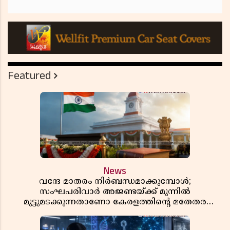
Featured
News
വന്ദേ മാതരം നിർബന്ധമാക്കുമ്പോൾ;
സംഘപരിവാർ അജണ്ടയ്ക്ക് മുന്നിൽ
മുട്ടുമടക്കുന്നതാണോ കേരളത്തിന്റെ മതേതര
പാരമ്പര്യം?