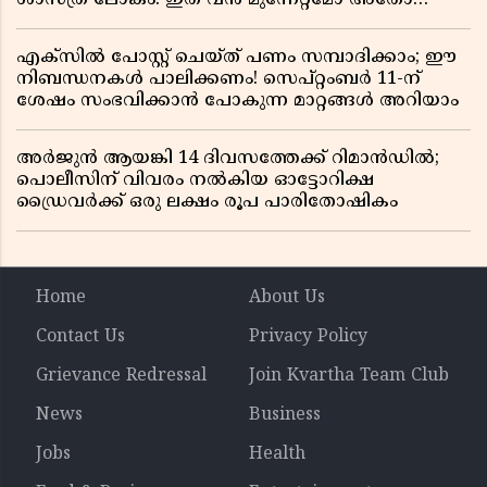
വലിയ ഭീഷണിയോ?
എക്സിൽ പോസ്റ്റ് ചെയ്ത് പണം സമ്പാദിക്കാം; ഈ
നിബന്ധനകൾ പാലിക്കണം! സെപ്റ്റംബർ 11-ന്
ശേഷം സംഭവിക്കാൻ പോകുന്ന മാറ്റങ്ങൾ അറിയാം
അർജുൻ ആയങ്കി 14 ദിവസത്തേക്ക് റിമാൻഡിൽ;
പൊലീസിന് വിവരം നൽകിയ ഓട്ടോറിക്ഷ
ഡ്രൈവർക്ക് ഒരു ലക്ഷം രൂപ പാരിതോഷികം
Home
About Us
Contact Us
Privacy Policy
Grievance Redressal
Join Kvartha Team Club
News
Business
Jobs
Health