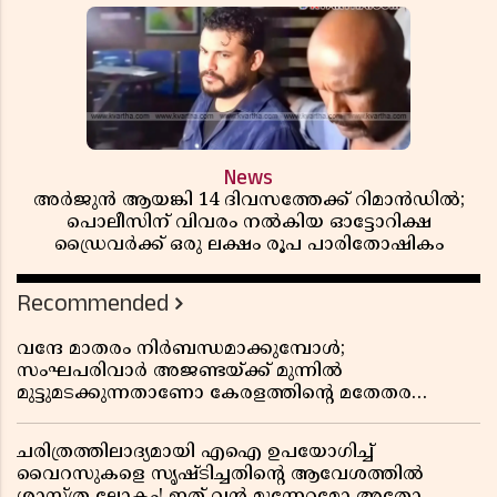
News
അർജുൻ ആയങ്കി 14 ദിവസത്തേക്ക് റിമാൻഡിൽ;
പൊലീസിന് വിവരം നൽകിയ ഓട്ടോറിക്ഷ
ഡ്രൈവർക്ക് ഒരു ലക്ഷം രൂപ പാരിതോഷികം
Recommended
വന്ദേ മാതരം നിർബന്ധമാക്കുമ്പോൾ;
സംഘപരിവാർ അജണ്ടയ്ക്ക് മുന്നിൽ
മുട്ടുമടക്കുന്നതാണോ കേരളത്തിന്റെ മതേതര
പാരമ്പര്യം?
ചരിത്രത്തിലാദ്യമായി എഐ ഉപയോഗിച്ച്
വൈറസുകളെ സൃഷ്ടിച്ചതിന്റെ ആവേശത്തിൽ
ശാസ്ത്ര ലോകം! ഇത് വൻ മുന്നേറ്റമോ അതോ