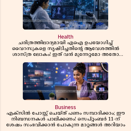
Health
ചരിത്രത്തിലാദ്യമായി എഐ ഉപയോഗിച്ച്
വൈറസുകളെ സൃഷ്ടിച്ചതിന്റെ ആവേശത്തിൽ
ശാസ്ത്ര ലോകം! ഇത് വൻ മുന്നേറ്റമോ അതോ
വലിയ ഭീഷണിയോ?
Business
എക്സിൽ പോസ്റ്റ് ചെയ്ത് പണം സമ്പാദിക്കാം; ഈ
നിബന്ധനകൾ പാലിക്കണം! സെപ്റ്റംബർ 11-ന്
ശേഷം സംഭവിക്കാൻ പോകുന്ന മാറ്റങ്ങൾ അറിയാം