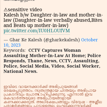
⚠sensitive video
Kalesh b/w Daughter-in-law and mother-in-
law (Daughter-in-law verbally abused,Bites
and Beats up mother-in-law)
pic.twitter.com/IU0HLOUfVM
— Ghar Ke Kalesh (@gharkekalesh)
October
10, 2023
Keywords:
CCTV Captures Woman
Assaulting Mother-In-Law At Home; Police
Responds, Thane, News, CCTV, Assaulting,
Police, Social Media, Video, Social Worker,
National News.
ഇവിടെ വായനക്കാർക്ക് അഭിപ്രായങ്ങൾ
രേഖപ്പെടുത്താം. സ്വതന്ത്രമായ ചിന്തയും അഭിപ്രായ
പ്രകടനവും പ്രോത്സാഹിപ്പിക്കുന്നു. എന്നാൽ ഇവ
കെവാർത്തയുടെ അഭിപ്രായങ്ങളായി
കണക്കാക്കരുത്. അധിക്ഷേപങ്ങളും വിദ്വേഷ - അശ്ലീല
പരാമർശങ്ങളും പാടുള്ളതല്ല. ലംഘിക്കുന്നവർക്ക്