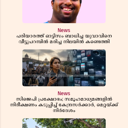
News
പരിയാരത്ത് ഓട്ടിസം ബാധിച്ച യുവാവിനെ
വീട്ടുപറമ്പിൽ മരിച്ച നിലയിൽ കണ്ടെത്തി
News
സിജെപി പ്രക്ഷോഭം; സമൂഹമാധ്യമങ്ങളിൽ
നിരീക്ഷണം കടുപ്പിച്ച് കേന്ദ്രസർക്കാർ, മെറ്റയ്ക്ക്
നിർദേശം