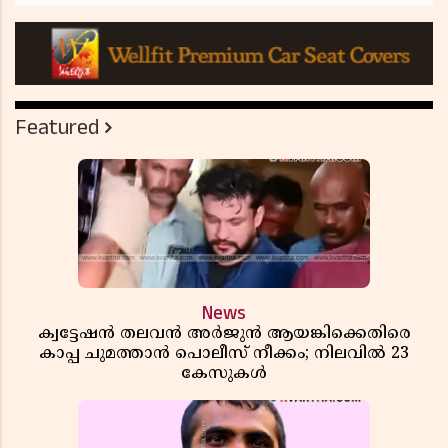
Featured
News
ക്വട്ടേഷൻ തലവൻ അർജുൻ ആയങ്കിക്കെതിരെ
കാപ്പ ചുമത്താൻ പൊലീസ് നീക്കം; നിലവിൽ 23
കേസുകൾ