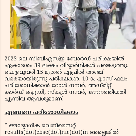
2023-ലെ സിബിഎസ്ഇ ബോര്‍ഡ് പരീക്ഷയില്‍
ഏകദേശം 39 ലക്ഷം വിദ്യാര്‍ഥികള്‍ പങ്കെടുത്തു.
ഫെബ്രുവരി 15 മുതല്‍ ഏപ്രില്‍ അഞ്ച്
വരെയായിരുന്നു പരീക്ഷകള്‍. 10-ാം ക്ലാസ് ഫലം
പരിശോധിക്കാന്‍ റോള്‍ നമ്പര്‍, അഡ്മിറ്റ്
കാര്‍ഡ് ഐഡി, സ്‌കൂള്‍ നമ്പര്‍, ജനനത്തീയതി
എന്നിവ ആവശ്യമാണ്.
എങ്ങനെ പരിശോധിക്കാം
* ഔദ്യോഗിക വെബ്‌സൈറ്റ്
results(dot)cbse(dot)nic(dot)in അല്ലെങ്കില്‍