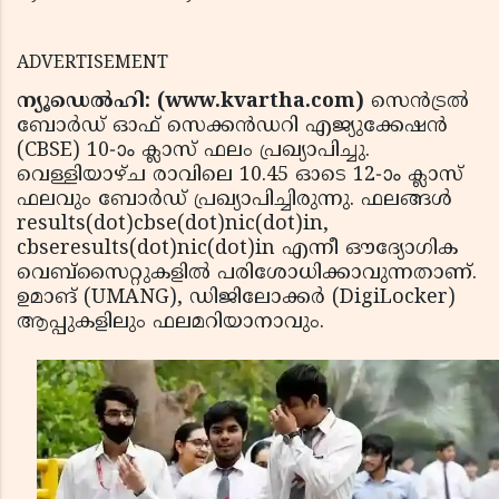
ADVERTISEMENT
ന്യൂഡെല്‍ഹി: (www.kvartha.com)
സെന്‍ട്രല്‍
ബോര്‍ഡ് ഓഫ് സെക്കന്‍ഡറി എജ്യുക്കേഷന്‍
(CBSE) 10-ാം ക്ലാസ് ഫലം പ്രഖ്യാപിച്ചു.
വെള്ളിയാഴ്ച രാവിലെ 10.45 ഓടെ 12-ാം ക്ലാസ്
ഫലവും ബോര്‍ഡ് പ്രഖ്യാപിച്ചിരുന്നു. ഫലങ്ങള്‍
results(dot)cbse(dot)nic(dot)in,
cbseresults(dot)nic(dot)in എന്നീ ഔദ്യോഗിക
വെബ്സൈറ്റുകളില്‍ പരിശോധിക്കാവുന്നതാണ്.
ഉമാങ് (UMANG), ഡിജിലോക്കര്‍ (DigiLocker)
ആപ്പുകളിലും ഫലമറിയാനാവും.