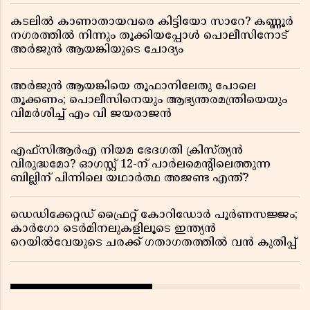
കടലിൽ കാണാതായവരെ കിട്ടിയോ സാറേ? കണ്ണൂർ
നഗരത്തിൽ നിന്നും തൂക്കിയപ്പോൾ പൊലീസിനോട്
അർജുൻ ആയങ്കിയുടെ ചോദ്യം
അർജുൻ ആയങ്കിയെ തൂഫാനിലേതു പോലെ
തൂക്കണം; പൊലീസിനെയും ആഭ്യന്തരമന്ത്രിയെയും
വിമർശിച്ച് എം വി ജയരാജൻ
എഫ്സിആർഎ നിയമ ഭേദഗതി ക്രിസ്ത്യൻ
വിരുദ്ധമോ? ഓഗസ്റ്റ് 12-ന് പാർലമെന്റിലെത്തുന്ന
ബില്ലിന് പിന്നിലെ യഥാർത്ഥ അജണ്ട എന്ത്?
ഡെഡിക്കേറ്റഡ് ഫ്രൈറ്റ് കോറിഡോർ പൂർണസജ്ജം;
കാർഗോ ടെർമിനലുകളിലൂടെ ഇന്ത്യൻ
റെയിൽവേയുടെ ചരക്ക് ഗതാഗതത്തിൽ വൻ കുതിപ്പ്