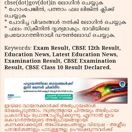
cbse(dot)gov(dot)in ലോഗിന്‍ ചെയ്യുക
* ഹോംപേജില്‍, പത്താം ഫല ലിങ്കില്‍ ക്ലിക്ക്
ചെയ്യുക
* ചോദിച്ച വിവരങ്ങള്‍ നല്‍കി ലോഗിന്‍ ചെയ്യുക
* ഫലം സ്‌ക്രീനില്‍ ദൃശ്യമാകും. ഭാവിയിലെ
ഉപയോഗത്തിനായി ഡൗണ്‍ലോഡ് ചെയ്യുക.
Keywords:
Exam Result, CBSE 12th Result,
Education News, Latest Education News,
Examination Result, CBSE Examination
Result, CBSE Class 10 Result Declared.
< !- START disable copy paste -->
ഇവിടെ വായനക്കാർക്ക് അഭിപ്രായങ്ങൾ
രേഖപ്പെടുത്താം. സ്വതന്ത്രമായ ചിന്തയും അഭിപ്രായ
പ്രകടനവും പ്രോത്സാഹിപ്പിക്കുന്നു. എന്നാൽ ഇവ
കെവാർത്തയുടെ അഭിപ്രായങ്ങളായി
കണക്കാക്കരുത്. അധിക്ഷേപങ്ങളും വിദ്വേഷ - അശ്ലീല
പരാമർശങ്ങളും പാടുള്ളതല്ല. ലംഘിക്കുന്നവർക്ക്