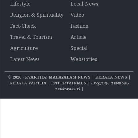
Lifestyle
Local-News
Religion & Spirituality
Video
Fact-Check
Fashion
Travel & Tourism
Article
Agriculture
Special
Latest News
Webstories
©
2026
‧ KVARTHA: MALAYALAM NEWS | KERALA NEWS |
KERALA VARTHA | ENTERTAINMENT ചുറ്റുവട്ടം മലയാളം
വാര്‍ത്തകൾ |