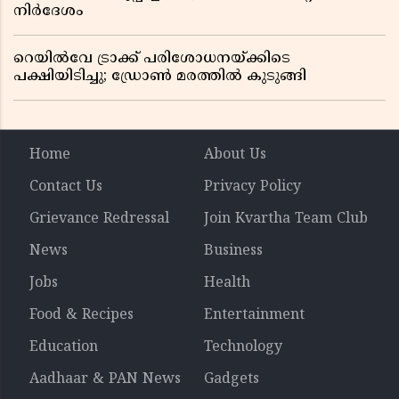
നിർദേശം
റെയിൽവേ ട്രാക്ക് പരിശോധനയ്ക്കിടെ
പക്ഷിയിടിച്ചു; ഡ്രോൺ മരത്തിൽ കുടുങ്ങി
Home
About Us
Contact Us
Privacy Policy
Grievance Redressal
Join Kvartha Team Club
News
Business
Jobs
Health
Food & Recipes
Entertainment
Education
Technology
Aadhaar & PAN News
Gadgets