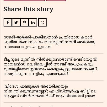
Share this story
സൗദി-തുർക്കി-പാകിസ്താൻ പ്രതിരോധ കരാർ;
പുതിയ സൈനിക ചേരിയല്ലെന്ന് സൗദി അറേബ്യ,
വിമർശനവുമായി ഇറാൻ
ടീച്ചറുടെ മുന്നിൽ നിൽക്കുമ്പോഴാണ് വെടിയേറ്റത്;
തായ്‌ലൻഡ് വെടിവെപ്പിൽ അഞ്ച് അധ്യാപകരും
മുത്തശ്ശീമുത്തശ്ശന്മാരും കൊല്ലപ്പെട്ടു, മരണസംഖ്യ 7;
ഞെട്ടിക്കുന്ന വെളിപ്പെടുത്തലുകൾ
‘വിദേശ ഫണ്ടുകൾ അമേരിക്കയും
നിയന്ത്രിക്കുന്നുണ്ടല്ലോ’; എഫ്സിആർഎ ബില്ലിലെ
യുഎസ് വിമർശനങ്ങൾക്ക് മറുപടിയുമായി ഇന്ത്യ