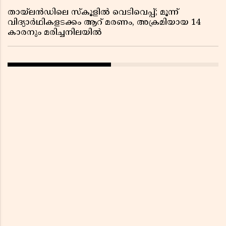
തായ്‌ലൻഡിലെ സ്‌കൂളിൽ വെടിവെപ്പ്; മൂന്ന്
വിദ്യാർഥികളടക്കം ആറ് മരണം, അക്രമിയായ 14
കാരനും മരിച്ചനിലയിൽ