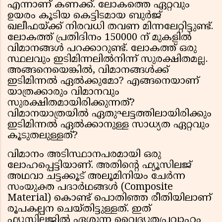
എന്നാണ് കണക്ക്. ലോകത്തെ ഏറ്റവും
ഉയരം കൂടിയ കെട്ടിടമായ ബുർജ്
ഖലീഫയ്ക്ക് നിരവധി തവണ മിന്നലേറ്റിട്ടുണ്ട്.
ലോകത്ത് പ്രതിദിനം 150000 ന് മുകളിൽ
വിമാനങ്ങൾ പറക്കാറുണ്ട്. ലോകത്ത് ഒരു
സ്ഥലവും ഇടിമിന്നലിൽനിന്ന് സുരക്ഷിതമല്ല.
അങ്ങനെയെങ്കിൽ, വിമാനങ്ങൾക്ക്
ഇടിമിന്നൽ ഏൽക്കുമോ? എങ്ങനെയാണ്
യാത്രക്കാരും വിമാനവും
സുരക്ഷിതമായിരിക്കുന്നത്?
വിമാനയാത്രയിൽ ഏതുഘട്ടത്തിലായിരിക്കും
ഇടിമിന്നൽ ഏൽക്കാനുള്ള സാധ്യത ഏറ്റവും
കൂടുതലുള്ളത്?
വിമാനം അടിസ്ഥാനപരമായി ഒരു
ലോഹപ്പെട്ടിയാണ്. അതിന്റെ ഫ്യൂസിലജ്
അഥവാ ചട്ടക്കൂട് അലൂമിനിയം ചേർന്ന
സംയുക്ത പദാർഥങ്ങൾ (Composite
Material) കൊണ്ട് പൊതിഞ്ഞ രീതിയിലാണ്
രൂപകല്പന ചെയ്തിട്ടുള്ളത്. ഇത്
ഫ്യൂസിലജിൽ ഏശുന്ന വൈദ്യുതപ്രവാഹം