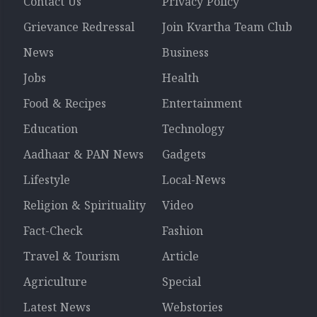
Contact Us
Privacy Policy
Grievance Redressal
Join Kvartha Team Club
News
Business
Jobs
Health
Food & Recipes
Entertainment
Education
Technology
Aadhaar & PAN News
Gadgets
Lifestyle
Local-News
Religion & Spirituality
Video
Fact-Check
Fashion
Travel & Tourism
Article
Agriculture
Special
Latest News
Webstories