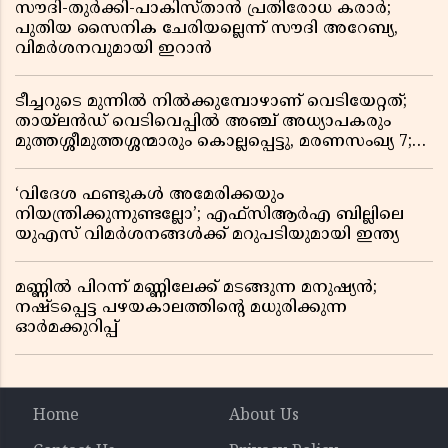
സൗദി-തുർക്കി-പാകിസ്താൻ പ്രതിരോധ കരാർ;
പുതിയ സൈനിക ചേരിയല്ലെന്ന് സൗദി അറേബ്യ,
വിമർശനവുമായി ഇറാൻ
ടീച്ചറുടെ മുന്നിൽ നിൽക്കുമ്പോഴാണ് വെടിയേറ്റത്;
തായ്‌ലൻഡ് വെടിവെപ്പിൽ അഞ്ച് അധ്യാപകരും
മുത്തശ്ശീമുത്തശ്ശന്മാരും കൊല്ലപ്പെട്ടു, മരണസംഖ്യ 7;
ഞെട്ടിക്കുന്ന വെളിപ്പെടുത്തലുകൾ
‘വിദേശ ഫണ്ടുകൾ അമേരിക്കയും
നിയന്ത്രിക്കുന്നുണ്ടല്ലോ’; എഫ്സിആർഎ ബില്ലിലെ
യുഎസ് വിമർശനങ്ങൾക്ക് മറുപടിയുമായി ഇന്ത്യ
മണ്ണിൽ പിറന്ന് മണ്ണിലേക്ക് മടങ്ങുന്ന മനുഷ്യൻ;
നഷ്ടപ്പെട്ട പഴയകാലത്തിൻ്റെ മധുരിക്കുന്ന
ഓർമക്കുറിപ്പ്
Home
About Us