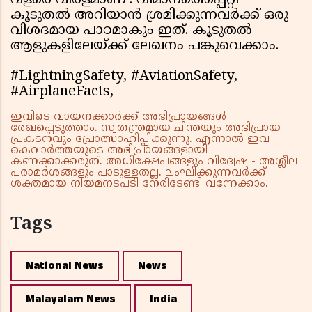
വളരെ വിരളമാണ്'. വിമാനത്തെപ്പറ്റി
കൂടുതൽ അറിയാൻ ശ്രമിക്കുന്നവർക്ക് ഒരു
വിശദമായ പാഠമാകും ഇത്. കൂടുതൽ
ആളുകളിലേയ്ക്ക് ലേഖനം പങ്കുവെക്കാം.
#LightningSafety, #AviationSafety,
#AirplaneFacts,
ഇവിടെ വായനക്കാർക്ക് അഭിപ്രായങ്ങൾ
രേഖപ്പെടുത്താം. സ്വതന്ത്രമായ ചിന്തയും അഭിപ്രായ
പ്രകടനവും പ്രോത്സാഹിപ്പിക്കുന്നു. എന്നാൽ ഇവ
കെവാർത്തയുടെ അഭിപ്രായങ്ങളായി
കണക്കാക്കരുത്. അധിക്ഷേപങ്ങളും വിദ്വേഷ - അശ്ലീല
പരാമർശങ്ങളും പാടുള്ളതല്ല. ലംഘിക്കുന്നവർക്ക്
ശക്തമായ നിയമനടപടി നേരിടേണ്ടി വന്നേക്കാം.
Tags
National News
News
Malayalam News
India