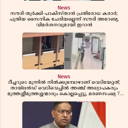
News
സൗദി-തുർക്കി-പാകിസ്താൻ പ്രതിരോധ കരാർ;
പുതിയ സൈനിക ചേരിയല്ലെന്ന് സൗദി അറേബ്യ,
വിമർശനവുമായി ഇറാൻ
News
ടീച്ചറുടെ മുന്നിൽ നിൽക്കുമ്പോഴാണ് വെടിയേറ്റത്;
തായ്‌ലൻഡ് വെടിവെപ്പിൽ അഞ്ച് അധ്യാപകരും
മുത്തശ്ശീമുത്തശ്ശന്മാരും കൊല്ലപ്പെട്ടു, മരണസംഖ്യ 7;
ഞെട്ടിക്കുന്ന വെളിപ്പെടുത്തലുകൾ