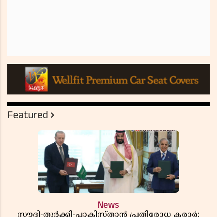
Featured
News
സൗദി-തുർക്കി-പാകിസ്താൻ പ്രതിരോധ കരാർ;