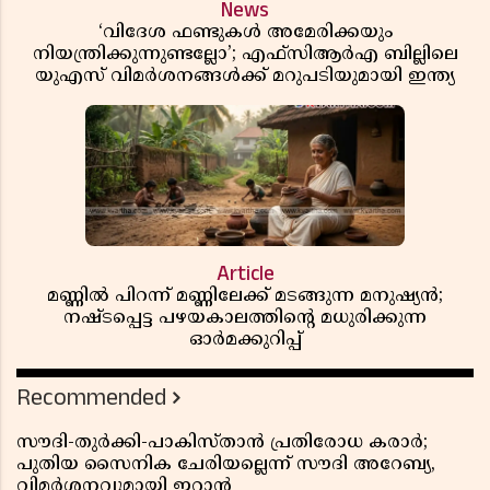
News
‘വിദേശ ഫണ്ടുകൾ അമേരിക്കയും
നിയന്ത്രിക്കുന്നുണ്ടല്ലോ’; എഫ്സിആർഎ ബില്ലിലെ
യുഎസ് വിമർശനങ്ങൾക്ക് മറുപടിയുമായി ഇന്ത്യ
Article
മണ്ണിൽ പിറന്ന് മണ്ണിലേക്ക് മടങ്ങുന്ന മനുഷ്യൻ;
നഷ്ടപ്പെട്ട പഴയകാലത്തിൻ്റെ മധുരിക്കുന്ന
ഓർമക്കുറിപ്പ്
Recommended
സൗദി-തുർക്കി-പാകിസ്താൻ പ്രതിരോധ കരാർ;
പുതിയ സൈനിക ചേരിയല്ലെന്ന് സൗദി അറേബ്യ,
വിമർശനവുമായി ഇറാൻ