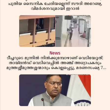
പുതിയ സൈനിക ചേരിയല്ലെന്ന് സൗദി അറേബ്യ,
വിമർശനവുമായി ഇറാൻ
News
ടീച്ചറുടെ മുന്നിൽ നിൽക്കുമ്പോഴാണ് വെടിയേറ്റത്;
തായ്‌ലൻഡ് വെടിവെപ്പിൽ അഞ്ച് അധ്യാപകരും
മുത്തശ്ശീമുത്തശ്ശന്മാരും കൊല്ലപ്പെട്ടു, മരണസംഖ്യ 7;
ഞെട്ടിക്കുന്ന വെളിപ്പെടുത്തലുകൾ