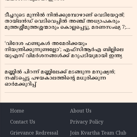
ടീച്ചറുടെ മുന്നിൽ നിൽക്കുമ്പോഴാണ് വെടിയേറ്റത്;
തായ്‌ലൻഡ് വെടിവെപ്പിൽ അഞ്ച് അധ്യാപകരും
മുത്തശ്ശീമുത്തശ്ശന്മാരും കൊല്ലപ്പെട്ടു, മരണസംഖ്യ 7;
ഞെട്ടിക്കുന്ന വെളിപ്പെടുത്തലുകൾ
‘വിദേശ ഫണ്ടുകൾ അമേരിക്കയും
നിയന്ത്രിക്കുന്നുണ്ടല്ലോ’; എഫ്സിആർഎ ബില്ലിലെ
യുഎസ് വിമർശനങ്ങൾക്ക് മറുപടിയുമായി ഇന്ത്യ
മണ്ണിൽ പിറന്ന് മണ്ണിലേക്ക് മടങ്ങുന്ന മനുഷ്യൻ;
നഷ്ടപ്പെട്ട പഴയകാലത്തിൻ്റെ മധുരിക്കുന്ന
ഓർമക്കുറിപ്പ്
Home
About Us
Contact Us
Privacy Policy
Grievance Redressal
Join Kvartha Team Club