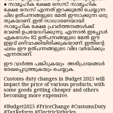
●
സാമൂഹിക ക്ഷേമ സെസ്: സാമൂഹിക
ക്ഷേമ സെസ് എന്നത് ഇറക്കുമതി ചെയ്യുന്ന
ചില ഉത്പന്നങ്ങളുടെ മേൽ ഈടാക്കുന്ന ഒരു
തുകയാണ്. ഇത് സാധാരണയായി
സാമൂഹിക ക്ഷേമ പ്രവർത്തനങ്ങൾക്ക്
വേണ്ടി ഉപയോഗിക്കുന്നു. എന്നാൽ ഇപ്പോൾ
ഏകദേശം 82 ഉത്പന്നങ്ങളുടെ മേൽ ഈ
ഇളവ് ഒഴിവാക്കിയിരിക്കുകയാണ്. ഇതിന്റെ
ഫലം ഈ ഉത്പന്നങ്ങളുടെ വില വർദ്ധിക്കും
എന്നതാണ്.
ഈ വാർത്ത പങ്കിടുകയും അഭിപ്രായങ്ങൾ
രേഖപ്പെടുത്തുകയും ചെയ്യുക.
Customs duty changes in Budget 2025 will
impact the price of various products, with
some goods getting cheaper and others
becoming more expensive.
#Budget2025 #PriceChange #CustomsDuty
#TaxReform #ElectricVehicles