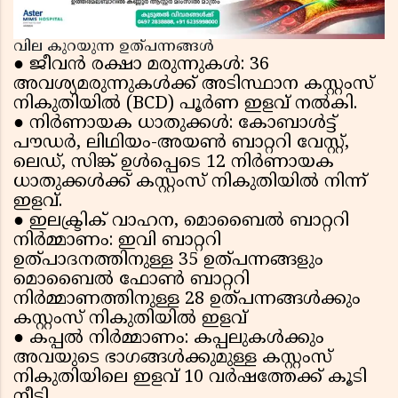
വില കുറയുന്ന ഉത്പന്നങ്ങൾ
●
ജീവൻ രക്ഷാ മരുന്നുകൾ: 36
അവശ്യമരുന്നുകൾക്ക് അടിസ്ഥാന കസ്റ്റംസ്
നികുതിയിൽ (BCD) പൂർണ ഇളവ് നൽകി.
●
നിർണായക ധാതുക്കൾ: കോബാൾട്ട്
പൗഡർ, ലിഥിയം-അയൺ ബാറ്ററി വേസ്റ്റ്,
ലെഡ്, സിങ്ക് ഉൾപ്പെടെ 12 നിർണായക
ധാതുക്കൾക്ക് കസ്റ്റംസ് നികുതിയിൽ നിന്ന്
ഇളവ്.
●
ഇലക്ട്രിക് വാഹന, മൊബൈൽ ബാറ്ററി
നിർമ്മാണം: ഇവി ബാറ്ററി
ഉത്പാദനത്തിനുള്ള 35 ഉത്പന്നങ്ങളും
മൊബൈൽ ഫോൺ ബാറ്ററി
നിർമ്മാണത്തിനുള്ള 28 ഉത്പന്നങ്ങൾക്കും
കസ്റ്റംസ് നികുതിയിൽ ഇളവ്
●
കപ്പൽ നിർമ്മാണം: കപ്പലുകൾക്കും
അവയുടെ ഭാഗങ്ങൾക്കുമുള്ള കസ്റ്റംസ്
നികുതിയിലെ ഇളവ് 10 വർഷത്തേക്ക് കൂടി
നീട്ടി.