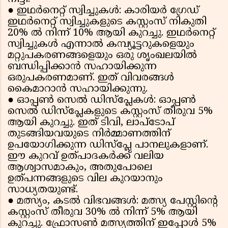
●
ഇഥർനെറ്റ് സ്വിച്ചുകൾ: കാരിയർ ഗ്രേഡ്
ഇഥർനെറ്റ് സ്വിച്ചുകളുടെ കസ്റ്റംസ് നികുതി
20% ​​ൽ നിന്ന് 10% ആയി കുറച്ചു. ഇഥർനെറ്റ്
സ്വിച്ചുകൾ എന്നാൽ കമ്പ്യൂട്ടറുകളെയും
മറ്റുപകരണങ്ങളെയും ഒരു ശൃംഖലയിൽ
ബന്ധിപ്പിക്കാൻ സഹായിക്കുന്ന
ഒരുപകരണമാണ്. ഇത് വിവരങ്ങൾ
കൈമാറാൻ സഹായിക്കുന്നു.
●
ഓപ്പൺ സെൽ ഡിസ്പ്ലേകൾ: ഓപ്പൺ
സെൽ ഡിസ്‌പ്ലേകളുടെ കസ്റ്റംസ് തീരുവ 5%
ആയി കുറച്ചു. ഇത് ടിവി, ലാപ്ടോപ്
തുടങ്ങിയവയുടെ നിർമ്മാണത്തിന്
ഉപയോഗിക്കുന്ന ഡിസ്‌പ്ലേ പാനലുകളാണ്.
ഈ കുറവ് ഉത്പാദകർക്ക് വലിയ
ആശ്വാസമാകും, അതുപോലെ
ഉത്പന്നങ്ങളുടെ വില കുറയാനും
സാധ്യതയുണ്ട്.
●
മത്സ്യം, കടൽ വിഭവങ്ങൾ: മത്സ്യ പേസ്റ്റിന്റെ
കസ്റ്റംസ് തീരുവ 30% ൽ നിന്ന് 5% ആയി
കുറച്ചു. ഫ്രോസൺ മത്സ്യത്തിന് ഇപ്പോൾ 5%