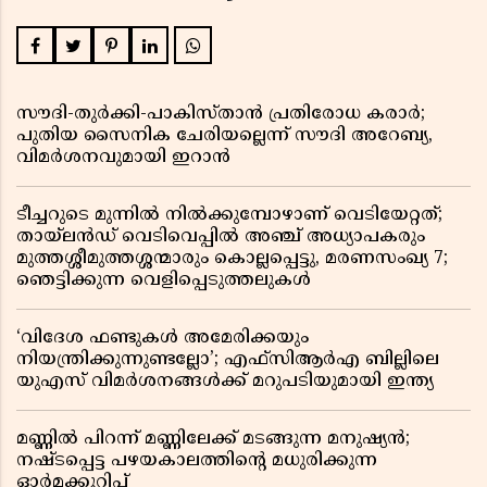
സൗദി-തുർക്കി-പാകിസ്താൻ പ്രതിരോധ കരാർ;
പുതിയ സൈനിക ചേരിയല്ലെന്ന് സൗദി അറേബ്യ,
വിമർശനവുമായി ഇറാൻ
ടീച്ചറുടെ മുന്നിൽ നിൽക്കുമ്പോഴാണ് വെടിയേറ്റത്;
തായ്‌ലൻഡ് വെടിവെപ്പിൽ അഞ്ച് അധ്യാപകരും
മുത്തശ്ശീമുത്തശ്ശന്മാരും കൊല്ലപ്പെട്ടു, മരണസംഖ്യ 7;
ഞെട്ടിക്കുന്ന വെളിപ്പെടുത്തലുകൾ
‘വിദേശ ഫണ്ടുകൾ അമേരിക്കയും
നിയന്ത്രിക്കുന്നുണ്ടല്ലോ’; എഫ്സിആർഎ ബില്ലിലെ
യുഎസ് വിമർശനങ്ങൾക്ക് മറുപടിയുമായി ഇന്ത്യ
മണ്ണിൽ പിറന്ന് മണ്ണിലേക്ക് മടങ്ങുന്ന മനുഷ്യൻ;
നഷ്ടപ്പെട്ട പഴയകാലത്തിൻ്റെ മധുരിക്കുന്ന
ഓർമക്കുറിപ്പ്