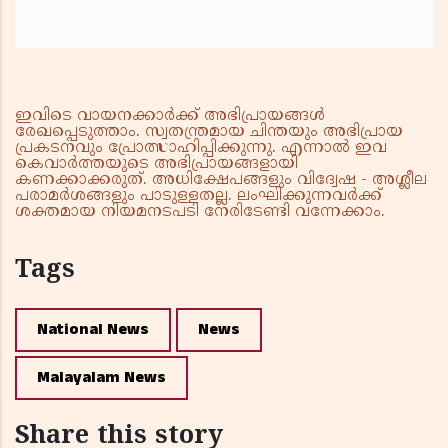
ഇവിടെ വായനക്കാർക്ക് അഭിപ്രായങ്ങൾ
രേഖപ്പെടുത്താം. സ്വതന്ത്രമായ ചിന്തയും അഭിപ്രായ
പ്രകടനവും പ്രോത്സാഹിപ്പിക്കുന്നു. എന്നാൽ ഇവ
കെവാർത്തയുടെ അഭിപ്രായങ്ങളായി
കണക്കാക്കരുത്. അധിക്ഷേപങ്ങളും വിദ്വേഷ - അശ്ലീല
പരാമർശങ്ങളും പാടുള്ളതല്ല. ലംഘിക്കുന്നവർക്ക്
ശക്തമായ നിയമനടപടി നേരിടേണ്ടി വന്നേക്കാം.
Tags
National News
News
Malayalam News
Share this story