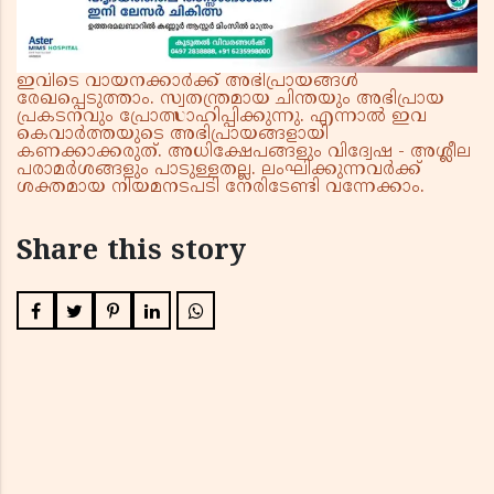
ഇവിടെ വായനക്കാർക്ക് അഭിപ്രായങ്ങൾ
രേഖപ്പെടുത്താം. സ്വതന്ത്രമായ ചിന്തയും അഭിപ്രായ
പ്രകടനവും പ്രോത്സാഹിപ്പിക്കുന്നു. എന്നാൽ ഇവ
കെവാർത്തയുടെ അഭിപ്രായങ്ങളായി
കണക്കാക്കരുത്. അധിക്ഷേപങ്ങളും വിദ്വേഷ - അശ്ലീല
പരാമർശങ്ങളും പാടുള്ളതല്ല. ലംഘിക്കുന്നവർക്ക്
ശക്തമായ നിയമനടപടി നേരിടേണ്ടി വന്നേക്കാം.
Share this story