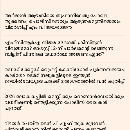
അർജുൻ ആയങ്കിയെ തൂഫാനിലേതു പോലെ
തൂക്കണം; പൊലീസിനെയും ആഭ്യന്തരമന്ത്രിയെയും
വിമർശിച്ച് എം വി ജയരാജൻ
എഫ്സിആർഎ നിയമ ഭേദഗതി ക്രിസ്ത്യൻ
വിരുദ്ധമോ? ഓഗസ്റ്റ് 12-ന് പാർലമെന്റിലെത്തുന്ന
ബില്ലിന് പിന്നിലെ യഥാർത്ഥ അജണ്ട എന്ത്?
ഡെഡിക്കേറ്റഡ് ഫ്രൈറ്റ് കോറിഡോർ പൂർണസജ്ജം;
കാർഗോ ടെർമിനലുകളിലൂടെ ഇന്ത്യൻ
റെയിൽവേയുടെ ചരക്ക് ഗതാഗതത്തിൽ വൻ കുതിപ്പ്
2026 ലോകകപ്പിൽ മെസ്സിക്കും റൊണാൾഡോയ്ക്കും
വധഭീഷണി; ഞെട്ടിക്കുന്ന പോലീസ് രേഖകൾ
പുറത്ത്
റിട്ടയർ ചെയ്ത ഉടൻ പി എഫ് തുക മുഴുവൻ
പിൻവലിക്കാൻ നിൽക്കരുത്; പണം കൂടുതൽ