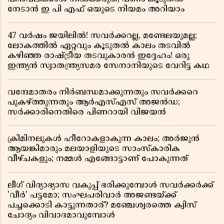
നേടാൻ ഇ പി എഫ് ഒയുടെ നിയമം അറിയാം
47 വർഷം ജയിലിൽ! സവർക്കറല്ല, മണ്ടേലയുമല്ല;
ലോകത്തിൽ ഏറ്റവും കൂടുതൽ കാലം തടവിൽ
കഴിഞ്ഞ രാഷ്ട്രീയ തടവുകാരൻ ഇദ്ദേഹം! ഒരു
ഇന്ത്യൻ സ്വാതന്ത്ര്യസമര സേനാനിയുടെ വേറിട്ട കഥ
വന്ദേമാതരം നിർബന്ധമാക്കുന്നതും സവർക്കറെ
പുകഴ്ത്തുന്നതും ആർഎസ്എസ് അജൻഡ;
സർക്കാരിനെതിരെ പിണറായി വിജയൻ
ക്രിമിനലുകൾ ഹീറോകളാകുന്ന കാലം; അർജുൻ
ആയങ്കിമാരും മലയാളിയുടെ സാംസ്കാരിക
വീഴ്ചകളും; നമ്മൾ എങ്ങോട്ടാണ് പോകുന്നത്
ലീഗ് വിദ്യാഭ്യാസ വകുപ്പ് ഭരിക്കുമ്പോൾ സവർക്കർക്ക്
'വീർ' പട്ടമോ; സംഘപരിവാർ അജണ്ടയ്ക്ക്
പച്ചക്കൊടി കാട്ടുന്നതാര്? മഞ്ചേശ്വരത്തെ ക്വിസ്
ചോദ്യം വിവാദമാവുമ്പോൾ