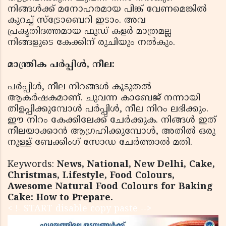
നിങ്ങൾക്ക് മനോഹരമായ പിങ്ക് വേണമെങ്കിൽ
കുറച്ച് സ്ട്രോബെറി ഇടാം. അവ
പ്രകൃതിദത്തമായ ഫുഡ് കളർ മാത്രമല്ല
നിങ്ങളുടെ കേക്കിന് രുചിയും നൽകും.
മാന്ത്രിക പർപ്പിൾ, നീല:
പർപ്പിൾ, നീല നിറങ്ങൾ കൂടുതൽ
ആകർഷകമാണ്. ചുവന്ന കാബേജ് നന്നായി
തിളപ്പിക്കുമ്പോൾ പർപ്പിൾ, നീല നിറം ലഭിക്കും.
ഈ നിറം കേക്കിലേക്ക് ചേർക്കുക. നിങ്ങൾ ഇത്
നീലയാക്കാൻ ആഗ്രഹിക്കുമ്പോൾ, അതിൽ ഒരു
നുള്ള് ബേക്കിംഗ് സോഡ ചേർത്താൽ മതി.
Keywords:
News, National, New Delhi, Cake,
Christmas, Lifestyle, Food Colours,
Awesome Natural Food Colours for Baking
Cake: How to Prepare.
< !- START disable copy paste -->