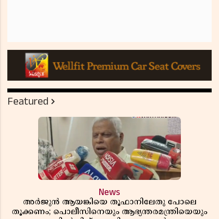
Featured
News
അർജുൻ ആയങ്കിയെ തൂഫാനിലേതു പോലെ
തൂക്കണം; പൊലീസിനെയും ആഭ്യന്തരമന്ത്രിയെയും