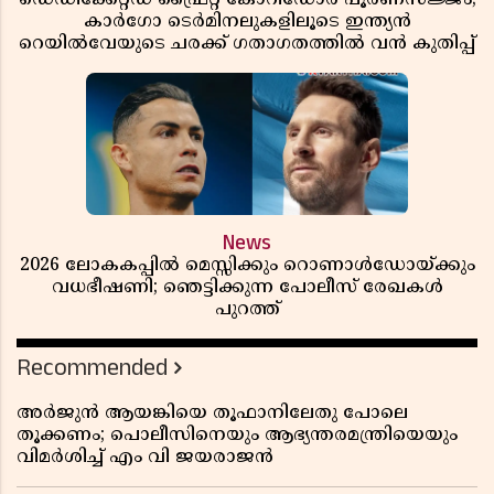
കാർഗോ ടെർമിനലുകളിലൂടെ ഇന്ത്യൻ
റെയിൽവേയുടെ ചരക്ക് ഗതാഗതത്തിൽ വൻ കുതിപ്പ്
News
2026 ലോകകപ്പിൽ മെസ്സിക്കും റൊണാൾഡോയ്ക്കും
വധഭീഷണി; ഞെട്ടിക്കുന്ന പോലീസ് രേഖകൾ
പുറത്ത്
Recommended
അർജുൻ ആയങ്കിയെ തൂഫാനിലേതു പോലെ
തൂക്കണം; പൊലീസിനെയും ആഭ്യന്തരമന്ത്രിയെയും
വിമർശിച്ച് എം വി ജയരാജൻ