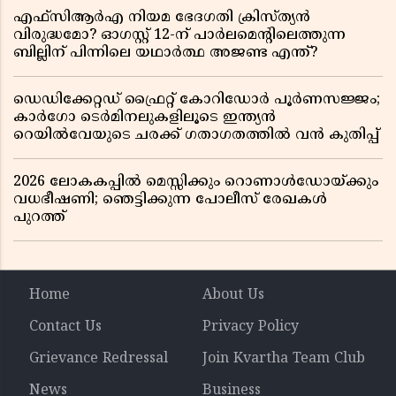
എഫ്സിആർഎ നിയമ ഭേദഗതി ക്രിസ്ത്യൻ
വിരുദ്ധമോ? ഓഗസ്റ്റ് 12-ന് പാർലമെന്റിലെത്തുന്ന
ബില്ലിന് പിന്നിലെ യഥാർത്ഥ അജണ്ട എന്ത്?
ഡെഡിക്കേറ്റഡ് ഫ്രൈറ്റ് കോറിഡോർ പൂർണസജ്ജം;
കാർഗോ ടെർമിനലുകളിലൂടെ ഇന്ത്യൻ
റെയിൽവേയുടെ ചരക്ക് ഗതാഗതത്തിൽ വൻ കുതിപ്പ്
2026 ലോകകപ്പിൽ മെസ്സിക്കും റൊണാൾഡോയ്ക്കും
വധഭീഷണി; ഞെട്ടിക്കുന്ന പോലീസ് രേഖകൾ
പുറത്ത്
Home
About Us
Contact Us
Privacy Policy
Grievance Redressal
Join Kvartha Team Club
News
Business