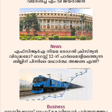
വിമർശിച്ച് എം വി ജയരാജൻ
News
എഫ്സിആർഎ നിയമ ഭേദഗതി ക്രിസ്ത്യൻ
വിരുദ്ധമോ? ഓഗസ്റ്റ് 12-ന് പാർലമെന്റിലെത്തുന്ന
ബില്ലിന് പിന്നിലെ യഥാർത്ഥ അജണ്ട എന്ത്?
Business
ഡെഡിക്കേറ്റഡ് ഫ്രൈറ്റ് കോറിഡോർ പൂർണസജ്ജം;