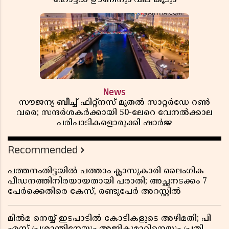
News
സൗജന്യ ബീച്ച് ഫിറ്റ്നസ് മുതൽ സാറ്റർഡേ റൺ
വരെ; സന്ദർശകർക്കായി 50-ലേറെ വേനൽക്കാല
പരിപാടികളൊരുക്കി ഷാർജ
Recommended
പത്തനംതിട്ടയിൽ പത്താം ക്ലാസുകാരി ലൈംഗിക
പീഡനത്തിനിരയായതായി പരാതി; അച്ഛനടക്കം 7
പേർക്കെതിരെ കേസ്, രണ്ടുപേർ അറസ്റ്റിൽ
മിൽമ നെയ്യ് ഇടപാടിൽ കോടികളുടെ അഴിമതി; പി
എസ് പ്രശാന്തിനേയും അജികുമാറിനെയും പ്രതി