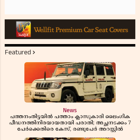
Featured
News
പത്തനംതിട്ടയിൽ പത്താം ക്ലാസുകാരി ലൈംഗിക
പീഡനത്തിനിരയായതായി പരാതി; അച്ഛനടക്കം 7
പേർക്കെതിരെ കേസ്, രണ്ടുപേർ അറസ്റ്റിൽ