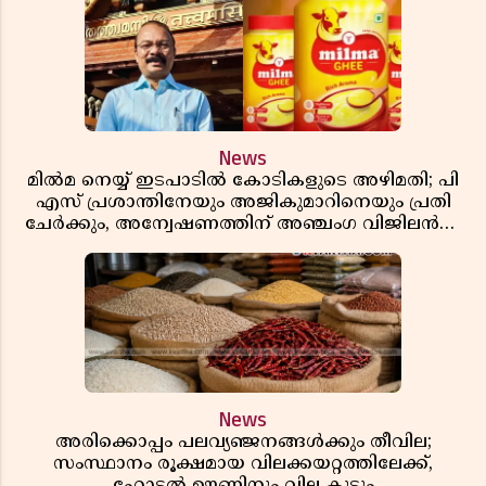
News
മിൽമ നെയ്യ് ഇടപാടിൽ കോടികളുടെ അഴിമതി; പി
എസ് പ്രശാന്തിനേയും അജികുമാറിനെയും പ്രതി
ചേർക്കും, അന്വേഷണത്തിന് അഞ്ചംഗ വിജിലൻസ്
സംഘം
News
അരിക്കൊപ്പം പലവ്യഞ്ജനങ്ങൾക്കും തീവില;
സംസ്ഥാനം രൂക്ഷമായ വിലക്കയറ്റത്തിലേക്ക്,
ഹോട്ടൽ ഊണിനും വില കൂടും