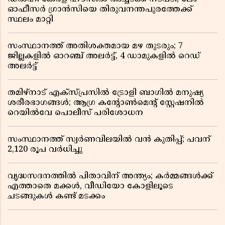
ഓഫീസർ ഗ്രാൻസിയെ തിരുവനന്തപുരത്തേക്ക്
സ്ഥലം മാറ്റി
സംസ്ഥാനത്ത് അതിശക്തമായ മഴ തുടരും; 7
ജില്ലകളിൽ ഓറഞ്ച് അലർട്ട്, 4 ഡാമുകളിൽ റെഡ്
അലർട്ട്
തമിഴ്‌നാട് എക്സ്പ്രസിൽ ട്രോളി ബാഗിൽ മനുഷ്യ
ശരീരഭാഗങ്ങൾ; ആഗ്ര കൻ്റോൺമെൻ്റ് സ്റ്റേഷനിൽ
റെയിൽവേ പൊലീസ് പരിശോധന
സംസ്ഥാനത്ത് സ്വര്‍ണവിലയില്‍ വന്‍ കുതിപ്പ്; പവന്
2,120 രൂപ വര്‍ധിച്ചു
വൃദ്ധസദനത്തിൽ പിതാവിന് അന്ത്യം; കർമ്മങ്ങൾക്ക്
എത്താതെ മക്കൾ, വീഡിയോ കോളിലൂടെ
ചടങ്ങുകൾ കണ്ട് മടക്കം