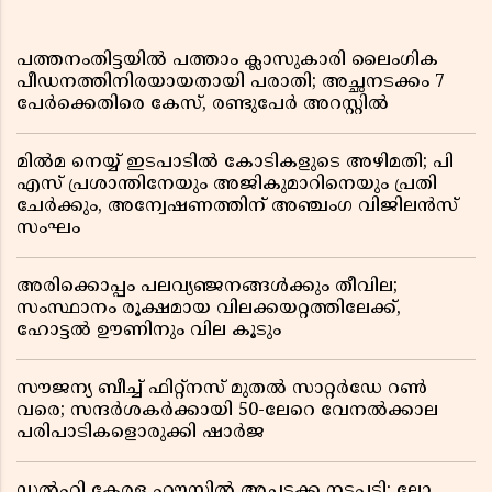
പത്തനംതിട്ടയിൽ പത്താം ക്ലാസുകാരി ലൈംഗിക
പീഡനത്തിനിരയായതായി പരാതി; അച്ഛനടക്കം 7
പേർക്കെതിരെ കേസ്, രണ്ടുപേർ അറസ്റ്റിൽ
മിൽമ നെയ്യ് ഇടപാടിൽ കോടികളുടെ അഴിമതി; പി
എസ് പ്രശാന്തിനേയും അജികുമാറിനെയും പ്രതി
ചേർക്കും, അന്വേഷണത്തിന് അഞ്ചംഗ വിജിലൻസ്
സംഘം
അരിക്കൊപ്പം പലവ്യഞ്ജനങ്ങൾക്കും തീവില;
സംസ്ഥാനം രൂക്ഷമായ വിലക്കയറ്റത്തിലേക്ക്,
ഹോട്ടൽ ഊണിനും വില കൂടും
സൗജന്യ ബീച്ച് ഫിറ്റ്നസ് മുതൽ സാറ്റർഡേ റൺ
വരെ; സന്ദർശകർക്കായി 50-ലേറെ വേനൽക്കാല
പരിപാടികളൊരുക്കി ഷാർജ
ഡൽഹി കേരള ഹൗസിൽ അച്ചടക്ക നടപടി; ലോ