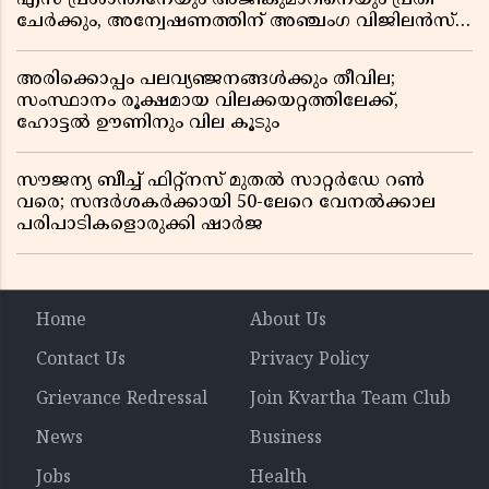
ചേർക്കും, അന്വേഷണത്തിന് അഞ്ചംഗ വിജിലൻസ്
സംഘം
അരിക്കൊപ്പം പലവ്യഞ്ജനങ്ങൾക്കും തീവില;
സംസ്ഥാനം രൂക്ഷമായ വിലക്കയറ്റത്തിലേക്ക്,
ഹോട്ടൽ ഊണിനും വില കൂടും
സൗജന്യ ബീച്ച് ഫിറ്റ്നസ് മുതൽ സാറ്റർഡേ റൺ
വരെ; സന്ദർശകർക്കായി 50-ലേറെ വേനൽക്കാല
പരിപാടികളൊരുക്കി ഷാർജ
Home
About Us
Contact Us
Privacy Policy
Grievance Redressal
Join Kvartha Team Club
News
Business
Jobs
Health