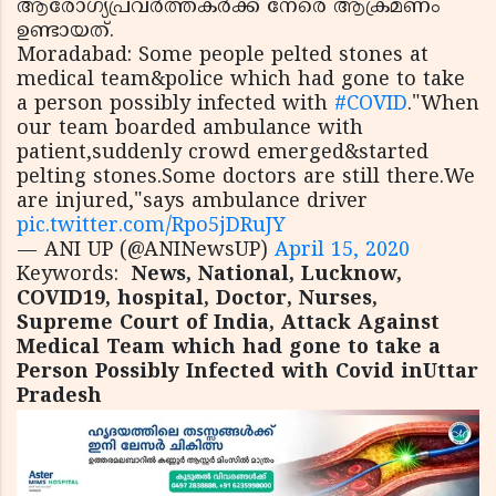
ആരോഗ്യപ്രവര്‍ത്തകര്‍ക്ക് നേരെ ആക്രമണം
ഉണ്ടായത്.
Moradabad: Some people pelted stones at
medical team&police which had gone to take
a person possibly infected with
#COVID
."When
our team boarded ambulance with
patient,suddenly crowd emerged&started
pelting stones.Some doctors are still there.We
are injured,"says ambulance driver
pic.twitter.com/Rpo5jDRuJY
— ANI UP (@ANINewsUP)
April 15, 2020
Keywords:
News, National, Lucknow,
COVID19, hospital, Doctor, Nurses,
Supreme Court of India, Attack Against
Medical Team which had gone to take a
Person Possibly Infected with Covid inUttar
Pradesh