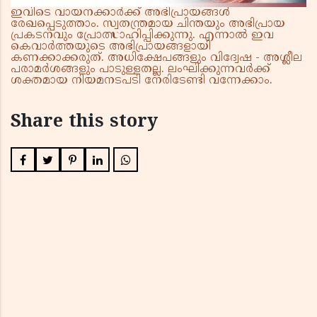
ഇവിടെ വായനക്കാർക്ക് അഭിപ്രായങ്ങൾ
രേഖപ്പെടുത്താം. സ്വതന്ത്രമായ ചിന്തയും അഭിപ്രായ
പ്രകടനവും പ്രോത്സാഹിപ്പിക്കുന്നു. എന്നാൽ ഇവ
കെവാർത്തയുടെ അഭിപ്രായങ്ങളായി
കണക്കാക്കരുത്. അധിക്ഷേപങ്ങളും വിദ്വേഷ - അശ്ലീല
പരാമർശങ്ങളും പാടുള്ളതല്ല. ലംഘിക്കുന്നവർക്ക്
ശക്തമായ നിയമനടപടി നേരിടേണ്ടി വന്നേക്കാം.
Share this story