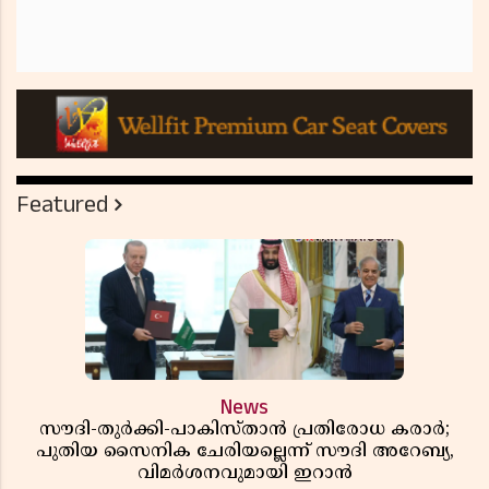
Featured
News
സൗദി-തുർക്കി-പാകിസ്താൻ പ്രതിരോധ കരാർ;
പുതിയ സൈനിക ചേരിയല്ലെന്ന് സൗദി അറേബ്യ,
വിമർശനവുമായി ഇറാൻ