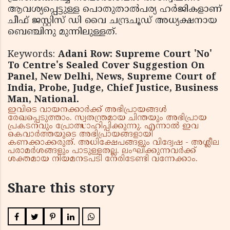
ആവശ്യപ്പെട്ടുള്ള പൊതുതാല്‍പര്യ ഹര്‍ജികളാണ്
ചീഫ് ജസ്റ്റിസ് ഡി വൈ ചന്ദ്രചൂഡ് അധ്യക്ഷനായ
ബെഞ്ചിനു മുന്നിലുള്ളത്.
Keywords:
Adani Row: Supreme Court 'No'
To Centre's Sealed Cover Suggestion On
Panel, New Delhi, News, Supreme Court of
India, Probe, Judge, Chief Justice, Business
Man, National.
ഇവിടെ വായനക്കാർക്ക് അഭിപ്രായങ്ങൾ
രേഖപ്പെടുത്താം. സ്വതന്ത്രമായ ചിന്തയും അഭിപ്രായ
പ്രകടനവും പ്രോത്സാഹിപ്പിക്കുന്നു. എന്നാൽ ഇവ
കെവാർത്തയുടെ അഭിപ്രായങ്ങളായി
കണക്കാക്കരുത്. അധിക്ഷേപങ്ങളും വിദ്വേഷ - അശ്ലീല
പരാമർശങ്ങളും പാടുള്ളതല്ല. ലംഘിക്കുന്നവർക്ക്
ശക്തമായ നിയമനടപടി നേരിടേണ്ടി വന്നേക്കാം.
Share this story