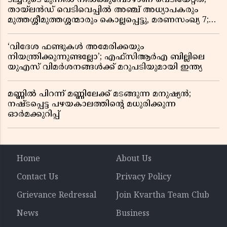
തായ്‌ലൻഡ് വെടിവെപ്പിൽ അഞ്ച് അധ്യാപകരും
മുത്തശ്ശീമുത്തശ്ശന്മാരും കൊല്ലപ്പെട്ടു, മരണസംഖ്യ 7;
ഞെട്ടിക്കുന്ന വെളിപ്പെടുത്തലുകൾ
‘വിദേശ ഫണ്ടുകൾ അമേരിക്കയും
നിയന്ത്രിക്കുന്നുണ്ടല്ലോ’; എഫ്സിആർഎ ബില്ലിലെ
യുഎസ് വിമർശനങ്ങൾക്ക് മറുപടിയുമായി ഇന്ത്യ
മണ്ണിൽ പിറന്ന് മണ്ണിലേക്ക് മടങ്ങുന്ന മനുഷ്യൻ;
നഷ്ടപ്പെട്ട പഴയകാലത്തിൻ്റെ മധുരിക്കുന്ന
ഓർമക്കുറിപ്പ്
Home
About Us
Contact Us
Privacy Policy
Grievance Redressal
Join Kvartha Team Club
News
Business