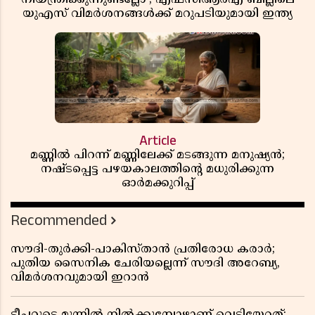
യുഎസ് വിമർശനങ്ങൾക്ക് മറുപടിയുമായി ഇന്ത്യ
Article
മണ്ണിൽ പിറന്ന് മണ്ണിലേക്ക് മടങ്ങുന്ന മനുഷ്യൻ;
നഷ്ടപ്പെട്ട പഴയകാലത്തിൻ്റെ മധുരിക്കുന്ന
ഓർമക്കുറിപ്പ്
Recommended
സൗദി-തുർക്കി-പാകിസ്താൻ പ്രതിരോധ കരാർ;
പുതിയ സൈനിക ചേരിയല്ലെന്ന് സൗദി അറേബ്യ,
വിമർശനവുമായി ഇറാൻ
ടീച്ചറുടെ മുന്നിൽ നിൽക്കുമ്പോഴാണ് വെടിയേറ്റത്;