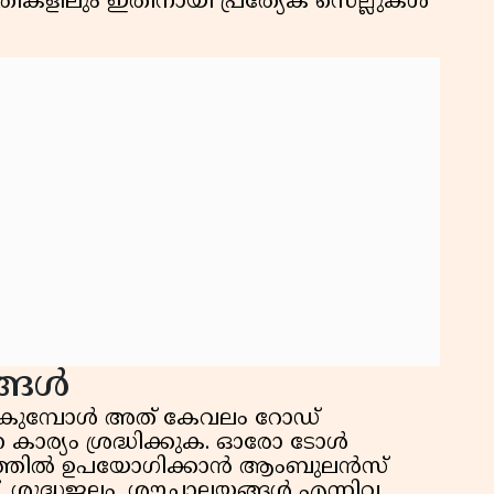
ികളിലും ഇതിനായി പ്രത്യേക സെല്ലുകൾ
ങ്ങൾ
കുമ്പോൾ അത് കേവലം റോഡ്
ന കാര്യം ശ്രദ്ധിക്കുക. ഓരോ ടോൾ
്യത്തിൽ ഉപയോഗിക്കാൻ ആംബുലൻസ്
്റ്, ശുദ്ധജലം, ശൗചാലയങ്ങൾ എന്നിവ