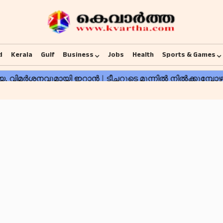
d
Kerala
Gulf
Business
Jobs
Health
Sports & Games