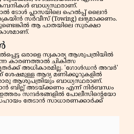
കമ്പനികൾ ബാധ്യസ്ഥരാണ്.
യാൽ ടോൾ പ്ലാസയിലെ ഹെൽപ്പ് ലൈൻ
ക്രെയിൻ സർവീസ് (Towing) ലഭ്യമാക്കണം.
ണ്ടെങ്കിൽ ആ പാതയിലെ സുരക്ഷാ
കാശമാണ്.
ൾ
പ്പെട്ട ഒരാളെ സ്വകാര്യ ആശുപത്രിയിൽ
 എന്ന കാരണത്താൽ ചികിത്സ
ൃതർക്ക് അധികാരമില്ല. 'ഗോൾഡൻ അവർ'
ിന് ശേഷമുള്ള ആദ്യ മണിക്കൂറുകളിൽ
രു ആശുപത്രിയും ബാധ്യസ്ഥരാണ്.
ാൻ ബില്ല് അടയ്ക്കണം എന്ന് നിർബന്ധം
്. ഇത്തരം സന്ദർഭങ്ങളിൽ പോലീസിന്റെയോ
യോ സഹായം തേടാൻ സാധാരണക്കാർക്ക്