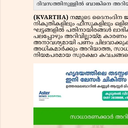
ദിവസത്തിനുള്ളിൽ ബാങ്കിനെ അറിയി
(KVARTHA)
നമ്മുടെ ദൈനംദിന 
നികുതികളിലും ഫീസുകളിലും ഒളിഞ്
ഘട്ടങ്ങളിൽ പതിനായിരങ്ങൾ ലാഭിക്
പലപ്പോഴും അറിവില്ലായ്മ കാരണം 
അനാവശ്യമായി പണം ചിലവാക്കുകയു
അധികമാർക്കും അറിയാത്ത, സാധാ
നിയമപരമായ സുരക്ഷാ കവചങ്ങളെക്