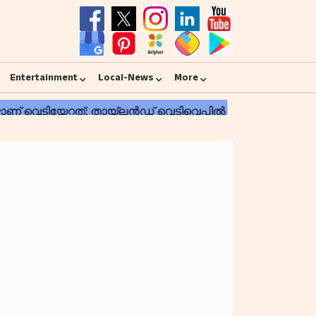
Entertainment
Local-News
More