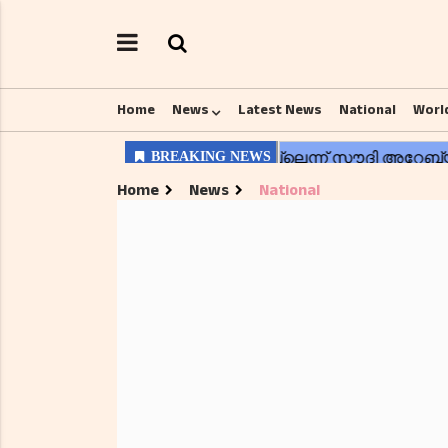
Home
News
Latest News
National
Worl
Home
News
National