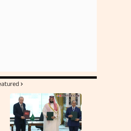
eatured