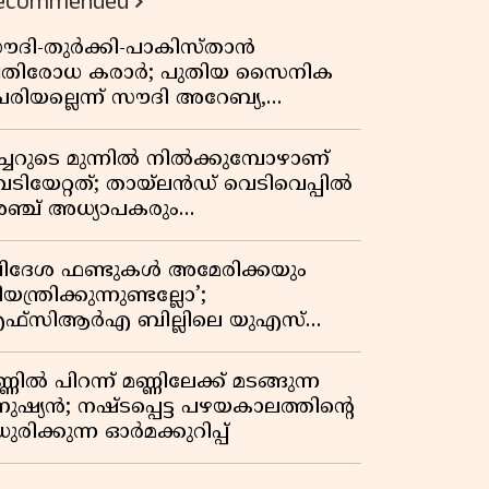
ecommended
ൗദി-തുർക്കി-പാകിസ്താൻ
്രതിരോധ കരാർ; പുതിയ സൈനിക
േരിയല്ലെന്ന് സൗദി അറേബ്യ,
ിമർശനവുമായി ഇറാൻ
ീച്ചറുടെ മുന്നിൽ നിൽക്കുമ്പോഴാണ്
െടിയേറ്റത്; തായ്‌ലൻഡ് വെടിവെപ്പിൽ
ഞ്ച് അധ്യാപകരും
ത്തശ്ശീമുത്തശ്ശന്മാരും കൊല്ലപ്പെട്ടു,
രണസംഖ്യ 7; ഞെട്ടിക്കുന്ന
വിദേശ ഫണ്ടുകൾ അമേരിക്കയും
െളിപ്പെടുത്തലുകൾ
യന്ത്രിക്കുന്നുണ്ടല്ലോ’;
ഫ്സിആർഎ ബില്ലിലെ യുഎസ്
ിമർശനങ്ങൾക്ക് മറുപടിയുമായി ഇന്ത്യ
്ണിൽ പിറന്ന് മണ്ണിലേക്ക് മടങ്ങുന്ന
നുഷ്യൻ; നഷ്ടപ്പെട്ട പഴയകാലത്തിൻ്റെ
ുരിക്കുന്ന ഓർമക്കുറിപ്പ്