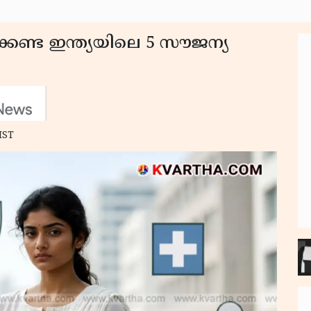
േണ്ട ഇന്ത്യയിലെ 5 സൗജന്യ
IST