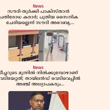
News
സൗദി-തുർക്കി-പാകിസ്താൻ
പ്രതിരോധ കരാർ; പുതിയ സൈനിക
ചേരിയല്ലെന്ന് സൗദി അറേബ്യ,
വിമർശനവുമായി ഇറാൻ
News
ടീച്ചറുടെ മുന്നിൽ നിൽക്കുമ്പോഴാണ്
െടിയേറ്റത്; തായ്‌ലൻഡ് വെടിവെപ്പിൽ
അഞ്ച് അധ്യാപകരും
മുത്തശ്ശീമുത്തശ്ശന്മാരും കൊല്ലപ്പെട്ടു,
മരണസംഖ്യ 7; ഞെട്ടിക്കുന്ന
വെളിപ്പെടുത്തലുകൾ