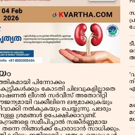
R
സ
പ
ച
വ
ട
വ
അ
മു
യം
മ
‘
വ
നി
്തികമായി പിന്നോക്കം
എ
ം കുട്ടികൾക്കും കോടതി ചിലവുകളില്ലാതെ
വ
 നാഷണൽ ലീഗൽ സർവീസ് അതോറിറ്റി
ന്യമായി വക്കീലിനെ ലഭ്യമാക്കുകയും
മണ
ഒഴിവാക്കി നൽകുകയും ചെയ്യുന്നു. പലരും
മ
ുള്ള ശ്രമങ്ങൾ ഉപേക്ഷിക്കാറുണ്ട്.
മധ
്രങ്ങളെ സമീപിച്ചാൽ സങ്കീർണ്ണമായ
ന്നെ നിങ്ങൾക്ക് പോരാടാൻ സാധിക്കും.