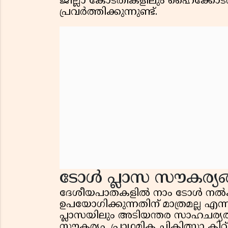
ജില്ലാ കോടതികളിലും ഹൈക്കോടത
പ്രവർത്തിക്കുന്നുണ്ട്.
ടോൾ പ്ലാസ സൗകര്യ
ദേശീയപാതകളിൽ നാം ടോൾ നൽ
ഉപയോഗിക്കുന്നതിന് മാത്രമല്ല എന്
പ്ലാസയിലും അടിയന്തര സാഹചര
സൗകര്യം, പ്രാഥമിക ചികിത്സാ കിറ