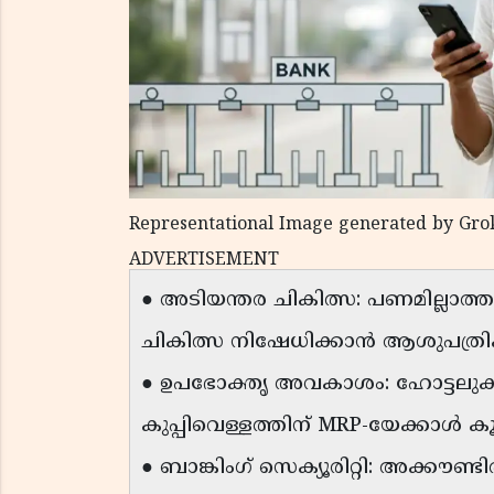
Representational Image generated by Gro
ADVERTISEMENT
● അടിയന്തര ചികിത്സ: പണമില്ലാത്ത
ചികിത്സ നിഷേധിക്കാൻ ആശുപത്രികൾ
● ഉപഭോക്തൃ അവകാശം: ഹോട്ടലുകള
കുപ്പിവെള്ളത്തിന് MRP-യേക്കാൾ ക
● ബാങ്കിംഗ് സെക്യൂരിറ്റി: അക്കൗണ്ടി