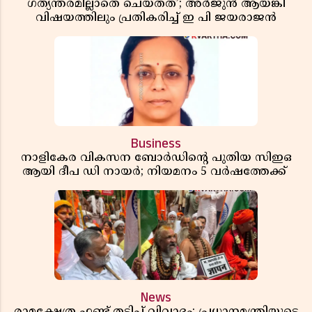
ഗത്യന്തരമില്ലാതെ ചെയ്തത്’; അർജുൻ ആയങ്കി
വിഷയത്തിലും പ്രതികരിച്ച് ഇ പി ജയരാജൻ
Business
നാളികേര വികസന ബോർഡിൻ്റെ പുതിയ സിഇഒ
ആയി ദീപ ഡി നായർ; നിയമനം 5 വർഷത്തേക്ക് ​​​​​​​
News
രാമക്ഷേത്ര ഫണ്ട് തട്ടിപ്പ് വിവാദം; പ്രധാനമന്ത്രിയുടെ