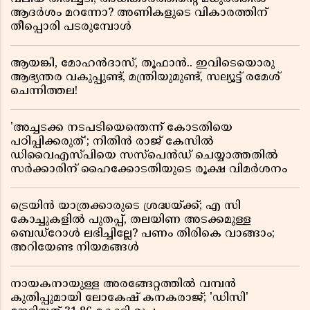
ആദർശം മറന്നോ? അണികളുടെ വികാരത്തിന്
തീപ്പൊരി പടരുമ്പോൾ
ആയങ്കി, മോഹൻദാസ്, തൂഫാൻ.. ഇവിടെയൊരു
ആഭ്യന്തര വകുപ്പുണ്ട്, മന്ത്രിയുമുണ്ട്, സല്യൂട്ട് രമേശ്‌
ചെന്നിത്തല!
'അച്ചടക്ക നടപടിയെന്തെന്ന് കോടതിയെ
പഠിപ്പിക്കരുത്'; നിതിൻ രാജ് കേസിൽ
ഡിവൈഎസ്പിയെ സസ്പെൻഡ് ചെയ്യാത്തതിൽ
സർക്കാരിന് ഹൈക്കോടതിയുടെ രൂക്ഷ വിമർശനം
ട്രെയിൻ യാത്രക്കാരുടെ ശ്രദ്ധയ്ക്ക്; എ സി
കോച്ചുകളിൽ പുതപ്പ്, തലയിണ അടക്കമുള്ള
ബെഡ്റോൾ ലഭിച്ചില്ലേ? പണം തിരികെ വാങ്ങാം;
അറിയേണ്ട നിയമങ്ങൾ
നായകനായുള്ള അരങ്ങേറ്റത്തിൽ വമ്പൻ
കുതിപ്പുമായി ലോകേഷ് കനകരാജ്; 'ഡിസി'