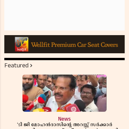
Featured
News
‘ടി ജി മോഹൻദാസിൻ്റെ അറസ്റ്റ് സർക്കാർ