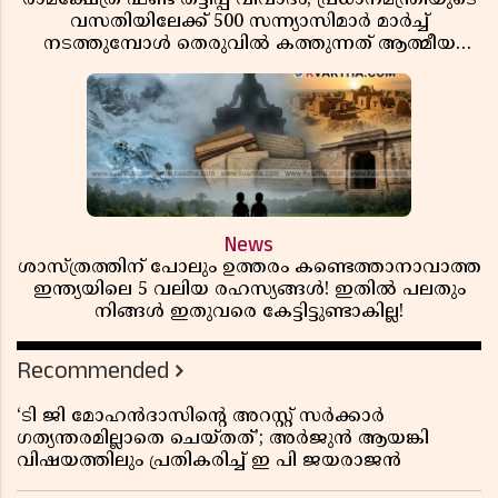
വസതിയിലേക്ക് 500 സന്ന്യാസിമാർ മാർച്ച്
നടത്തുമ്പോൾ തെരുവിൽ കത്തുന്നത് ആത്മീയ
രോഷം
News
ശാസ്ത്രത്തിന് പോലും ഉത്തരം കണ്ടെത്താനാവാത്ത
ഇന്ത്യയിലെ 5 വലിയ രഹസ്യങ്ങൾ! ഇതിൽ പലതും
നിങ്ങൾ ഇതുവരെ കേട്ടിട്ടുണ്ടാകില്ല!
Recommended
‘ടി ജി മോഹൻദാസിൻ്റെ അറസ്റ്റ് സർക്കാർ
ഗത്യന്തരമില്ലാതെ ചെയ്തത്’; അർജുൻ ആയങ്കി
വിഷയത്തിലും പ്രതികരിച്ച് ഇ പി ജയരാജൻ