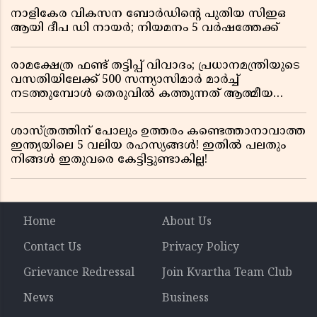
നാളികേര വികസന ബോർഡിൻ്റെ പുതിയ സിഇഒ
ആയി ദീപ ഡി നായർ; നിയമനം 5 വർഷത്തേക്ക് ​​​​​​​
രാമക്ഷേത്ര ഫണ്ട് തട്ടിപ്പ് വിവാദം; പ്രധാനമന്ത്രിയുടെ
വസതിയിലേക്ക് 500 സന്ന്യാസിമാർ മാർച്ച്
നടത്തുമ്പോൾ തെരുവിൽ കത്തുന്നത് ആത്മീയ
രോഷം
ശാസ്ത്രത്തിന് പോലും ഉത്തരം കണ്ടെത്താനാവാത്ത
ഇന്ത്യയിലെ 5 വലിയ രഹസ്യങ്ങൾ! ഇതിൽ പലതും
നിങ്ങൾ ഇതുവരെ കേട്ടിട്ടുണ്ടാകില്ല!
Home
About Us
Contact Us
Privacy Policy
Grievance Redressal
Join Kvartha Team Club
News
Business