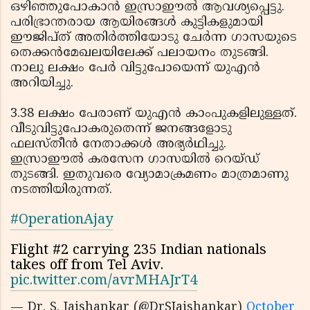
ഒഴിഞ്ഞുപോകാന്‍ ഇസ്രാഈല്‍ ആവശ്യപ്പെട്ടു.
പരിഭ്രാന്തരായ ആയിരങ്ങള്‍ കുട്ടികളുമായി
ഈജിപ്ത് അതിര്‍ത്തിയോടു ചേര്‍ന്ന ഗാസയുടെ
തെക്കന്‍മേഖലയിലേക്ക് പലായനം തുടങ്ങി.
നാലു ലക്ഷം പേര്‍ വിട്ടുപോയെന്ന് യുഎന്‍
അറിയിച്ചു.
3.38 ലക്ഷം പേരാണ് യുഎന്‍ കാംപുകളിലുള്ളത്.
വീടുവിട്ടുപോകരുതെന്ന് ജനങ്ങളോടു
ഫലസ്തീന്‍ നേതാക്കള്‍ അഭ്യര്‍ഥിച്ചു.
ഇസ്രാഈല്‍ കരസേന ഗാസയില്‍ റെയ്ഡ്
തുടങ്ങി. ഇതുവരെ വ്യോമാക്രമണം മാത്രമാണു
നടത്തിയിരുന്നത്.
#OperationAjay
Flight #2 carrying 235 Indian nationals
takes off from Tel Aviv.
pic.twitter.com/avrMHAJrT4
— Dr. S. Jaishankar (@DrSJaishankar)
October