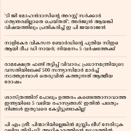
‘ടി ജി മോഹൻദാസിൻ്റെ അറസ്റ്റ് സർക്കാർ
ഗത്യന്തരമില്ലാതെ ചെയ്തത്’; അർജുൻ ആയങ്കി
വിഷയത്തിലും പ്രതികരിച്ച് ഇ പി ജയരാജൻ
നാളികേര വികസന ബോർഡിൻ്റെ പുതിയ സിഇഒ
ആയി ദീപ ഡി നായർ; നിയമനം 5 വർഷത്തേക്ക് ​​​​​​​
രാമക്ഷേത്ര ഫണ്ട് തട്ടിപ്പ് വിവാദം; പ്രധാനമന്ത്രിയുടെ
വസതിയിലേക്ക് 500 സന്ന്യാസിമാർ മാർച്ച്
നടത്തുമ്പോൾ തെരുവിൽ കത്തുന്നത് ആത്മീയ
രോഷം
ശാസ്ത്രത്തിന് പോലും ഉത്തരം കണ്ടെത്താനാവാത്ത
ഇന്ത്യയിലെ 5 വലിയ രഹസ്യങ്ങൾ! ഇതിൽ പലതും
നിങ്ങൾ ഇതുവരെ കേട്ടിട്ടുണ്ടാകില്ല!
പി എം ശ്രീ: പിന്മാറിയില്ലെങ്കിൽ മുസ്ലിം ലീഗ് നേരിടുക
വലിയ തിരിച്ചടി; അധികാരത്തിന്റെ മധുരത്തിൽ