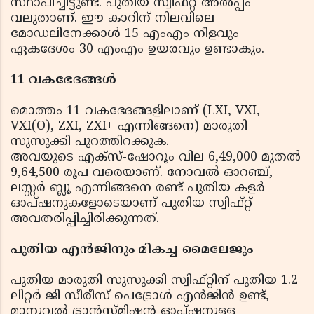
സ്ഥാപിച്ചിട്ടുണ്ട്. പുതിയ സ്വിഫ്റ്റ് അൽപ്പം
വലുതാണ്. ഈ കാറിന് നിലവിലെ
മോഡലിനേക്കാൾ 15 എംഎം നീളവും
ഏകദേശം 30 എംഎം ഉയരവും ഉണ്ടാകും.
11 വകഭേദങ്ങൾ
മൊത്തം 11 വകഭേദങ്ങളിലാണ് (LXI, VXI,
VXI(O), ZXI, ZXI+ എന്നിങ്ങനെ) മാരുതി
സുസുക്കി പുറത്തിറക്കുക.
അവയുടെ എക്സ്-ഷോറൂം വില 6,49,000 മുതൽ
9,64,500 രൂപ വരെയാണ്. നോവൽ ഓറഞ്ച്,
ലസ്റ്റർ ബ്ലൂ എന്നിങ്ങനെ രണ്ട് പുതിയ കളർ
ഓപ്ഷനുകളോടെയാണ് പുതിയ സ്വിഫ്റ്റ്
അവതരിപ്പിച്ചിരിക്കുന്നത്.
പുതിയ എൻജിനും മികച്ച മൈലേജും
പുതിയ മാരുതി സുസുക്കി സ്വിഫ്റ്റിന് പുതിയ 1.2
ലിറ്റർ ജി-സീരീസ് പെട്രോൾ എൻജിൻ ഉണ്ട്,
മാനുവൽ ട്രാൻസ്മിഷൻ ഓപ്ഷനുള്ള