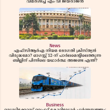
വിമർശിച്ച് എം വി ജയരാജൻ
News
എഫ്സിആർഎ നിയമ ഭേദഗതി ക്രിസ്ത്യൻ
വിരുദ്ധമോ? ഓഗസ്റ്റ് 12-ന് പാർലമെന്റിലെത്തുന്ന
ബില്ലിന് പിന്നിലെ യഥാർത്ഥ അജണ്ട എന്ത്?
Business
ഡെഡിക്കേറ്റഡ് ഫ്രൈറ്റ് കോറിഡോർ പൂർണസജ്ജം;