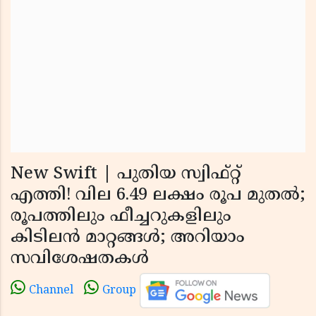
New Swift | പുതിയ സ്വിഫ്റ്റ്
എത്തി! വില 6.49 ലക്ഷം രൂപ മുതൽ;
രൂപത്തിലും ഫീച്ചറുകളിലും
കിടിലൻ മാറ്റങ്ങൾ; അറിയാം
സവിശേഷതകൾ
Channel
Group