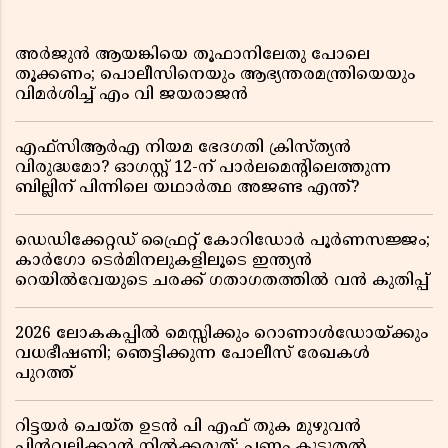
അർജുൻ ആയങ്കിയെ തൂഫാനിലേതു പോലെ
തൂക്കണം; പൊലീസിനെയും ആഭ്യന്തരമന്ത്രിയെയും
വിമർശിച്ച് എം വി ജയരാജൻ
എഫ്സിആർഎ നിയമ ഭേദഗതി ക്രിസ്ത്യൻ
വിരുദ്ധമോ? ഓഗസ്റ്റ് 12-ന് പാർലമെന്റിലെത്തുന്ന
ബില്ലിന് പിന്നിലെ യഥാർത്ഥ അജണ്ട എന്ത്?
ഡെഡിക്കേറ്റഡ് ഫ്രൈറ്റ് കോറിഡോർ പൂർണസജ്ജം;
കാർഗോ ടെർമിനലുകളിലൂടെ ഇന്ത്യൻ
റെയിൽവേയുടെ ചരക്ക് ഗതാഗതത്തിൽ വൻ കുതിപ്പ്
2026 ലോകകപ്പിൽ മെസ്സിക്കും റൊണാൾഡോയ്ക്കും
വധഭീഷണി; ഞെട്ടിക്കുന്ന പോലീസ് രേഖകൾ
പുറത്ത്
റിട്ടയർ ചെയ്ത ഉടൻ പി എഫ് തുക മുഴുവൻ
പിൻവലിക്കാൻ നിൽക്കരുത്; പണം കൂടുതൽ