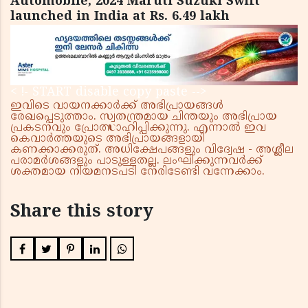
Automobile, 2024 Maruti Suzuki Swift
launched in India at Rs. 6.49 lakh
< !- START disable copy paste -->
ഇവിടെ വായനക്കാർക്ക് അഭിപ്രായങ്ങൾ
രേഖപ്പെടുത്താം. സ്വതന്ത്രമായ ചിന്തയും അഭിപ്രായ
പ്രകടനവും പ്രോത്സാഹിപ്പിക്കുന്നു. എന്നാൽ ഇവ
കെവാർത്തയുടെ അഭിപ്രായങ്ങളായി
കണക്കാക്കരുത്. അധിക്ഷേപങ്ങളും വിദ്വേഷ - അശ്ലീല
പരാമർശങ്ങളും പാടുള്ളതല്ല. ലംഘിക്കുന്നവർക്ക്
ശക്തമായ നിയമനടപടി നേരിടേണ്ടി വന്നേക്കാം.
Share this story