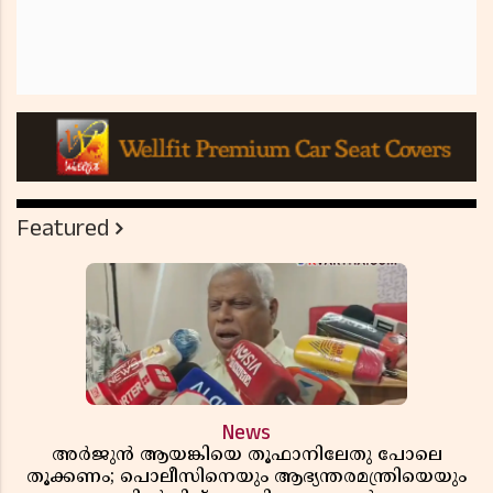
Featured
News
അർജുൻ ആയങ്കിയെ തൂഫാനിലേതു പോലെ
തൂക്കണം; പൊലീസിനെയും ആഭ്യന്തരമന്ത്രിയെയും