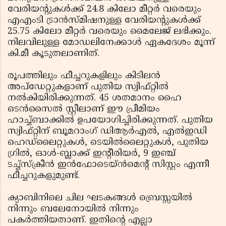
വേരിയൻ്റുകൾക്ക് 24.8 കിലോ മീറ്റർ വരെയും
എഎംടി ട്രാൻസ്മിഷനുള്ള വേരിയൻ്റുകൾക്ക്
25.75 കിലോ മീറ്റർ വരെയും മൈലേജ് ലഭിക്കും.
നിലവിലുള്ള മോഡലിനേക്കാൾ ഏകദേശം മൂന്ന്
കി.മീ കൂടുതലാണിത്.
രൂപത്തിലും ഫീച്ചറുകളിലും കിടിലൻ
അപ്‌ഡേറ്റുകളാണ് പുതിയ സ്വിഫ്റ്റിൽ
നൽകിയിരിക്കുന്നത്. 45 ശതമാനം ഹൈ
ടെൻസൈൽ സ്റ്റീലാണ് ഈ പ്രീമിയം
ഹാച്ച്ബാക്കിൽ ഉപയോഗിച്ചിരിക്കുന്നത്. പുതിയ
സ്വിഫ്റ്റിന് ബൂമറാംഗ് ഡിആർഎൽ, എൽഇഡി
ഹെഡ്‌ലൈറ്റുകൾ, ടെയിൽലൈറ്റുകൾ, പുതിയ
ഗ്രിൽ, ഓൾ-ബ്ലാക്ക് ഇൻ്റീരിയർ, 9 ഇഞ്ച്
ടച്ച്‌സ്‌ക്രീൻ ഇൻഫോടെയ്ൻമെൻ്റ് സിസ്റ്റം എന്നീ
ഫീച്ചറുകളുമുണ്ട്.
ക്യാബിനിലെ ചില ഘടകങ്ങൾ ബ്രെസ്സയിൽ
നിന്നും ബലേനോയിൽ നിന്നും
പകർത്തിയതാണ്. ഇതിൻ്റെ എല്ലാ