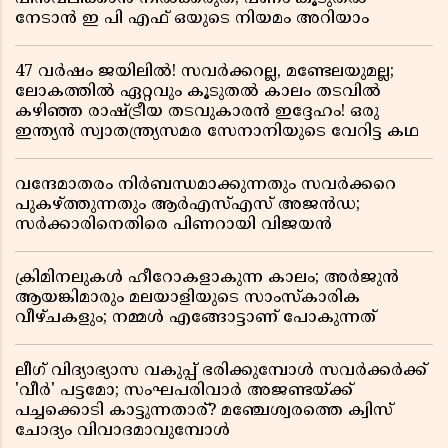
നേടാൻ ഇ പി എഫ് ഒയുടെ നിയമം അറിയാം
47 വർഷം ജയിലിൽ! സവർക്കറല്ല, മണ്ടേലയുമല്ല;
ലോകത്തിൽ ഏറ്റവും കൂടുതൽ കാലം തടവിൽ
കഴിഞ്ഞ രാഷ്ട്രീയ തടവുകാരൻ ഇദ്ദേഹം! ഒരു
ഇന്ത്യൻ സ്വാതന്ത്ര്യസമര സേനാനിയുടെ വേറിട്ട കഥ
വന്ദേമാതരം നിർബന്ധമാക്കുന്നതും സവർക്കറെ
പുകഴ്ത്തുന്നതും ആർഎസ്എസ് അജൻഡ;
സർക്കാരിനെതിരെ പിണറായി വിജയൻ
ക്രിമിനലുകൾ ഹീറോകളാകുന്ന കാലം; അർജുൻ
ആയങ്കിമാരും മലയാളിയുടെ സാംസ്കാരിക
വീഴ്ചകളും; നമ്മൾ എങ്ങോട്ടാണ് പോകുന്നത്
ലീഗ് വിദ്യാഭ്യാസ വകുപ്പ് ഭരിക്കുമ്പോൾ സവർക്കർക്ക്
'വീർ' പട്ടമോ; സംഘപരിവാർ അജണ്ടയ്ക്ക്
പച്ചക്കൊടി കാട്ടുന്നതാര്? മഞ്ചേശ്വരത്തെ ക്വിസ്
ചോദ്യം വിവാദമാവുമ്പോൾ