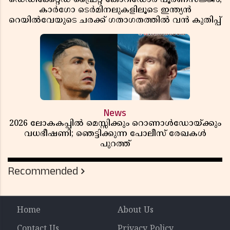
കാർഗോ ടെർമിനലുകളിലൂടെ ഇന്ത്യൻ
റെയിൽവേയുടെ ചരക്ക് ഗതാഗതത്തിൽ വൻ കുതിപ്പ്
News
2026 ലോകകപ്പിൽ മെസ്സിക്കും റൊണാൾഡോയ്ക്കും
വധഭീഷണി; ഞെട്ടിക്കുന്ന പോലീസ് രേഖകൾ
പുറത്ത്
Recommended
Home
About Us
Contact Us
Privacy Policy