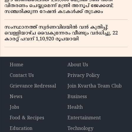
വിതരണം ചെയ്യുമെന്ന് മന്ത്രി അനൂപ് ജേക്കബ്;
സഞ്ചരിക്കുന്ന റേഷൻ കടകൾക്ക് തുടക്കം
സംസ്ഥാനത്ത് സ്വർണവിലയിൽ വൻ കുതിപ്പ്;
വെള്ളിയാഴ്ച വൈകുന്നേരം വീണ്ടും വർധിച്ചു, 22
കാരറ്റ് പവന് 1,10,920 രൂപയായി
Home
About Us
Contact Us
Privacy Policy
Grievance Redressal
Join Kvartha Team Club
News
Business
Jobs
Health
Food & Recipes
Entertainment
Education
Technology