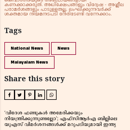
കെവാർത്തയുടെ അഭിപ്രായങ്ങളായി
കണക്കാക്കരുത്. അധിക്ഷേപങ്ങളും വിദ്വേഷ - അശ്ലീല
പരാമർശങ്ങളും പാടുള്ളതല്ല. ലംഘിക്കുന്നവർക്ക്
ശക്തമായ നിയമനടപടി നേരിടേണ്ടി വന്നേക്കാം.
Tags
National News
News
Malayalam News
Share this story
‘വിദേശ ഫണ്ടുകൾ അമേരിക്കയും
നിയന്ത്രിക്കുന്നുണ്ടല്ലോ’; എഫ്സിആർഎ ബില്ലിലെ
യുഎസ് വിമർശനങ്ങൾക്ക് മറുപടിയുമായി ഇന്ത്യ