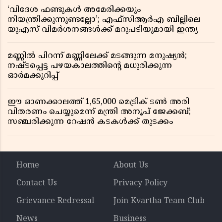
‘വിദേശ ഫണ്ടുകൾ അമേരിക്കയും
നിയന്ത്രിക്കുന്നുണ്ടല്ലോ’; എഫ്സിആർഎ ബില്ലിലെ
യുഎസ് വിമർശനങ്ങൾക്ക് മറുപടിയുമായി ഇന്ത്യ
മണ്ണിൽ പിറന്ന് മണ്ണിലേക്ക് മടങ്ങുന്ന മനുഷ്യൻ;
നഷ്ടപ്പെട്ട പഴയകാലത്തിൻ്റെ മധുരിക്കുന്ന
ഓർമക്കുറിപ്പ്
ഈ ഓണക്കാലത്ത് 1,65,000 മെട്രിക് ടൺ അരി
വിതരണം ചെയ്യുമെന്ന് മന്ത്രി അനൂപ് ജേക്കബ്;
സഞ്ചരിക്കുന്ന റേഷൻ കടകൾക്ക് തുടക്കം
Home
About Us
Contact Us
Privacy Policy
Grievance Redressal
Join Kvartha Team Club
News
Business