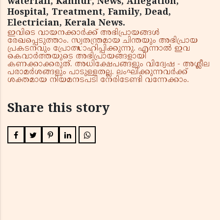
waterfall, Kannur, News, Allegation,
Hospital, Treatment, Family, Dead,
Electrician, Kerala News.
ഇവിടെ വായനക്കാർക്ക് അഭിപ്രായങ്ങൾ
രേഖപ്പെടുത്താം. സ്വതന്ത്രമായ ചിന്തയും അഭിപ്രായ
പ്രകടനവും പ്രോത്സാഹിപ്പിക്കുന്നു. എന്നാൽ ഇവ
കെവാർത്തയുടെ അഭിപ്രായങ്ങളായി
കണക്കാക്കരുത്. അധിക്ഷേപങ്ങളും വിദ്വേഷ - അശ്ലീല
പരാമർശങ്ങളും പാടുള്ളതല്ല. ലംഘിക്കുന്നവർക്ക്
ശക്തമായ നിയമനടപടി നേരിടേണ്ടി വന്നേക്കാം.
Share this story