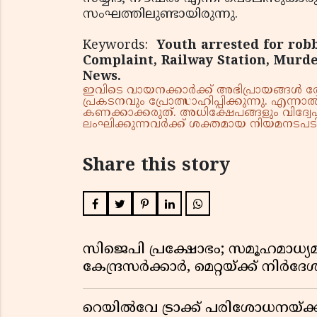
സംഘത്തിലുണ്ടായിരുന്നു.
Keywords:
Youth arrested for rob
Complaint, Railway Station, Murder
News.
ഇവിടെ വായനക്കാർക്ക് അഭിപ്രായങ്ങൾ രേഖപ
പ്രകടനവും പ്രോത്സാഹിപ്പിക്കുന്നു. എന
കണക്കാക്കരുത്. അധിക്ഷേപങ്ങളും വിദ്വേഷ
ലംഘിക്കുന്നവർക്ക് ശക്തമായ നിയമനടപടി 
Share this story
സിജെപി പ്രക്ഷോഭം; സമൂഹമാധ്യമങ
കേന്ദ്രസർക്കാർ, മെറ്റയ്ക്ക് നിർദേ
റെയിൽവേ ട്രാക്ക് പരിശോധനയ്ക്ക