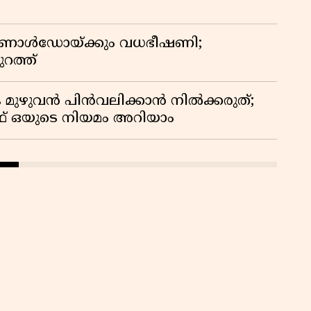
 റൊണാൾഡോയ്ക്കും വധഭീഷണി;
റത്ത്
 മുഴുവൻ പിൻവലിക്കാൻ നിൽക്കരുത്;
 ഒയുടെ നിയമം അറിയാം