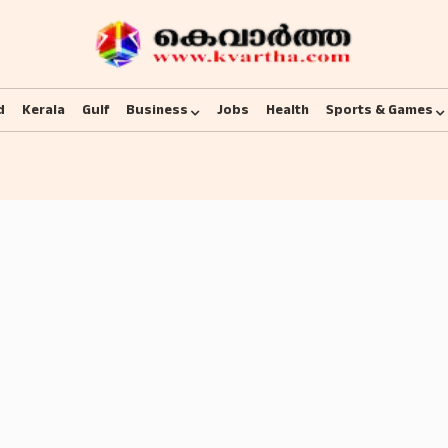
d
Kerala
Gulf
Business
Jobs
Health
Sports & Games