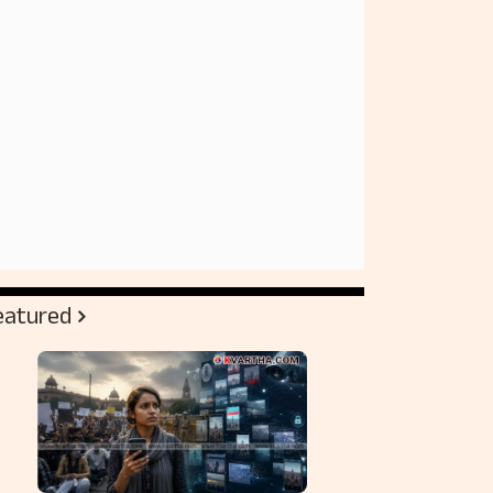
eatured