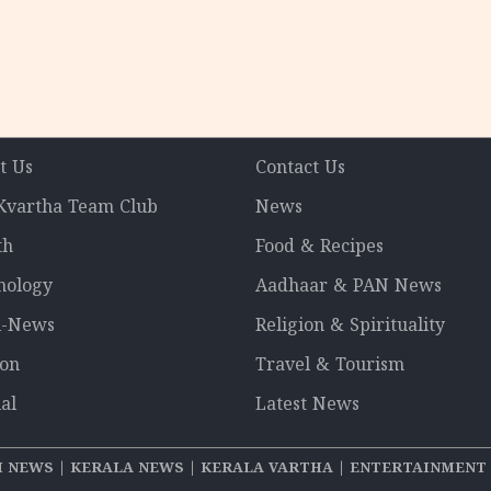
t Us
Contact Us
 Kvartha Team Club
News
th
Food & Recipes
nology
Aadhaar & PAN News
l-News
Religion & Spirituality
ion
Travel & Tourism
al
Latest News
NEWS | KERALA NEWS | KERALA VARTHA | ENTERTAINMENT ചുറ്