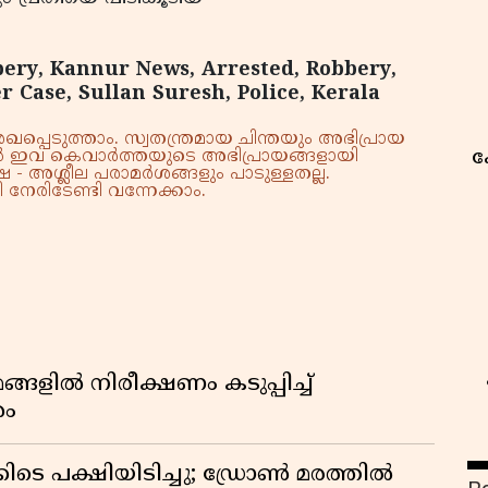
bery, Kannur News, Arrested, Robbery,
 Case, Sullan Suresh, Police, Kerala
്പെടുത്താം. സ്വതന്ത്രമായ ചിന്തയും അഭിപ്രായ
ക
്നാൽ ഇവ കെവാർത്തയുടെ അഭിപ്രായങ്ങളായി
 - അശ്ലീല പരാമർശങ്ങളും പാടുള്ളതല്ല.
നേരിടേണ്ടി വന്നേക്കാം.
്ങളിൽ നിരീക്ഷണം കടുപ്പിച്ച്
ശം
ിടെ പക്ഷിയിടിച്ചു; ഡ്രോൺ മരത്തിൽ