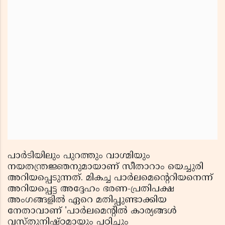
പാർടിയിലും പുറത്തും വാഗ്മിയും
നയതന്ത്രജ്ഞനുമായാണ് സീതാറാം യെച്ചുരി
അറിയപ്പെടുന്നത്. മികച്ച പാർലമെൻ്റെറിയനെന്ന്
അറിയപ്പെട്ട അദ്ദേഹം ഭരണ-പ്രതിപക്ഷ
അംഗങ്ങളിൽ ഏറെ മതിപ്പുണ്ടാക്കിയ
നേതാവാണ് 'പാർലമെൻ്റിൽ കാര്യങ്ങൾ
വസ്തുനിഷ്ഠമായും പഠിച്ചും