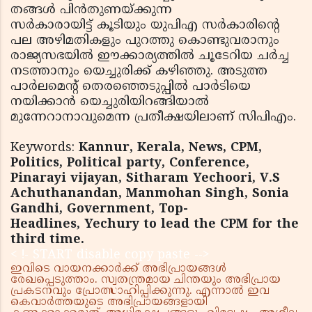
തങ്ങൾ പിൻതുണയ്ക്കുന്ന
സർകാരായിട്ട് കൂടിയും യുപിഎ സർകാരിൻ്റെ
പല അഴിമതികളും പുറത്തു കൊണ്ടുവരാനും
രാജ്യസഭയിൽ ഈക്കാര്യത്തിൽ ചൂടേറിയ ചർച്ച
നടത്താനും യെച്ചുരിക്ക് കഴിഞ്ഞു. അടുത്ത
പാർലമെൻ്റ് തെരഞ്ഞെടുപ്പിൽ പാർടിയെ
നയിക്കാൻ യെച്ചുരിയിറങ്ങിയാൽ
മുന്നേറാനാവുമെന്ന പ്രതീക്ഷയിലാണ് സിപിഎം.
Keywords:
Kannur, Kerala, News, CPM,
Politics, Political party, Conference,
Pinarayi vijayan, Sitharam Yechoori, V.S
Achuthanandan, Manmohan Singh, Sonia
Gandhi, Government, Top-
Headlines, Yechury to lead the CPM for the
third time.
< !- START disable copy paste -->
ഇവിടെ വായനക്കാർക്ക് അഭിപ്രായങ്ങൾ
രേഖപ്പെടുത്താം. സ്വതന്ത്രമായ ചിന്തയും അഭിപ്രായ
പ്രകടനവും പ്രോത്സാഹിപ്പിക്കുന്നു. എന്നാൽ ഇവ
കെവാർത്തയുടെ അഭിപ്രായങ്ങളായി