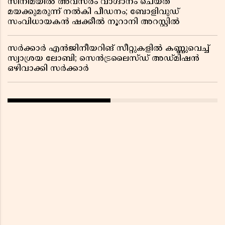
സിനിമയിൽ അവസരം വാഗ്ദാനം ചെയ്ത്
മയക്കുമരുന്ന് നൽകി പീഡനം; ബോളിവുഡ്
സംവിധായകൻ ഷക്കീൽ നൂറാനി അറസ്റ്റിൽ
സർക്കാർ എൻജിനീയറിങ് സീറ്റുകളിൽ കണ്ണുവെച്ച്
സ്വാശ്രയ ലോബി; സെൻട്രലൈസ്ഡ് അഡ്മിഷൻ
ഒഴിവാക്കി സർക്കാർ