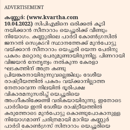
ADVERTISEMENT
കണ്ണൂർ: (www.kvartha.com
10.04.2022)
സിപിഎമിനെ ഒരിക്കൽ കൂടി
നയിക്കാൻ സീതാറാം യെച്ചൂരിക്ക് വീണ്ടും
നിയോഗം. കണ്ണുരിലെ പാർടി കോൺഗ്രസിൽ
ജനറൽ സെക്രടറി സ്ഥാനത്തേക്ക് മുൻപോട്ടു
വയ്ക്കാൻ സീതാറാം യെച്ചൂരി യെന്ന പേരിനു
പകരം മറ്റൊരു പേരുമുണ്ടായിരുന്നില്ല. പിണറായി
വിജയൻ നേതൃത്വം നൽകുന്ന കേരളാ
ഘടകത്തിന് അത്ര കണ്ടു
പ്രിയങ്കരനായിരുന്നുവല്ലെങ്കിലും ദേശീയ
രാഷ്ട്രീയത്തിൽ പകരം വയ്ക്കാനില്ലാത്ത
നേതാവെന്ന നിലയിൽ ഭൂരിപക്ഷ
വികാരമനുസരിച്ച് യെച്ചൂരിയെ
അംഗീകരിക്കേണ്ടി വരികയായിരുന്നു. ഇതോടെ
പാർടിയെ ഇനി ദേശീയ രാഷ്ട്രീയത്തിൽ
കരുത്തോടെ മുൻപോട്ടു കൊണ്ടുപോകാനുള്ള
നിയോഗമാണ് ചരിത്രമായി മാറിയ കണ്ണുർ
പാർടി കോൺഗ്രസ് സിതാറാം യെച്ചൂരിയെ