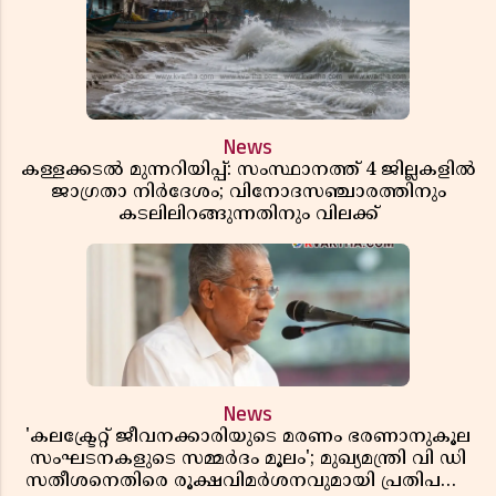
News
കള്ളക്കടൽ മുന്നറിയിപ്പ്: സംസ്ഥാനത്ത് 4 ജില്ലകളിൽ
ജാഗ്രതാ നിർദേശം; വിനോദസഞ്ചാരത്തിനും
കടലിലിറങ്ങുന്നതിനും വിലക്ക്
News
'കലക്ട്രേറ്റ് ജീവനക്കാരിയുടെ മരണം ഭരണാനുകൂല
സംഘടനകളുടെ സമ്മർദം മൂലം'; മുഖ്യമന്ത്രി വി ഡി
സതീശനെതിരെ രൂക്ഷവിമർശനവുമായി പ്രതിപക്ഷ