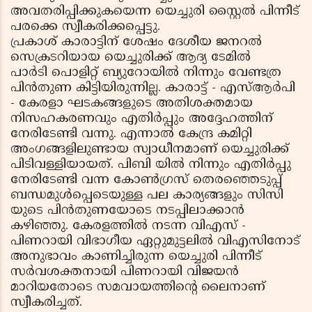
അവതരിപ്പിക്കുകയെന്ന യെച്ചുരി സ്റ്റൈൽ പിന്നീട്
പരക്കെ സ്വീകരിക്കപ്പെട്ടു.
പ്രകാശ് കാരാട്ടിന് ശേഷം ദേശീയ ജനറൽ
സെക്രടറിയായ യെച്ചുരിക്ക് ആദ്യ ടേമിൽ
പാർടി പൊളിറ്റ് ബ്യുറോയിൽ നിന്നും വേണ്ടത്ര
പിൻതുണ കിട്ടിയിരുന്നില്ല. കാരാട്ട് - എസ്ആർപി
- കേരളാ ഘടകങ്ങളുടെ അതിശക്തമായ
നിസഹകരണവും എതിർപ്പും അദ്ദേഹത്തിന്
നേരിടേണ്ടി വന്നു. എന്നാൽ കേന്ദ്ര കമിറ്റി
അംഗങ്ങളിലുണ്ടായ സ്വാധീനമാണ് യെച്ചുരിക്ക്
പിടിവള്ളിയായത്. പിബി യിൽ നിന്നും എതിർപ്പു
നേരിടേണ്ടി വന്ന കോൺഗ്രസ് തെരഞ്ഞെടുപ്പ്
ബന്ധമുൾപ്പെടെയുള്ള പല കാര്യങ്ങളും സിസി
യുടെ പിൻതുണയോടെ നടപ്പിലാക്കാൻ
കഴിഞ്ഞു. കേരളത്തിൽ നടന്ന വിഎസ് -
പിണറായി വിഭാഗീയ ഏറ്റുമുട്ടലിൽ വിഎസിനോട്
അനുഭാവം കാണിച്ചിരുന്ന യെച്ചുരി പിന്നീട്
സർവശക്തനായി പിണറായി വിജയൻ
മാറിയതോടെ സമവായത്തിൻ്റെ ലൈനാണ്
സ്വീകരിച്ചത്.