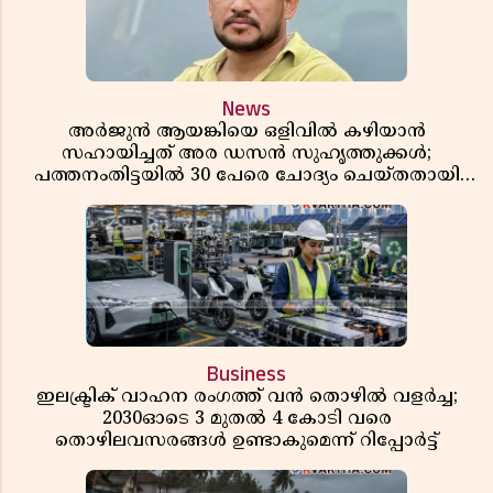
News
അർജുൻ ആയങ്കിയെ ഒളിവിൽ കഴിയാൻ
സഹായിച്ചത് അര ഡസൻ സുഹൃത്തുക്കൾ;
പത്തനംതിട്ടയിൽ 30 പേരെ ചോദ്യം ചെയ്തതായി
വിവരം ​​​​​​​
Business
ഇലക്ട്രിക് വാഹന രംഗത്ത് വൻ തൊഴിൽ വളർച്ച;
2030ഓടെ 3 മുതൽ 4 കോടി വരെ
തൊഴിലവസരങ്ങൾ ഉണ്ടാകുമെന്ന് റിപ്പോർട്ട്