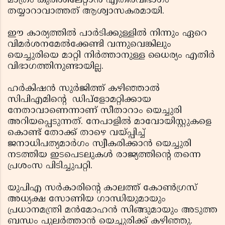
മാത്രം കുരിശിലേറ്റാൻ എതിർവിഭാഗം
തയ്യാറാവാത്തത് ആശ്വാസകരമായി.
ഈ കാര്യത്തിൽ പാർടിക്കുള്ളിൽ നിന്നും ഏറെ
വിമർശനമേൽക്കേണ്ടി വന്നുവെങ്കിലും
യെച്ചുരിയെ മാറ്റി നിർത്താനുള്ള ധൈര്യം എതിർ
വിഭാഗത്തിനുണ്ടായില്ല.
ഹർകിഷൻ സുർജിത്ത് കഴിഞ്ഞാൽ
സിപിഎമിന്റെ ഡിപ്ളോമറ്റിക്കായ
നേതാവാണെന്നാണ് സീതാറാം യെച്ചുരി
അറിയപ്പെടുന്നത്. നേപാളിൽ മാവോയിസ്റ്റുകളെ
കൊണ്ട് തോക്ക്‌ താഴെ വയ്പ്പിച്ച്
ജനാധിപത്യമാർഗം സ്വീകരിക്കാൻ യെച്ചുരി
നടത്തിയ ഇടപെടലുകൾ രാജ്യത്തിൻ്റെ തന്നെ
പ്രശംസ പിടിച്ചുപറ്റി.
യുപിഎ സർകാരിൻ്റെ കാലത്ത് കോൺഗ്രസ്
അധ്യക്ഷ സോണിയ ഗാന്ധിയുമായും
പ്രധാനമന്ത്രി മൻമോഹൻ സിങ്ങുമായും അടുത്ത
ബന്ധം പുലർത്താൻ യെച്ചുരിക്ക് കഴിഞ്ഞു.