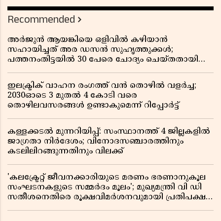
നേതാവ് പിണറായി വിജയൻ
Recommended
അർജുൻ ആയങ്കിയെ ഒളിവിൽ കഴിയാൻ
സഹായിച്ചത് അര ഡസൻ സുഹൃത്തുക്കൾ;
പത്തനംതിട്ടയിൽ 30 പേരെ ചോദ്യം ചെയ്തതായി
വിവരം ​​​​​​​
ഇലക്ട്രിക് വാഹന രംഗത്ത് വൻ തൊഴിൽ വളർച്ച;
2030ഓടെ 3 മുതൽ 4 കോടി വരെ
തൊഴിലവസരങ്ങൾ ഉണ്ടാകുമെന്ന് റിപ്പോർട്ട്
കള്ളക്കടൽ മുന്നറിയിപ്പ്: സംസ്ഥാനത്ത് 4 ജില്ലകളിൽ
ജാഗ്രതാ നിർദേശം; വിനോദസഞ്ചാരത്തിനും
കടലിലിറങ്ങുന്നതിനും വിലക്ക്
'കലക്ട്രേറ്റ് ജീവനക്കാരിയുടെ മരണം ഭരണാനുകൂല
സംഘടനകളുടെ സമ്മർദം മൂലം'; മുഖ്യമന്ത്രി വി ഡി
സതീശനെതിരെ രൂക്ഷവിമർശനവുമായി പ്രതിപക്ഷ
നേതാവ് പിണറായി വിജയൻ