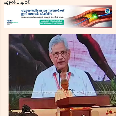
ഏൽപിച്ചത്.