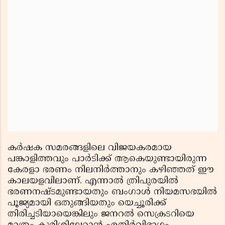
കർഷക സമരങ്ങളിലെ വിജയകരമായ
പങ്കാളിത്തവും പാർടിക്ക് ആകെയുണ്ടായിരുന്ന
കേരളാ ഭരണം നിലനിർത്താനും കഴിഞ്ഞത് ഈ
കാലയളവിലാണ്. എന്നാൽ ത്രിപുരയിൽ
ഭരണനഷ്ടമുണ്ടായതും ബംഗാൾ നിയമസഭയിൽ
പൂജ്യമായി ഒതുങ്ങിയതും യെച്ചൂരിക്ക്
തിരിച്ചടിയായെങ്കിലും ജനറൽ സെക്രടറിയെ