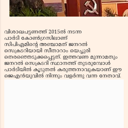
വിശാഖപട്ടണത്ത് 2015ൽ നടന്ന
പാർടി കോൺഗ്രസിലാണ്
സിപിഎമിന്റെ അഞ്ചാമത് ജനറൽ
സെക്രടറിയായി സീതാറാം യെച്ചുരി
തെരഞ്ഞെടുക്കപ്പെട്ടത്. ഇത്തവണ മുന്നാമതും
ജനറൽ സെക്രടറി സ്ഥാനത്ത് തുടരുമ്പോൾ
പാർടിയിൽ കൂടുതൽ കരുത്തനാവുകയാണ് ഈ
ജെഎൻയുവിൽ നിന്നും വളർന്നു വന്ന നേതാവ്.