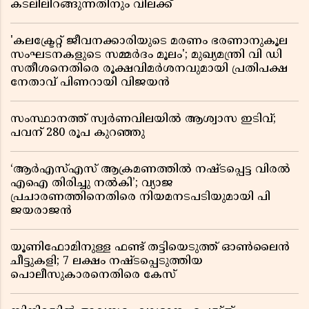
കടലിലിറങ്ങുന്നതിനും വിലക്ക്
'കലക്ട്രേറ്റ് ജീവനക്കാരിയുടെ മരണം ഭരണാനുകൂല
സംഘടനകളുടെ സമ്മർദം മൂലം'; മുഖ്യമന്ത്രി വി ഡി
സതീശനെതിരെ രൂക്ഷവിമർശനവുമായി പ്രതിപക്ഷ
നേതാവ് പിണറായി വിജയൻ
സംസ്ഥാനത്ത് സ്വര്‍ണവിലയില്‍ ആശ്വാസ ഇടിവ്;
പവന് 280 രൂപ കുറഞ്ഞു
‘ആർഎസ്എസ് ആക്രമണത്തിൽ നഷ്ടപ്പെട്ട വിരൽ
എഐ തിരിച്ചു നൽകി’; വ്യാജ
പ്രചാരണത്തിനെതിരെ നിയമനടപടിയുമായി പി
ജയരാജൻ
യൂണിഫോമിനുള്ള ഫണ്ട് തട്ടിയെടുത്ത് ഓൺലൈൻ
ചീട്ടുകളി; 7 ലക്ഷം നഷ്ടപ്പെടുത്തിയ
പൊലീസുകാരനെതിരെ കേസ്