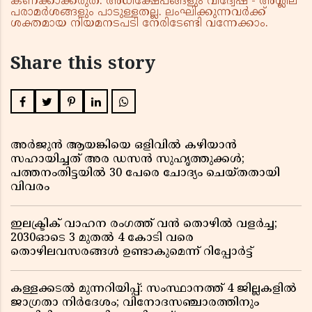
കണക്കാക്കരുത്. അധിക്ഷേപങ്ങളും വിദ്വേഷ - അശ്ലീല
പരാമർശങ്ങളും പാടുള്ളതല്ല. ലംഘിക്കുന്നവർക്ക്
ശക്തമായ നിയമനടപടി നേരിടേണ്ടി വന്നേക്കാം.
Share this story
അർജുൻ ആയങ്കിയെ ഒളിവിൽ കഴിയാൻ
സഹായിച്ചത് അര ഡസൻ സുഹൃത്തുക്കൾ;
പത്തനംതിട്ടയിൽ 30 പേരെ ചോദ്യം ചെയ്തതായി
വിവരം ​​​​​​​
ഇലക്ട്രിക് വാഹന രംഗത്ത് വൻ തൊഴിൽ വളർച്ച;
2030ഓടെ 3 മുതൽ 4 കോടി വരെ
തൊഴിലവസരങ്ങൾ ഉണ്ടാകുമെന്ന് റിപ്പോർട്ട്
കള്ളക്കടൽ മുന്നറിയിപ്പ്: സംസ്ഥാനത്ത് 4 ജില്ലകളിൽ
ജാഗ്രതാ നിർദേശം; വിനോദസഞ്ചാരത്തിനും