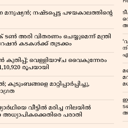
R
ട
ുന്ന മനുഷ്യൻ; നഷ്ടപ്പെട്ട പഴയകാലത്തിൻ്റെ
വ
അ
മു
് ടൺ അരി വിതരണം ചെയ്യുമെന്ന് മന്ത്രി
മ
‘
 റേഷൻ കടകൾക്ക് തുടക്കം
വ
നി
എ
കുതിപ്പ്; വെള്ളിയാഴ്ച വൈകുന്നേരം
വ
് 1,10,920 രൂപയായി
മണ
മ
മധ
ുടുംബങ്ങളെ മാറ്റിപ്പാർപ്പിച്ചു,
ാഗ്രത
ഈ
ട
ദ്യാർഥിയെ വീട്ടിൽ മരിച്ച നിലയിൽ
അ
ന അധ്യാപികക്കെതിരെ പരാതി
റ