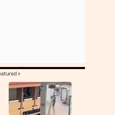
eatured