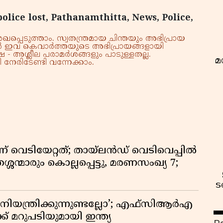
police lost, Pathanamthitta, News, Police,
്പെടുത്താം. സ്വതന്ത്രമായ ചിന്തയും അഭിപ്രായ
്നാൽ ഇവ കെവാർത്തയുടെ അഭിപ്രായങ്ങളായി
 - അശ്ലീല പരാമർശങ്ങളും പാടുള്ളതല്ല.
മ
നേരിടേണ്ടി വന്നേക്കാം.
ണ് വെടിയേറ്റത്; തായ്‌ലൻഡ് വെടിവെപ്പിൽ
്ശന്മാരും കൊല്ലപ്പെട്ടു, മരണസംഖ്യ 7;
ട
ിയന്ത്രിക്കുന്നുണ്ടല്ലോ’; എഫ്സിആർഎ
 മറുപടിയുമായി ഇന്ത്യ