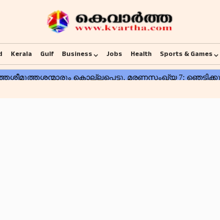
d
Kerala
Gulf
Business
Jobs
Health
Sports & Games