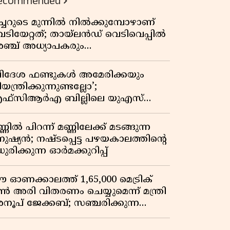
ecommended
ീച്ചറുടെ മുന്നിൽ നിൽക്കുമ്പോഴാണ്
െടിയേറ്റത്; തായ്‌ലൻഡ് വെടിവെപ്പിൽ
ഞ്ച് അധ്യാപകരും
ത്തശ്ശീമുത്തശ്ശന്മാരും കൊല്ലപ്പെട്ടു,
രണസംഖ്യ 7; ഞെട്ടിക്കുന്ന
വിദേശ ഫണ്ടുകൾ അമേരിക്കയും
െളിപ്പെടുത്തലുകൾ
യന്ത്രിക്കുന്നുണ്ടല്ലോ’;
ഫ്സിആർഎ ബില്ലിലെ യുഎസ്
ിമർശനങ്ങൾക്ക് മറുപടിയുമായി ഇന്ത്യ
്ണിൽ പിറന്ന് മണ്ണിലേക്ക് മടങ്ങുന്ന
നുഷ്യൻ; നഷ്ടപ്പെട്ട പഴയകാലത്തിൻ്റെ
ുരിക്കുന്ന ഓർമക്കുറിപ്പ്
 ഓണക്കാലത്ത് 1,65,000 മെട്രിക്
ൺ അരി വിതരണം ചെയ്യുമെന്ന് മന്ത്രി
നൂപ് ജേക്കബ്; സഞ്ചരിക്കുന്ന
േഷൻ കടകൾക്ക് തുടക്കം