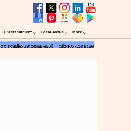
Entertainment
Local-News
More