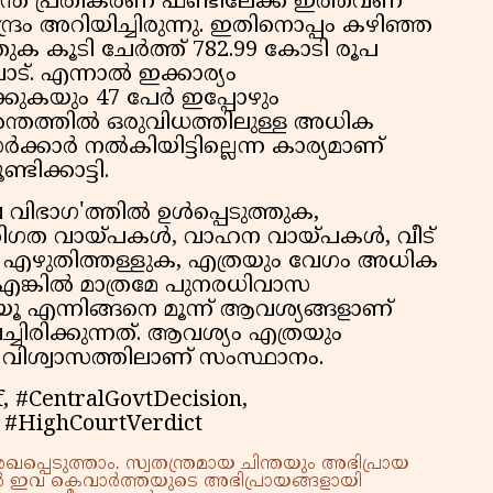
ദുരന്ത പ്രതികരണ ഫണ്ടിലേക്ക് ഇത്തവണ
ദ്രം അറിയിച്ചിരുന്നു. ഇതിനൊപ്പം കഴിഞ്ഞ
തുക കൂടി ചേര്‍ത്ത് 782.99 കോടി രൂപ
ാട്. എന്നാല്‍ ഇക്കാര്യം
രിക്കുകയും 47 പേര്‍ ഇപ്പോഴും
തത്തില്‍ ഒരുവിധത്തിലുള്ള അധിക
്കാര്‍ നല്‍കിയിട്ടില്ലെന്ന കാര്യമാണ്
ടിക്കാട്ടി.
വിഭാഗ'ത്തില്‍ ഉള്‍പ്പെടുത്തുക,
തിഗത വായ്പകള്‍, വാഹന വായ്പകള്‍, വീട്
്‍ എഴുതിത്തള്ളുക, എത്രയും വേഗം അധിക
ങ്കില്‍ മാത്രമേ പുനരധിവാസ
കഴിയൂ എന്നിങ്ങനെ മൂന്ന് ആവശ്യങ്ങളാണ്
വച്ചിരിക്കുന്നത്. ആവശ്യം എത്രയും
്ന വിശ്വാസത്തിലാണ് സംസ്ഥാനം.
, #CentralGovtDecision,
, #HighCourtVerdict
്പെടുത്താം. സ്വതന്ത്രമായ ചിന്തയും അഭിപ്രായ
്നാൽ ഇവ കെവാർത്തയുടെ അഭിപ്രായങ്ങളായി