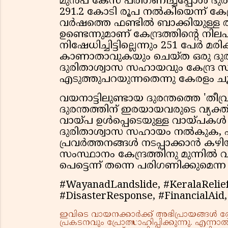
മുന്‍പ് കേസ് പരിഗണിച്ചപ്പോള്‍ 
291.2 കോടി രൂപ നല്‍കിയെന്ന് കേന്
വര്‍ഷത്തെ ഫണ്ടില്‍ ബാക്കിയുള്ള 
ഉണ്ടെന്നുമാണ് കേന്ദ്രത്തിന്റെ നിലപ
നിഷേധിച്ചിട്ടില്ലെന്നും 251 പേര്‍ മ
കാണാതാവുകയും ചെയ്ത ഒരു ദുരന്
ദുരിതാശ്വാസ സഹായവും കേന്ദ്ര സര്‍ക
എടുത്തുപറയുന്നതെന്നു കേരളം ചൂണ്
വയനാട്ടിലുണ്ടായ ദുരന്തത്തെ 'തീവ്ര 
ദുരന്തത്തിന് ഇരയായവരുടെ വ്യക്
വായ്പ ഉള്‍പ്പെടെയുള്ള വായ്പകള
ദുരിതാശ്വാസ സഹായം നല്‍കുക, എ
പ്രവര്‍ത്തനങ്ങള്‍ നടപ്പാക്കാന്‍ 
സംസ്ഥാനം കേന്ദ്രത്തിനു മുന്നില്‍ 
പെട്ടെന്ന് തന്നെ പരിഗണിക്കുമെന
#WayanadLandslide, #KeralaRelief
#DisasterResponse, #FinancialAid
ഇവിടെ വായനക്കാർക്ക് അഭിപ്രായങ്ങൾ രേഖപ
പ്രകടനവും പ്രോത്സാഹിപ്പിക്കുന്നു. എന