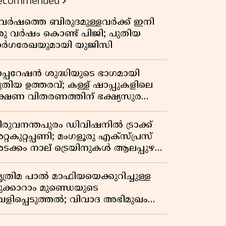
ecommended
 വർഷത്തെ ബിരുദമുള്ളവർക്ക് ഇനി
രു വർഷം കൊണ്ട് പിജി; പുതിയ
ാർഗരേഖയുമായി യുജിസി
പ്പറേഷൻ ശുദ്ധിയുടെ ഭാഗമായി
ുതിയ ഉത്തരവ്; കള്ള് ഷാപ്പുകളിലെ
ക്ഷണ വിതരണത്തിന് ഭക്ഷ്യസുരക്ഷാ
ൈസൻസ് നിർബന്ധമാക്കി
ക്സൈസ്
ിരുവനന്തപുരം ഡിവിഷനിൽ ട്രാക്ക്
്റകുറ്റപ്പണി; മംഗളൂരു എക്സ്പ്രസ്
ടക്കം നാല് ട്രെയിനുകൾ ആലപ്പുഴ
ി തിരിച്ചുവിടും
ൃത്രിമ പാൽ മാഫിയയെക്കുറിച്ചുള്ള
ുക്കാറാം മുണ്ഡെയുടെ
െളിപ്പെടുത്തൽ; വിവാദ അഭിമുഖം
ൃശ്യരൂപത്തിൽ പുറത്തുവന്നു