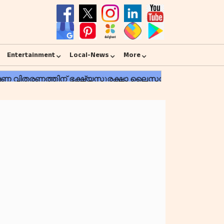
Entertainment
Local-News
More