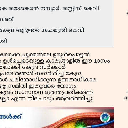
ജയശങ്കരന്‍ നമ്പ്യാര്‍, ജസ്റ്റിസ് കെവി
ബെഞ്ച്
േന്ദ്ര ആഭ്യന്തര സഹമന്ത്രി കെവി
്കി
ടക്കൈ ചൂരമല്‍മല ഉരുള്‍പൊട്ടല്‍
 ഉള്‍പ്പെടെയുള്ള കാര്യങ്ങളില്‍ ഈ മാസം
ാക്കി കേന്ദ്ര സര്‍ക്കാര്‍
ശങ്ങള്‍ സന്ദര്‍ശിച്ച കേന്ദ്ര
യങ്ങള്‍ പരിശോധിക്കുന്ന ഉന്നതാധികാര
 ആ സമിതി ഇതുവരെ യോഗം
ിയ കേന്ദ്രം സംസ്ഥാന ദുരന്തപ്രതികരണ
ഭ
്ലോ എന്ന നിലപാടും ആവര്‍ത്തിച്ചു.