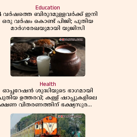
Education
4 വർഷത്തെ ബിരുദമുള്ളവർക്ക് ഇനി
ഒരു വർഷം കൊണ്ട് പിജി; പുതിയ
മാർഗരേഖയുമായി യുജിസി
Health
ഓപ്പറേഷൻ ശുദ്ധിയുടെ ഭാഗമായി
പുതിയ ഉത്തരവ്; കള്ള് ഷാപ്പുകളിലെ
ക്ഷണ വിതരണത്തിന് ഭക്ഷ്യസുരക്ഷാ
ലൈസൻസ് നിർബന്ധമാക്കി
എക്സൈസ്