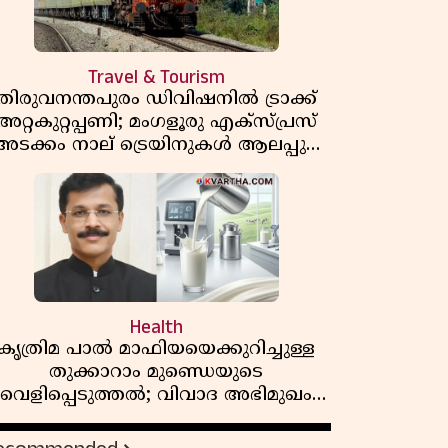
Travel & Tourism
തിരുവനന്തപുരം ഡിവിഷനിൽ ട്രാക്ക്
അറ്റകുറ്റപ്പണി; മംഗളൂരു എക്സ്പ്രസ്
അടക്കം നാല് ട്രെയിനുകൾ ആലപ്പുഴ
വഴി തിരിച്ചുവിടും
Health
കൃത്രിമ പാൽ മാഫിയയെക്കുറിച്ചുള്ള
തുക്കാറാം മുണ്ഡെയുടെ
വെളിപ്പെടുത്തൽ; വിവാദ അഭിമുഖം
ദൃശ്യരൂപത്തിൽ പുറത്തുവന്നു