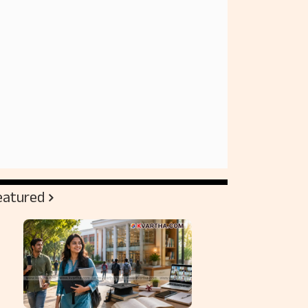
eatured