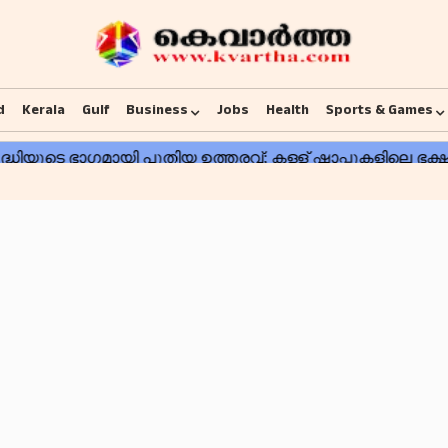
d
Kerala
Gulf
Business
Jobs
Health
Sports & Games