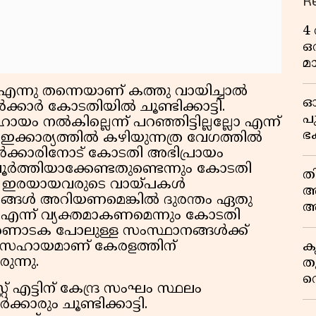
R
4
ഒ
മ
എന്നു തന്നെയാണ് കത്തു വായിച്ചാല്‍
ഓ
കാര്‍ കോടതിയില്‍ ചൂണ്ടിക്കാട്ടി.
പ
ം നല്‍കില്ലെന്ന് പറഞ്ഞിട്ടില്ലല്ലോ എന്ന്
ഭ
് ഇക്കാര്യത്തില്‍ കഴിയുന്നത്ര വേഗത്തില്‍
ല
 സര്‍ക്കാരിനോട് കോടതി അഭിപ്രായം
എ
്‍ത്തിയാക്കേണ്ടതുണ്ടെന്നും കോടതി
ത
ത്തിന് ഇരയായവരുടെ വായ്പകള്‍
അറ
യങ്ങള്‍ അറിയണമെങ്കില്‍ ദുരന്തം ഏതു
അ
ത് എന്ന് വ്യക്തമാകണമെന്നും കോടതി
വഴ
ര്‍ണാടക പോലുള്ള സംസ്ഥാനങ്ങള്‍ക്ക്
 സഹായമാണ് കേരളത്തിന്
ക
ുന്നു.
ത
വ
റ് എട്ടിന് കേന്ദ്ര സംഘം സ്ഥലം
ദ
്കാരും ചൂണ്ടിക്കാട്ടി.