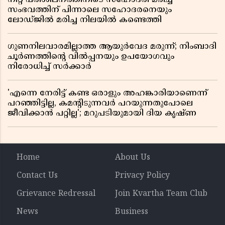
സംഭവത്തിന് പിന്നാലെ സഹോദരനെയും
ലോഡ്ജിൽ മരിച്ച നിലയിൽ കണ്ടെത്തി
ഗുണനിലവാരമില്ലാത്ത ആയുർവേദ മരുന്ന്; നിംബാദി
ചൂർണത്തിൻ്റെ വിൽപ്പനയും ഉപയോഗവും
നിരോധിച്ച് സർക്കാർ
'എന്നെ നേരിട്ട് കണ്ട ഒരാളും അഹങ്കാരിയാണെന്ന്
പറഞ്ഞിട്ടില്ല, കമൻ്റിടുന്നവർ പറയുന്നതുപോലെ
ജീവിക്കാൻ പറ്റില്ല'; മറുപടിയുമായി ദിയ കൃഷ്ണ
Home
About Us
Contact Us
Privacy Policy
Grievance Redressal
Join Kvartha Team Club
News
Business