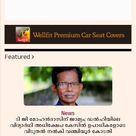
Featured
News
ടി ജി മോഹൻദാസിന് ജാമ്യം; ഡൽഹിയിലെ
വിദ്യാർഥി അധിക്ഷേപ കേസിൽ ഉപാധികളോടെ
വിടുതൽ നൽകി വഞ്ചിയൂർ കോടതി