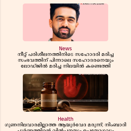
News
നീറ്റ് പരിശീലനത്തിനിടെ സഹോദരി മരിച്ച
സംഭവത്തിന് പിന്നാലെ സഹോദരനെയും
ലോഡ്ജിൽ മരിച്ച നിലയിൽ കണ്ടെത്തി
Health
ഗുണനിലവാരമില്ലാത്ത ആയുർവേദ മരുന്ന്; നിംബാദി
ചൂർണത്തിൻ്റെ വിൽപ്പനയും ഉപയോഗവും