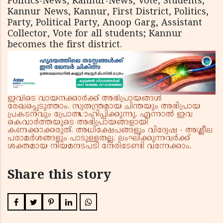
Politics-News, Kannur-News, Vote, Students,
Kannur News, Kannur, First District, Politics,
Party, Political Party, Anoop Garg, Assistant
Collector, Vote for all students; Kannur
becomes the first district.
ഇവിടെ വായനക്കാർക്ക് അഭിപ്രായങ്ങൾ
രേഖപ്പെടുത്താം. സ്വതന്ത്രമായ ചിന്തയും അഭിപ്രായ
പ്രകടനവും പ്രോത്സാഹിപ്പിക്കുന്നു. എന്നാൽ ഇവ
കെവാർത്തയുടെ അഭിപ്രായങ്ങളായി
കണക്കാക്കരുത്. അധിക്ഷേപങ്ങളും വിദ്വേഷ - അശ്ലീല
പരാമർശങ്ങളും പാടുള്ളതല്ല. ലംഘിക്കുന്നവർക്ക്
ശക്തമായ നിയമനടപടി നേരിടേണ്ടി വന്നേക്കാം.
Share this story