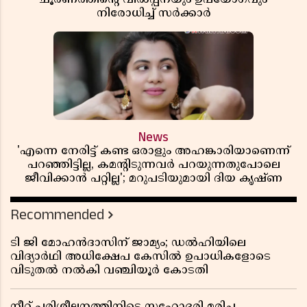
നിരോധിച്ച് സർക്കാർ
News
'എന്നെ നേരിട്ട് കണ്ട ഒരാളും അഹങ്കാരിയാണെന്ന്
പറഞ്ഞിട്ടില്ല, കമൻ്റിടുന്നവർ പറയുന്നതുപോലെ
ജീവിക്കാൻ പറ്റില്ല'; മറുപടിയുമായി ദിയ കൃഷ്ണ
Recommended
ടി ജി മോഹൻദാസിന് ജാമ്യം; ഡൽഹിയിലെ
വിദ്യാർഥി അധിക്ഷേപ കേസിൽ ഉപാധികളോടെ
വിടുതൽ നൽകി വഞ്ചിയൂർ കോടതി
നീറ്റ് പരിശീലനത്തിനിടെ സഹോദരി മരിച്ച