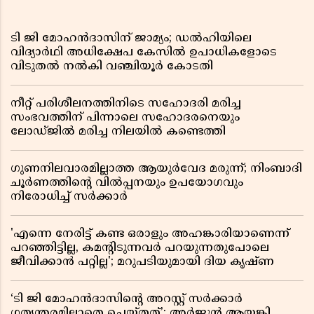
ടി ജി മോഹൻദാസിന് ജാമ്യം; ഡൽഹിയിലെ
വിദ്യാർഥി അധിക്ഷേപ കേസിൽ ഉപാധികളോടെ
വിടുതൽ നൽകി വഞ്ചിയൂർ കോടതി
നീറ്റ് പരിശീലനത്തിനിടെ സഹോദരി മരിച്ച
സംഭവത്തിന് പിന്നാലെ സഹോദരനെയും
ലോഡ്ജിൽ മരിച്ച നിലയിൽ കണ്ടെത്തി
ഗുണനിലവാരമില്ലാത്ത ആയുർവേദ മരുന്ന്; നിംബാദി
ചൂർണത്തിൻ്റെ വിൽപ്പനയും ഉപയോഗവും
നിരോധിച്ച് സർക്കാർ
'എന്നെ നേരിട്ട് കണ്ട ഒരാളും അഹങ്കാരിയാണെന്ന്
പറഞ്ഞിട്ടില്ല, കമൻ്റിടുന്നവർ പറയുന്നതുപോലെ
ജീവിക്കാൻ പറ്റില്ല'; മറുപടിയുമായി ദിയ കൃഷ്ണ
‘ടി ജി മോഹൻദാസിൻ്റെ അറസ്റ്റ് സർക്കാർ
ഗത്യന്തരമില്ലാതെ ചെയ്തത്’; അർജുൻ ആയങ്കി