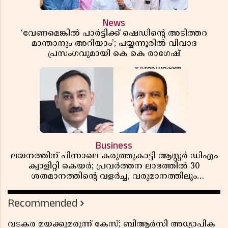
News
‘വേണമെങ്കിൽ പാർട്ടിക്ക് ഷെഡിൻ്റെ അടിത്തറ
മാന്താനും അറിയാം’; പയ്യന്നൂരിൽ വിവാദ
പ്രസംഗവുമായി കെ കെ രാഗേഷ്
Business
ലയനത്തിന് പിന്നാലെ കരുത്തുകാട്ടി ആസ്റ്റർ ഡിഎം
ക്വാളിറ്റി കെയർ; പ്രവർത്തന ലാഭത്തിൽ 30
ശതമാനത്തിൻ്റെ വളർച്ച, വരുമാനത്തിലും
ലാഭത്തിലും വൻ കുതിപ്പ് രേഖപ്പെടുത്തി ആദ്യ പാദ
റിപ്പോർട്ട് പുറത്ത്
Recommended
വടകര മയക്കുമരുന്ന് കേസ്; ബിആർസി അധ്യാപിക