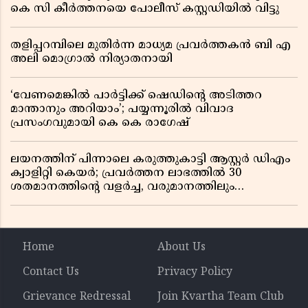
കെ സി കീർത്തനയെ പോലീസ് കസ്റ്റഡിയിൽ വിട്ടു
തളിപ്പറമ്പിലെ മുതിർന്ന മാധ്യമ പ്രവർത്തകൻ ബി എ
അലി മൊഗ്രാൽ നിര്യാതനായി
‘വേണമെങ്കിൽ പാർട്ടിക്ക് ഷെഡിൻ്റെ അടിത്തറ
മാന്താനും അറിയാം’; പയ്യന്നൂരിൽ വിവാദ
പ്രസംഗവുമായി കെ കെ രാഗേഷ്
ലയനത്തിന് പിന്നാലെ കരുത്തുകാട്ടി ആസ്റ്റർ ഡിഎം
ക്വാളിറ്റി കെയർ; പ്രവർത്തന ലാഭത്തിൽ 30
ശതമാനത്തിൻ്റെ വളർച്ച, വരുമാനത്തിലും
ലാഭത്തിലും വൻ കുതിപ്പ് രേഖപ്പെടുത്തി ആദ്യ പാദ
റിപ്പോർട്ട് പുറത്ത്
Home
About Us
Contact Us
Privacy Policy
Grievance Redressal
Join Kvartha Team Club