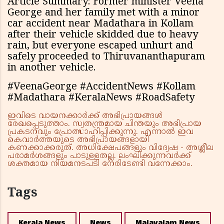
Article Summary: Former minister Veena
George and her family met with a minor
car accident near Madathara in Kollam
after their vehicle skidded due to heavy
rain, but everyone escaped unhurt and
safely proceeded to Thiruvananthapuram
in another vehicle.
#VeenaGeorge #AccidentNews #Kollam
#Madathara #KeralaNews #RoadSafety
ഇവിടെ വായനക്കാർക്ക് അഭിപ്രായങ്ങൾ
രേഖപ്പെടുത്താം. സ്വതന്ത്രമായ ചിന്തയും അഭിപ്രായ
പ്രകടനവും പ്രോത്സാഹിപ്പിക്കുന്നു. എന്നാൽ ഇവ
കെവാർത്തയുടെ അഭിപ്രായങ്ങളായി
കണക്കാക്കരുത്. അധിക്ഷേപങ്ങളും വിദ്വേഷ - അശ്ലീല
പരാമർശങ്ങളും പാടുള്ളതല്ല. ലംഘിക്കുന്നവർക്ക്
ശക്തമായ നിയമനടപടി നേരിടേണ്ടി വന്നേക്കാം.
Tags
Kerala News
News
Malayalam News