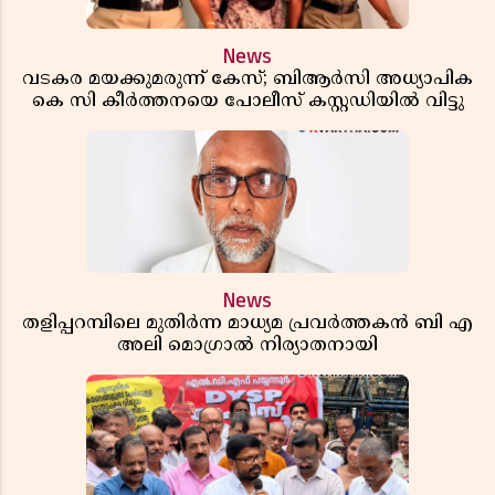
News
വടകര മയക്കുമരുന്ന് കേസ്; ബിആർസി അധ്യാപിക
കെ സി കീർത്തനയെ പോലീസ് കസ്റ്റഡിയിൽ വിട്ടു
News
തളിപ്പറമ്പിലെ മുതിർന്ന മാധ്യമ പ്രവർത്തകൻ ബി എ
അലി മൊഗ്രാൽ നിര്യാതനായി