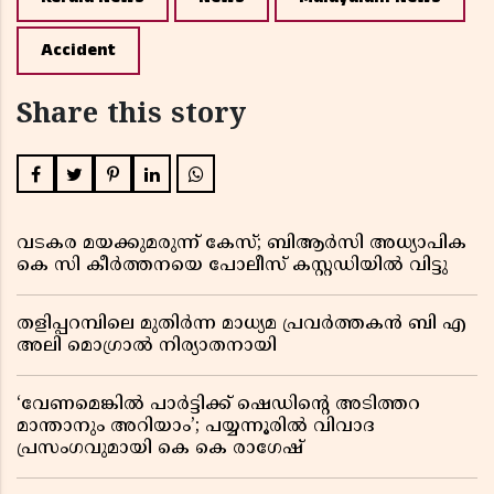
Accident
Share this story
വടകര മയക്കുമരുന്ന് കേസ്; ബിആർസി അധ്യാപിക
കെ സി കീർത്തനയെ പോലീസ് കസ്റ്റഡിയിൽ വിട്ടു
തളിപ്പറമ്പിലെ മുതിർന്ന മാധ്യമ പ്രവർത്തകൻ ബി എ
അലി മൊഗ്രാൽ നിര്യാതനായി
‘വേണമെങ്കിൽ പാർട്ടിക്ക് ഷെഡിൻ്റെ അടിത്തറ
മാന്താനും അറിയാം’; പയ്യന്നൂരിൽ വിവാദ
പ്രസംഗവുമായി കെ കെ രാഗേഷ്