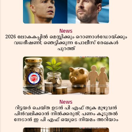
News
2026 ലോകകപ്പിൽ മെസ്സിക്കും റൊണാൾഡോയ്ക്കും
വധഭീഷണി; ഞെട്ടിക്കുന്ന പോലീസ് രേഖകൾ
പുറത്ത്
News
റിട്ടയർ ചെയ്ത ഉടൻ പി എഫ് തുക മുഴുവൻ
പിൻവലിക്കാൻ നിൽക്കരുത്; പണം കൂടുതൽ
നേടാൻ ഇ പി എഫ് ഒയുടെ നിയമം അറിയാം