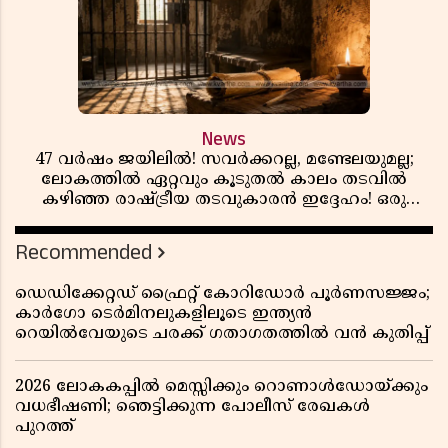
News
47 വർഷം ജയിലിൽ! സവർക്കറല്ല, മണ്ടേലയുമല്ല;
ലോകത്തിൽ ഏറ്റവും കൂടുതൽ കാലം തടവിൽ
കഴിഞ്ഞ രാഷ്ട്രീയ തടവുകാരൻ ഇദ്ദേഹം! ഒരു
ഇന്ത്യൻ സ്വാതന്ത്ര്യസമര സേനാനിയുടെ വേറിട്ട കഥ
Recommended
ഡെഡിക്കേറ്റഡ് ഫ്രൈറ്റ് കോറിഡോർ പൂർണസജ്ജം;
കാർഗോ ടെർമിനലുകളിലൂടെ ഇന്ത്യൻ
റെയിൽവേയുടെ ചരക്ക് ഗതാഗതത്തിൽ വൻ കുതിപ്പ്
2026 ലോകകപ്പിൽ മെസ്സിക്കും റൊണാൾഡോയ്ക്കും
വധഭീഷണി; ഞെട്ടിക്കുന്ന പോലീസ് രേഖകൾ
പുറത്ത്