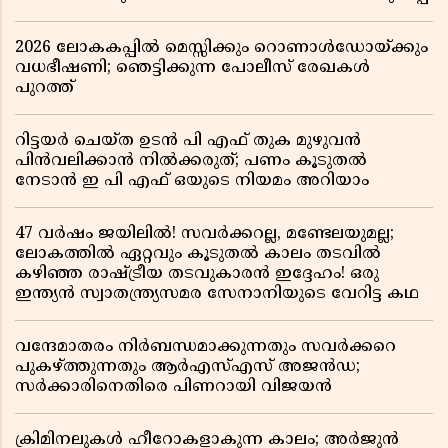
2026 ലോകകപ്പിൽ മെസ്സിക്കും റൊണാൾഡോയ്ക്കും
വധഭീഷണി; ഞെട്ടിക്കുന്ന പോലീസ് രേഖകൾ
പുറത്ത്
റിട്ടയർ ചെയ്ത ഉടൻ പി എഫ് തുക മുഴുവൻ
പിൻവലിക്കാൻ നിൽക്കരുത്; പണം കൂടുതൽ
നേടാൻ ഇ പി എഫ് ഒയുടെ നിയമം അറിയാം
47 വർഷം ജയിലിൽ! സവർക്കറല്ല, മണ്ടേലയുമല്ല;
ലോകത്തിൽ ഏറ്റവും കൂടുതൽ കാലം തടവിൽ
കഴിഞ്ഞ രാഷ്ട്രീയ തടവുകാരൻ ഇദ്ദേഹം! ഒരു
ഇന്ത്യൻ സ്വാതന്ത്ര്യസമര സേനാനിയുടെ വേറിട്ട കഥ
വന്ദേമാതരം നിർബന്ധമാക്കുന്നതും സവർക്കറെ
പുകഴ്ത്തുന്നതും ആർഎസ്എസ് അജൻഡ;
സർക്കാരിനെതിരെ പിണറായി വിജയൻ
ക്രിമിനലുകൾ ഹീറോകളാകുന്ന കാലം; അർജുൻ