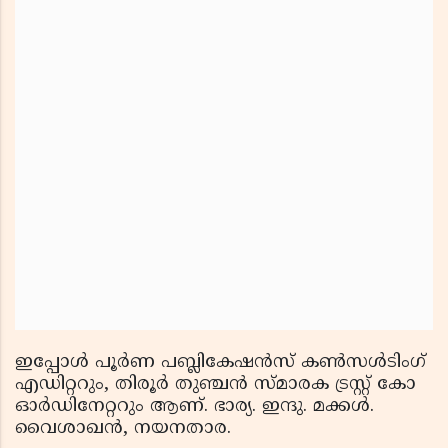
ഇപ്പോള്‍ പൂര്‍ണ പബ്ലികേഷന്‍സ് കണ്‍സള്‍ടിംഗ്
എഡിറ്ററും, തിരൂര്‍ തുഞ്ചന്‍ സ്മാരക ട്രസ്റ്റ് കോ
ഓര്‍ഡിനേറ്ററും ആണ്. ഭാര്യ. ഇന്ദു. മക്കള്‍.
വൈശാഖന്‍, നയനതാര.