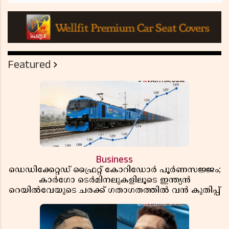
Featured
Business
ഡെഡിക്കേറ്റഡ് ഫ്രൈറ്റ് കോറിഡോർ പൂർണസജ്ജം;
കാർഗോ ടെർമിനലുകളിലൂടെ ഇന്ത്യൻ
റെയിൽവേയുടെ ചരക്ക് ഗതാഗതത്തിൽ വൻ കുതിപ്പ്