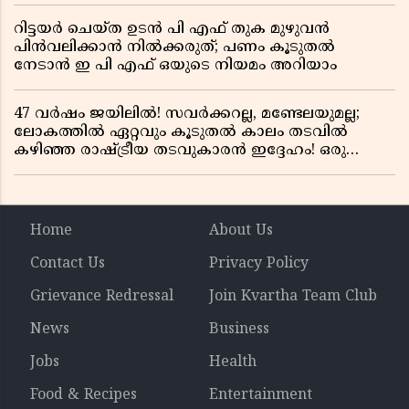
റിട്ടയർ ചെയ്ത ഉടൻ പി എഫ് തുക മുഴുവൻ
പിൻവലിക്കാൻ നിൽക്കരുത്; പണം കൂടുതൽ
നേടാൻ ഇ പി എഫ് ഒയുടെ നിയമം അറിയാം
47 വർഷം ജയിലിൽ! സവർക്കറല്ല, മണ്ടേലയുമല്ല;
ലോകത്തിൽ ഏറ്റവും കൂടുതൽ കാലം തടവിൽ
കഴിഞ്ഞ രാഷ്ട്രീയ തടവുകാരൻ ഇദ്ദേഹം! ഒരു
ഇന്ത്യൻ സ്വാതന്ത്ര്യസമര സേനാനിയുടെ വേറിട്ട കഥ
Home
About Us
Contact Us
Privacy Policy
Grievance Redressal
Join Kvartha Team Club
News
Business
Jobs
Health
Food & Recipes
Entertainment