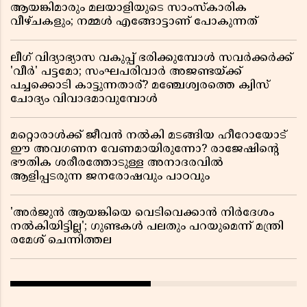
ആയങ്കിമാരും മലയാളിയുടെ സാംസ്കാരിക
വീഴ്ചകളും; നമ്മൾ എങ്ങോട്ടാണ് പോകുന്നത്
ലീഗ് വിദ്യാഭ്യാസ വകുപ്പ് ഭരിക്കുമ്പോൾ സവർക്കർക്ക്
'വീർ' പട്ടമോ; സംഘപരിവാർ അജണ്ടയ്ക്ക്
പച്ചക്കൊടി കാട്ടുന്നതാര്? മഞ്ചേശ്വരത്തെ ക്വിസ്
ചോദ്യം വിവാദമാവുമ്പോൾ
മറ്റൊരാൾക്ക് ജീവൻ നൽകി മടങ്ങിയ ഹീറോയോട്
ഈ അവഗണന വേണമായിരുന്നോ? രാജേഷിൻ്റെ
ഭൗതിക ശരീരത്തോടുള്ള അനാദരവിൽ
ആളിപ്പടരുന്ന ജനരോഷവും പാഠവും
'അർജുൻ ആയങ്കിയെ വെടിവെക്കാൻ നിർദേശം
നൽകിയിട്ടില്ല'; ഗുണ്ടകൾ പലതും പറയുമെന്ന് മന്ത്രി
രമേശ് ചെന്നിത്തല