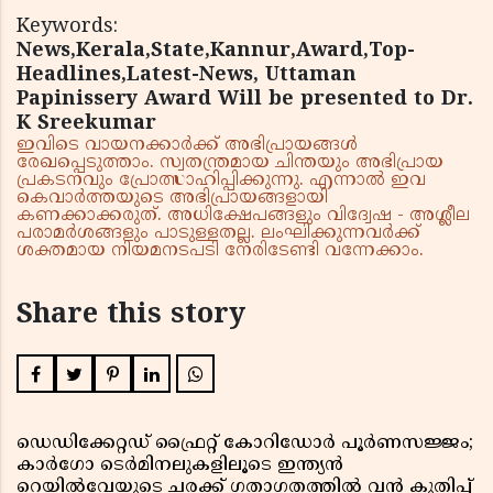
Keywords:
News,Kerala,State,Kannur,Award,Top-
Headlines,Latest-News, Uttaman
Papinissery Award Will be presented to Dr.
K Sreekumar
ഇവിടെ വായനക്കാർക്ക് അഭിപ്രായങ്ങൾ
രേഖപ്പെടുത്താം. സ്വതന്ത്രമായ ചിന്തയും അഭിപ്രായ
പ്രകടനവും പ്രോത്സാഹിപ്പിക്കുന്നു. എന്നാൽ ഇവ
കെവാർത്തയുടെ അഭിപ്രായങ്ങളായി
കണക്കാക്കരുത്. അധിക്ഷേപങ്ങളും വിദ്വേഷ - അശ്ലീല
പരാമർശങ്ങളും പാടുള്ളതല്ല. ലംഘിക്കുന്നവർക്ക്
ശക്തമായ നിയമനടപടി നേരിടേണ്ടി വന്നേക്കാം.
Share this story
ഡെഡിക്കേറ്റഡ് ഫ്രൈറ്റ് കോറിഡോർ പൂർണസജ്ജം;
കാർഗോ ടെർമിനലുകളിലൂടെ ഇന്ത്യൻ
റെയിൽവേയുടെ ചരക്ക് ഗതാഗതത്തിൽ വൻ കുതിപ്പ്