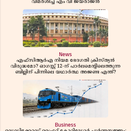
വിമർശിച്ച് എം വി ജയരാജൻ
News
എഫ്സിആർഎ നിയമ ഭേദഗതി ക്രിസ്ത്യൻ
വിരുദ്ധമോ? ഓഗസ്റ്റ് 12-ന് പാർലമെന്റിലെത്തുന്ന
ബില്ലിന് പിന്നിലെ യഥാർത്ഥ അജണ്ട എന്ത്?
Business
ഡെഡിക്കേറ്റഡ് ഫ്രൈറ്റ് കോറിഡോർ പൂർണസജ്ജം;