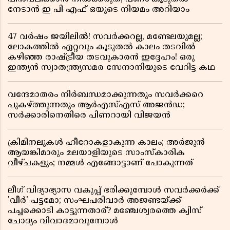
നേടാൻ ഇ പി എഫ് ഒയുടെ നിയമം അറിയാം
47 വർഷം ജയിലിൽ! സവർക്കറല്ല, മണ്ടേലയുമല്ല;
ലോകത്തിൽ ഏറ്റവും കൂടുതൽ കാലം തടവിൽ
കഴിഞ്ഞ രാഷ്ട്രീയ തടവുകാരൻ ഇദ്ദേഹം! ഒരു
ഇന്ത്യൻ സ്വാതന്ത്ര്യസമര സേനാനിയുടെ വേറിട്ട കഥ
വന്ദേമാതരം നിർബന്ധമാക്കുന്നതും സവർക്കറെ
പുകഴ്ത്തുന്നതും ആർഎസ്എസ് അജൻഡ;
സർക്കാരിനെതിരെ പിണറായി വിജയൻ
ക്രിമിനലുകൾ ഹീറോകളാകുന്ന കാലം; അർജുൻ
ആയങ്കിമാരും മലയാളിയുടെ സാംസ്കാരിക
വീഴ്ചകളും; നമ്മൾ എങ്ങോട്ടാണ് പോകുന്നത്
ലീഗ് വിദ്യാഭ്യാസ വകുപ്പ് ഭരിക്കുമ്പോൾ സവർക്കർക്ക്
'വീർ' പട്ടമോ; സംഘപരിവാർ അജണ്ടയ്ക്ക്
പച്ചക്കൊടി കാട്ടുന്നതാര്? മഞ്ചേശ്വരത്തെ ക്വിസ്
ചോദ്യം വിവാദമാവുമ്പോൾ