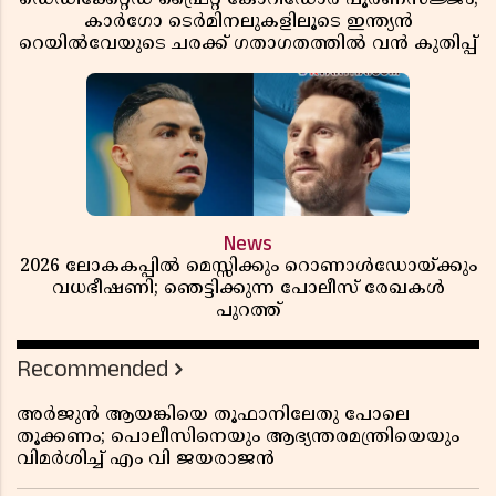
കാർഗോ ടെർമിനലുകളിലൂടെ ഇന്ത്യൻ
റെയിൽവേയുടെ ചരക്ക് ഗതാഗതത്തിൽ വൻ കുതിപ്പ്
News
2026 ലോകകപ്പിൽ മെസ്സിക്കും റൊണാൾഡോയ്ക്കും
വധഭീഷണി; ഞെട്ടിക്കുന്ന പോലീസ് രേഖകൾ
പുറത്ത്
Recommended
അർജുൻ ആയങ്കിയെ തൂഫാനിലേതു പോലെ
തൂക്കണം; പൊലീസിനെയും ആഭ്യന്തരമന്ത്രിയെയും
വിമർശിച്ച് എം വി ജയരാജൻ