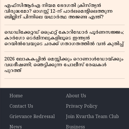
എഫ്സിആർഎ നിയമ ഭേദഗതി ക്രിസ്ത്യൻ
വിരുദ്ധമോ? ഓഗസ്റ്റ് 12-ന് പാർലമെന്റിലെത്തുന്ന
ബില്ലിന് പിന്നിലെ യഥാർത്ഥ അജണ്ട എന്ത്?
ഡെഡിക്കേറ്റഡ് ഫ്രൈറ്റ് കോറിഡോർ പൂർണസജ്ജം;
കാർഗോ ടെർമിനലുകളിലൂടെ ഇന്ത്യൻ
റെയിൽവേയുടെ ചരക്ക് ഗതാഗതത്തിൽ വൻ കുതിപ്പ്
2026 ലോകകപ്പിൽ മെസ്സിക്കും റൊണാൾഡോയ്ക്കും
വധഭീഷണി; ഞെട്ടിക്കുന്ന പോലീസ് രേഖകൾ
പുറത്ത്
Home
About Us
Contact Us
Privacy Policy
Grievance Redressal
Join Kvartha Team Club
News
Business