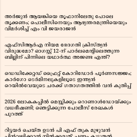
അർജുൻ ആയങ്കിയെ തൂഫാനിലേതു പോലെ
തൂക്കണം; പൊലീസിനെയും ആഭ്യന്തരമന്ത്രിയെയും
വിമർശിച്ച് എം വി ജയരാജൻ
എഫ്സിആർഎ നിയമ ഭേദഗതി ക്രിസ്ത്യൻ
വിരുദ്ധമോ? ഓഗസ്റ്റ് 12-ന് പാർലമെന്റിലെത്തുന്ന
ബില്ലിന് പിന്നിലെ യഥാർത്ഥ അജണ്ട എന്ത്?
ഡെഡിക്കേറ്റഡ് ഫ്രൈറ്റ് കോറിഡോർ പൂർണസജ്ജം;
കാർഗോ ടെർമിനലുകളിലൂടെ ഇന്ത്യൻ
റെയിൽവേയുടെ ചരക്ക് ഗതാഗതത്തിൽ വൻ കുതിപ്പ്
2026 ലോകകപ്പിൽ മെസ്സിക്കും റൊണാൾഡോയ്ക്കും
വധഭീഷണി; ഞെട്ടിക്കുന്ന പോലീസ് രേഖകൾ
പുറത്ത്
റിട്ടയർ ചെയ്ത ഉടൻ പി എഫ് തുക മുഴുവൻ
പിൻവലിക്കാൻ നിൽക്കരുത്; പണം കൂടുതൽ