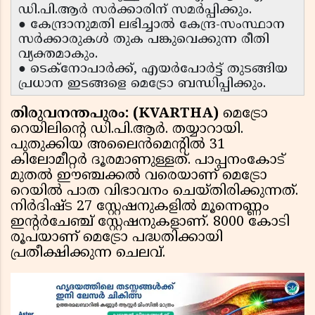
ഡി.പി.ആർ സർക്കാരിന് സമർപ്പിക്കും.
● കേന്ദ്രാനുമതി ലഭിച്ചാൽ കേന്ദ്ര-സംസ്ഥാന
സർക്കാരുകൾ തുക പങ്കുവെക്കുന്ന രീതി
വ്യക്തമാകും.
● ടെക്നോപാർക്ക്, എയർപോർട്ട് തുടങ്ങിയ
പ്രധാന ഇടങ്ങളെ മെട്രോ ബന്ധിപ്പിക്കും.
തിരുവനന്തപുരം: (KVARTHA)
മെട്രോ
റെയിലിൻ്റെ ഡി.പി.ആർ. തയ്യാറായി.
പുതുക്കിയ അലൈൻമെൻ്റിൽ 31
കിലോമീറ്റർ ദൂരമാണുള്ളത്. പാപ്പനംകോട്
മുതൽ ഈഞ്ചക്കൽ വരെയാണ് മെട്രോ
റെയിൽ പാത വിഭാവനം ചെയ്തിരിക്കുന്നത്.
നിർദിഷ്ട 27 സ്റ്റേഷനുകളിൽ മൂന്നെണ്ണം
ഇൻ്റർചേഞ്ച് സ്റ്റേഷനുകളാണ്. 8000 കോടി
രൂപയാണ് മെട്രോ പദ്ധതിക്കായി
പ്രതീക്ഷിക്കുന്ന ചെലവ്.