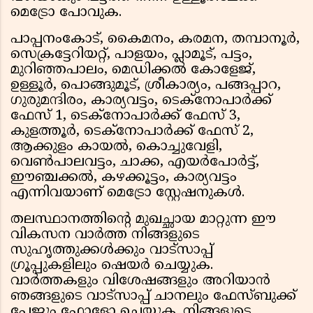
മെട്രോ പോവുക.
പാപ്പനംകോട്, കൈമനം, കരമന, തമ്പാനൂർ,
സെക്രട്ടേറിയറ്റ്, പാളയം, പ്ലാമൂട്, പട്ടം,
മുറിഞ്ഞപാലം, മെഡിക്കൽ കോളേജ്,
ഉള്ളൂർ, പൊങ്ങുമൂട്, ശ്രീകാര്യം, പങ്ങപ്പാറ,
ഗുരുമന്ദിരം, കാര്യവട്ടം, ടെക്നോപാർക്ക്
ഫേസ് 1, ടെക്നോപാർക്ക് ഫേസ് 3,
കുളത്തൂർ, ടെക്നോപാർക്ക് ഫേസ് 2,
ആക്കുളം കായൽ, കൊച്ചുവേളി,
വെൺപാലവട്ടം, ചാക്ക, എയർപോർട്ട്,
ഈഞ്ചക്കൽ, കഴക്കൂട്ടം, കാര്യവട്ടം
എന്നിവയാണ് മെട്രോ സ്റ്റേഷനുകൾ.
തലസ്ഥാനത്തിൻ്റെ മുഖച്ഛായ മാറ്റുന്ന ഈ
വികസന വാർത്ത നിങ്ങളുടെ
സുഹൃത്തുക്കൾക്കും വാട്സാപ്പ്
ഗ്രൂപ്പുകളിലും ഷെയർ ചെയ്യുക.
വാർത്തകളും വിശേഷങ്ങളും അറിയാൻ
ഞങ്ങളുടെ വാട്സാപ്പ് ചാനലും ഫേസ്ബുക്ക്
പേജും ഫോളോ ചെയ്യുക. നിങ്ങളുടെ