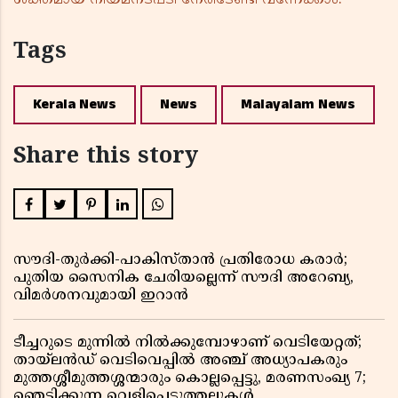
ശക്തമായ നിയമനടപടി നേരിടേണ്ടി വന്നേക്കാം.
Tags
Kerala News
News
Malayalam News
Share this story
സൗദി-തുർക്കി-പാകിസ്താൻ പ്രതിരോധ കരാർ;
പുതിയ സൈനിക ചേരിയല്ലെന്ന് സൗദി അറേബ്യ,
വിമർശനവുമായി ഇറാൻ
ടീച്ചറുടെ മുന്നിൽ നിൽക്കുമ്പോഴാണ് വെടിയേറ്റത്;
തായ്‌ലൻഡ് വെടിവെപ്പിൽ അഞ്ച് അധ്യാപകരും
മുത്തശ്ശീമുത്തശ്ശന്മാരും കൊല്ലപ്പെട്ടു, മരണസംഖ്യ 7;
ഞെട്ടിക്കുന്ന വെളിപ്പെടുത്തലുകൾ