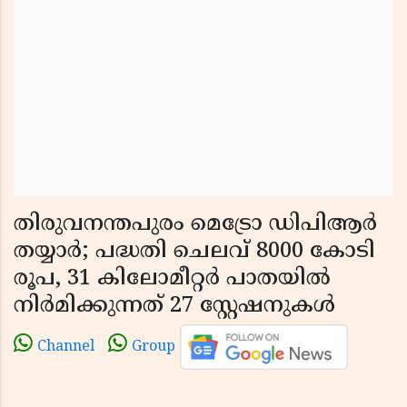
തിരുവനന്തപുരം മെട്രോ ഡിപിആർ
തയ്യാർ; പദ്ധതി ചെലവ് 8000 കോടി
രൂപ, 31 കിലോമീറ്റർ പാതയിൽ
നിർമിക്കുന്നത് 27 സ്റ്റേഷനുകൾ
Channel
Group