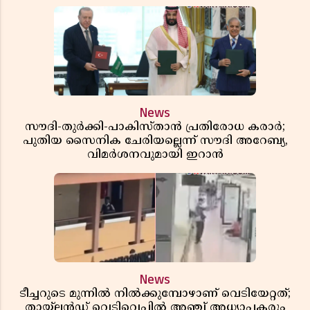
News
സൗദി-തുർക്കി-പാകിസ്താൻ പ്രതിരോധ കരാർ;
പുതിയ സൈനിക ചേരിയല്ലെന്ന് സൗദി അറേബ്യ,
വിമർശനവുമായി ഇറാൻ
News
ടീച്ചറുടെ മുന്നിൽ നിൽക്കുമ്പോഴാണ് വെടിയേറ്റത്;
തായ്‌ലൻഡ് വെടിവെപ്പിൽ അഞ്ച് അധ്യാപകരും