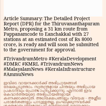
Article Summary: The Detailed Project
Report (DPR) for the Thiruvananthapuram
Metro, proposing a 31 km route from
Pappanamcode to Eanchakkal with 27
stations at an estimated cost of Rs 8000
crore, is ready and will soon be submitted
to the government for approval.
#TrivandrumMetro #KeralaDevelopment
#DMRC #KMRL #TrivandrumNews
#MalayalamNews #KeralaInfrastructure
#AmmuNews
ഇവിടെ വായനക്കാർക്ക് അഭിപ്രായങ്ങൾ
രേഖപ്പെടുത്താം. സ്വതന്ത്രമായ ചിന്തയും അഭിപ്രായ
പ്രകടനവും പ്രോത്സാഹിപ്പിക്കുന്നു. എന്നാൽ ഇവ
കെവാർത്തയുടെ അഭിപ്രായങ്ങളായി
കണക്കാക്കരുത്. അധിക്ഷേപങ്ങളും വിദ്വേഷ - അശ്ലീല
പരാമർശങ്ങളും പാടുള്ളതല്ല. ലംഘിക്കുന്നവർക്ക്