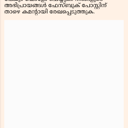
അഭിപ്രായങ്ങൾ ഫേസ്ബുക് പോസ്റ്റിന്
താഴെ കമൻ്റായി രേഖപ്പെടുത്തുക.